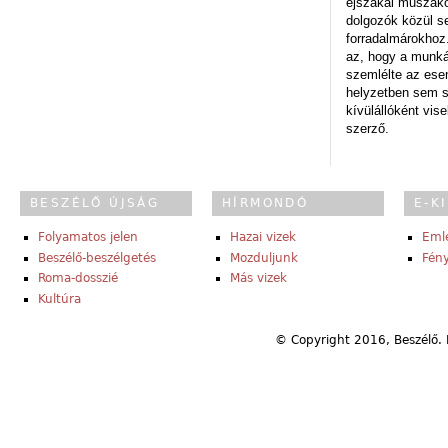
éjszakai műszakot
dolgozók közül s
forradalmárokhoz.
az, hogy a munk
szemlélte az es
helyzetben sem s
kívülállóként vise
szerző.
BESZÉLŐ ÚJSÁG
HÍRMONDÓ
E-K
Folyamatos jelen
Hazai vizek
Eml
Beszélő-beszélgetés
Mozduljunk
Fény
Roma-dosszié
Más vizek
Kultúra
© Copyright 2016, Beszélő. 