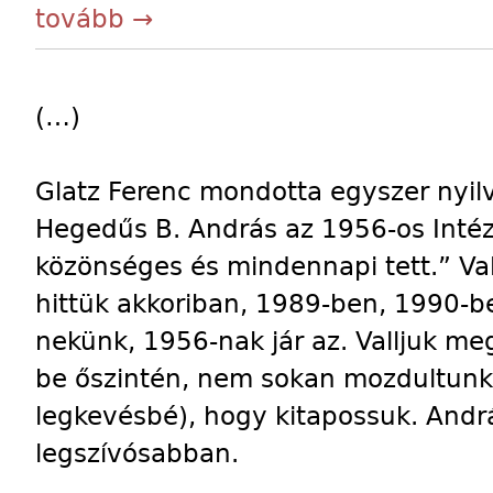
tovább →
(…)
Glatz Ferenc mondotta egyszer nyil
Hegedűs B. András az 1956-os Intéze
közönséges és mindennapi tett.” Va
hittük akkoriban, 1989-ben, 1990-be
nekünk, 1956-nak jár az. Valljuk meg,
be őszintén, nem sokan mozdultunk 
legkevésbé), hogy kitapossuk. And
legszívósabban.