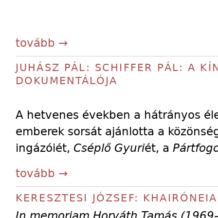
tovább →
JUHÁSZ PÁL: SCHIFFER PÁL: A K
DOKUMENTÁLÓJA
A hetvenes években a hátrányos él
emberek sorsát ajánlotta a közönsé
ingázóiét,
Cséplő Gyuri
ét, a
Pártfogo
tovább →
KERESZTESI JÓZSEF: KHAIRÓNEI
In memoriam Horváth Tamás (1969