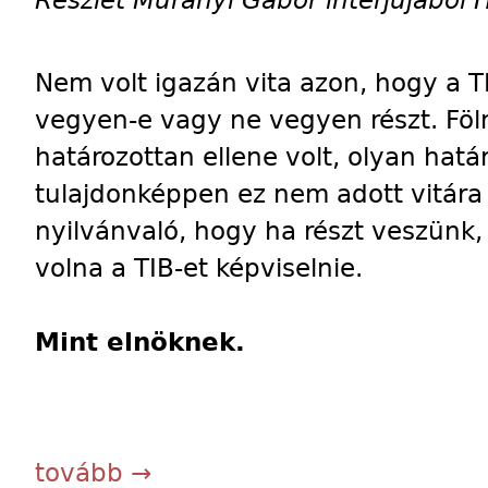
Részlet Murányi Gábor interjújából
Nem volt igazán vita azon, hogy a T
vegyen-e vagy ne vegyen részt. Fölm
határozottan ellene volt, olyan hatá
tulajdonképpen ez nem adott vitára
nyilvánvaló, hogy ha részt veszünk, 
volna a TIB-et képviselnie.
Mint elnöknek.
tovább →