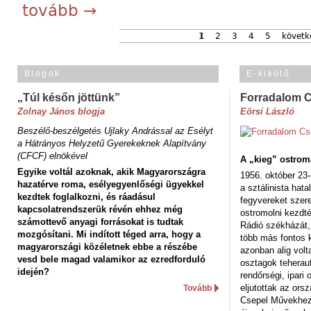
tovább →
1
2
3
4
5
követk
Blogok
E-kikötő
„Túl későn jöttünk”
Forradalom 
Zolnay János blogja
Eörsi László
Beszélő-beszélgetés Ujlaky Andrással az Esélyt
a Hátrányos Helyzetű Gyerekeknek Alapítvány
(CFCF) elnökével
A „kieg” ostrom
Egyike voltál azoknak, akik Magyarországra
1956. október 23-
hazatérve roma, esélyegyenlőségi ügyekkel
a sztálinista hat
kezdtek foglalkozni, és ráadásul
fegyvereket szere
kapcsolatrendszerük révén ehhez még
ostromolni kezdt
számottevő anyagi forrásokat is tudtak
Rádió székházát,
mozgósítani. Mi indított téged arra, hogy a
több más fontos 
magyarországi közéletnek ebbe a részébe
azonban alig volt
vesd bele magad valamikor az ezredforduló
osztagok teheraut
idején?
rendőrségi, ipar
eljutottak az ors
Tovább
Csepel Művekhez 