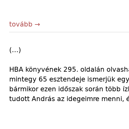
tovább →
(…)
HBA könyvének 295. oldalán olvasha
mintegy 65 esztendeje ismerjük eg
bármikor ezen időszak során több ízb
tudott András az idegeimre menni, 