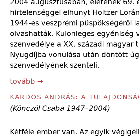
2004 augusztusában, életének 69. é
hirtelenséggel elhunyt Holtzer Lorán
1944-es veszprémi püspökségéről 
olvashatták. Különleges egyéniség 
szenvedélye a XX. századi magyar t
Nyugdíjba vonulása után döntött úg
szenvedélyének szenteli.
tovább →
KARDOS ANDRÁS: A TULAJDONSÁ
(Könczöl Csaba 1947–2004)
Kétféle ember van. Az egyik végigéli 