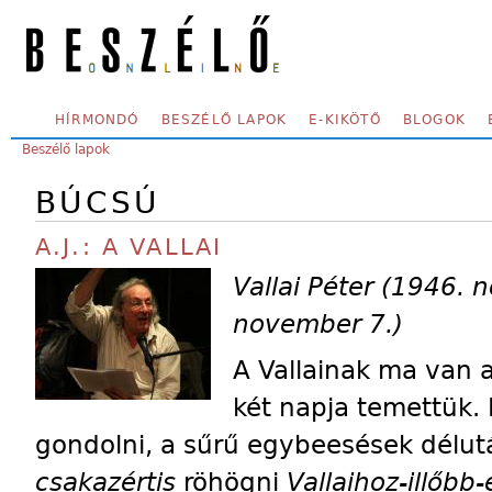
Skip to main content
SECONDARY MENU
HÍRMONDÓ
BESZÉLŐ LAPOK
E-KIKÖTŐ
BLOGOK
YOU ARE HERE:
Beszélő lapok
BÚCSÚ
A.J.: A VALLAI
Vallai Péter (1946. 
november 7.)
A Vallainak ma van a
két napja temettük. K
gondolni, a sűrű egybeesések délu
csakazértis
röhögni
Vallaihoz-illőbb-