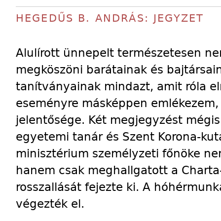
HEGEDŰS B. ANDRÁS: JEGYZET
Alulírott ünnepelt természetesen n
megköszöni barátainak és bajtársain
tanítványainak mindazt, amit róla 
eseményre másképpen emlékezem, 
jelentősége. Két megjegyzést mégis 
egyetemi tanár és Szent Korona-kuta
minisztérium személyzeti főnöke nem
hanem csak meghallgatott a Charta-
rosszallását fejezte ki. A hóhérmunk
végezték el.