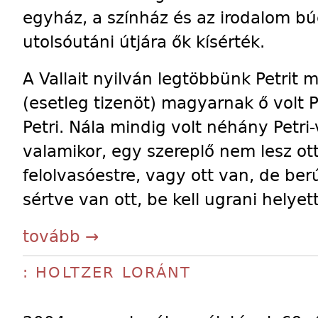
egyház, a színház és az irodalom bú
utolsóutáni útjára ők kísérték.
A Vallait nyilván legtöbbünk Petrit m
(esetleg tizenöt) magyarnak ő volt 
Petri. Nála mindig volt néhány Petri
valamikor, egy szereplő nem lesz ot
felolvasóestre, vagy ott van, de ber
sértve van ott, be kell ugrani helyet
tovább →
: HOLTZER LORÁNT