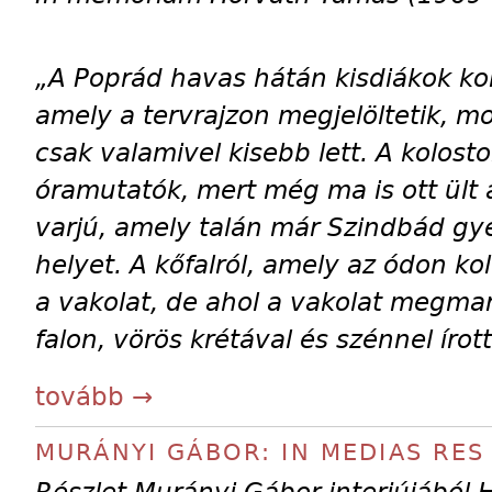
„A Poprád havas hátán kisdiákok kor
amely a tervrajzon megjelöltetik, mos
csak valamivel kisebb lett. A kolost
óramutatók, mert még ma is ott ült 
varjú, amely talán már Szindbád gy
helyet. A kőfalról, amely az ódon kol
a vakolat, de ahol a vakolat megmar
falon, vörös krétával és szénnel írot
tovább →
MURÁNYI GÁBOR: IN MEDIAS RES