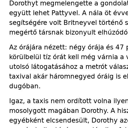
Dorothyt megmelengette a gondolat
együtt lehet Pattyvel. A nála öt évv
segítségére volt Britneyvel történő 
megértő társnak bizonyult elhúzódó 
Az órájára nézett: négy órája és 47 p
körülbelül tíz órát kell még várnia a 
utolsó látogatásához a metrót válasz
taxival akár háromnegyed óráig is el
dugóban.
Igaz, a taxis nem ordított volna ily
mosolygott magában Dorothy. A hisz
egyébként elcsendesült, Dorothy azo