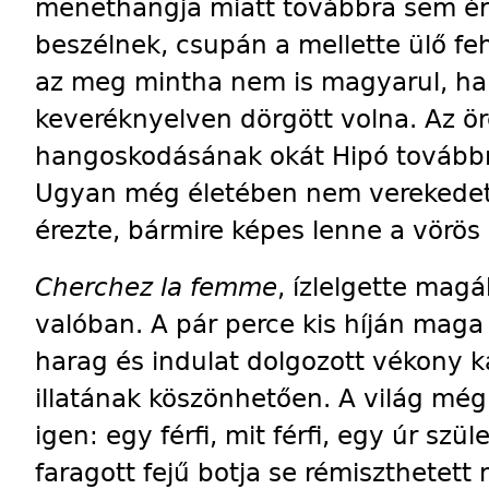
menethangja miatt továbbra sem ért
beszélnek, csupán a mellette ülő feh
az meg mintha nem is magyarul, h
keveréknyelven dörgött volna. Az ör
hangoskodásának okát Hipó továbbr
Ugyan még életében nem verekedett
érezte, bármire képes lenne a vörö
Cherchez la femme
, ízlelgette mag
valóban. A pár perce kis híján maga
harag és indulat dolgozott vékony k
illatának köszönhetően. A világ mé
igen: egy férfi, mit férfi, egy úr szü
faragott fejű botja se rémiszthetet