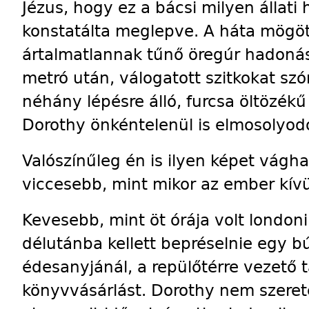
Jézus, hogy ez a bácsi milyen állati
konstatálta meglepve. A háta mögö
ártalmatlannak tűnő öregúr hadonás
metró után, válogatott szitkokat szó
néhány lépésre álló, furcsa öltözékű 
Dorothy önkéntelenül is elmosolyodo
Valószínűleg én is ilyen képet vágh
viccesebb, mint mikor az ember kívü
Kevesebb, mint öt órája volt londoni
délutánba kellett bepréselnie egy b
édesanyjánál, a repülőtérre vezető 
könyvvásárlást. Dorothy nem szeretet