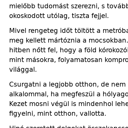
mielőbb tudomást szerezni, s továb
okoskodott utólag, tiszta fejjel.
Mivel rengeteg időt töltött a metró
meg kellett mártóznia a mocsokban
hitben nőtt fel, hogy a föld kórokoz
mint másokra, folyamatosan kompro
világgal.
Csurgatni a legjobb otthon, de nem
alkalommal, ha megfeszül a hólyag
Kezet mosni végül is mindenhol lehet
figyelni, mint otthon, vallotta.