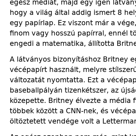
egész médiát, majd egy igen látván
hogy a világ által addig ismert 8 hel
egy papírlap. Ez viszont már a vég
finom vagy hosszú papírral, ennél 
engedi a matematika, állította Britn
A látványos bizonyításhoz Britney 
vécépapírt használt, melyre stílszer
változatát nyomtatta. Ezt a vécépapí
baseballpályán tizenkétszer, az újs
közepette. Britney élvezte a média f
többek között a CNN-nek, és vécép
öltöztetett vendége volt a Letterma