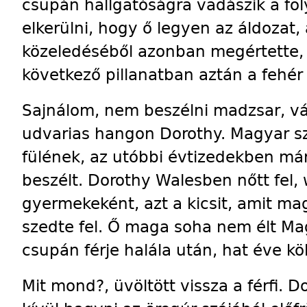
csupán hallgatóságra vadászik a fol
elkerülni, hogy ő legyen az áldozat,
közeledéséből azonban megértette, 
következő pillanatban aztán a fehér h
Sajnálom, nem beszélni madzsar, vá
udvarias hangon Dorothy. Magyar sz
fülének, az utóbbi évtizedekben már
beszélt. Dorothy Walesben nőtt fel,
gyerme­keként, azt a kicsit, amit m
szedte fel. Ő maga soha nem élt Ma
csupán férje halála után, hat éve kö
Mit mond?, üvöltött vissza a férfi. 