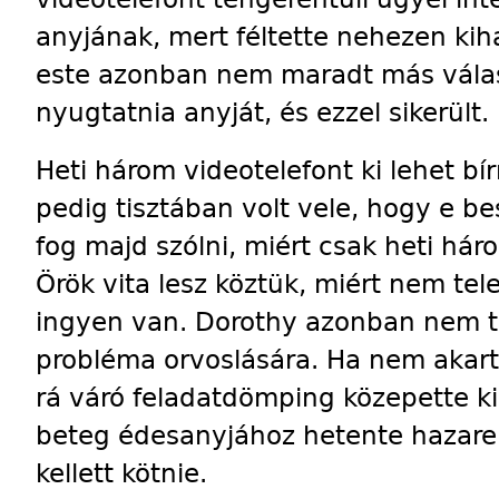
anyjának, mert féltette nehezen kih
este azonban nem maradt más válas
nyugtatnia anyját, és ezzel sikerült.
Heti három videotelefont ki lehet b
pedig tisztában volt vele, hogy e be
fog majd szólni, miért csak heti há
Örök vita lesz köztük, miért nem te
ingyen van. Dorothy azonban nem tu
probléma orvoslására. Ha nem akar
rá váró feladatdömping közepette ki
beteg édesanyjához hetente hazar
kellett kötnie.