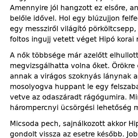
Amennyire jól hangzott ez elsőre, ann
belőle idővel. Hol egy blúzujjon felf
egy messziről világító pörköltcsepp,
foltos ingujj vetett véget Hipó kor
A nők többsége már azelőtt elhullot
megvizsgálhatta volna őket. Örökre
annak a virágos szoknyás lánynak az
mosolyogva huppant le egy felszab
vetve az odaszáradt rágógumira. Mi
hárompercnyi ücsörgési lehetőség m
Micsoda pech, sajnálkozott akkor Hi
gondolt vissza az esetre később. Jo