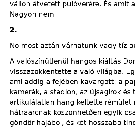
vállon átvetett pulóverére. És amit a
Nagyon nem.
2.
No most aztán várhatunk vagy tíz p
A valószínűtlenül hangos kiáltás Dor
visszazökkentette a való világba. E
ami addig a fejében kavargott: a pap
kamerák, a stadion, az újságírók és
artikulálatlan hang keltette rémület
hátraarcnak köszönhetően egyik csat
göndör hajából, és két hosszabb tin