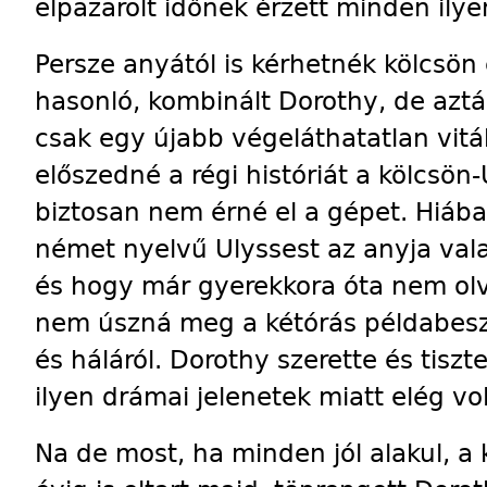
elpazarolt időnek érzett minden ilye
Persze anyától is kérhetnék kölcsön 
hasonló, kombinált Dorothy, de aztá
csak egy újabb végeláthatatlan vit
előszedné a régi históriát a kölcsön
biztosan nem érné el a gépet. Hiáb
német nyelvű Ulyssest az anyja val
és hogy már gyerekkora óta nem olv
nem úszná meg a kétórás példabeszé
és háláról. Dorothy szerette és tiszt
ilyen drámai jelenetek miatt elég vol
Na de most, ha minden jól alakul, a 