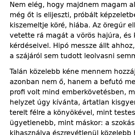
Nem elég, hogy majdnem magam alá
még őt is elijeszti, próbált képzelet
kiszemeltje köré, hiába. Az öreg­úr
vetette rá magát a vörös hajúra, és
kérdéseivel. Hipó messze állt ahhoz, 
a szájáról sem tudott leolvasni semm
Talán közelebb kéne mennem hozzáju
azonban nem ő, hanem a befutó met
profi volt mind emberkövetésben, m
helyzet úgy kívánta, ártatlan kisgy
terelt félre a könyökével, mint teste
ügyetlenebb, mint máskor: a szokás
kihasználva észrevétlenül közelebb 