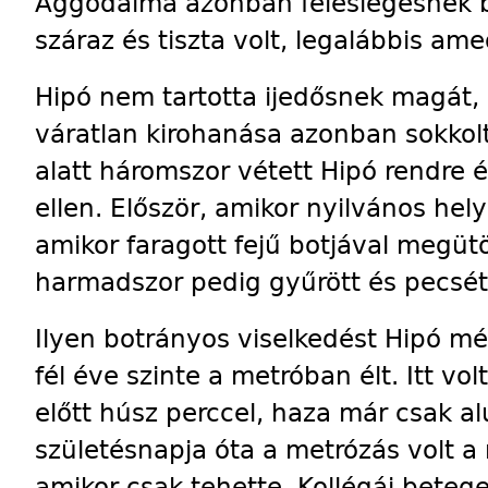
Aggodalma azonban feleslegesnek b
száraz és tiszta volt, legalábbis ame
Hipó nem tartotta ijedősnek magát,
váratlan kirohanása azonban sokkolta
alatt háromszor vétett Hipó rendre é
ellen. Először, amikor nyilvános he
amikor faragott fejű botjával megütö
harmadszor pedig gyűrött és pecsét
Ilyen botrányos viselkedést Hipó mé
fél éve szinte a metróban élt. Itt vo
előtt húsz perccel, haza már csak a
születésnapja óta a metrózás volt a
amikor csak tehette. Kollégái bete