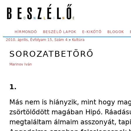
Skip to main content
SECONDARY MENU
HÍRMONDÓ
BESZÉLŐ LAPOK
E-KIKÖTŐ
BLOGOK
YOU ARE HERE:
2010. április, Évfolyam 15, Szám 4
»
Kultúra
SOROZATBETÖRŐ
Marinov Iván
1.
Más nem is hiányzik, mint hogy ma
zsörtölődött magában Hipó. Ráadásu
megtaláltam álmaim asszonyát, tapin