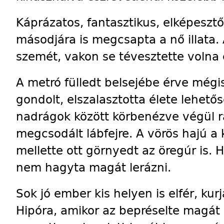
Káprázatos, fantasztikus, elképesztő
másodjára is megcsapta a nő illata. 
szemét, vakon se tévesztette volna 
A metró fülledt belsejébe érve mégis 
gondolt, elszalasztotta élete lehető
nadrágok között körbenézve végül r
megcsodált lábfejre. A vörös hajú a 
mellette ott görnyedt az öregúr is.
nem hagyta magát lerázni.
Sok jó ember kis helyen is elfér, ku
Hipóra, amikor az bepréselte magát 