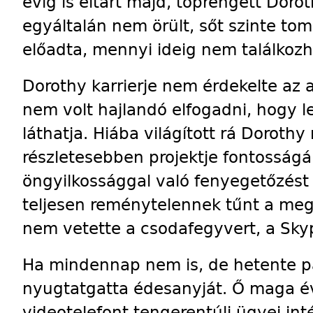
évig is eltart majd, töprengett Dor
egyáltalán nem örült, sőt szinte tom
előadta, mennyi ideig nem találkoz
Dorothy karrierje nem érdekelte az a
nem volt hajlandó elfogadni, hogy l
láthatja. Hiába világított rá Doroth
részletesebben projektje fontosságá
öngyilkossággal való fenyegetőzést 
teljesen reménytelennek tűnt a me
nem vetette a csodafegyvert, a Sky
Ha mindennap nem is, de hetente p
nyugtatgatta édesanyját. Ő maga é
videotelefont tengerentúli ügyei int