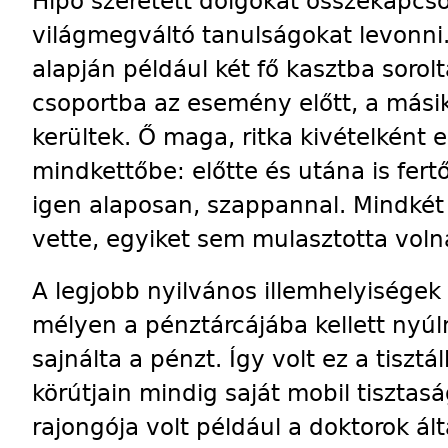
Hipó szeretett dolgokat összekapcsol
világmegváltó tanulságokat levonni.
alapján például két fő kasztba sorol
csoportba az esemény előtt, a mási
kerültek. Ő maga, ritka kivételként 
mindkettőbe: előtte és utána is fert
igen alaposan, szappannal. Mindké
vette, egyiket sem mulasztotta voln
A legjobb nyilvános illemhelyiségek
mélyen a pénztárcájába kellett nyúl
sajnálta a pénzt. Így volt ez a tisztál
körútjain mindig saját mobil tiszta
rajongója volt például a doktorok álta