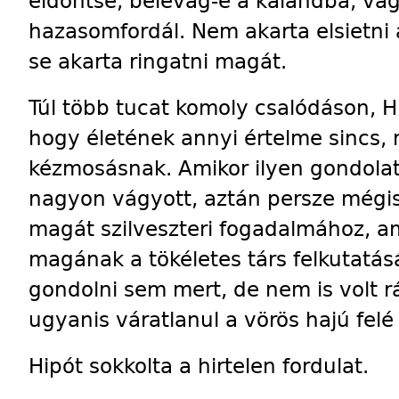
eldöntse, belevág-e a kalandba, vag
hazasomfordál. Nem akarta elsietni
se akarta ringatni magát.
Túl több tucat komoly csalódáson, 
hogy éle­tének annyi értelme sincs
kézmosásnak. Amikor ilyen gondolat
nagyon vágyott, aztán persze mégis
magát szilveszteri fogadalmához, am
magának a tökéletes társ felkutatásá
gondolni sem mert, de nem is volt r
ugyanis váratlanul a vörös hajú felé 
Hipót sokkolta a hirtelen fordulat.