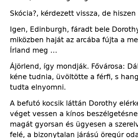
Skócia?, kérdezett vissza, de hiszen
Igen, Edinburgh, fáradt bele Dorot
miközben haját az arcába fújta a me
Írland meg …
Ájörlend, így mondják. Fővárosa: D
kéne tudnia, üvöltötte a férfi, s ha
tudta elnyomni.
A befutó kocsik láttán Dorothy elérk
véget vessen a kínos beszélgetésne
magát gyorsan és ügyesen a szerelv
felé, a bizonytalan járású öregúr oda