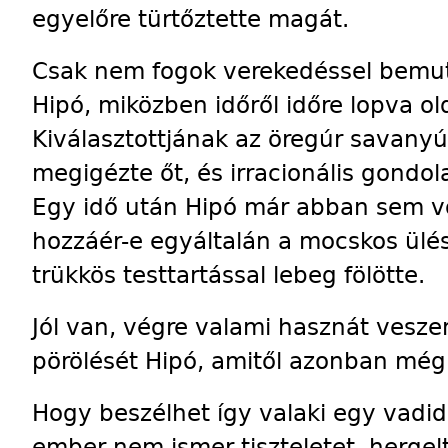
egyelőre türtőztette magát.
Csak nem fogok verekedéssel bemuta
Hipó, miközben időről időre lopva old
Kiválasztottjának az öregúr savanyú 
megigézte őt, és irracionális gondol
Egy idő után Hipó már abban sem vol
hozzáér-e egyáltalán a mocskos ülé
trükkös testtartással lebeg fölötte.
Jól van, végre valami hasznát veszem
pörölését Hipó, amitől azonban még 
Hogy beszélhet így valaki egy vadid
ember nem ismer tiszteletet, herge