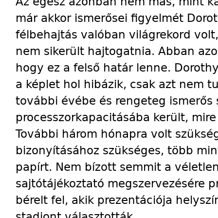
Az egész azonban nem más, mint kam
már akkor ismerősei figyelmét Dorot
félbehajtás valóban világrekord vol
nem sikerült hajtogatnia. Abban az
hogy ez a felső határ lenne. Dorothy
a képlet hol hibázik, csak azt nem tu
további évébe és rengeteg ismerős
processzorkapacitásába került, mire
További három hónapra volt szüksé
bizonyításához szükséges, több mi
papírt. Nem bízott semmit a véletle
sajtótájékoztató megszervezésére p
bérelt fel, akik prezentációja helysz
stadiont választották.