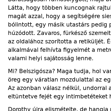
Látta, hogy többen kuncognak rajtuk
magát azzal, hogy a segítségére sie
bólintott, egy másik utastárs pedig 
húzódott. Zavaros, fürkésző szemeit
az oldalához szorította a retiküljét
alkalmával felhívta figyelmét a met
valami helyi sajátosság lenne.
Mi? Belszigósza? Maga tudja, hol van
öreg egy váratlan mozdulattal az eg
Az azonban válasz nélkül, undorral a
eltüntetve fejét egy intimbetéteket
Dorothy újra elismételte, de hangj