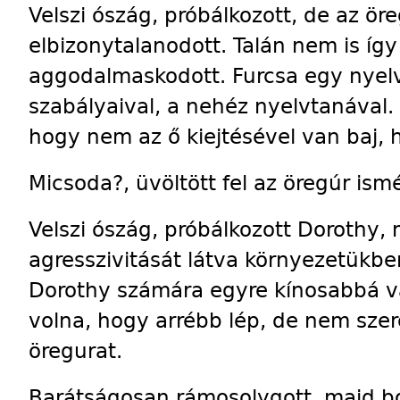
Velszi ószág, próbálkozott, de az ör
elbizonytalanodott. Talán nem is íg
aggodalmaskodott. Furcsa egy nyelv
szabályaival, a nehéz nyelvtanával.
hogy nem az ő kiejtésével van baj, h
Micsoda?, üvöltött fel az öregúr ismé
Velszi ószág, próbálkozott Dorothy,
agresszivi­tását látva környezetükbe
Dorothy számára egyre kínosabbá vá
volna, hogy arrébb lép, de nem sze
öregurat.
Barátságosan rámosolygott, majd b