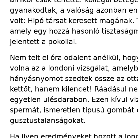
gyanakodtak, a valóság azonban en
volt: Hipó társat keresett magának. 
amely egy hozzá hasonló tisztaság
jelentett a pokollal.
Nem telt el óra odalent anélkül, ho
volna az a londoni vizsgálat, amely
hányásnyomot szedtek össze az ott
kettőt, hanem kilencet! Ráadásul 
egyetlen ülésdarabon. Ezen kívül vi
spermát, ismeretlen típusú gombát 
gusztustalanságokat.
Ha ilyen eredményeket hozott a lond