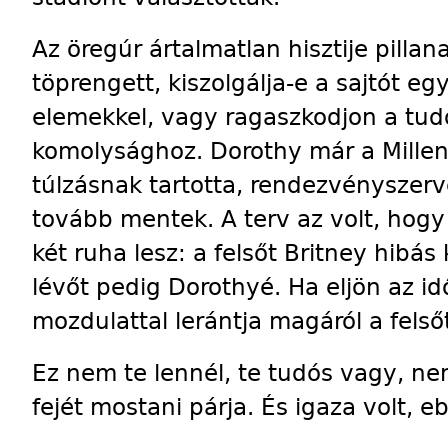
Az öregúr ártalmatlan hisztije pill
töprengett, kiszolgálja-e a sajtót e
elemekkel, vagy ragaszkodjon a tu
komolysághoz. Dorothy már a Millenn
túlzásnak tartotta, rendezvényszer
tovább mentek. A terv az volt, ho
két ruha lesz: a felsőt Britney hibás 
lévőt pedig Dorothyé. Ha eljön az i
mozdulattal lerántja magáról a felsőt
Ez nem te lennél, te tudós vagy, nem
fejét mostani párja. És igaza volt, e