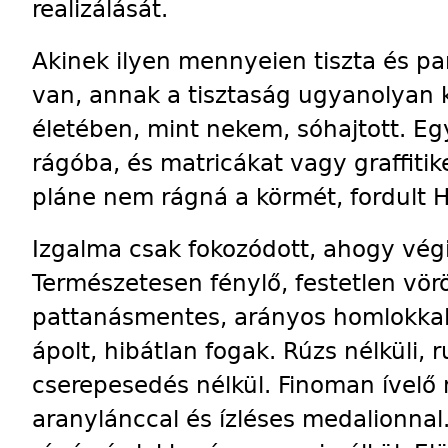
realizálását.
Akinek ilyen mennyeien tiszta és par
van, annak a tisztaság ugyanolyan k
életében, mint nekem, sóhajtott. Eg
rágóba, és matricákat vagy graffiti
pláne nem rágná a körmét, fordult Hi
Izgalma csak fokozódott, ahogy végig
Természetesen fénylő, festetlen vörö
pattanásmentes, arányos homlokkal
ápolt, hibátlan fogak. Rúzs nélküli, 
cserepesedés nélkül. Finoman ívelő n
aranylánccal és ízléses medalionnal