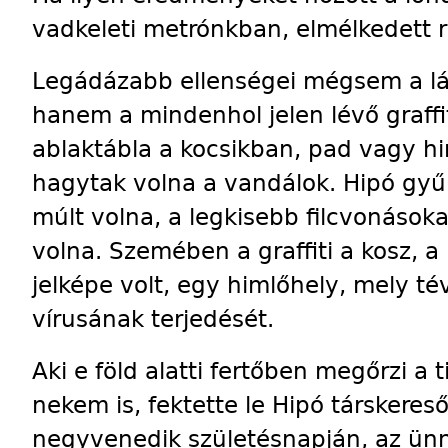
vadkeleti metrónkban, elmélkedett r
Legádázabb ellenségei mégsem a lá
hanem a mindenhol jelen lévő graffi
ablaktábla a kocsikban, pad vagy hi
hagytak volna a vandálok. Hipó gyűlöl
múlt volna, a legkisebb filcvonásoka
volna. Szemében a graffiti a kosz, a
jelképe volt, egy himlőhely, mely t
vírusának terjedését.
Aki e föld alatti fertőben megőrzi a
nekem is, fektette le Hipó társkeres
negyvenedik születésnapján, az ünn