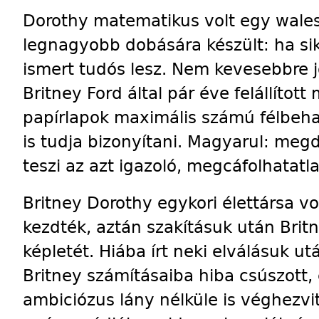
Dorothy matematikus volt egy wales
legnagyobb dobására készült: ha sik
ismert tudós lesz. Nem kevesebbre j
Britney Ford által pár éve felállítot
papírlapok maximális számú félbehaj
is tudja bizonyítani. Magyarul: meg
teszi az azt igazoló, megcáfolhatatl
Britney Dorothy egykori élettársa vo
kezdték, aztán szakításuk után Brit
képletét. Hiába írt neki elválásuk u
Britney számításaiba hiba csúszott, 
ambiciózus lány nélküle is véghezvit