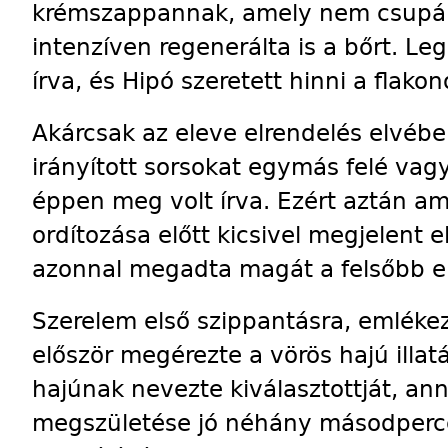
krémszappannak, amely nem csupán 
intenzíven regenerálta is a bőrt. Leg
írva, és Hipó szeretett hinni a flako
Akárcsak az eleve elrendelés elvébe
irányított sorsokat egymás felé va
éppen meg volt írva. Ezért aztán am
ordítozása előtt kicsivel megjelent 
azonnal megadta magát a felsőbb e
Szerelem első szippantásra, emlékeze
először megérezte a vörös hajú illat
hajúnak nevezte kiválasztottját, an
megszületése jó néhány másodpercc