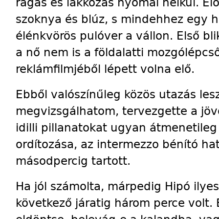
rágás és lakkozás nyomai nélkül. El
szoknya és blúz, s mindehhez egy h
élénkvörös pulóver a vállon. Első bl
a nő nem is a földalatti mozgólépc
reklámfilmjéből lépett volna elő.
Ebből valószínűleg közös utazás lesz
megvizs­gálhatom, tervezgette a jö
idilli pillanatokat ugyan átmenetileg
ordítozása, az intermezzo bénító 
másodpercig tartott.
Ha jól számolta, márpedig Hipó ily
következő járatig három perce volt.