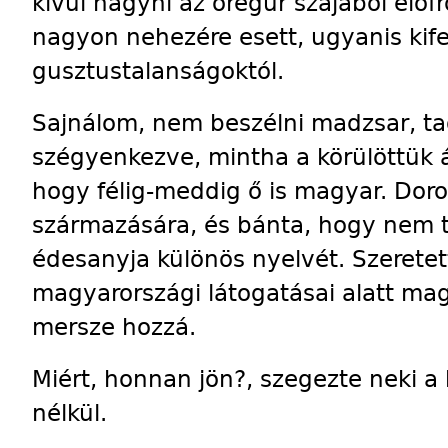
kívül hagyni az öregúr szájából elő
nagyon nehezére esett, ugyanis kife
gusztustalanságoktól.
Sajnálom, nem beszélni madzsar, tag
szégyenkezve, mintha a körülöttük á
hogy félig-meddig ő is magyar. Doro
származására, és bánta, hogy nem 
édesanyja különös nyelvét. Szeretet
magyarországi látogatásai alatt mag
mersze hozzá.
Miért, honnan jön?, szegezte neki a 
nélkül.