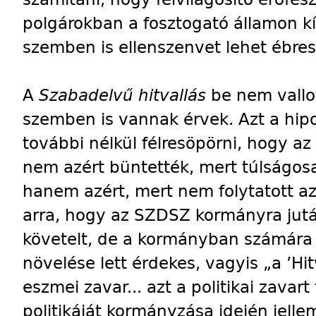
polgárokban a fosztogató államon k
szemben is ellenszenvet lehet ébres
A
Szabadelvű hitvallás
be nem vallot
szemben is vannak érvek. Azt a hip
további nélkül félresöpörni, hogy az
nem azért büntették, mert túlságosan 
hanem azért, mert nem folytatott a
arra, hogy az SZDSZ kormányra jutá
követelt, de a kormányban számára i
növelése lett érdekes, vagyis „a ’H
eszmei zavar... azt a politikai zavar
politikáját kormányzása idején jelle