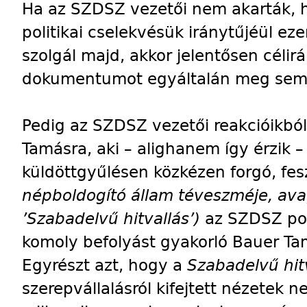
Ha az SZDSZ vezetői nem akarták, h
politikai cselekvésük iránytűjéül ez
szolgál majd, akkor jelentősen célir
dokumentumot egyáltalán meg sem 
Pedig az SZDSZ vezetői reakcióikból
Tamásra, aki – alighanem így érzik – 
küldöttgyűlésen közkézen forgó, fe
népboldogító állam téveszméje, ava
’Szabadelvű hitvallás’)
az SZDSZ poli
komoly befolyást gyakorló Bauer Tamá
Egyrészt azt, hogy a
Szabadelvű hit
szerepvállalásról kifejtett nézetek 