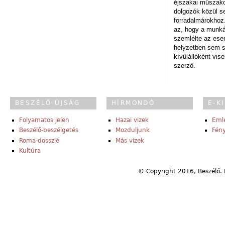
éjszakai műszakot
dolgozók közül s
forradalmárokhoz.
az, hogy a munk
szemlélte az es
helyzetben sem s
kívülállóként vise
szerző.
BESZÉLŐ ÚJSÁG
HÍRMONDÓ
E-K
Folyamatos jelen
Hazai vizek
Eml
Beszélő-beszélgetés
Mozduljunk
Fény
Roma-dosszié
Más vizek
Kultúra
© Copyright 2016, Beszélő. 