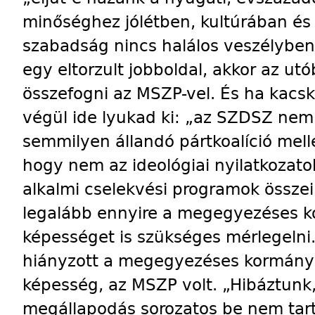
minőséghez jólétben, kultúrában és 
szabadság nincs halálos veszélyben
egy eltorzult jobboldal, akkor az ut
összefogni az MSZP-vel. És ha kacska
végül ide lyukad ki: „az SZDSZ nem 
semmilyen állandó pártkoalíció melle
hogy nem az ideológiai nyilatkozato
alkalmi cselekvési programok össze
legalább ennyire a megegyezéses k
képességet is szükséges mérlegelni.
hiányzott a megegyezéses kormányz
képesség, az MSZP volt. „Hibáztunk,
megállapodás sorozatos be nem tar