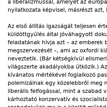
a liberalizmussal, amelyet az európai
nyilatkozata képvisel, másrészt azt,
Az első állítás igazságát teljesen é
küldöttgyűlés által jóváhagyott do
feladatának hívja azt – az emberek
megszervezését –, ami az oxfordi k
neveztetik. (Bár kétségkívül elisme
világszerte akadályokba ütközik.) Az
kívánatos mértékével foglalkozó pa
polemizálnak egy közelebbről meg 
liberális felfogással, mint a szabad 
kárhoztató konzervatív és szocialist