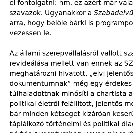
el fontolgatni: hm, ez azért már val
szavazok. Ugyanakkor a
Szabadelvű 
arra, hogy belőle bárki is program
vezessen le.
Az állami szerepvállalásról vallott
revideálása mellett van ennek az SZ
meghatározni hivatott, „elvi jelent
dokumentumnak” még egy érdekes a
túlhaladottnak minősíti a chartista 
politikai életről felállított, jelentős
bár minden kétséget kizáróan keserű
táplálkozó történelmi és politikai di