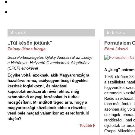
Blogok
E-kikötő
„Túl későn jöttünk”
Forradalom 
Zolnay János blogja
Eörsi László
Beszélő-beszélgetés Ujlaky Andrással az Esélyt
a Hátrányos Helyzetű Gyerekeknek Alapítvány
(CFCF) elnökével
A „kieg” ostrom
Egyike voltál azoknak, akik Magyarországra
1956. október 23-
hazatérve roma, esélyegyenlőségi ügyekkel
a sztálinista hat
kezdtek foglalkozni, és ráadásul
fegyvereket szere
kapcsolatrendszerük révén ehhez még
ostromolni kezdt
számottevő anyagi forrásokat is tudtak
Rádió székházát,
mozgósítani. Mi indított téged arra, hogy a
több más fontos 
magyarországi közéletnek ebbe a részébe
azonban alig volt
vesd bele magad valamikor az ezredforduló
osztagok teheraut
idején?
rendőrségi, ipar
eljutottak az ors
Tovább
Csepel Művekhez 