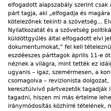
elfogadott alapszabály szerint csak 
párt tagja, aki „elfogadja és magár
kötelezőnek tekinti a szövetség... El
Nyilatkozatát és a szövetség politi
küldöttgyűlés által elfogadott elvi 
dokumentumokat,” fel kell tételezn
eszdéeszes párttagok április 11-e ó
néznek a világra, mint tették ez idá
ugyanis – igaz, szemérmesen, a kont
csomagolva – revizionista dolgozat,
keresztülvivő pártvezetők tagadják 
tagadni, hiszen mi más értelme lehe
iránymódosítás közhírré tételének, m