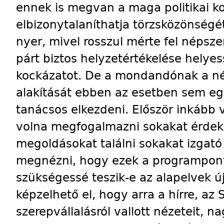
ennek is megvan a maga politikai ko
elbizonytalaníthatja törzsközönségé
nyer, mivel rosszul mérte fel népsz
párt biztos helyzetértékelése helye
kockázatot. De a mondandónak a nép
alakítását ebben az esetben sem eg
tanácsos elkezdeni. Először inkább 
volna megfogalmazni sokakat érdek
megoldásokat találni sokakat izgató
megnézni, hogy ezek a programpon
szükségessé teszik-e az alapelvek 
képzelhető el, hogy arra a hírre, az
szerepvállalásról vallott nézeteit, 