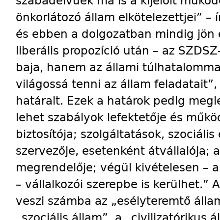
szabadelvűek ma is a kijelölt működé
önkorlátozó állam elkötelezettjei” – í
és ebben a dolgozatban mindig jön
liberális propozíció után – az SZDS
baja, hanem az állami túlhatalomma
világossá tenni az állam feladatait”
határait. Ezek a határok pedig meg
lehet szabályok lefektetője és működ
biztosítója; szolgáltatások, szociális 
szervezője, esetenként átvállalója;
megrendelője; végül kivételesen – a
– vállalkozói szerepbe is kerülhet.” A
veszi számba az „esélyteremtő állam
„szociális állam”, a „civilizatórikus 