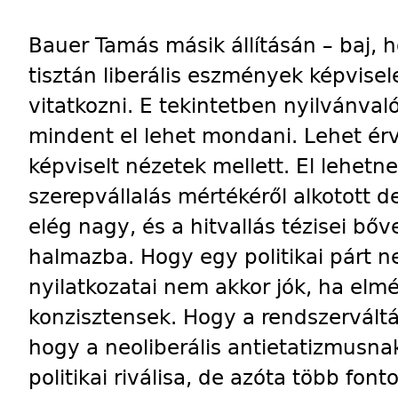
Bauer Tamás másik állításán – baj,
tisztán liberális eszmények képvisel
vitatkozni. E tekintetben nyilvánval
mindent el lehet mondani. Lehet érv
képviselt nézetek mellett. El lehetn
szerepvállalás mértékéről alkotott
elég nagy, és a hitvallás tézisei bő
halmazba. Hogy egy politikai párt ne
nyilatkozatai nem akkor jók, ha elm
konzisztensek. Hogy a rendszervált
hogy a neoliberális antietatizmusnak
politikai riválisa, de azóta több fon