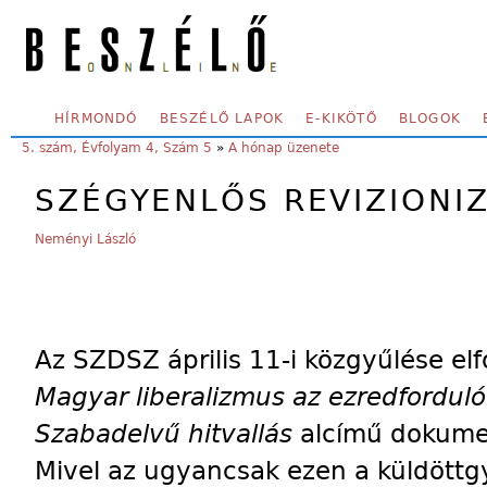
Skip to main content
SECONDARY MENU
HÍRMONDÓ
BESZÉLŐ LAPOK
E-KIKÖTŐ
BLOGOK
YOU ARE HERE:
5. szám, Évfolyam 4, Szám 5
»
A hónap üzenete
SZÉGYENLŐS REVIZIONI
Neményi László
Az SZDSZ április 11-i közgyűlése el
Magyar liberalizmus az ezredfordul
Szabadelvű hitvallás
alcímű dokum
Mivel az ugyancsak ezen a küldöttg