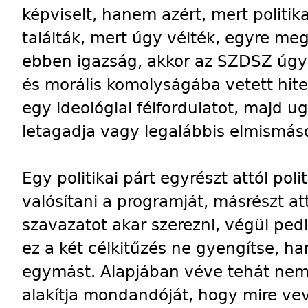
képviselt, hanem azért, mert politi
találták, mert úgy vélték, egyre me
ebben igazság, akkor az SZDSZ úgy b
és morális komolyságába vetett hitet
egy ideológiai félfordulatot, majd u
letagadja vagy legalábbis elmismáso
Egy politikai párt egyrészt attól pol
valósítani a programját, másrészt at
szavazatot akar szerezni, végül pedig
ez a két célkitűzés ne gyengítse, h
egymást. Alapjában véve tehát nem b
alakítja mondandóját, hogy mire ve