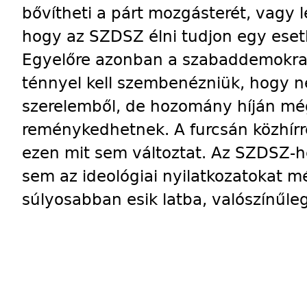
bővítheti a párt mozgásterét, vagy l
hogy az SZDSZ élni tudjon egy esetl
Egyelőre azonban a szabaddemokra
ténnyel kell szembenézniük, hogy
szerelemből, de hozomány híján m
reménykedhetnek. A furcsán közhírr
ezen mit sem változtat. Az SZDSZ-h
sem az ideológiai nyilatkozatokat m
súlyosabban esik latba, valószínűle