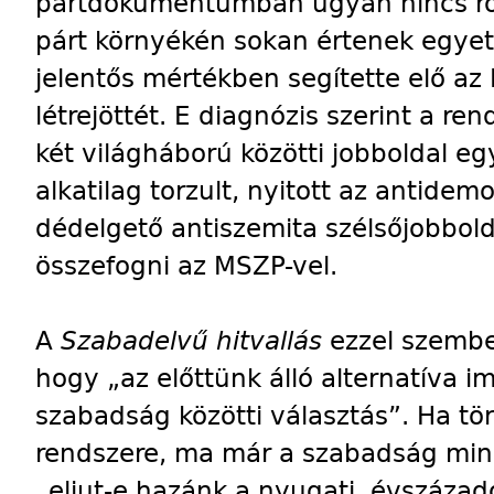
pártdokumentumban ugyan nincs rög
párt környékén sokan értenek egyet
jelentős mértékben segítette elő a
létrejöttét. E diagnózis szerint a re
két világháború közötti jobboldal eg
alkatilag torzult, nyitott az antidem
dédelgető antiszemita szélsőjobbolda
összefogni az MSZP-vel.
A
Szabadelvű hitvallás
ezzel szemben
hogy „az előttünk álló alternatíva
szabadság közötti választás”. Ha t
rendszere, ma már a szabadság minő
„eljut-e hazánk a nyugati, évszáza