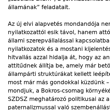
államának” feladatait.
Az új elvi alapvetés mondandója ne
nyilatkozattól esik távol, hanem att
állami szerepvállalással kapcsolatb
nyilatkozatok és a mostani kijelenté
hitvallás azzal hidalja át, hogy az a
attitűdnek állítja be, amely már betö
állampárti struktúrákat kellett leépí
most már más gondokkal küzdünk – ál
mondjuk, a Bokros-csomag környékén
SZDSZ meghatározó politikusai az an
paternalizmussal való szembenállást