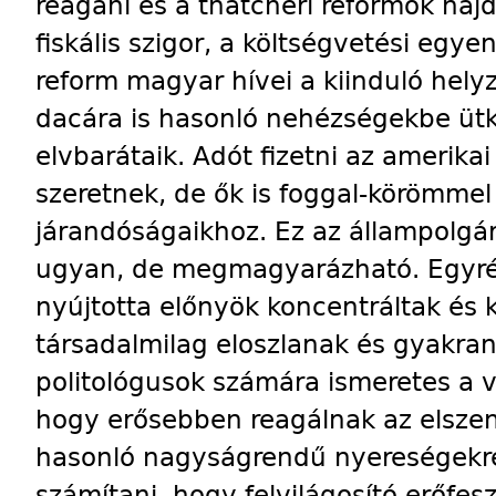
reagani és a thatcheri reformok hajd
fiskális szigor, a költségvetési egye
reform magyar hívei a kiinduló hely
dacára is hasonló nehézségekbe ütk
elvbarátaik. Adót fizetni az amerika
szeretnek, de ők is foggal-körömmel
járandóságaikhoz. Ez az állampolgá
ugyan, de megmagyarázható. Egyrész
nyújtotta előnyök koncentráltak és k
társadalmilag eloszlanak és gyakran
politológusok számára ismeretes a v
hogy erősebben reagálnak az elszen
hasonló nagyságrendű nyereségekre
számítani, hogy felvilágosító erőfe