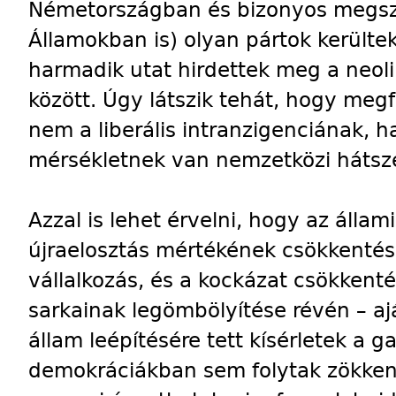
Németországban és bizonyos megszo
Államokban is) olyan pártok került
harmadik utat hirdettek meg a neolib
között. Úgy látszik tehát, hogy megf
nem a liberális intranzigenciának,
mérsékletnek van nemzetközi hátsze
Azzal is lehet érvelni, hogy az állami
újraelosztás mértékének csökkentése
vállalkozás, és a kockázat csökkenté
sarkainak legömbölyítése révén – ajá
állam leépítésére tett kísérletek a 
demokráciákban sem folytak zökke