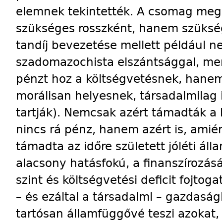
elemnek tekintették. A csomag megs
szükséges rosszként, hanem szüksé
tandíj bevezetése mellett például ne
szadomazochista elszántsággal, me
pénzt hoz a költségvetésnek, hanem 
morálisan helyesnek, társadalmilag 
tartják). Nemcsak azért támadták a k
nincs rá pénz, hanem azért is, amié
támadta az időre született jóléti ál
alacsony hatásfokú, a finanszírozás
szint és költségvetési deficit fojtog
– és ezáltal a társadalmi – gazdasá
tartósan államfüggővé teszi azokat, 