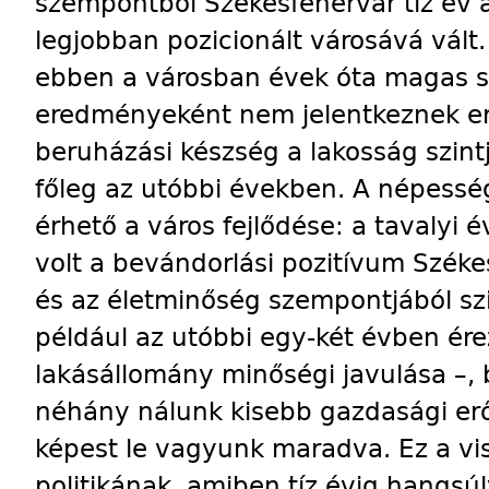
szempontból Székesfehérvár tíz év 
legjobban pozicionált városává vált
ebben a városban évek óta magas sz
eredményeként nem jelentkeznek erős
beruházási készség a lakosság szint
főleg az utóbbi években. A népessé
érhető a város fejlődése: a tavalyi 
volt a bevándorlási pozitívum Széke
és az életminőség szempontjából sz
például az utóbbi egy-két évben ér
lakásállomány minőségi javulása –,
néhány nálunk kisebb gazdasági erő
képest le vagyunk maradva. Ez a vis
politikának, amiben tíz évig hangsú