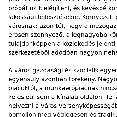
próbáltuk kielégíteni, és kevésbé k
lakossági fejlesztésekre. Környezeti
városnak: azon túl, hogy a mezőga
erősen szennyező, a legnagyobb kö
tulajdonképpen a közlekedés jelenti.
szerkezetéből adódóan nagyon neh
A város gazdasági és szociális egye
egyensúly azonban törékeny. Nagyo
piacoktól, a munkaerőpiacnak nincs
keresleti, sem a kínálati oldalon. Te
helyezni a város versenyképességét
bomoljon meg véglegesen és tragiku