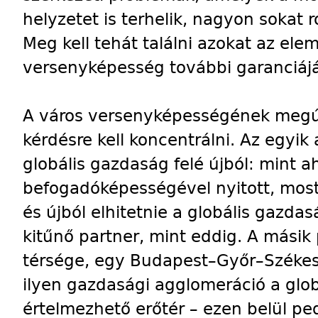
helyzetet is terhelik, nagyon sokat
Meg kell tehát találni azokat az ele
versenyképesség további garanciáját
A város versenyképességének megúj
kérdésre kell koncentrálni. Az egyik 
globális gazdaság felé újból: mint a
befogadóképességével nyitott, most 
és újból elhitetnie a globális gazda
kitűnő partner, mint eddig. A másik 
térsége, egy Budapest–Győr–Székesf
ilyen gazdasági agglomeráció a glo
értelmezhető erőtér – ezen belül pe