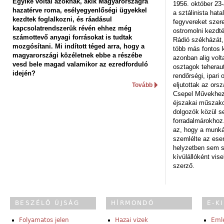
Egyike voltál azoknak, akik Magyarországra
1956. október 23-
hazatérve roma, esélyegyenlőségi ügyekkel
a sztálinista hat
kezdtek foglalkozni, és ráadásul
fegyvereket szere
kapcsolatrendszerük révén ehhez még
ostromolni kezdt
számottevő anyagi forrásokat is tudtak
Rádió székházát,
mozgósítani. Mi indított téged arra, hogy a
több más fontos 
magyarországi közéletnek ebbe a részébe
azonban alig volt
vesd bele magad valamikor az ezredforduló
osztagok teheraut
idején?
rendőrségi, ipar
eljutottak az ors
Tovább
Csepel Művekhez 
éjszakai műszakot
dolgozók közül s
forradalmárokhoz.
az, hogy a munk
szemlélte az es
helyzetben sem s
kívülállóként vise
szerző.
BESZÉLŐ ÚJSÁG
HÍRMONDÓ
E-K
Folyamatos jelen
Hazai vizek
Eml