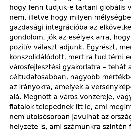
hogy fenn tudjuk-e tartani globáli
nem, illetve hogy milyen mélységb
gazdasági integrációba az elkövetke
gondolom, jók az esélyek arra, hogy
pozitív választ adjunk. Egyrészt, m
konszolidálódott, mert rá tud térni
városfejlesztési gyakorlatra – tehát 
céltudatosabban, nagyobb mértékbe
az irányokra, amelyek a versenykép
alá. Megnőtt a város vonzereje, va
fiatalok telepednek itt le, ami megin
nem utolsósorban javulhat az orszá
helyzete is, ami számunkra szintén 