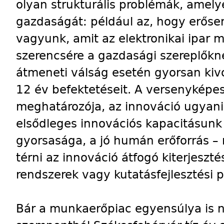
olyan strukturális problémák, amelye
gazdaságát: például az, hogy erőse
vagyunk, amit az elektronikai ipar m
szerencsére a gazdasági szereplők
átmeneti válság esetén gyorsan kiv
12 év befektetéseit. A versenyképe
meghatározója, az innováció ugyani
elsődleges innovációs kapacitásunk
gyorsasága, a jó humán erőforrás –
térni az innováció átfogó kiterjeszté
rendszerek vagy kutatásfejlesztési 
Bár a munkaerőpiac egyensúlya is n