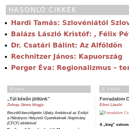
HASONLÓ CIKKEK
Hardi Tamás: Szlovéniától Szlo
Balázs László Kristóf: , Félix P
Dr. Csatári Bálint: Az Alföldön
Rechnitzer János: Kapuország
Perger Éva: Regionalizmus – te
Blogok
E-kikötő
„Túl későn jöttünk”
Forradalom 
Zolnay János blogja
Eörsi László
Beszélő-beszélgetés Ujlaky Andrással az Esélyt
a Hátrányos Helyzetű Gyerekeknek Alapítvány
(CFCF) elnökével
A „kieg” ostrom