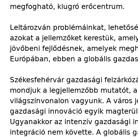
megfogható, kiugró erőcentrum.
Leltározván problémáinkat, lehetősé
azokat a jellemzőket kerestük, amel
jövőbeni fejlődésnek, amelyek meg
Európában, ebben a globális gazdas
Székesfehérvár gazdasági felzárkóz
mondjuk a legjellemzőbb mutatót, 
világszínvonalon vagyunk. A város j
gazdasági innováció egyik magterü
Ugyanakkor az intenzív gazdasági in
integráció nem követte. A globális