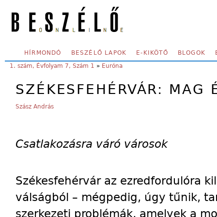
Skip to main content
SECONDARY MENU
HÍRMONDÓ
BESZÉLŐ LAPOK
E-KIKÖTŐ
BLOGOK
YOU ARE HERE:
1. szám, Évfolyam 7, Szám 1
»
Euróna
SZÉKESFEHÉRVÁR: MAG 
Szász András
Csatlakozásra váró városok
Székesfehérvár az ezredfordulóra kil
válságból – mégpedig, úgy tűnik, t
szerkezeti problémák, amelyek a mo