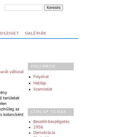
FOSZIGET
GALÉRIÁK
FOLYAMOK
arát változat
Folyóirat
Hetilap
Szamizdat
vény
ő területek
elen
zínűleg az
CÍMLAP TÉMÁK
is koloncként
Beszélő-beszélgetés
1956
Demokrácia