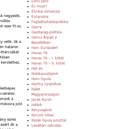
Eörsi Janó
És most?
Etnikai dimenzió
 A negyedik,
Eutanázia
milliós
Foglalkoztatáspolitika
ti ezer Ft-os
Gavra
Gazdaság-politika
Göncz Árpád a
y vélik, ők a
Beszélőben
ntén határon
Harc Európáért
cittárcsákat
Havas 70
etősen
Havas 70 – I. kötet
. kerülethez.
Havas 70 – II. kötet
Hét év
Holokausztjaink
Horn Gyula
Horthy újratöltve
életképes
Ítélet
icséretes
Magyarországon
zonyok a
Jacek Kuroń
rtokosra jutó
Jobbik
Könyvajánló
Korunk hősei
ány ezres
Kozák Gyula posztok
ezért ők a
Levéltári zabrálás