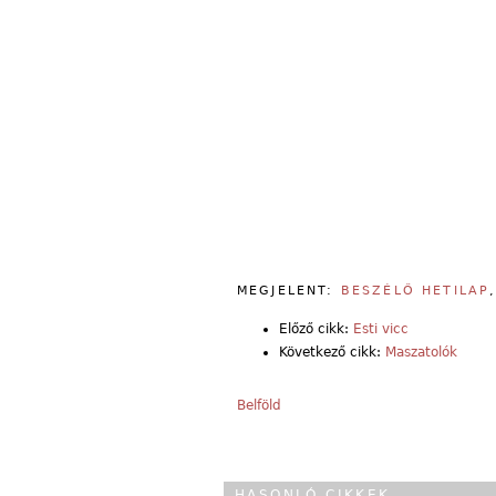
MEGJELENT:
BESZÉLŐ HETILAP
Előző cikk:
Esti vicc
Következő cikk:
Maszatolók
Belföld
HASONLÓ CIKKEK