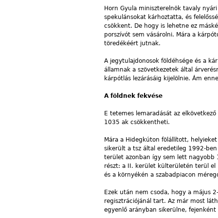
Horn Gyula miniszterelnök tavaly nyár
spekulánsokat kárhoztatta, és felelőss
csökkent. De hogy is lehetne ez máskén
porszívót sem vásárolni. Mára a kárpót
töredékéért jutnak.
A jegytulajdonosok földéhsége és a ká
államnak a szövetkezetek által árveré
kárpótlás lezárásáig kijelölnie. Ám enn
A földnek fekvése
E tetemes lemaradását az elkövetkező 
1035 ak csökkentheti.
Mára a Hidegkúton fölállított, helyieket
sikerült a tsz által eredetileg 1992-b
terület azonban így sem lett nagyobb 
részt: a II. kerület külterületén terül
és a környékén a szabadpiacon méregd
Ezek után nem csoda, hogy a május 2-i
regisztrációjánál tart. Az már most lá
egyenlő arányban sikerülne, fejenk