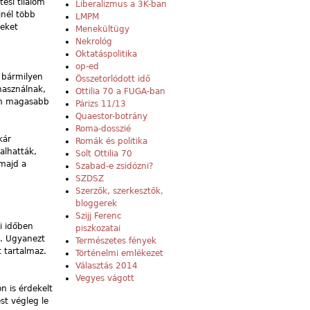
ési tilalom
Liberalizmus a 3K-ban
inél több
LMPM
deket
Menekültügy
Nekrológ
Oktatáspolitika
op-ed
t bármilyen
Összetorlódott idő
használnak,
Ottilia 70 a FUGA-ban
em magasabb
Párizs 11/13
Quaestor-botrány
Roma-dosszié
kár
Romák és politika
talhatták,
Solt Ottilia 70
 majd a
Szabad-e zsidózni?
SZDSZ
Szerzők, szerkesztők,
bloggerek
Szijj Ferenc
i időben
piszkozatai
s. Ugyanezt
Természetes fények
t tartalmaz.
Történelmi emlékezet
Választás 2014
Vegyes vágott
n is érdekelt
st végleg le