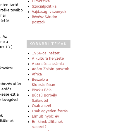
Filmkritika
nten tartó
Szociálpolitika
értéke tovább
Vajdasági viszonyok
 már
Révész Sándor
 érték
posztok
. Az
ene a
KORÁBBI TÉMÁK
us 13.).
1956-os Intézet
A kultúra helyzete
A sors és a számla
kovácsi
Ádám Zoltán posztok
Afrika
Beszélő a
lebbezés után
Klubrádióban
y erdős
Biszku Béla
kessé ezt a
Búcsú Borbély
ó levegővel
Szilárdtól
Csak a szél
Csak egyetlen forrás
ők
Elmúlt nyolc év
yiküknek
Én kinek állítanék
szobrot?