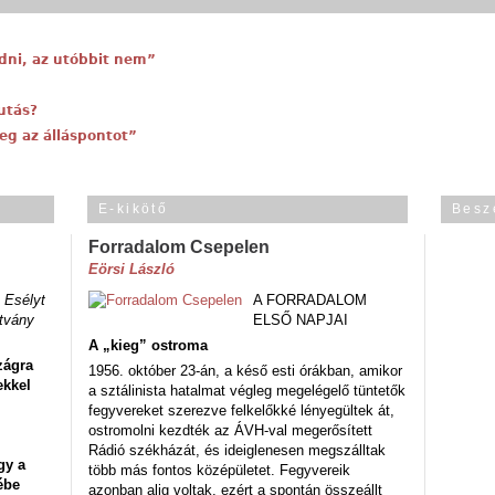
adni, az utóbbit nem”
utás?
eg az álláspontot”
E-kikötő
Besz
Forradalom Csepelen
Eörsi László
 Esélyt
A FORRADALOM
tvány
ELSŐ NAPJAI
A „kieg” ostroma
zágra
1956. október 23-án, a késő esti órákban, amikor
ekkel
a sztálinista hatalmat végleg megelégelő tüntetők
fegyvereket szerezve felkelőkké lényegültek át,
ostromolni kezdték az ÁVH-val megerősített
Rádió székházát, és ideiglenesen megszálltak
gy a
több más fontos középületet. Fegyvereik
ébe
azonban alig voltak, ezért a spontán összeállt