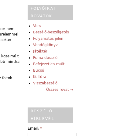
FOLYÓIRAT
ROVATOK
Vers
mber nem
Beszélő-beszélgetés
türelemmel
Folyamatos jelen
 sokan
Vendégkönyv
Játéktér
a közelmúlt
Roma-dosszié
kább mintha
Befejezetlen múlt
Búcsú
Kultúra
 foltok
Visszabeszélő
Összes rovat →
BESZÉLŐ
HÍRLEVÉL
Email:
*