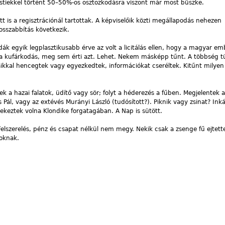
estiekkel történt 50–50%-os osztozkodásra viszont már most büszke.
t is a regisztrációnál tartottak. A képviselőik közti megállapodás nehezen
hosszabbítás következik.
zdák egyik legplasztikusabb érve az volt a licitálás ellen, hogy a magyar e
tőle a kufárkodás, meg sem érti azt. Lehet. Nekem másképp tűnt. A többség 
aikkal hencegtek vagy egyezkedtek, információkat cseréltek. Kitűnt milyen
k a hazai falatok, üdítő vagy sör; folyt a héderezés a fűben. Megjelentek 
s Pál, vagy az extévés Murányi László (tudósított?). Piknik vagy zsinat? In
keztek volna Klondike forgatagában. A Nap is sütött.
Felszerelés, pénz és csapat nélkül nem megy. Nekik csak a zsenge fű ejtette
yoknak.