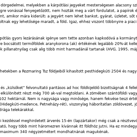
i dörgedelmei, melyekben a kárpótlási jegyeket mesterségesen alacsony szi
égre vonással fenyegetőzött, nem hozták meg a várt fordulatot, a papírok 
t, amikor mára kiderült: a jegyért nem lehet bankot, gyárat, üzletet, sőt
oltnak egy lehetősége maradt, a föld. Igaz, ehhez viszont többnyire a piaci
rpótlás gyors lezárásának igénye sem tette azonban kapkodóvá a kormányt
sre bocsátott termőföldek aranykorona (ak) értékének legalább 20%-át kell
ek pillanatnyilag csak alig több mint harmadánál tartanak (
HVG,
1995. máj
hetekben a Rozmaring Tsz földjeiből kihasított pesthidegkúti 2504 és nagy
 és „külsőket” felvonultató paritásos ad hoc földkijelölő bizottságnak 4 fel
en elkülönített részt még 700 ak-val megtoldani. A zömében szántóföldi vag
102 hektárnál. Nem is nagysága vagy minősége, hanem fekvése teszi érté
 el (Hidegkúti-medence, Petneházy-rét), viszonylag háborítatlan zöldövezet, j
rága telekárakkal.
 kezdéssel meghirdetett árverés 15-én (lapzártakor) még csak a résztvev
tható, hogy több mint háromezren kívánnak itt földhöz jutni. Ha ez mindeg
ént maximum 340 négyzetmétert mondhatnának magukénak.