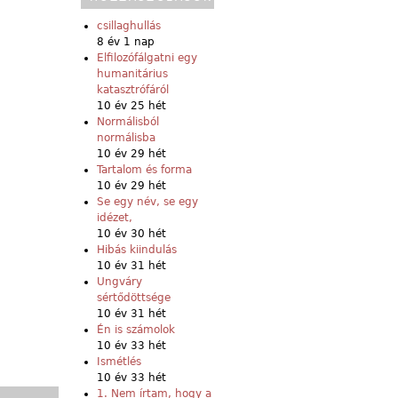
csillaghullás
8 év 1 nap
Elfilozófálgatni egy
humanitárius
katasztrófáról
10 év 25 hét
Normálisból
normálisba
10 év 29 hét
Tartalom és forma
10 év 29 hét
Se egy név, se egy
idézet,
10 év 30 hét
Hibás kiindulás
10 év 31 hét
Ungváry
sértődöttsége
10 év 31 hét
Én is számolok
10 év 33 hét
Ismétlés
10 év 33 hét
1. Nem írtam, hogy a