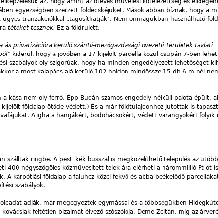
elképzelésük az, hogy amint az ötéves művelési kötelezettség és elidegenít
ségében egyezségben szerzett földecskéjüket. Mások abban bíznak, hogy a m
t ügyes tranzakciókkal „tagosíthatják”. Nem önmagukban használható föl
kra
téteket tesznek.
Ez a földrulett.
a ás privatizációra kerülő szántó-mezőgazdasági övezetű területek távlati
ból”
kiderül, hogy a jövőben a 17 kijelölt parcella közül csupán 7-ben lehe
tési szabályok oly szigorúak, hogy ha minden engedélyezett lehetőséget ki
akkor a most kalapács alá kerülő 102 holdon mindössze 15 db 6 m-nél n
a kása nem oly forró. Épp Budán számos engedély nélküli palota épült, a
kijelölt földalap ötöde védett.) És a már földtulajdonhoz jutottak is tapasz
ilvafájukat. Aligha a hangákért, bodohácsokért, védett varangyokért folyik
n szálltak ringbe. A pesti kék busszal is megközelíthető település az utóbb
leti 400 négyszögöles közművesített telek ára elérheti a hárommillió Ft-ot i
ák. A kárpótlási földalap a faluhoz közel fekvő és abba beékelődő parcelláka
pítési szabályok.
 nyolcadát adják, már megegyeztek egymással és a többségükben Hidegkúto
 kovácsiak feltétlen bizalmát élvező szószólója, Deme Zoltán, míg az árveré