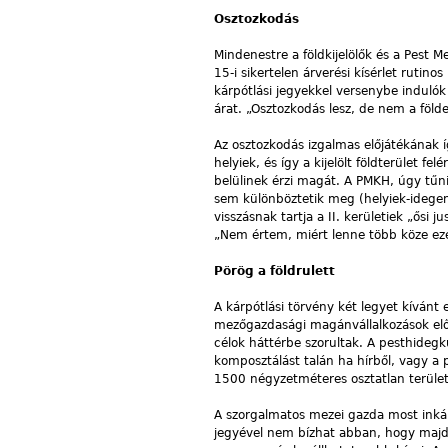
Osztozkodás
Mindenestre a földkijelölők és a Pest
15-i sikertelen árverési kísérlet rutino
kárpótlási jegyekkel versenybe indulók 
árat. „Osztozkodás lesz, de nem a föl
Az osztozkodás izgalmas előjátékának íg
helyiek, és így a kijelölt földterület f
belülinek érzi magát. A PMKH, úgy tűnik,
sem különböztetik meg (helyiek-idege
visszásnak tartja a II. kerületiek „ősi 
„Nem értem, miért lenne több köze eze
Pörög a földrulett
A kárpótlási törvény két legyet kívánt
mezőgazdasági magánvállalkozások elős
célok háttérbe szorultak. A pesthidegk
komposztálást talán ha hírből, vagy a 
1500 négyzetméteres osztatlan terül
A szorgalmatos mezei gazda most inkáb
jegyével nem bízhat abban, hogy majd 