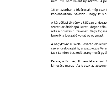
nem ütik, nem kívánt nyilatkozni. A p
15-én azonban a fővárosiak még csak it
körvonalazódik. Valószínű, hogy itt is 
A kárpótlási törvény vitájában a kisga
szereti az árfelhajtó licitet, idegen 
állta a hosszas huzavonát. Nagy fogás
ismerik a jogszabályokat és egymást.
A nagykovácsi iskola udvarán előkerülte
szerencselovagjai is, a szexológus Vere
Jack London bizakodó aranymosói gyüle
Persze, a többség itt nem lel aranyat. 
kimosása marad. Az is csak az asszon