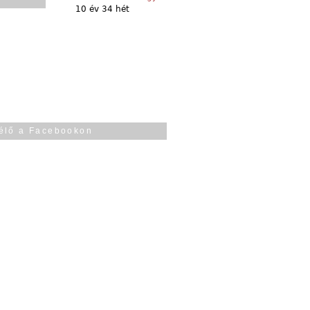
10 év 34 hét
élő a Facebookon