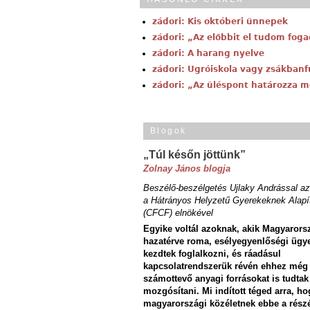
zádori: Kis októberi ünnepek
zádori: „Az előbbit el tudom fog
zádori: A harang nyelve
zádori: Ugróiskola vagy zsákbanf
zádori: „Az üléspont határozza m
Blogok
„Túl későn jöttünk”
Zolnay János blogja
Beszélő-beszélgetés Ujlaky Andrással az
a Hátrányos Helyzetű Gyerekeknek Alapí
(CFCF) elnökével
Egyike voltál azoknak, akik Magyarors
hazatérve roma, esélyegyenlőségi ügy
kezdtek foglalkozni, és ráadásul
kapcsolatrendszerük révén ehhez még
számottevő anyagi forrásokat is tudtak
mozgósítani. Mi indított téged arra, ho
magyarországi közéletnek ebbe a rész