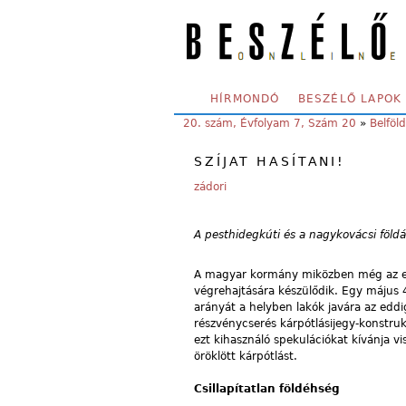
Skip to main content
SECONDARY MENU
HÍRMONDÓ
BESZÉLŐ LAPOK
YOU ARE HERE:
20. szám, Évfolyam 7, Szám 20
»
Belföld
SZÍJAT HASÍTANI!
zádori
A pesthidegkúti és a nagykovácsi földá
A magyar kormány miközben még az első
végrehajtására készülődik. Egy május 
arányát a helyben lakók javára az edd
részvénycserés kárpótlásijegy-konstru
ezt kihasználó spekulációkat kívánja v
öröklött kárpótlást.
Csillapítatlan földéhség