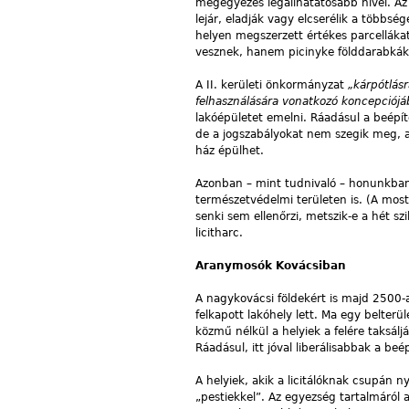
megegyezés legállhatatosabb hívei. Az 
lejár, eladják vagy elcserélik a több
helyen megszerzett értékes parcelláka
vesznek, hanem picinyke földdarabká
A II. kerületi önkormányzat
„kárpótlásr
felhasználására vonatkozó koncepciójá
lakóépületet emelni. Ráadásul a beépí
de a jogszabályokat nem szegik meg, 
ház épülhet.
Azonban – mint tudnivaló – honunkban 
természetvédelmi területen is. (A most 
senki sem ellenőrzi, metszik-e a hét sz
licitharc.
Aranymosók Kovácsiban
A nagykovácsi földekért is majd 2500-a
felkapott lakóhely lett. Ma egy belterü
közmű nélkül a helyiek a felére taksálj
Ráadásul, itt jóval liberálisabbak a beé
A helyiek, akik a licitálóknak csupán
„pestiekkel”. Az egyezség tartalmáról a