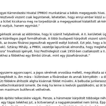
 Megyei Kárrendezési Hivatal (PMKH) munkatársai a békés megegyezés hívei.
s résztvevői viszont csak legyintenek, lehetetlen, hogy ennyi ember közül a 
a licitet kicsikarva meg ne torpedóznák a megegyezéssel kialakított ak-kén
det osztjuk, hanem egymást.”
érkezik annak az eldöntése, hogy ki számít helybelinek. A II. kerületiek úg
elére kizárólagos jogot formálhatnak. A többi budapesti kárpótolt viszont szi
 az összes fővárosi jogosultnak egyenlő esélyt biztosít. Ezt jelzi, hogy a li
nek). Sztáray Mihály, a PMKH, vezetője lapunknak elmondta, hogy megleh
jussra” hivatkozó igényét, hisz Pesthidegkút csak 1950-ben csatlakozott a II
khez a földekhez egy Bimbó útinak, mint egy józsefvárosinak.”
 egyszerre agyoncsapni, a jogos sérelmek orvoslása mellett, megcélozta az 
egítését is. Ám mára – különösen a fővárosban és annak környékén – a d
úti földekre áhítozók aligha kívánnak földet művelni. A belbudai junkerass
politechnikaóráról ismerik. De még ha lenne is kedvük gazdálkodni, az öt bi
eten maximum bukfencet vethetnek.
b építési telkecskére vágyik. Persze, a háromezer kárpótolt többsége néh
egy tágas telekhez jut, a licitversenyt a nagypénzesekkel nem bírná. Épp 