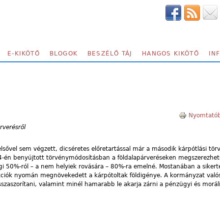
E-KIKÖTŐ
BLOGOK
BESZÉLŐ TÁJ
HANGOS KIKÖTŐ
IN
Nyomtatób
rverésről
vel sem végzett, dicséretes előretartással már a második kárpótlási tör
4-én benyújtott törvénymódosításban a földalapárveréseken megszerezhet
igi 50%-ról – a nem helyiek rovására – 80%-ra emelné. Mostanában a sikert
kciók nyomán megnövekedett a kárpótoltak földigénye. A kormányzat valós
isszaszorítani, valamint minél hamarabb le akarja zárni a pénzügyi és morál