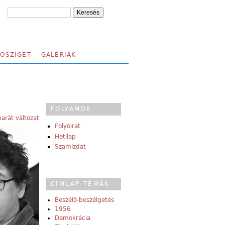
FOSZIGET
GALÉRIÁK
FOLYAMOK
arát változat
Folyóirat
Hetilap
Szamizdat
CÍMLAP TÉMÁK
Beszélő-beszélgetés
1956
Demokrácia