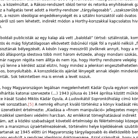
, a közelmúltat, a Rákosi-rendszert idéző terror és retorika enyhítésének gá
ez a hallgatás teret adott a Horthy-rendszer „tárgyilagosabb”, „szakszerűb
át, a rezsim ideológiai engedékenységét és a sztálini korszaktól való óvatos
séről szó sem lehetett, indirekt módon a Horthy-korszakkal kapcsolatos hiv
i.
dali publicisták az egy kalap alá vett „baloldali” (értsd: sztálinisták, k
közös és máig folytatólagosan elkövetett ősbűnéül róják föl a nyakló nélküli „f
sisztának bélyegzését. A későn (vagy messziről) jövőknek annyit, hogy a 
ó álláspontja idestova több mint három évtizede, ahogy mondani szokás,
r nagyon régóta nem állítja és nem írja, hogy Horthy rendszere velejéig f
 lenne a kérdést azzal elütni, hogy mindez a jelenkori engesztelhetetlen p
jnos, bonyolultabb. A konszolidációs ajánlat lényegét annak idején mindenk
nták. Sok tekintetben ma is ennek a levét isszuk.
lt, hogy Magyarországon legálisan megjelenhetett Kádár Gyula egykori vezé
lhárítás katonai szervezete (…) 1943 júliusa és 1944 áprilisa között műkö
e írását Szabó Miklós Kádár Gyula,
A Ludovikától Sopronkőhidáig
című kö
vek
sorozatban.
[5]
A nemrég elhunyt kiváló történész a könyv kiadását ré
ó üzenetként értelmezte: „Kiadása a »finom manipuláció« jellegzetes megn
ellenzékkel szembeni védelmi harcban. Az emlékirat tömeghatásával indirek
m, azt a közlési szabadságot követelő értelmiségi és félértelmiségi közeg
m a marxizmus újraértelmezésének, történelmi helye kijelölésének szubtili
artanak az 1945 előtti úri Magyarország tárgyilagosabb és életközelibb b
hogy enyhült a rendszer ideológiai doktrinersége. Azzal számoltak, hogy a