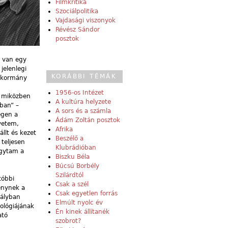
Filmkritika
Szociálpolitika
Vajdasági viszonyok
Révész Sándor
posztok
e van egy
jelenlegi
KORÁBBI TÉMÁK
a kormány
1956-os Intézet
, miközben
A kultúra helyzete
ban” –
A sors és a számla
egen a
Ádám Zoltán posztok
yetem,
Afrika
llt és kezet
Beszélő a
teljesen
Klubrádióban
agytam a
Biszku Béla
Búcsú Borbély
Szilárdtól
tóbbi
Csak a szél
énynek a
Csak egyetlen forrás
mályban
Elmúlt nyolc év
ológiájának
Én kinek állítanék
ató
szobrot?