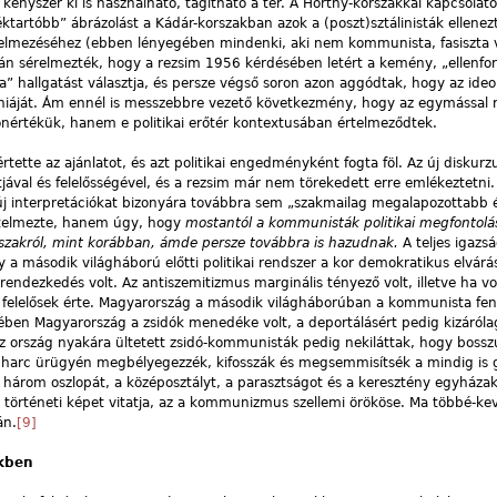
 kényszer ki is használható, tágítható a tér. A Horthy-korszakkal kapcsolato
ktartóbb” ábrázolást a Kádár-korszakban azok a (poszt)sztálinisták ellenezt
rtelmezéséhez (ebben lényegében mindenki, aki nem kommunista, fasiszta 
sán sérelmezték, hogy a rezsim 1956 kérdésében letért a kemény, „ellenfo
a” hallgatást választja, és persze végső soron azon aggódtak, hogy az ideo
áját. Ám ennél is messzebbre vezető következmény, hogy az egymással ri
önértékük, hanem e politikai erőtér kontextusában értelmeződtek.
lértette az ajánlatot, és azt politikai engedményként fogta föl. Az új diskur
val és felelősségével, és a rezsim már nem törekedett erre emlékeztetni.
új interpretációkat bizonyára továbbra sem „szakmailag megalapozottabb 
rtelmezte, hanem úgy, hogy
mostantól a kommunisták politikai megfontol
zakról, mint korábban, ámde persze továbbra is hazudnak.
A teljes igazs
y a második világháború előtti politikai rendszer a kor demokratikus elvárá
ndezkedés volt. Az antiszemitizmus marginális tényező volt, illetve ha vol
a felelősek érte. Magyarország a második világháborúban a kommunista fe
zében Magyarország a zsidók menedéke volt, a deportálásért pedig kizáról
z ország nyakára ültetett zsidó-kommunisták pedig nekiláttak, hogy bosszú
ni harc ürügyén megbélyegezzék, kifosszák és megsemmisítsék a mindig is g
három oszlopát, a középosztályt, a parasztságot és a keresztény egyházak
 történeti képet vitatja, az a kommunizmus szellemi örököse. Ma többé-ke
án.
[9]
ekben