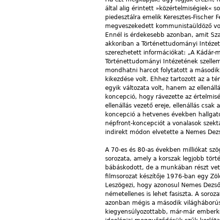
által alig érintett »közértelmiségiek«
piedesztálra emelik Keresztes-Fischer 
megveszekedett kommunistaüldöző volt,
Ennél is érdekesebb azonban, amit Szabó
akkoriban a Történettudományi Intézet 
szerezhetett információkat: „A Kádár
Történettudományi Intézetének szellemi 
mondhatni harcot folytatott a második v
kikezdése volt. Ehhez tartozott az a té
egyik változata volt, hanem az ellenál
koncepció, hogy rávezette az értelmis
ellenállás vezető ereje, ellenállás csa
koncepció a hetvenes években hallgatól
népfront-koncepciót a vonalasok szek
indirekt módon elvetette a Nemes Dezső
A 70-es és 80-as években milliókat szö
sorozata, amely a korszak legjobb tört
bábáskodott, de a munkában részt vett
filmsorozat készítője 1976-ban egy Zöld
Leszögezi, hogy azonosul Nemes Dezső
németellenes is lehet fasiszta. A sor
azonban mégis a második világháborús m
kiegyensúlyozottabb, már-már emberközel