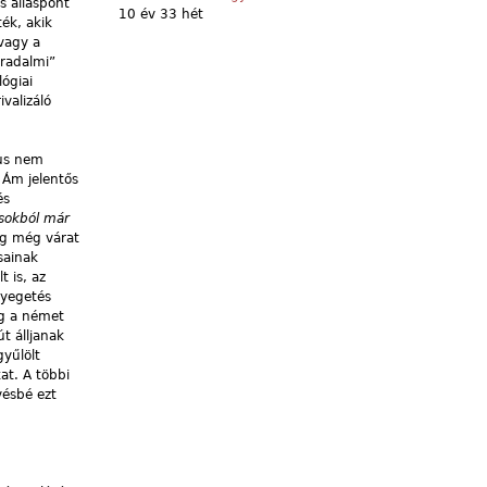
s álláspont
10 év 33 hét
ék, akik
vagy a
rradalmi”
lógiai
valizáló
zus nem
 Ám jelentős
és
ásokból már
ág még várat
sainak
t is, az
nyegetés
ag a német
t álljanak
yűlölt
at. A többi
vésbé ezt