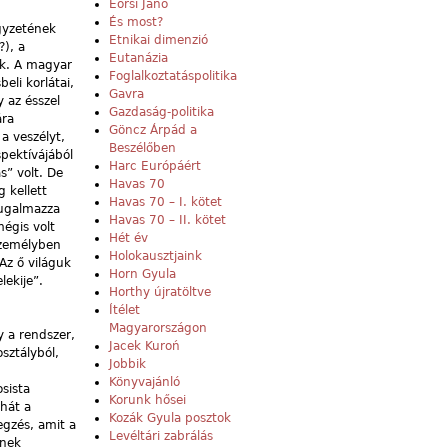
Eörsi Janó
És most?
egyzetének
Etnikai dimenzió
?), a
Eutanázia
ek. A magyar
Foglalkoztatáspolitika
eli korlátai,
Gavra
 az ésszel
Gazdaság-politika
ára
Göncz Árpád a
 a veszélyt,
Beszélőben
spektívájából
Harc Európáért
s” volt. De
Havas 70
g kellett
Havas 70 – I. kötet
sugalmazza
Havas 70 – II. kötet
égis volt
Hét év
személyben
Holokausztjaink
 Az ő világuk
Horn Gyula
lekije”.
Horthy újratöltve
Ítélet
Magyarországon
y a rendszer,
Jacek Kuroń
osztályból,
Jobbik
Könyvajánló
sista
Korunk hősei
ehát a
Kozák Gyula posztok
egzés, amit a
Levéltári zabrálás
nnek