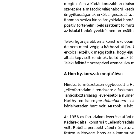
megfelelően a Kádár-korszakban elsősor
szerepére a második világháború kezde
öngyilkosságának erkölcsi gesztusára. 
finoman szólva kínos árnyoldalai homál
pozitív történelmi példázatként fölmu
az iskolai tankönyvekből nem értesülhe
Teleki figurája ebben a konstrukcióban
de nem ment végig a kárhozat útján. A
erkölcsi érzékük meggátolta, hogy elju
általa képviselt rendnek, kultúrának tör
Teleki fölkínált szerepével azonosulva
A Horthy-korszak megítélése
Mindez természetesen egybeesett a Hort
„ellenforradalmi” rendszere a fasizmus 
Tanácsköztársaság leverésétől a numer
Horthy rendszere
per definitionem
fasi
kérlelhetetlen harc volt. Mi több, e ké
Az 1956-os forradalom leverése utáni 
Kádárék által konstruált „ellenforrada
volt. Ebből a perspektívából nézve az 
fasizmus lényege, hogy az a kommunist