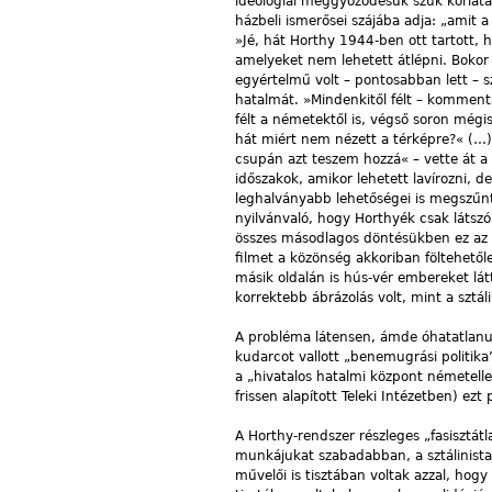
ideológiai meggyőződésük szűk korlátai 
házbeli ismerősei szájába adja: „amit
»Jé, hát Horthy 1944-ben ott tartott, h
amelyeket nem lehetett átlépni. Bokor 
egyértelmű volt – pontosabban lett –
hatalmát. »Mindenkitől félt – kommentál
félt a németektől is, végső soron mégis
hát miért nem nézett a térképre?« (…) 
csupán azt teszem hozzá« – vette át a 
időszakok, amikor lehetett lavírozni, 
leghalványabb lehetőségei is megszűn
nyilvánvaló, hogy Horthyék csak látszól
összes másodlagos döntésükben ez az e
filmet a közönség akkoriban föltehető
másik oldalán is hús-vér embereket lá
korrektebb ábrázolás volt, mint a sztá
A probléma látensen, ámde óhatatlanul
kudarcot vallott „benemugrási politika”
a „hivatalos hatalmi központ németelle
frissen alapított Teleki Intézetben) ezt
A Horthy-rendszer részleges „fasisztátl
munkájukat szabadabban, a sztálinist
művelői is tisztában voltak azzal, hogy