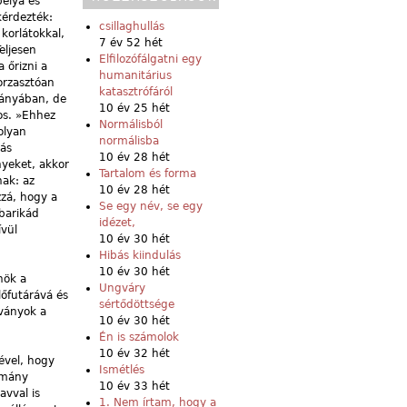
bélya és
kérdezték:
csillaghullás
korlátokkal,
7 év 52 hét
eljesen
Elfilozófálgatni egy
 őrizni a
humanitárius
borzasztóan
katasztrófáról
irányában, de
10 év 25 hét
kos. »Ehhez
Normálisból
olyan
normálisba
zás
10 év 28 hét
yeket, akkor
Tartalom és forma
nak: az
10 év 28 hét
zzá, hogy a
Se egy név, se egy
barikád
idézet,
ívül
10 év 30 hét
Hibás kiindulás
10 év 30 hét
nök a
Ungváry
lőfutárává és
sértődöttsége
tványok a
10 év 30 hét
Én is számolok
10 év 32 hét
sével, hogy
Ismétlés
omány
10 év 33 hét
avval is
1. Nem írtam, hogy a