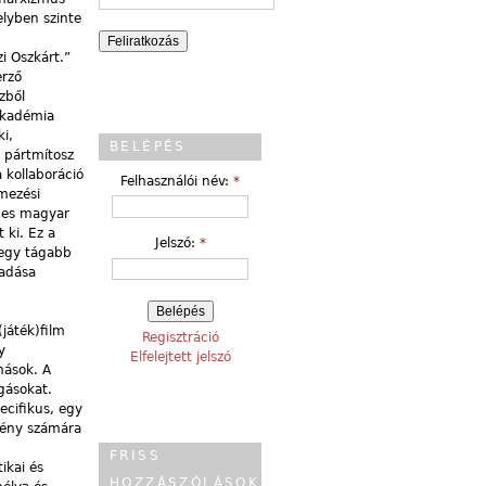
elyben szinte
i Oszkárt.”
erző
zből
Akadémia
ki,
BELÉPÉS
a pártmítosz
 kollaboráció
Felhasználói név:
*
lmezési
éges magyar
 ki. Ez a
Jelszó:
*
 egy tágabb
iadása
áték)film
Regisztráció
y
Elfelejtett jelszó
mások. A
ogásokat.
cifikus, egy
mény számára
FRISS
ikai és
HOZZÁSZÓLÁSOK