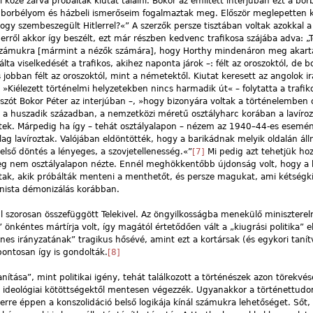
közé zárva próbáltak kiutat találni. Bokor az említett interjúban ezt a bor
 a borbélyom és házbeli ismerőseim fogalmaztak meg. Először meglepetten 
ogy szembeszegült Hitlerrel?«” A szerzők persze tisztában voltak azokkal a 
erről akkor így beszélt, ezt már részben kedvenc trafikosa szájába adva: „T
 számukra [mármint a nézők számára], hogy Horthy mindenáron meg akarta
ta viselkedését a trafikos, akihez naponta járok –: félt az oroszoktól, de 
 jobban félt az oroszoktól, mint a németektől. Kiutat keresett az angolok 
»Kiélezett történelmi helyzetekben nincs harmadik út« – folytatta a trafi
szót Bokor Péter az interjúban –, »hogy bizonyára voltak a történelemben 
de a huszadik században, a nemzetközi méretű osztályharc korában a lavíro
tek. Márpedig ha így – tehát osztályalapon – nézem az 1940–44-es esemén
ag lavíroztak. Valójában eldöntötték, hogy a barikádnak melyik oldalán áll
lső döntés a lényeges, a szovjetellenesség.«”
[7]
Mi pedig azt tehetjük ho
leg nem osztályalapon nézte. Ennél meghökkentőbb újdonság volt, hogy a 
ttak, akik próbálták menteni a menthetőt, és persze magukat, ami kétségk
linista démonizálás korábban.
 szorosan összefüggött Telekivel. Az öngyilkosságba menekülő miniszterel
 önkéntes mártírja volt, így magától értetődően vált a „kiugrási politika” e
nes irányzatának” tragikus hősévé, amint ezt a kortársak (és egykori taní
 pontosan így is gondolták.
[8]
anítása”, mint politikai igény, tehát találkozott a történészek azon törekvé
a ideológiai kötöttségektől mentesen végezzék. Ugyanakkor a történettud
 erre éppen a konszolidáció belső logikája kínál számukra lehetőséget. Sőt, 