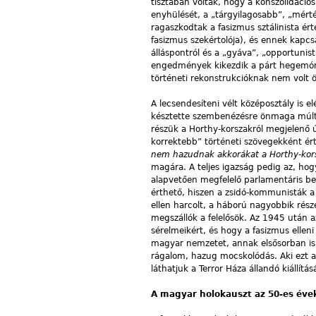
tisztában voltak, hogy a konszolidációs
enyhülését, a „tárgyilagosabb”, „mérté
ragaszkodtak a fasizmus sztálinista é
fasizmus szekértolója), és ennek kapc
álláspontról és a „gyáva”, „opportunist
engedmények kikezdik a párt hegemóni
történeti rekonstrukcióknak nem volt 
A lecsendesíteni vélt középosztály is e
késztette szembenézésre önmaga múltjá
részük a Horthy-korszakról megjelenő 
korrektebb” történeti szövegekként é
nem hazudnak akkorákat a Horthy-kors
magára. A teljes igazság pedig az, hog
alapvetően megfelelő parlamentáris bere
érthető, hiszen a zsidó-kommunisták 
ellen harcolt, a háború nagyobbik rés
megszállók a felelősök. Az 1945 után a
sérelmeikért, és hogy a fasizmus elle
magyar nemzetet, annak elsősorban is 
rágalom, hazug mocskolódás. Aki ezt a
láthatjuk a Terror Háza állandó kiállítás
A magyar holokauszt az 50-es év