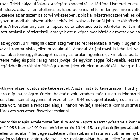
ban Teleki pályafutásának a végére koncentrált a történeti ismeretterjeszt
ti időszakában, németellenes és háborúellenes tetteire (lengyel menekülte
Szerepe az antiszemita törvénykezésben, politikai nézetrendszerének és cé
yban maradtak, hiszen akkor nehéz lett volna a koránál jobb, erkölcsöseb
tatni. A közvélemény sem a népszerűsítő televíziós történeti dokumentumf
tett azokról a részletekről, amelyek ezt a képet megkérdőjelezhették volna
 az egykori „úri” világnak azon szegmensét reprezentálta, amelyik ugyan t
z antikommunista „ellenforradalmat” támogatták (mi mást is tehettek vol
ssanak a tömeggyilkosságok és a nyilas uralom igenléséig. Ennek az osztál
ténelmileg és politikailag nincs jövője, de egykori tagjai (képviselői, leszár
 megőrizhetik erkölcsi méltóságuk nem jelentéktelen maradékát – hangzott a
hy-rendszer óvatos átértékelésével. A sztálinista történetírásban Horthy
prototípusa, világtörténelmi belépője volt, amiben még Hitlert is lekörözté
us claususon át egyenes út vezetett az 1944-es deportálásokig és a nyilas
szta volt, hiszen a rendszer alapja Trianon revíziója mellett a kommunizmus
t törekvés szervesen összekapcsolódott.
megtorlás idején értelemszerűen újra erőre kapott a Horthy-fasizmus konce
lom” 1956-ban az 1919-es fehérterror és 1944–45, a nyilas őrjöngés „újabb
„ellenforradalom” lényege születése pillanatában a fasizmus volt, amennyi
a forradalom ellenforradalma. 1956 nyilvánvalóan hazug „ellenforradalmi