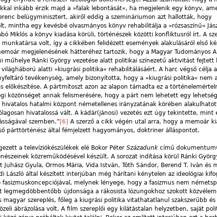
 sokkal inkább érzik majd a »falak lebontását«, ha megjelenik egy könyv, am
Ferenc belügyminisztert, akiről eddig a szemináriumon azt hallották, hogy
 mintha egy kevésbé olvasmányos könyv rehabilitálja a »rózsaszínű« Jász
 Miklós a könyv kiadása körüli, történészek közötti konfliktusról írt. A sz
munkatársa volt, így a cikkében felidézett események alakulásáról első ké
-memoár megjelenésének hátteréhez tartozik, hogy a Magyar Tudományos 
műhelye Ránki György vezetése alatt politikai színezetű aktivitást fejtett 
ilágháború alatti »kiugrási politika« rehabilitálásáért. A harc végső célja 
nyfeltáró tevékenység, amely bizonyította, hogy a »kiugrási politika« nem a
lás előkészítése. A pártmítoszt azon az alapon támadta ez a történelemérte
égi közönséget annak felismerésére, hogy a párt nem lehetett egy lehets
k a hivatalos hatalmi központ németellenes irányzatának körében alakulhatott
agosan hivatalossá vált. A kádár(jánosi) vezetés ezt úgy tekintette, mint
tásságával szemben.”
[6]
A szerző a cikk végén utal arra, hogy a memoár k
 párttörténész által fémjelzett hagyományos, doktriner álláspontot.
gezett a televíziókészülékek elé Bokor Péter
Századunk
című dokumentum(j
énészeinek közreműködésével készült. A sorozat indítása körül Ránki Györg
 Juhász Gyula, Ormos Mária, Vida István, Tóth Sándor, Berend T. Iván és 
i László által készített interjúban még hárítani kénytelen az ideológiai kif
 fasizmuskoncepciójával, melynek lényege, hogy a fasizmus nem németspe
ozat legmegdöbbentőbb újdonsága a rákosista lózungokhoz szokott közvéle
agyar szereplés, főleg a kiugrási politika vitathatatlanul szakszerűbb és
i ábrázolása volt. A film szereplői egy kilátástalan helyzetben, saját polit