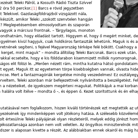
zését Teleki Pálról, a Kossuth Rádió
Tiszta Szívvel
2 óra 50 perckor.
[1]
Barcs e rövid jegyzetben
t Telekivel. Gazdaságföldrajzból vizsgázott nála,
készült, amikor Teleki „szokott szenvtelen hangján
nt? Meglepetésemben elmosolyodtam és szaporán
e vagyok a márciusi frontnak. – Tárgyilagos, monoton
mondhatnám, hogy előadást tartott. Higgyem el, hogy ő megért minket, d
t figyelmen kívül hagyjuk, csak holdkóros fantaszták lehetünk. Maguk is és a 
eretnének segíteni, s fejével Magyarország térképe felé bökött. Csakhogy 
at kerget, mint maguk” – mondta állítólag Teleki Barcsnak. Barcs ezek után,
avakkal ecsetelte, hogy e kis földdarabon kisemmizett milliók nyomorognak
ágos elit fölözi le. „Merően nézett rám, mintha kutatna hátsó gondolataim
tett egyet. Maguk itt az egyetemen törpe kisebbségben vannak, olvasta hid
rencse. Mert a fantazmagóriák kergetése mindig veszedelmes! Ez osztályeg
eltem, Teleki azonban már befejezettnek nyilvánította a beszélgetést. Felá
n a nézeteiket, de igyekszem megérteni magukat. Politikájuk a mai korban 
 halálra volt ítélve – mondta ő –, és éppen ő. Kezet szorítottunk és én elh
mutatásával nem foglalkozom, hiszen kiváló történészek ezt megtették az u
yezésének így mindenképpen volt jótékony hatása. A szélesebb közvélem
 értesülnie Teleki pályájának olyan részleteiről, melyek eddig jórészt ho
ékozatlansága azonban nem volt véletlen. Az öngyilkos miniszterelnök mit
szer is alaposan kivette a részét. Az alábbiakban ennek okairól és máig h