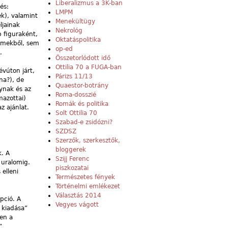
Liberalizmus a 3K-ban
és:
LMPM
k), valamint
Menekültügy
ljainak
Nekrológ
b figuraként,
Oktatáspolitika
ilmekből, sem
op-ed
.
Összetorlódott idő
Ottilia 70 a FUGA-ban
évúton járt,
Párizs 11/13
na?), de
Quaestor-botrány
ynak és az
Roma-dosszié
mazottai)
Romák és politika
z ajánlat.
Solt Ottilia 70
Szabad-e zsidózni?
SZDSZ
Szerzők, szerkesztők,
bloggerek
k. A
Szijj Ferenc
 uralomig.
piszkozatai
 elleni
Természetes fények
Történelmi emlékezet
Választás 2014
pció. A
Vegyes vágott
 kiadása”
ben a
”