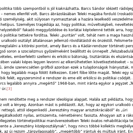
s politika több szempontból is jól kiaknázhatta. Barcs Sándor idézett rádiój
 – nemes ellenfél volt. Barcs ábrázolásában Teleki magába forduló (roskadó
ódó személyiség, akit súlyosan nyomasztanak a hazára leselkedő veszedelm
etípus. Személyes tragédiája az, hogy politikai, műveltségbeli, neveltetésb
lyhelyzetéből” fakadó meggyőződése és korlátai képtelenné tették arra, hogy
ó politikai tettekre fordítsa. Teleki „puritán” volt, tehát nem a maga haszn
uralkodó osztályt általánosan jellemző rövidlátástól és önzéstől. Felismerte
egtalálni a kitörési pontot, amely Barcs és a Kádár-rendszer történeti per
ső soron a szocializmus győzelmeként beállított és ünnepelt „felszabadulá
teles, emberfeletti szellemi és erkölcsi bátorság, tisztánlátás és elszántsá
tében valaki képes legyen levonni az elkerülhetetlen következtetéseket – 
vű, ámde szerencsétlen grófból azonban ezek a tulajdonságok hiányoztak, m
hogy legalább maga fölött ítélkezzen. Ezért főbe lőtte magát. Teleki egy 
bbik felét, egyszersmind e rendszer és eme elit erkölcsi és politikai csődjét.
Barcs legalább annyira „megértő” 1968-ban, mint iránta egykor a jegyzet „Te
 úr.
[3]
a nem rendítette meg a rendszer ideológiai alapjait. Halála azt példázta, hog
 ez volt a lényeg. Azonban mást is példázott. Azt, hogy az egykori uralkodó 
ttegő, attól idegenkedő „keresztény magyar arisztokráciából” és „úri
gátalkodott nyilas, antiszemita, németbérenc fasiszta. Ahogyan azt a ráko
jellegzetes történetpolitikai manőverezésében Teleki óvatos rehabilitációja t
 üzente a „keresztény középosztálynak”, hogy nincs többé kollektív megbély
k, az új rezsim „tárgyilagosabb”, „megértőbb” irántuk és múltjuk iránt. E