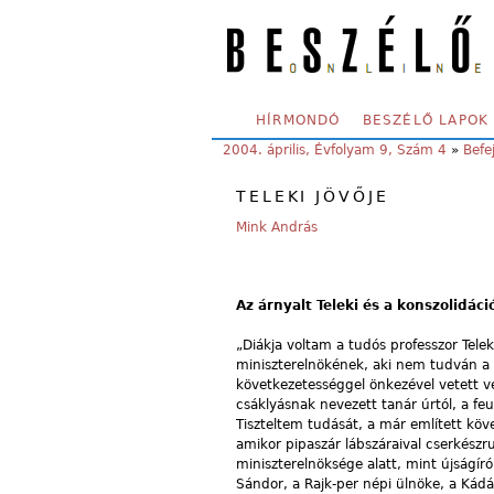
Skip to main content
SECONDARY MENU
HÍRMONDÓ
BESZÉLŐ LAPOK
YOU ARE HERE:
2004. április, Évfolyam 9, Szám 4
»
Befe
TELEKI JÖVŐJE
Mink András
Az árnyalt Teleki és a konszolidáci
„Diákja voltam a tudós professzor Tele
miniszterelnökének, aki nem tudván a po
következetességgel önkezével vetett vé
csáklyásnak nevezett tanár úrtól, a feu
Tiszteltem tudását, a már említett k
amikor pipaszár lábszáraival cserkészr
miniszterelnöksége alatt, mint újságíró,
Sándor, a Rajk-per népi ülnöke, a Kád