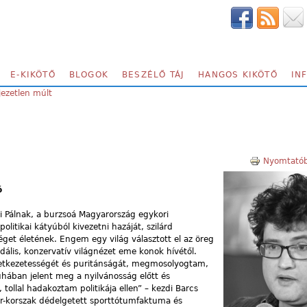
E-KIKÖTŐ
BLOGOK
BESZÉLŐ TÁJ
HANGOS KIKÖTŐ
IN
jezetlen múlt
Nyomtatób
ó
ki Pálnak, a burzsoá Magyarország egykori
litikai kátyúból kivezetni hazáját, szilárd
get életének. Engem egy világ választott el az öreg
dális, konzervatív világnézet eme konok hívétől.
övetkezetességét és puritánságát, megmosolyogtam,
uhában jelent meg a nyilvánosság előtt és
 tollal hadakoztam politikája ellen” – kezdi Barcs
ár-korszak dédelgetett sporttótumfaktuma és