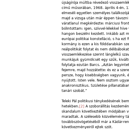
újságírója múltba révedező visszaemléke
című műsorában, 1968. április 4-én, 1
elmeséli egyetlen személyes találkozójá
majd a vizsga után már éppen távozni 
váratlanul megkérdezte: márciusi fro
bólintottam: igen, szívvel-lélekkel hív
hangon beszélni kezdett. Inkább azt 
európai politikai konstelláció, s ha ez
kormány is ezen a kis földdarabkán sz
reálpolitikát folytat és nem délibábok
visszaemlékezése szerint lánglelkű sz
munkájuk gyümölcsét egy szűk, kiválts
folytatja ezután Barcs. „Aztán legyin
fejemre, majd hozzátette: és ez a sze
persze, hogy kisebbségben vagyunk, érv
nyújtott. Isten vele. Nem osztom ugya
anakronisztikus. Születése pillanatában
tanári szobát.”
Teleki Pál politikusi ténykedésének be
hetekben.
[2]
A szoborállítás kezdemén
skandalum következtében módjában volt
maradtak. A szélesebb közvélemény táj
továbbszövögetéséből már a Kádár-rend
következményeiről ejtek szót.