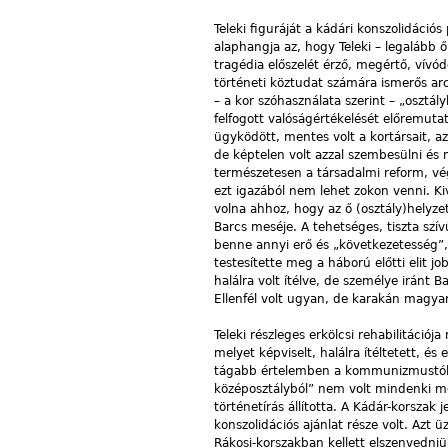
Teleki figuráját a kádári konszolidáció
alaphangja az, hogy Teleki – legalább ő
tragédia előszelét érző, megértő, vív
történeti köztudat számára ismerős arch
– a kor szóhasználata szerint – „osztá
felfogott valóságértékelését előremutat
ügyködött, mentes volt a kortársait, az 
de képtelen volt azzal szembesülni és m
természetesen a társadalmi reform, vég
ezt igazából nem lehet zokon venni. Kivé
volna ahhoz, hogy az ő (osztály)helyze
Barcs meséje. A tehetséges, tiszta szí
benne annyi erő és „következetesség”, 
testesítette meg a háború előtti elit jo
halálra volt ítélve, de személye iránt 
Ellenfél volt ugyan, de karakán magyar
Teleki részleges erkölcsi rehabilitációj
melyet képviselt, halálra ítéltetett, és
tágabb értelemben a kommunizmustól re
középosztályból” nem volt mindenki me
történetírás állította. A Kádár-korszak 
konszolidációs ajánlat része volt. Azt
Rákosi-korszakban kellett elszenvedniü