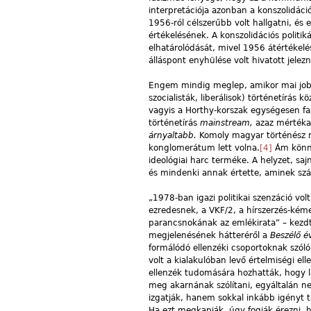
interpretációja azonban a konszolidáció
1956-ról célszerűbb volt hallgatni, és 
értékelésének. A konszolidációs politik
elhatárolódását, mivel 1956 átértékelé
álláspont enyhülése volt hivatott jelezn
Engem mindig meglep, amikor mai jobbol
szocialisták, liberálisok) történetírás 
vagyis a Horthy-korszak egységesen fa
történetírás
mainstream,
azaz mértékad
árnyaltabb.
Komoly magyar történész má
konglomerátum lett volna.
[4]
Ám könnyű
ideológiai harc terméke. A helyzet, sa
és mindenki annak értette, aminek szá
„1978-ban igazi politikai szenzáció vo
ezredesnek, a VKF/2, a hírszerzés-kéme
parancsnokának az emlékirata” – kezdt
megjelenésének hátteréről a
Beszélő é
formálódó ellenzéki csoportoknak szól
volt a kialakulóban levő értelmiségi 
ellenzék tudomására hozhatták, hogy lá
meg akarnának szólítani, egyáltalán ne
izgatják, hanem sokkal inkább igényt t
Ha ezt megkapják, úgy fogják érezni, 