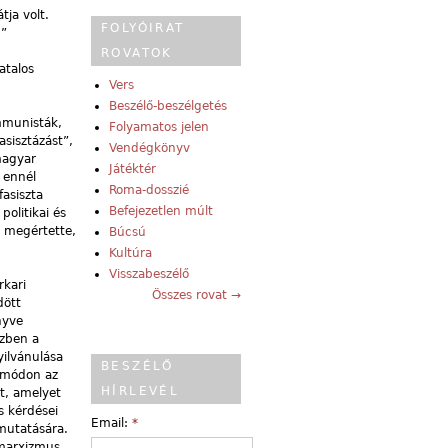
tja volt.
FOLYÓIRAT
b”
ROVATOK
atalos
Vers
Beszélő-beszélgetés
ommunisták,
Folyamatos jelen
asisztázást”,
Vendégkönyv
magyar
Játéktér
 ennél
Roma-dosszié
asiszta
Befejezetlen múlt
olitikai és
i megértette,
Búcsú
Kultúra
Visszabeszélő
rkari
Összes rovat →
dött
nyve
szben a
yilvánulása
BESZÉLŐ
t módon az
HÍRLEVÉL
et, amelyet
s kérdései
Email:
*
emutatására.
 marxizmus