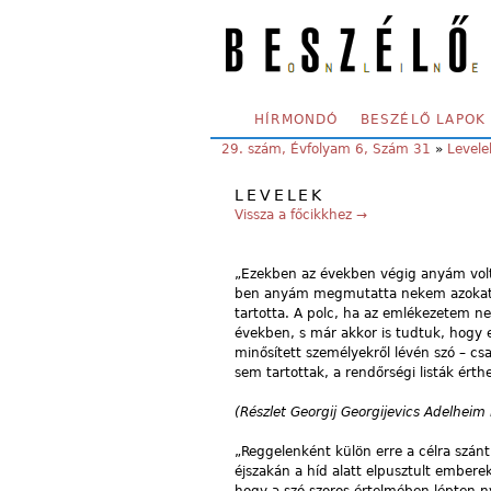
Skip to main content
SECONDARY MENU
HÍRMONDÓ
BESZÉLŐ LAPOK
YOU ARE HERE:
29. szám, Évfolyam 6, Szám 31
»
Levele
LEVELEK
Vissza a főcikkhez →
„Ezekben az években végig anyám volt a
ben anyám megmutatta nekem azokat a 
tartotta. A polc, ha az emlékezetem ne
években, s már akkor is tudtuk, hogy e
minősített személyekről lévén szó – cs
sem tartottak, a rendőrségi listák ért
(Részlet Georgij Georgijevics Adelheim 
„Reggelenként külön erre a célra szánt 
éjszakán a híd alatt elpusztult ember