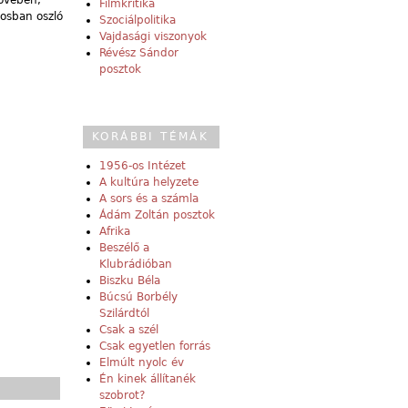
tövében,
Filmkritika
rosban oszló
Szociálpolitika
Vajdasági viszonyok
Révész Sándor
posztok
KORÁBBI TÉMÁK
1956-os Intézet
A kultúra helyzete
A sors és a számla
Ádám Zoltán posztok
Afrika
Beszélő a
Klubrádióban
Biszku Béla
Búcsú Borbély
Szilárdtól
Csak a szél
Csak egyetlen forrás
Elmúlt nyolc év
Én kinek állítanék
szobrot?