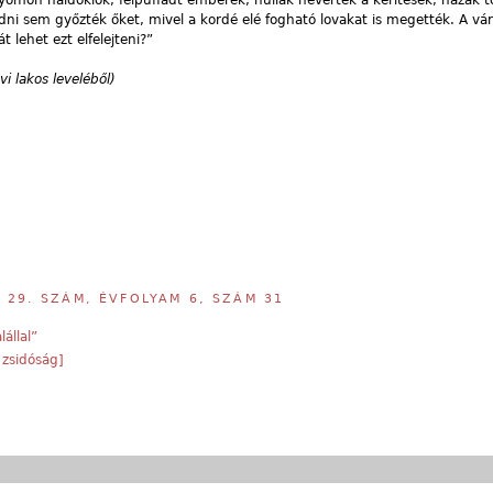
yomon haldoklók, felpuffadt emberek, hullák hevertek a kerítések, házak 
ni sem győzték őket, mivel a kordé elé fogható lovakat is megették. A vá
 lehet ezt elfelejteni?”
vi lakos leveléből)
,
29. SZÁM, ÉVFOLYAM 6, SZÁM 31
állal”
 zsidóság]