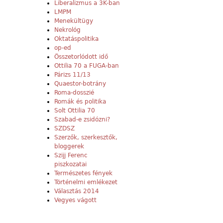
Liberalizmus a 3K-ban
LMPM
Menekültügy
Nekrológ
Oktatáspolitika
op-ed
Összetorlódott idő
Ottilia 70 a FUGA-ban
Párizs 11/13
Quaestor-botrány
Roma-dosszié
Romák és politika
Solt Ottilia 70
Szabad-e zsidózni?
SZDSZ
Szerzők, szerkesztők,
bloggerek
Szijj Ferenc
piszkozatai
Természetes fények
Történelmi emlékezet
Választás 2014
Vegyes vágott