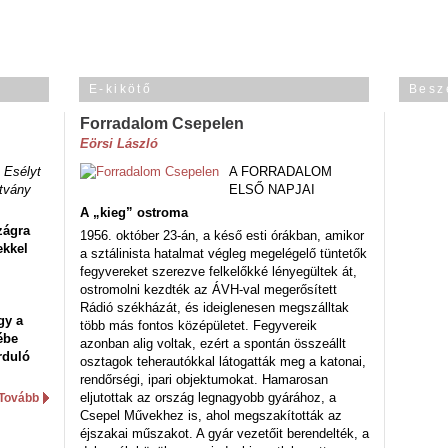
E-kikötő
Besz
Forradalom Csepelen
Eörsi László
 Esélyt
A FORRADALOM
tvány
ELSŐ NAPJAI
A „kieg” ostroma
zágra
1956. október 23-án, a késő esti órákban, amikor
ekkel
a sztálinista hatalmat végleg megelégelő tüntetők
fegyvereket szerezve felkelőkké lényegültek át,
ostromolni kezdték az ÁVH-val megerősített
Rádió székházát, és ideiglenesen megszálltak
gy a
több más fontos középületet. Fegyvereik
ébe
azonban alig voltak, ezért a spontán összeállt
rduló
osztagok teherautókkal látogatták meg a katonai,
rendőrségi, ipari objektumokat. Hamarosan
eljutottak az ország legnagyobb gyárához, a
Tovább
Csepel Művekhez is, ahol megszakították az
éjszakai műszakot. A gyár vezetőit berendelték, a