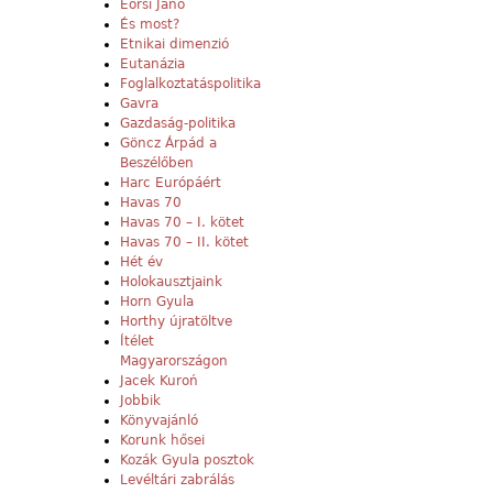
Eörsi Janó
És most?
Etnikai dimenzió
Eutanázia
Foglalkoztatáspolitika
Gavra
Gazdaság-politika
Göncz Árpád a
Beszélőben
Harc Európáért
Havas 70
Havas 70 – I. kötet
Havas 70 – II. kötet
Hét év
Holokausztjaink
Horn Gyula
Horthy újratöltve
Ítélet
Magyarországon
Jacek Kuroń
Jobbik
Könyvajánló
Korunk hősei
Kozák Gyula posztok
Levéltári zabrálás