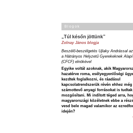
Blogok
„Túl későn jöttünk”
Zolnay János blogja
Beszélő-beszélgetés Ujlaky Andrással az
a Hátrányos Helyzetű Gyerekeknek Alapí
(CFCF) elnökével
Egyike voltál azoknak, akik Magyarors
hazatérve roma, esélyegyenlőségi ügy
kezdtek foglalkozni, és ráadásul
kapcsolatrendszerük révén ehhez még
számottevő anyagi forrásokat is tudtak
mozgósítani. Mi indított téged arra, ho
magyarországi közéletnek ebbe a rész
vesd bele magad valamikor az ezredfo
idején?