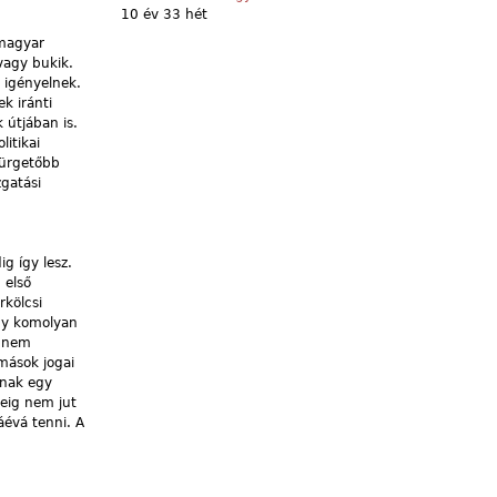
10 év 33 hét
 magyar
vagy bukik.
 igényelnek.
k iránti
 útjában is.
itikai
sürgetőbb
zgatási
g így lesz.
 első
rkölcsi
ogy komolyan
z nem
mások jogai
anak egy
deig nem jut
áévá tenni. A