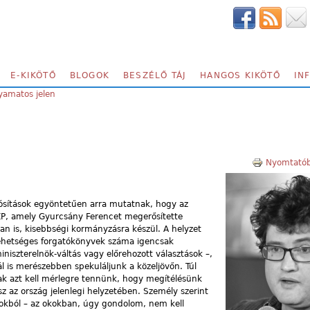
E-KIKÖTŐ
BLOGOK
BESZÉLŐ TÁJ
HANGOS KIKÖTŐ
IN
yamatos jelen
Nyomtatób
dósítások egyöntetűen arra mutatnak, hogy az
SZP, amely Gyurcsány Ferencet megerősítette
ban is, kisebbségi kormányzásra készül. A helyzet
 lehetséges forgatókönyvek száma igencsak
iniszterelnök-váltás vagy előrehozott választások –,
 is merészebben spekuláljunk a közeljövőn. Túl
ak azt kell mérlegre tennünk, hogy megítélésünk
sz az ország jelenlegi helyzetében. Személy szerint
kokból – az okokban, úgy gondolom, nem kell