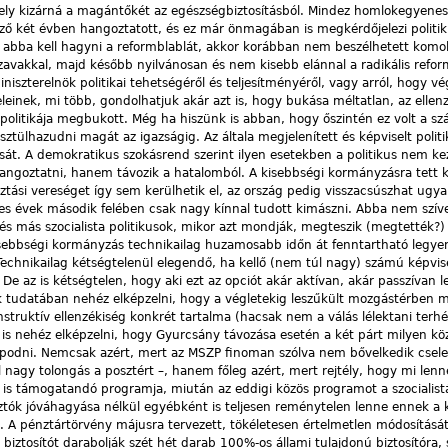
y kizárná a magántőkét az egészségbiztosításból. Mindez homlokegyenes
ő két évben hangoztatott, és ez már önmagában is megkérdőjelezi politiku
abba kell hagyni a reform­blablát, akkor korábban nem beszélhetett komo
zavakkal, majd később nyilvánosan és nem kisebb elánnal a radikális refor
iniszterelnök politikai tehetségéről és teljesítményéről, vagy arról, hogy v
feleinek, mi több, gondolhatjuk akár azt is, hogy bukása méltatlan, az ellen
politikája megbukott. Még ha hiszünk is abban, hogy őszintén ez volt a sz
ztülhazudni magát az igazságig. Az általa megjelenített és képviselt politi
tását. A demokratikus szokásrend szerint ilyen esetekben a politikus nem ke
ngoztatni, hanem távozik a hatalomból. A kisebbségi kormányzásra tett kí
ztási vereséget így sem kerülhetik el, az ország pedig visszacsúszhat ugy
s évek második felében csak nagy kínnal tudott kimászni. Abba nem szív
és más szocialista politikusok, mikor azt mondják, megteszik (megtették?)
sebbségi kormányzás technikailag huzamosabb időn át fenntartható legye
chnikailag kétségtelenül elegendő, ha kellő (nem túl nagy) számú képvis
De az is kétségtelen, hogy aki ezt az opciót akár aktívan, akár passzívan l
ek tudatában nehéz elképzelni, hogy a végletekig leszűkült mozgástérben mi
struktív ellenzékiség konkrét tartalma (hacsak nem a válás lélektani terhé
 is nehéz elképzelni, hogy Gyurcsány távozása esetén a két párt milyen kö
lapodni. Nemcsak azért, mert az MSZP finoman szólva nem bővelkedik csel
úl nagy tolongás a posztért –, hanem főleg azért, mert rejtély, hogy mi len
tal is támogatandó programja, miután az eddigi közös programot a szocialist
ztók jóváhagyása nélkül egyébként is teljesen reménytelen lenne ennek a k
A pénztártörvény májusra tervezett, tökéletesen értelmetlen módosítását
biztosítót darabolják szét hét darab 100%-os állami tulajdonú biztosítóra,