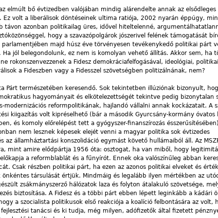
z elmúlt bő évtizedben valójában mindig alárendelte annak az elsődleges
 Ez volt a liberálisok döntéseinek ultima ratiója, 2002 nyarán éppúgy, mi
bb távon azonban politikailag üres, idővel hiteltelenné, argumentálhatatlan
sztóközönséggel, hogy a szavazópolgárok jószerivel felének támogatását bír
 parlamentjében majd húsz éve törvényesen tevékenykedő politikai párt v
 Ha jól belegondolunk, ez nem is komolyan vehető állítás. Akkor sem, ha 
 ne rokonszenvezzenek a Fidesz demokráciafelfogásával, ideológiai, politikai
erálisok a Fideszben vagy a Fidesszel szövetségben politizálnának, nem?
a Párt természetében keresendő. Sok tekintetben illúziónak bizonyult, hogy
mokratikus hagyományait és elkötelezettségét tekintve pedig bizonytalan s
-modernizációs reformpolitikának, hajlandó vállalni annak kockázatait. A s
tési kiigazítás volt kipréselhető (bár a második Gyurcsány-kormány óvatos l
en, és komoly előrelépést tett a gyógyszer-finanszírozás ésszerűsítésében)
nban nem lesznek képesek elejét venni a magyar politika sok évtizedes
s az államháztartási konszolidáció egymást követő hullámaiból áll. Az MSZP
, mint amire elődpártja 1956 óta: osztogat, ha van miből, hogy legitimitá
 előkapja a reformblablát és a fűnyírót. Ennek oka valószínűleg abban ker
rcát. Csak részben politikai párt, ha ezen az azonos politikai elveket és érté
k önkéntes társulását értjük. Mindmáig és legalább ilyen mértékben az utó
gészült zsákmányszerző hálózatok laza és folyton átalakuló szövetsége, me
ezés biztosítása. A Fidesz és a többi párt ebben lépett leginkább a kádári 
 a szocialista politikusok első reakciója a koalíció felbontására az volt, 
fejlesztési tanácsi és ki tudja, még milyen, adófizetők által fizetett pénzny