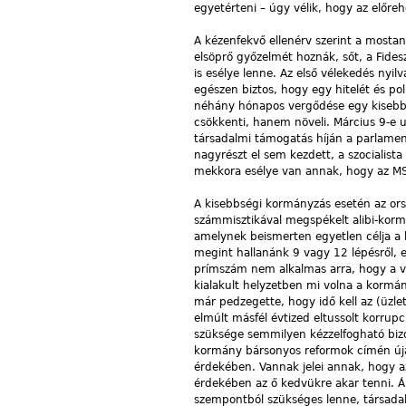
egyetérteni – úgy vélik, hogy az előreh
A kézenfekvő ellenérv szerint a mostan
elsöprő győzelmét hoznák, sőt, a Fide
is esélye lenne. Az első vélekedés nyil
egészen biztos, hogy egy hitelét és pol
néhány hónapos vergődése egy kisebb
csökkenti, hanem növeli. Március 9-e ut
társadalmi támogatás híján a parlamen
nagyrészt el sem kezdett, a szocialista
mekkora esélye van annak, hogy az MS
A kisebbségi kormányzás esetén az ors
számmisztikával megspékelt alibi-korm
amelynek beismerten egyetlen célja a k
megint hallanánk 9 vagy 12 lépésről,
prímszám nem alkalmas arra, hogy a v
kialakult helyzetben mi volna a kormá
már pedzegette, hogy idő kell az (üzle
elmúlt másfél évtized eltussolt korrup
szüksége semmilyen kézzelfogható bizo
kormány bársonyos reformok címén újab
érdekében. Vannak jelei annak, hogy 
érdekében az ő kedvükre akar tenni. Áp
szempontból szükséges lenne, társadal