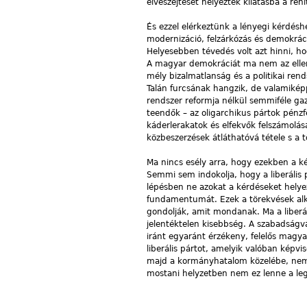
elveszejtését helyezték kilátásba a ren
És ezzel elérkeztünk a lényegi kérdéshe
modernizáció, felzárkózás és demokráci
Helyesebben tévedés volt azt hinni, ho
A magyar demokráciát ma nem az ellenz
mély bizalmatlanság és a politikai rend
Talán furcsának hangzik, de valamiképp
rendszer reformja nélkül semmiféle ga
teendők – az oligarchikus pártok pénzfe
káderlerakatok és elfekvők felszámolása
közbeszerzések átláthatóvá tétele s a 
Ma nincs esély arra, hogy ezekben a k
Semmi sem indokolja, hogy a liberális pá
lépésben ne azokat a kérdéseket helyez
fundamentumát. Ezek a törekvések alka
gondolják, amit mondanak. Ma a liberá
jelentéktelen kisebbség. A szabadságv
iránt egyaránt érzékeny, felelős mag
liberális pártot, amelyik valóban képvi
majd a kormányhatalom közelébe, nem t
mostani helyzetben nem ez lenne a leg