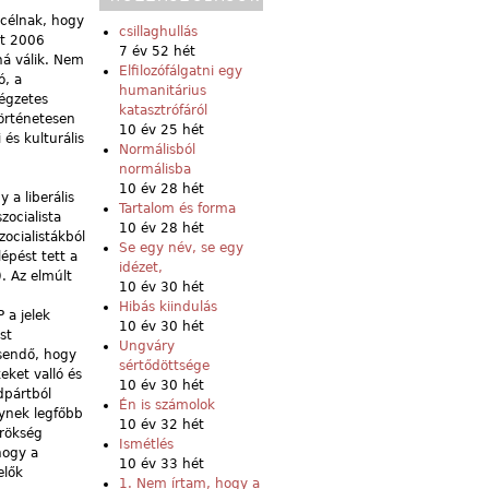
 célnak, hogy
csillaghullás
nt 2006
7 év 52 hét
ná válik. Nem
Elfilozófálgatni egy
ó, a
humanitárius
égzetes
katasztrófáról
történetesen
10 év 25 hét
 és kulturális
Normálisból
normálisba
10 év 28 hét
 a liberális
Tartalom és forma
zocialista
10 év 28 hét
zocialistákból
Se egy név, se egy
épést tett a
idézet,
. Az elmúlt
10 év 30 hét
Hibás kiindulás
 a jelek
10 év 30 hét
st
Ungváry
esendő, hogy
sértődöttsége
keket valló és
10 év 30 hét
dpártból
Én is számolok
lynek legfőbb
10 év 32 hét
örökség
Ismétlés
hogy a
10 év 33 hét
elők
1. Nem írtam, hogy a