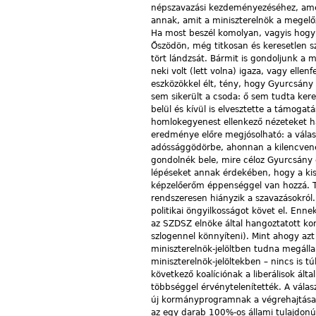
népszavazási kezdeményezéséhez, amel
annak, amit a miniszterelnök a megelőz
Ha most beszél komolyan, vagyis hogy 
Őszödön, még titkosan és keresetlen s
tört lándzsát. Bármit is gondoljunk a m
neki volt (lett volna) igaza, vagy ellen
eszközökkel élt, tény, hogy Gyurcsány 
sem sikerült a csoda: ő sem tudta keres
belül és kívül is elvesztette a támoga
homlokegyenest ellenkező nézeteket ha
eredménye előre megjósolható: a válas
adóssággödörbe, ahonnan a kilencvene
gondolnék bele, mire céloz Gyurcsány 
lépé­seket annak érdekében, hogy a ki
képzelőerőm éppenséggel van hozzá. Te
rendszeresen hiányzik a szavazásokról. 
politikai öngyilkosságot követ el. Enn
az SZDSZ elnöke által hangoztatott kon
szlogennel könnyíteni). Mint ahogy azt
miniszterelnök-jelöltben tudna megál
miniszterelnök-jelöltekben – nincs is t
következő koalíciónak a liberálisok ál
többséggel érvénytelenítették. A válas
új kormányprogramnak a végrehajtása. 
az egy darab 100%-os állami tulajdonú 