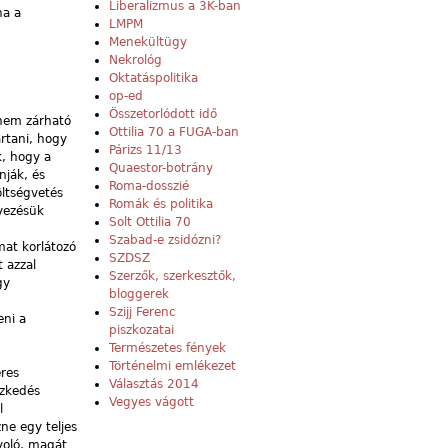
Liberalizmus a 3K-ban
ha a
LMPM
Menekültügy
Nekrológ
Oktatáspolitika
op-ed
Összetorlódott idő
nem zárható
Ottilia 70 a FUGA-ban
rtani, hogy
Párizs 11/13
k, hogy a
Quaestor-botrány
nják, és
Roma-dosszié
öltségvetés
Romák és politika
nyezésük
Solt Ottilia 70
Szabad-e zsidózni?
mat korlátozó
SZDSZ
 azzal
Szerzők, szerkesztők,
gy
bloggerek
Szijj Ferenc
eni a
piszkozatai
Természetes fények
Történelmi emlékezet
eres
Választás 2014
ezkedés
Vegyes vágott
l
ne egy teljes
yoló, magát