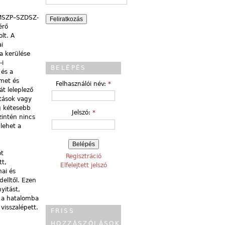
z MSZP–SZDSZ-
érő
lt. A
ai
a kerülése
-i
BELÉPÉS
 és a
lmet és
Felhasználói név:
*
t leleplező
atások vagy
ég kétesebb
Jelszó:
*
zintén nincs
lehet a
ot
Regisztráció
tt,
Elfelejtett jelszó
mai és
elltől. Ezen
yitást,
t a hatalomba
visszalépett.
FRISS
HOZZÁSZÓLÁSOK