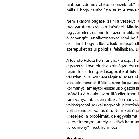
újabban „demokratikus ellenzéknek” t
nélkül, hogy csúfot űz a saját jelszavaib
Nem akarom bagatellizálni a veszélyt. 
magyar demokrácia minőségét. Mindezt 
fegyvertelen, és minden azon múlik, m
álláspontját. Az alkotmányos rend bej
azt hinni, hogy a liberálisok megspóro
szerepüket az új politikai felállásban. 
A leendő Fidesz-kormánynak a saját ha
egyszerre követelték a költségvetési egy
fején, felelőtlen gazdaságpolitikát fol
váratlan 2006-os vereségét a Fidesz r
veszedelmesnek ítélte a szemforgatás
kormányt, amelytől ésszerűbb gazdaság
próbálta áthidalni az ordító ellentmo
tanítványának bizonyultak. Kormányra
valóságosnál sokkal nagyobb jelentős
volt a rendszerváltás óta. Nem kétség
„kezeljék” a problémát, de egyvalamit
az eredményre, amely az előző kormány
„eredmény” most nem lesz.
Bizalom