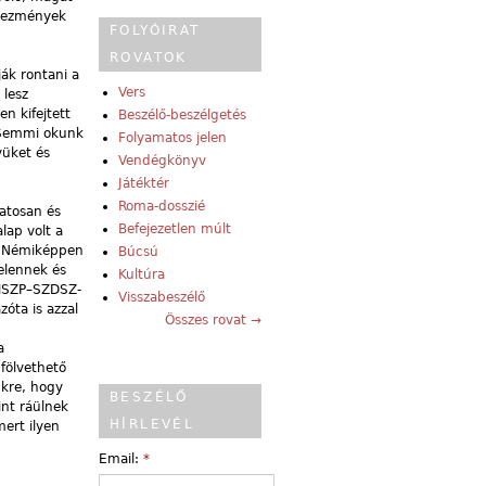
tkezmények
FOLYÓIRAT
ROVATOK
ák rontani a
Vers
 lesz
n kifejtett
Beszélő-beszélgetés
. Semmi okunk
Folyamatos jelen
yüket és
Vendégkönyv
Játéktér
Roma-dosszié
atosan és
Befejezetlen múlt
alap volt a
n. Némiképpen
Búcsú
elennek és
Kultúra
 MSZP–SZDSZ-
Visszabeszélő
óta is azzal
Összes rovat →
a
fölvethető
ükre, hogy
BESZÉLŐ
nt ráülnek
HÍRLEVÉL
ert ilyen
Email:
*