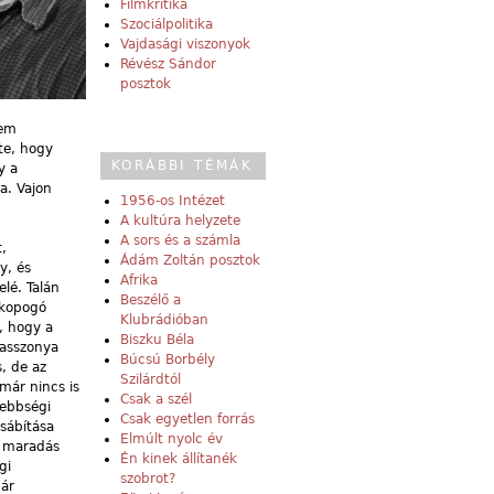
Filmkritika
Szociálpolitika
Vajdasági viszonyok
Révész Sándor
posztok
nem
tte, hogy
KORÁBBI TÉMÁK
y a
a. Vajon
1956-os Intézet
A kultúra helyzete
A sors és a számla
,
Ádám Zoltán posztok
y, és
Afrika
lé. Talán
Beszélő a
 kopogó
Klubrádióban
, hogy a
Biszku Béla
­asszonya
Búcsú Borbély
, de az
Szilárdtól
már nincs is
Csak a szél
sebbségi
Csak egyetlen forrás
sábítása
Elmúlt nyolc év
n maradás
Én kinek állítanék
gi
szobrot?
pár