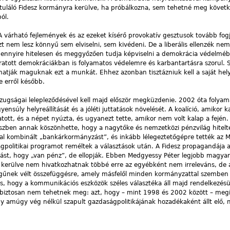
ituláló Fidesz kormányra kerülve, ha próbálkozna, sem tehetné meg köve
ól.
A várható fejlemények és az ezeket kísérő provokatív gesztusok tovább fogj
nem lesz könnyű sem elviselni, sem kivédeni. De a liberális ellenzék nem
ennyire hitelesen és meggyőzően tudja képviselni a demokrácia védelmébe
áratott demokráciákban is folyamatos védelemre és karbantartásra szorul
lhatják maguknak ezt a munkát. Ehhez azonban tisztázniuk kell a saját hel
De erről később.
zugságai lelepleződésével kell majd először megküzdenie. 2002 óta folyam
ensúly helyreállítását és a jóléti juttatások növelését. A koalíció, amikor k
ytatott, és a népet nyúzta, és ugyanezt tette, amikor nem volt kalap a fejé
észben annak köszönhette, hogy a nagytőke és nemzetközi pénzvilág hitelt
sal kombinált „bankárkormányzást”, és inkább lélegeztetőgépre tették az
politikai programot reméltek a választások után. A Fidesz propagandája az
ndást, hogy „van pénz”, de ellopják. Ebben Medgyessy Péter legjobb magyar
 kerülve nem hivatkozhatnak többé erre az egyébként nem irreleváns, de 
égűnek vélt összefüggésre, amely másfelől minden kormányzattal szemben 
es, hogy a kommunikációs eszközök széles választéka áll majd rendelkezés
 biztosan nem tehetnek meg: azt, hogy – mint 1998 és 2002 között – megi
 amúgy vég nélkül szapult gazdaságpolitikájának hozadékaként állt elő, m