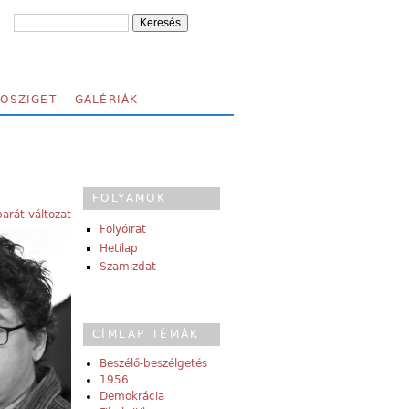
FOSZIGET
GALÉRIÁK
FOLYAMOK
arát változat
Folyóirat
Hetilap
Szamizdat
CÍMLAP TÉMÁK
Beszélő-beszélgetés
1956
Demokrácia