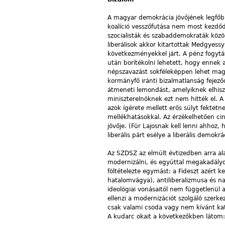
A magyar demokrácia jövőjének legfőbb
koalíció vesszőfutása nem most kezdő
szocialisták és szabaddemokraták közös 
liberálisok akkor kitartottak Medgyessy
következményekkel járt. A pénz fogytáv
után borítékolni lehetett, hogy ennek 
népszavazást sokféleképpen lehet mag
kormányfő iránti bizalmatlanság fejező
átmeneti lemondást, amelyiknek elhisz
miniszterelnöknek ezt nem hitték el. A 
azok ígérete mellett erős súlyt fektetn
mellékhatásokkal. Az érzékelhetően ci
jövője. (Für Lajosnak kell lenni ahhoz
liberális párt esélye a liberális demokrá
Az SZDSZ az elmúlt évtizedben arra ala
modernizálni, és egyúttal megakadályoz
föltételezte egymást: a Fideszt azért ke
hatalomvágya), antiliberalizmusa és n
ideológiai vonásaitól nem függetlenül a
ellenzi a modernizációt szolgáló szerk
csak valami csoda vagy nem kívánt kata
A kudarc okait a következőkben látom: