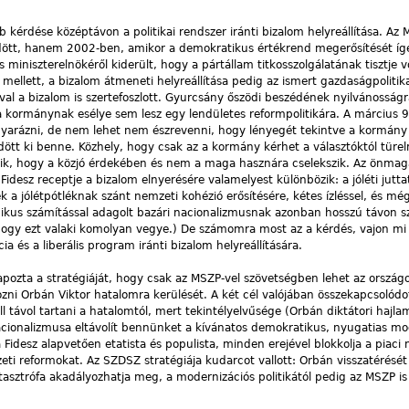
 kérdése középtávon a politikai rendszer iránti bizalom helyreállítása. A
dött, hanem 2002-ben, amikor a demokratikus értékrend megerősítését íg
miniszterelnökéről kiderült, hogy a pártállam titkosszolgálatának tisztje vo
 mellett, a bizalom átmeneti helyreállítása pedig az ismert gazdaságpolitik
al a bizalom is szertefoszlott. Gyurcsány őszödi beszédének nyilvánosságr
a kormánynak esélye sem lesz egy lendületes reformpolitikára. A március 9
yarázni, de nem lehet nem észrevenni, hogy lényegét tekintve a kormány
dött ki benne. Közhely, hogy csak az a kormány kérhet a választóktól türe
ik, hogy a közjó érdekében és nem a maga hasznára cselekszik. Az önmagá
Fidesz receptje a bizalom elnyerésére valamelyest különbözik: a jóléti jutt
ek a jólétpótléknak szánt nemzeti kohézió erősítésére, kétes ízléssel, és m
nikus számítással adagolt bazári nacionalizmusnak azonban hosszú távon s
, hogy ezt valaki komolyan vegye.) De számomra most az a kérdés, vajon mi 
cia és a liberális program iránti bizalom helyreállítására.
pozta a stratégiáját, hogy csak az MSZP-vel szövetségben lehet az ország
ni Orbán Viktor hatalomra kerülését. A két cél valójában összekapcsolódo
ll távol tartani a hatalomtól, mert tekintélyelvűsége (Orbán diktátori hajla
acionalizmusa eltávolít bennünket a kívánatos demokratikus, nyugatias mod
 Fidesz alapvetően etatista és populista, minden erejével blokkolja a piaci n
ezeti reformokat. Az SZDSZ stratégiája kudarcot vallott: Orbán visszatérésé
sztrófa akadályozhatja meg, a modernizációs politikától pedig az MSZP is 