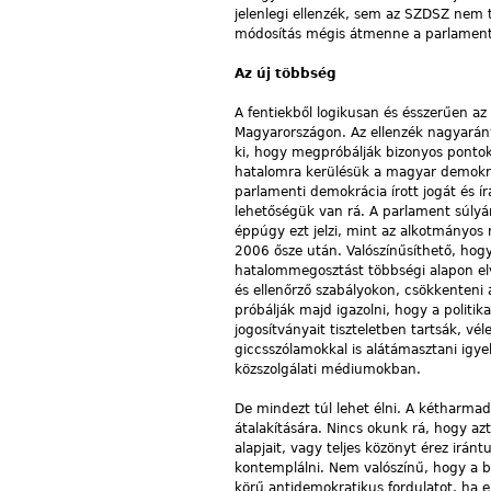
jelenlegi ellenzék, sem az SZDSZ nem 
módosítás mégis átmenne a parlamen
Az új többség
A fentiekből logikusan és ésszerűen a
Magyarországon. Az ellenzék nagyarán
ki, hogy megpróbálják bizonyos pontok
hatalomra kerülésük a magyar demokrá
parlamenti demokrácia írott jogát és ír
lehetőségük van rá. A parlament súlyá
éppúgy ezt jelzi, mint az alkotmányos
2006 ősze után. Valószínűsíthető, hogy 
hatalommegosztást többségi alapon elv
és ellenőrző szabályokon, csökkenteni 
próbálják majd igazolni, hogy a politi
jogosítványait tiszteletben tartsák, 
giccsszólamokkal is alátámasztani igy
közszolgálati médiumokban.
De mindezt túl lehet élni. A kétharma
átalakítására. Nincs okunk rá, hogy 
alapjait, vagy teljes közönyt érez irán
kontemplálni. Nem valószínű, hogy a bal
körű antidemokratikus fordulatot, ha e