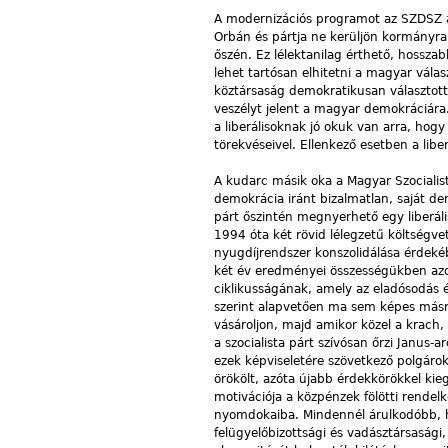
A modernizációs programot az SZDSZ a
Orbán és pártja ne kerüljön kormányra.
őszén. Ez lélektanilag érthető, hossza
lehet tartósan elhitetni a magyar vála
köztársaság demokratikusan választott
veszélyt jelent a magyar demokráciára.
a liberálisoknak jó okuk van arra, hogy
törekvéseivel. Ellenkező esetben a lib
A kudarc másik oka a Magyar Szocialist
demokrácia iránt bizalmatlan, saját de
párt őszintén megnyerhető egy liberális
1994 óta két rövid lélegzetű költségve
nyugdíjrendszer konszolidálása érdekéb
két év eredményei összességükben azo
ciklikusságának, amely az eladósodás é
szerint alapvetően ma sem képes másra
vásároljon, majd amikor közel a krach,
a szocialista párt szívósan őrzi Janus-a
ezek képviseletére szövetkező polgáro
örökölt, azóta újabb érdekkörökkel kie
motivációja a közpénzek fölötti rendelk
nyomdokaiba. Mindennél árulkodóbb, hogy
felügyelőbizottsági és vadásztársasági, 