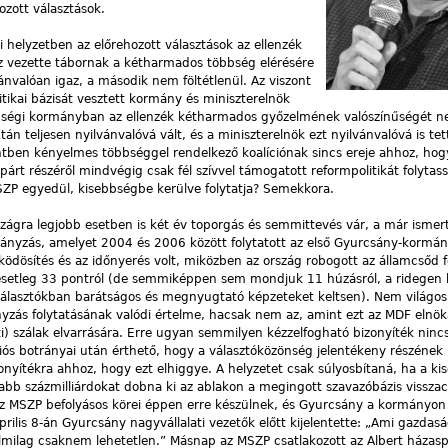
ozott választások.
i helyzetben az előrehozott választások az ellenzék
sz vezette tábornak a kétharmados többség elérésére
vánvalóan igaz, a második nem föltétlenül. Az viszont
itikai bázisát vesztett kormány és miniszterelnök
ségi kormányban az ellenzék kétharmados győzelmének valószínűségét 
án teljesen nyilvánvalóvá vált, és a miniszterelnök ezt nyilvánvalóvá is te
tben kényelmes többséggel rendelkező koalíciónak sincs ereje ahhoz, hog
 párt részéről mindvégig csak fél szívvel támogatott reformpolitikát folytass
ZP egyedül, kisebbségbe kerülve folytatja? Semekkora.
zágra legjobb esetben is két év toporgás és semmittevés vár, a már ismert
ányzás, amelyet 2004 és 2006 között folytatott az első Gyurcsány-kormán
ödösítés és az időnyerés volt, miközben az ország robogott az államcsőd fe
 esetleg 33 pontról (de semmiképpen sem mondjuk 11 húzásról, a ridegen
álasztókban barátságos és megnyugtató képzeteket keltsen). Nem világos
nyzás folytatásának valódi értelme, hacsak nem az, amint ezt az MDF elnök
ti) szálak elvarrására. Erre ugyan semmilyen kézzelfogható bizonyíték nincs
ciós botrányai után érthető, hogy a választóközönség jelentékeny részének 
nyítékra ahhoz, hogy ezt elhiggye. A helyzetet csak súlyosbítaná, ha a ki
b százmilliárdokat dobna ki az ablakon a megingott szavazóbázis visszac
az MSZP befolyásos körei éppen erre készülnek, és Gyurcsány a kormányo
rilis 8-án Gyurcsány nagyvállalati vezetők előtt kijelentette: „Ami gazdasá
milag csaknem lehetetlen.” Másnap az MSZP csatlakozott az Albert házas