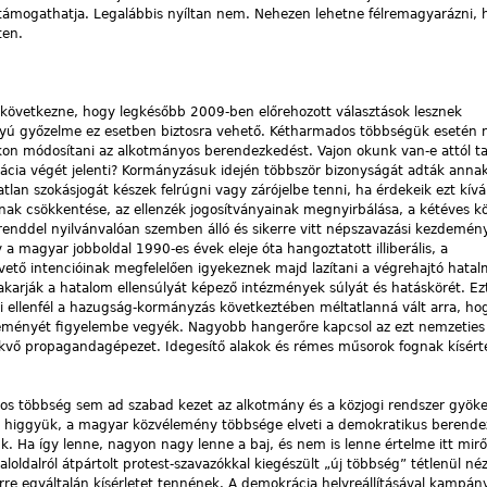
támogathatja. Legalábbis nyíltan nem. Nehezen lehetne félremagyarázni, 
ten.
z következne, hogy legkésőbb 2009-ben előrehozott választások lesznek
yú győzelme ez esetben biztosra vehető. Kétharmados többségük esetén 
on módosítani az alkotmányos berendezkedést. Vajon okunk van-e attól ta
cia végét jelenti? Kormányzásuk idején többször bizonyságát adták anna
atlan szokásjogát készek felrúgni vagy zárójelbe tenni, ha érdekeik ezt kívá
nak csökkentése, az ellenzék jogosítványainak megnyirbálása, a kétéves k
 renddel nyilvánvalóan szemben álló és sikerre vitt népszavazási kezdemé
a magyar jobboldal 1990-es évek eleje óta hangoztatott illiberális, a
ető intencióinak megfelelően igyekeznek majd lazítani a végrehajtó hatal
akarják a hatalom ellensúlyát képező intézmények súlyát és hatáskörét. Ezt
kai ellenfél a hazugság-kormányzás következtében méltatlanná vált arra, ho
véleményét figyelembe vegyék. Nagyobb hangerőre kapcsol az ezt nemzeties
ekvő propagandagépezet. Idegesítő alakok és rémes műsorok fognak kísért
dos többség sem ad szabad kezet az alkotmány és a közjogi rendszer gyök
azt higgyük, a magyar közvélemény többsége elveti a demokratikus berend
tuk. Ha így lenne, nagyon nagy lenne a baj, és nem is lenne értelme itt mirő
oldalról átpártolt protest-szavazókkal kiegészült „új többség” tétlenül néz
rre egyáltalán kísérletet tennének. A demokrácia helyreállításával kampán