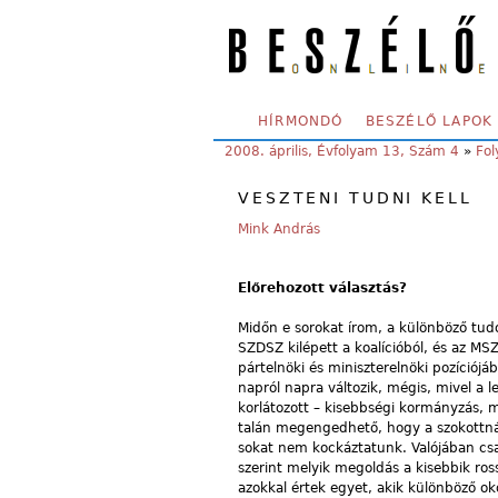
Skip to main content
SECONDARY MENU
HÍRMONDÓ
BESZÉLŐ LAPOK
YOU ARE HERE:
2008. április, Évfolyam 13, Szám 4
»
Fol
VESZTENI TUDNI KELL
Mink András
Előrehozott választás?
Midőn e sorokat írom, a különböző tu
SZDSZ kilépett a koalícióból, és az M
pártelnöki és miniszterelnöki pozíciójá
napról napra változik, mégis, mivel a
korlátozott – kisebbségi kormányzás, m
talán megengedhető, hogy a szokottnál
sokat nem kockáztatunk. Valójában cs
szerint melyik megoldás a kisebbik ros
azokkal értek egyet, akik különböző o