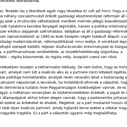
itenskedő liberálisoknak.
z. Tévedés (ez a liberálisok egyik nagy tévedése is) volt azt hinni, hogy a
a néhány szocializmusból örökölt gazdasági elosztórendszer reformján áll 
gy ezek a strukturális változtatások merőben mérnöki jellegű beavatkozást
ék hatalomra kerülése fenyegeti leginkább, hanem a politikai intézménye
szer erkölcsi alap­jainak szétrohadása. Valójában ez áll a gazdasági reformok
en reprodukálódott az 1980-as évek kö­ze­pén–végén kialakult állapot: a pol
zdasági modernizációnak, reformpolitikának nincs esélye. A vonatkozó leg
lhajtó szerepét betöltő, teljesen diszfunkcionális önkormányzati és köziga
, a pártfinanszírozás rendbetétele, az össze­férhetetlenség szigorítása, a
többi – régóta közismertek, és régóta mély, összpárti csend van róluk.
érdésekben összejön a kétharmados többség. De nem biztos, hogy ez mindi
rt, amelyet nem köt a koalíciós alku és a partnere iránti kötelező lojalitás,
ze politikája homlokterébe, amelyek révén renoválni lehet a köztársaság e
lmasint népszerűek is lennének, ha hirdetőikről elhinnék a választók, h
lis demokrácia tudatos hívei Ma­gyar­or­szá­gon kisebbségben vannak, de e
ágyó, a méltányos versenyben és közteherviselésben érdekelt, a jogaik és 
yar állampolgárok ahhoz bőven elegen vannak, hogy a parlamentbe juttass
seli ezeket az érdekeket és elveket. Meg­lehet, ez a párt mostantól hosszú i
alál olyan koalíciós partnert, amely hajlandó lenne ezeket a célokat mag
nagyobb tragédia. Ez a párt a választóit ugyanis még megtalálhatja.