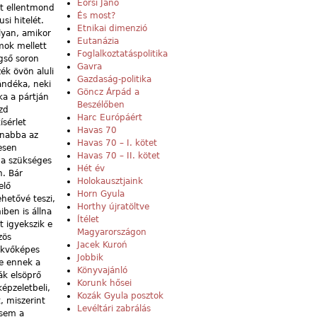
Eörsi Janó
t ellentmond
És most?
si hitelét.
Etnikai dimenzió
lyan, amikor
Eutanázia
mok mellett
Foglalkoztatáspolitika
égső soron
Gavra
zék övön aluli
Gazdaság-politika
ándéka, neki
Göncz Árpád a
ka a pártján
Beszélőben
zd
Harc Európáért
sérlet
Havas 70
anabba az
Havas 70 – I. kötet
esen
Havas 70 – II. kötet
 a szükséges
Hét év
n. Bár
Holokausztjaink
elő
Horn Gyula
ehetővé teszi,
Horthy újratöltve
ben is állna
Ítélet
t igyekszik e
Magyarországon
zös
Jacek Kuroń
ekvőképes
Jobbik
ne ennek a
Könyvajánló
ák elsöprő
Korunk hősei
épzeletbeli,
Kozák Gyula posztok
, miszerint
Levéltári zabrálás
 sem a