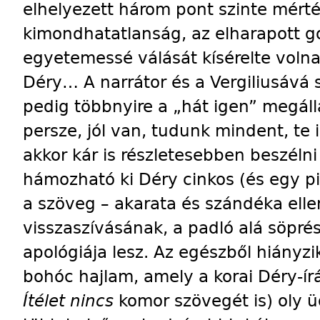
elhelyezett három pont szinte mérté
kimondhatatlanság, az elharapott 
egyetemessé válását kísérelte volna
Déry… A narrátor és a Vergiliusává 
pedig többnyire a „hát igen” megáll
persze, jól van, tudunk mindent, te 
akkor kár is részletesebben beszélni 
hámozható ki Déry cinkos (és egy pici
a szöveg – akarata és szándéka ell
visszaszívásának, a padló alá söp
apológiája lesz. Az egészből hiányzi
bohóc hajlam, amely a korai Déry-ír
Ítélet nincs
komor szövegét is) oly ü