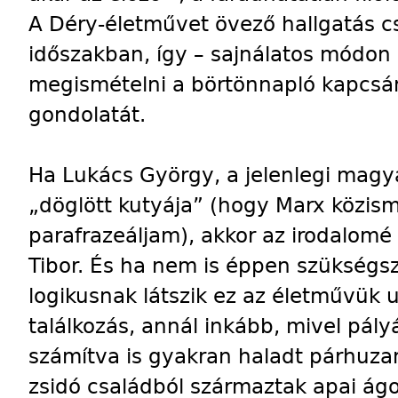
A Déry-életművet övező hallgatás cs
időszakban, így – sajnálatos módon
megismételni a börtönnapló kapcsán
gondolatát.
Ha Lukács György, a jelenlegi magya
„döglött kutyája” (hogy Marx közism
parafrazeáljam), akkor az irodalom
Tibor. És ha nem is éppen szükségs
logikusnak látszik ez az életművük u
találkozás, annál inkább, mivel pály
számítva is gyakran haladt párhuz
zsidó családból származtak apai ág