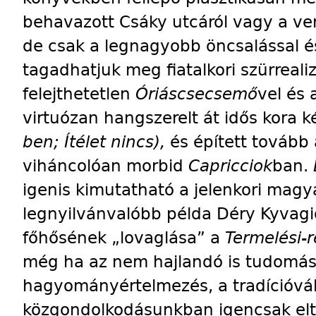
behavazott Csáky utcáról vagy a ver
de csak a legnagyobb öncsalással é
tagadhatjuk meg fiatalkori szürreal
felejthetetlen
Óriáscsecsemő
vel
és 
virtuózan hangszerelt át idős kor
ben; Ítélet nincs),
és épített tovább
viháncolóan morbid
Capricciok
ban.
igenis kimutatható a jelenkori magy
legnyilvánvalóbb példa Déry Kyvagi
főhősének „lovaglása” a
Termelési-
még ha az nem hajlandó is tudomást
hagyományértelmezés, a tradícióváll
közgondolkodásunkban igencsak elto