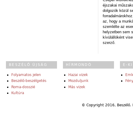
éjszakai műszakot
dolgozók közül s
forradalmárokhoz.
az, hogy a munk
szemlélte az es
helyzetben sem s
kívülállóként vise
szerző.
BESZÉLŐ ÚJSÁG
HÍRMONDÓ
E-K
Folyamatos jelen
Hazai vizek
Eml
Beszélő-beszélgetés
Mozduljunk
Fény
Roma-dosszié
Más vizek
Kultúra
© Copyright 2016, Beszélő. 