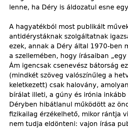
lenne, ha Déry is áldozatul esne eg
A hagyatékból most publikált művek
antidérystáknak szolgáltatnak igazs
ezek, annak a Déry által 1970-ben
a szellemében, hogy írásaiban „egy 
Ám igencsak csenevész bátorság ez,
(mindkét szöveg valószínűleg a het
keletkezett) csak halovány, amolyan
bírálat illeti, a gúny és irónia inkább
Déryben hibátlanul működött az önce
fizikailag érzékelhető, mikor rántja v
nem tudja eldönteni: vajon írása pu