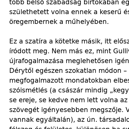
több belső szabadság birtokában e
születhetett volna ennek a keserű é
öregembernek a műhelyében.
Ez a szatíra a kötetke másik, itt elő
íródott meg. Nem más ez, mint Gulliv
újrafogalmazása meglehetősen igény
Dérytől egészen szokatlan módon – 
megfogalmazott mondatokban elbes
szóismétlés (a császár mindig „keg
se ereje, se kedve nem lett volna az
szövegét igényesebben megszője. V
vannak egyáltalán), az ún. társada