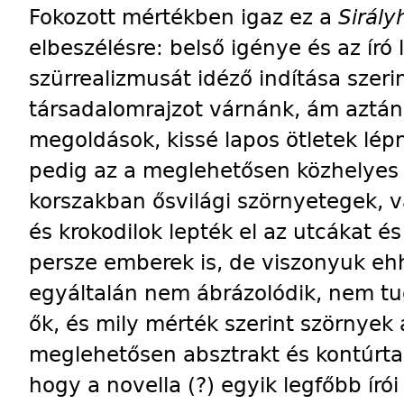
Fokozott mértékben igaz ez a
Sirál
elbeszélésre: belső igénye és az író
szürrealizmusát idéző indítása szeri
társadalomrajzot várnánk, ám aztán 
megoldások, kissé lapos ötletek lé
pedig az a meglehetősen közhelyes 
korszakban ősvilági szörnyetegek, 
és krokodilok lepték el az utcákat é
persze emberek is, de viszonyuk eh
egyáltalán nem ábrázolódik, nem t
ők, és mily mérték szerint szörnyek 
meglehetősen absztrakt és kontúrta
hogy a novella (?) egyik legfőbb í