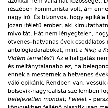
azokkal nem vállalhat közösséget. Dé
részében kommunista volt, ám enne
nagy író. És bizonyos, hogy epikája
józan ítéletű ember, aki kimutathat
mivoltát. Hát nem lényegtelen, hogy 
ötvenes–hatvanas évek csodálatos no
antológiadarabokat, mint a
Niki;
a
K
Vidám temetés?!
Az elhallgatás nem
és méltánytalanabb ez, ha belegon
ennek a mesternek a hetvenes évek 
váló epikánk. Rendben van, vessük e
bolsevik-nagyrealista szellemben f
befejezetlen mondat; Felelet –
persz
könyvekben fellépő plasztikusan megr