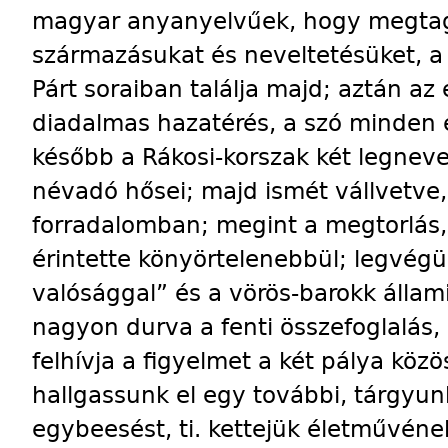
magyar anyanyelvűek, hogy megta
származásukat és neveltetésüket, 
Párt soraiban találja majd; aztán az
diadalmas hazatérés, a szó minden
később a Rákosi-korszak két legneve
névadó hősei; majd ismét vállvetve,
forradalomban; megint a megtorlás, 
érintette könyörtelenebbül; legvégü
valósággal” és a vörös-barokk állam
nagyon durva a fenti összefoglalás, d
felhívja a figyelmet a két pálya köz
hallgassunk el egy további, tárgyu
egybeesést, ti. kettejük életművén