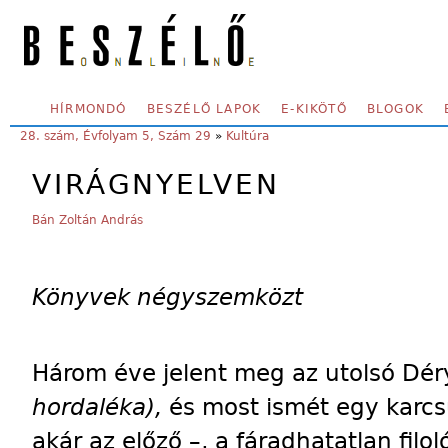
Skip to main content
SECONDARY MENU
HÍRMONDÓ
BESZÉLŐ LAPOK
E-KIKÖTŐ
BLOGOK
YOU ARE HERE:
28. szám, Évfolyam 5, Szám 29
»
Kultúra
VIRÁGNYELVEN
Bán Zoltán András
Könyvek négyszemközt
Három éve jelent meg az utolsó Dé
hordaléka),
és most ismét egy karcs
akár az előző –, a fáradhatatlan filo