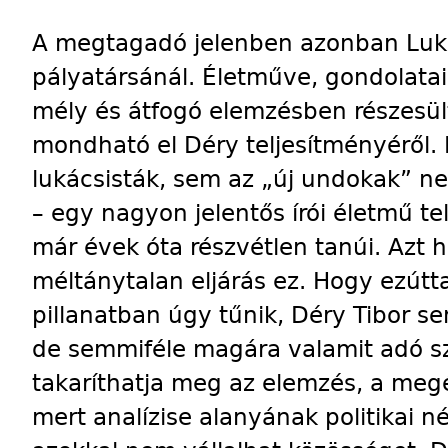
A megtagadó jelenben azonban Luká
pályatársánál. Életműve, gondolata
mély és átfogó elemzésben részesü
mondható el Déry teljesítményéről.
lukácsisták, sem az „új undokak” ne
– egy nagyon jelentős írói életmű t
már évek óta részvétlen tanúi. Az
méltánytalan eljárás ez. Hogy ezútta
pillanatban úgy tűnik, Déry Tibor s
de semmiféle magára valamit adó s
takaríthatja meg az elemzés, a megé
mert analízise alanyának politikai n