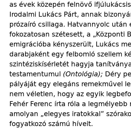
as évek közepén felnövő ifjúlukácsi
Irodalmi Lukács Párt, annak bizonyár
prózaíró csillaga. Hatvannyolc után 
fokozatosan szétesett, a „Központi 
emigrációba kényszerült, Lukács me
darabjaként egy felbomló szellem k
szintéziskísérletét hagyja tanítvá
testamentumul
(Ontológia);
Déry p
pályáját egy elegáns remekművel l
nem véletlen, hogy az egyik legbef
Fehér Ferenc írta róla a legmélyebb
amolyan „elegyes iratokkal” szórak
fogyatkozó számú híveit.