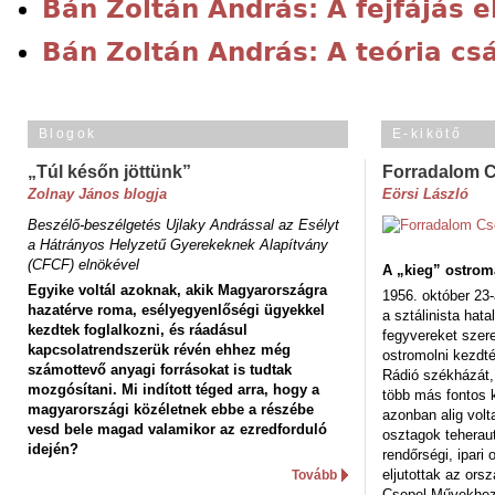
Bán Zoltán András: A fejfájás e
Bán Zoltán András: A teória cs
Blogok
E-kikötő
„Túl későn jöttünk”
Forradalom 
Zolnay János blogja
Eörsi László
Beszélő-beszélgetés Ujlaky Andrással az Esélyt
a Hátrányos Helyzetű Gyerekeknek Alapítvány
(CFCF) elnökével
A „kieg” ostrom
Egyike voltál azoknak, akik Magyarországra
1956. október 23-
hazatérve roma, esélyegyenlőségi ügyekkel
a sztálinista hat
kezdtek foglalkozni, és ráadásul
fegyvereket szere
kapcsolatrendszerük révén ehhez még
ostromolni kezdt
számottevő anyagi forrásokat is tudtak
Rádió székházát,
mozgósítani. Mi indított téged arra, hogy a
több más fontos 
magyarországi közéletnek ebbe a részébe
azonban alig volt
vesd bele magad valamikor az ezredforduló
osztagok teheraut
idején?
rendőrségi, ipar
eljutottak az ors
Tovább
Csepel Művekhez 