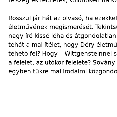
félszeg és felületes, különösen ha s
Rosszul jár hát az olvasó, ha ezekke
életművének megismerését. Tekints
nagy író kissé léha és átgondolatla
tehát a mai ítélet, hogy Déry élet
tehető fel? Hogy – Wittgensteinnel 
a felelet, az utókor felelete? Sovány
egyben tükre mai irodalmi közgond