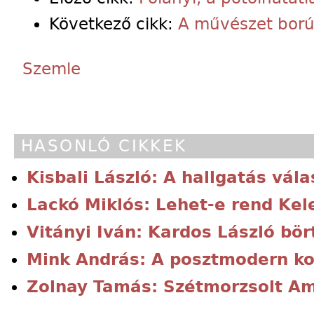
Következő cikk:
A művészet ború
Szemle
HASONLÓ CIKKEK
Kisbali László: A hallgatás vál
Lackó Miklós: Lehet-e rend Ke
Vitányi Iván: Kardos László bör
Mink András: A posztmodern ko
Zolnay Tamás: Szétmorzsolt A