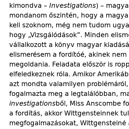
kimondva –
Investigations
) – magya
mondanom őszintén, hogy a magya
kell szoknom, még nem tudom ugyan
hogy „Vizsgálódások”. Minden elis
vállalkozott a könyv magyar kiadás
elismerésem a fordítóé, akinek nem 
megoldania. Feladata először is ropp
elfeledkeznek róla. Amikor Ameriká
azt mondta valamilyen problémáról,
fogalmazta meg a legtalálóbban, maj
investigations
ből, Miss Anscombe fo
a fordítás, akkor Wittgensteinnek tul
megfogalmazásokat, Wittgensteiné