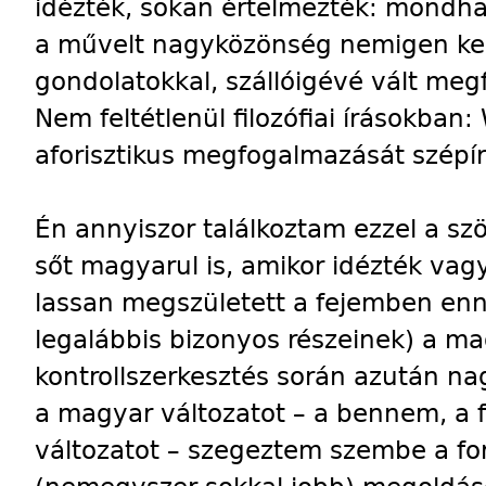
idézték, sokan értelmezték: mondha
a művelt nagyközönség nemigen ker
gondolatokkal, szállóigévé vált meg
Nem feltétlenül filozófiai írásokban
aforisztikus megfogalmazását szépír
Én annyiszor találkoztam ezzel a sz
sőt magyarul is, amikor idézték vag
lassan megszületett a fejemben en
legalábbis bizonyos részeinek) a ma
kontrollszerkesztés során azután na
a magyar változatot – a bennem, a
változatot – szegeztem szembe a ford