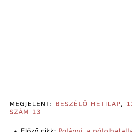
MEGJELENT:
BESZÉLŐ HETILAP
,
1
SZÁM 13
Előző cikk:
Polányi, a pótolhatatl