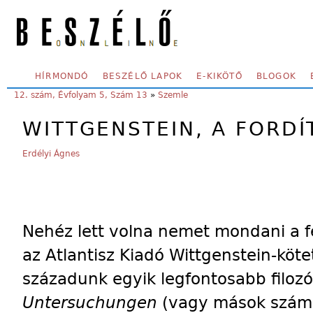
Skip to main content
SECONDARY MENU
HÍRMONDÓ
BESZÉLŐ LAPOK
E-KIKÖTŐ
BLOGOK
YOU ARE HERE:
12. szám, Évfolyam 5, Szám 13
»
Szemle
WITTGENSTEIN, A FORDÍ
Erdélyi Ágnes
Nehéz lett volna nemet mondani a 
az Atlantisz Kiadó Wittgenstein-köt
századunk egyik legfontosabb filozó
Untersuchungen
(vagy mások számá