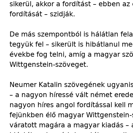
sikerül, akkor a fordítást – ebben a
fordítását – szidják.
De más szempontból is hálátlan felad
tegyük fel – sikerült is hibátlanul m
évekbe fog telni, amíg a magyar szö
Wittgenstein-szöveget.
Neumer Katalin szövegének ugyanis
– a nagyon híressé vált német erede
nagyon híres angol fordítással kel
fejünkben élő magyar Wittgenstein-s
váratott magára a magyar kiadás –