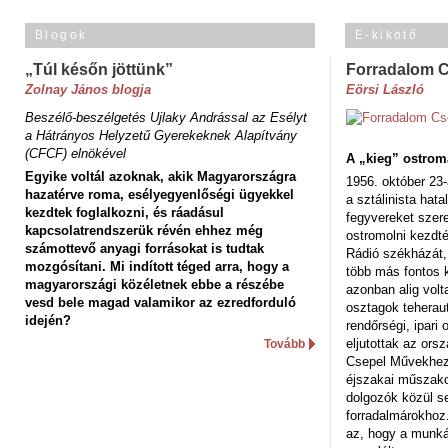
Blogok
E-kikötő
„Túl későn jöttünk”
Forradalom 
Zolnay János blogja
Eörsi László
Beszélő-beszélgetés Ujlaky Andrással az Esélyt
a Hátrányos Helyzetű Gyerekeknek Alapítvány
(CFCF) elnökével
A „kieg” ostrom
Egyike voltál azoknak, akik Magyarországra
1956. október 23-
hazatérve roma, esélyegyenlőségi ügyekkel
a sztálinista hat
kezdtek foglalkozni, és ráadásul
fegyvereket szere
kapcsolatrendszerük révén ehhez még
ostromolni kezdt
számottevő anyagi forrásokat is tudtak
Rádió székházát,
mozgósítani. Mi indított téged arra, hogy a
több más fontos 
magyarországi közéletnek ebbe a részébe
azonban alig volt
vesd bele magad valamikor az ezredforduló
osztagok teheraut
idején?
rendőrségi, ipar
eljutottak az ors
Tovább
Csepel Művekhez 
éjszakai műszakot
dolgozók közül s
forradalmárokhoz.
az, hogy a munk