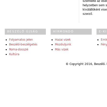
szemlélte az es
helyzetben sem s
kívülállóként vise
szerző.
BESZÉLŐ ÚJSÁG
HÍRMONDÓ
E-K
Folyamatos jelen
Hazai vizek
Eml
Beszélő-beszélgetés
Mozduljunk
Fény
Roma-dosszié
Más vizek
Kultúra
© Copyright 2016, Beszélő. 