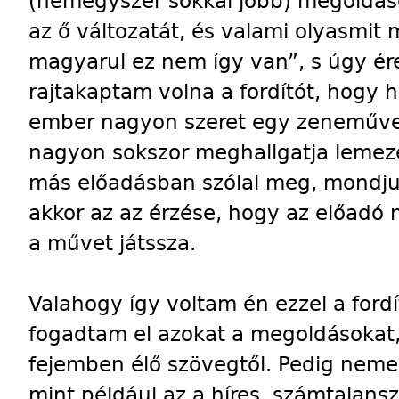
(nemegyszer sokkal jobb) megoldás
az ő változatát, és valami olyasmi
magyarul ez nem így van”, s úgy 
rajtakaptam volna a fordítót, hogy h
ember nagyon szeret egy zeneműve
nagyon sokszor meghallgatja lemez
más előadásban szólal meg, mondju
akkor az az érzése, hogy az előadó n
a művet játssza.
Valahogy így voltam én ezzel a for
fogadtam el azokat a megoldásokat
fejemben élő szövegtől. Pedig nemeg
mint például az a híres, számtalansz