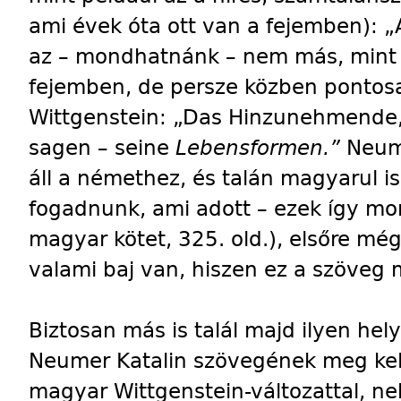
ami évek óta ott van a fejemben): „A
az – mondhatnánk – nem más, mint
fejemben, de persze közben ponto
Wittgenstein: „Das Hinzunehmende
sagen – seine
Lebensformen.”
Neume
áll a némethez, és talán magyarul is
fogadnunk, ami adott – ezek így 
magyar kötet, 325. old.), elsőre még
valami baj van, hiszen ez a szöveg
Biztosan más is talál majd ilyen hel
Neumer Katalin szövegének meg kell
magyar Wittgenstein-változattal, n