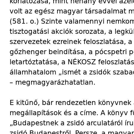
korlátozása, mint néhány évvel azel
volt az egész magyar társadalmat m
(581. o.) Szinte valamennyi nemkom
tisztogatási akciók sorozata, a legk
szervezetek ezreinek feloszlatása, a „
gőzhenger beindítása, a pócspetri 
letartóztatása, a NÉKOSZ feloszlatás
államhatalom „ismét a zsidók szabad
– megmagyarázhatatlan.
E kitűnő, bár rendezetlen könyvnek 
megállapítások és a címe. A könyv 
„Budapestnek a zsidó arculatáról ír
zsidó Budapestről. Persze, a magyar