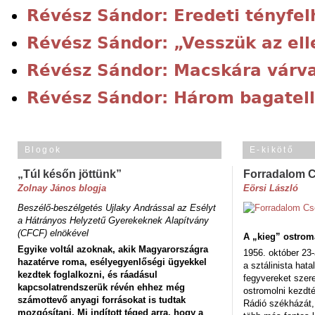
Révész Sándor: Eredeti tényfe
Révész Sándor: „Vesszük az el
Révész Sándor: Macskára várv
Révész Sándor: Három bagatell
Blogok
E-kikötő
„Túl későn jöttünk”
Forradalom 
Zolnay János blogja
Eörsi László
Beszélő-beszélgetés Ujlaky Andrással az Esélyt
a Hátrányos Helyzetű Gyerekeknek Alapítvány
(CFCF) elnökével
A „kieg” ostrom
Egyike voltál azoknak, akik Magyarországra
1956. október 23-
hazatérve roma, esélyegyenlőségi ügyekkel
a sztálinista hat
kezdtek foglalkozni, és ráadásul
fegyvereket szere
kapcsolatrendszerük révén ehhez még
ostromolni kezdt
számottevő anyagi forrásokat is tudtak
Rádió székházát,
mozgósítani. Mi indított téged arra, hogy a