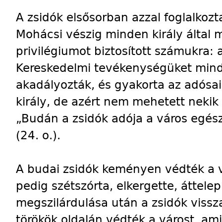
A zsidók elsősorban azzal foglalkozt
Mohácsi vészig minden király által 
privilégiumot biztosított számukra: 
Kereskedelmi tevékenységüket mind
akadályozták, és gyakorta az adósaik 
király, de azért nem mehetett nekik
„Budán a zsidók adója a város egész 
(24. o.).
A budai zsidók keményen védték a vá
pedig szétszórta, elkergette, áttelep
megszilárdulása után a zsidók vissz
törökök oldalán védték a várost, ami