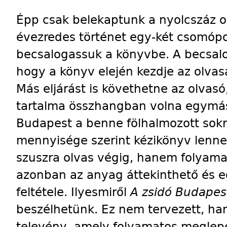
Épp csak belekaptunk a nyolcszáz 
évezredes történet egy-két csomópo
becsalogassuk a könyvbe. A becsalog
hogy a könyv elején kezdje az olvasá
Más eljárást is követhetne az olvasó
tartalma összhangban volna egymáss
Budapest a benne fölhalmozott sokr
mennyisége szerint kézikönyv lenn
szuszra olvas végig, hanem folyam
azonban az anyag áttekinthető és e
feltétele. Ilyesmiről
A zsidó Budapes
beszélhetünk. Ez nem tervezett, ha
televény, amely folyamatos meglepe