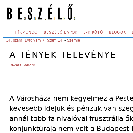
Skip to main content
SECONDARY MENU
HÍRMONDÓ
BESZÉLŐ LAPOK
E-KIKÖTŐ
BLOGOK
YOU ARE HERE:
14. szám, Évfolyam 7, Szám 14
»
Szemle
A TÉNYEK TELEVÉNYE
Révész Sándor
A Városháza nem kegyelmez a Pestet
kevesebb idejük és pénzük van szeg
annál több falnivalóval frusztrálja 
konjunktúrája nem volt a Budapest-