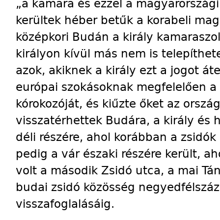
„a kamara és ezzel a magyarországi 
kerültek héber betűk a korabeli ma
középkori Budán a király kamaraszolg
királyon kívül más nem is telepíthete
azok, akiknek a király ezt a jogot á
európai szokásoknak megfelelően a z
kórokozóját, és kiűzte őket az ország
visszatérhettek Budára, a király és h
déli részére, ahol korábban a zsidók
pedig a vár északi részére került, aho
volt a második Zsidó utca, a mai Tánc
budai zsidó közösség negyedfélszáz
visszafoglalásáig.