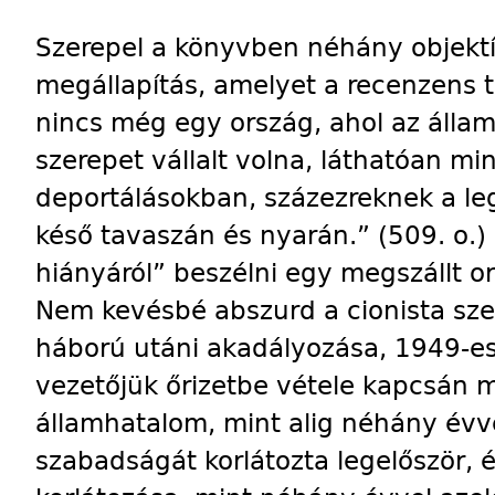
Szerepel a könyvben néhány objekt
megállapítás, amelyet a recenzens 
nincs még egy ország, ahol az állam
szerepet vállalt volna, láthatóan mi
deportálásokban, százezreknek a leg
késő tavaszán és nyarán.” (509. o.)
hiányáról” beszélni egy megszállt or
Nem kevésbé abszurd a cionista s
háború utáni akadályozása, 1949-es
vezetőjük őrizetbe vétele kapcsán m
államhatalom, mint alig néhány évve
szabadságát korlátozta legelőször, 