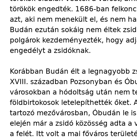
törökök engedték. 1686-ban felkonco
azt, aki nem menekült el, és nem ha
Budán ezután sokáig nem éltek zsi
polgárok kezdeményezték, hogy adj
engedélyt a zsidóknak.
Korábban Budán élt a legnagyobb z
XVIII. században Pozsonyban és Óbu
városokban a hódoltság után nem te
földbirtokosok letelepíthették őket
tartozó mezővárosban, Óbudán le is 
elején már a zsidó közösség adta a
a felét. Itt volt a mai főváros terül