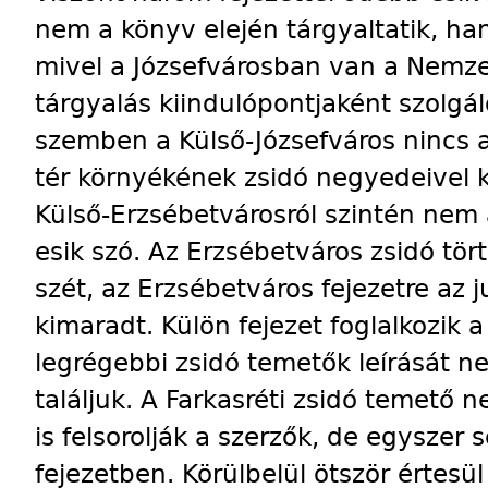
nem a könyv elején tárgyaltatik, ha
mivel a Józsefvárosban van a Nemz
tárgyalás kiindulópontjaként szolgáló
szemben a Külső-Józsefváros nincs a
tér környékének zsidó negyedeivel kü
Külső-Erzsébetvárosról szintén nem
esik szó. Az Erzsébetváros zsidó tör
szét, az Erzsébetváros fejezetre az 
kimaradt. Külön fejezet foglalkozik 
legrégebbi zsidó temetők leírását 
találjuk. A Farkasréti zsidó temető n
is felsorolják a szerzők, de egyszer
fejezetben. Körülbelül ötször értesü