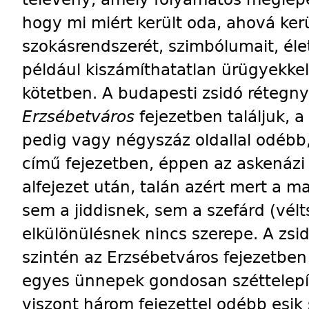
hogy mi miért került oda, ahová kerü
szokásrendszerét, szimbólumait, éle
például kiszámíthatatlan ürügyekkel
kötetben. A budapesti zsidó rétegny
Erzsébetváros
fejezetben találjuk, a 
pedig vagy négyszáz oldallal odébb
című fejezetben, éppen az askenázi 
alfejezet után, talán azért mert a m
sem a jiddisnek, sem a szefárd (vél
elkülönülésnek nincs szerepe. A zsi
szintén az Erzsébetváros fejezetben 
egyes ünnepek gondosan széttelepít
viszont három fejezettel odébb esik 