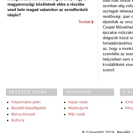
több más fontos 
magyarországi közéletnek ebbe a részébe
azonban alig volt
vesd bele magad valamikor az ezredforduló
osztagok teheraut
idején?
rendőrségi, ipar
eljutottak az ors
Tovább
Csepel Művekhez 
éjszakai műszakot
dolgozók közül s
forradalmárokhoz.
az, hogy a munk
szemlélte az es
helyzetben sem s
kívülállóként vise
szerző.
BESZÉLŐ ÚJSÁG
HÍRMONDÓ
E-K
Folyamatos jelen
Hazai vizek
Eml
Beszélő-beszélgetés
Mozduljunk
Fény
Roma-dosszié
Más vizek
Kultúra
© Copyright 2016, Beszélő. 