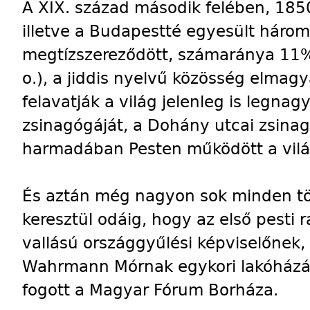
A XIX. század második felében, 185
illetve a Budapestté egyesült három
megtízszereződött, számaránya 11%
o.), a jiddis nyelvű közösség elmag
felavatják a világ jelenleg is legn
zsinagógáját, a Dohány utcai zsinag
harmadában Pesten működött a vil
És aztán még nagyon sok minden tö
keresztül odáig, hogy az első pesti 
vallású országgyűlési képviselőnek,
Wahrmann Mórnak egykori lakóházá
fogott a Magyar Fórum Borháza.