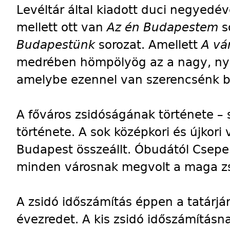
Levéltár által kiadott duci negyedé
mellett ott van
Az én Budapestem
s
Budapestünk
sorozat. Amellett
A vá
medrében hömpölyög az a nagy, nyo
amelybe ezennel van szerencsénk be
A főváros zsidóságának története –
története. A sok középkori és újkori
Budapest összeállt. Óbudától Csepel
minden városnak megvolt a maga z
A zsidó időszámítás éppen a tatárjár
évezredet. A kis zsidó időszámításn