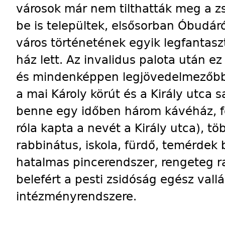
városok már nem tilthatták meg a z
be is települtek, elsősorban Óbudáró
város történetének egyik legfantasz
ház lett. Az invalidus palota után e
és mindenképpen legjövedelmezőbb 
a mai Károly körút és a Király utca s
benne egy időben három kávéház, fo
róla kapta a nevét a Király utca), t
rabbinátus, iskola, fürdő, temérdek 
hatalmas pincerendszer, rengeteg ra
belefért a pesti zsidóság egész vall
intézményrendszere.