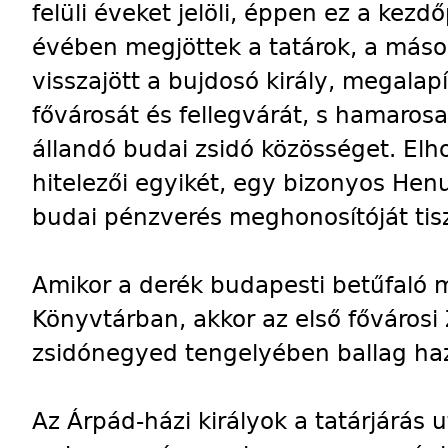
felüli éveket jelöli, éppen ez a kezd
évében megjöttek a tatárok, a más
visszajött a bujdosó király, megalap
fővárosát és fellegvárát, s hamarosa
állandó budai zsidó közösséget. Elh
hitelezői egyikét, egy bizonyos Hen
budai pénzverés meghonosítóját tisz
Amikor a derék budapesti betűfaló m
Könyvtárban, akkor az első fővárosi 
zsidónegyed tengelyében ballag haz
Az Árpád-házi királyok a tatárjárás u