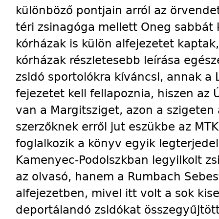
különböző pontjain arról az örvende
téri zsinagóga mellett Oneg sabbát 
kórházak is külön alfejezetet kaptak
kórházak részletesebb leírása egész
zsidó sportolókra kíváncsi, annak a 
fejezetet kell fellapoznia, hiszen az
van a Margitsziget, azon a szigeten 
szerzőknek erről jut eszükbe az MT
foglalkozik a könyv egyik legterjed
Kamenyec-Podolszkban legyilkolt zsi
az olvasó, hanem a Rumbach Sebest
alfejezetben, mivel itt volt a sok ki
deportálandó zsidókat összegyűjtöt