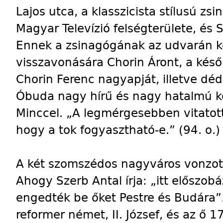
Lajos utca, a klasszicista stílusú z
Magyar Televízió felségterülete, és 
Ennek a zsinagógának az udvarán ké
visszavonására Chorin Áront, a későb
Chorin Ferenc nagyapját, illetve déd
Óbuda nagy hírű és nagy hatalmú ko
Minccel. „A legmérgesebben vitatott
hogy a tok fogyasztható-e.” (94. o.)
A két szomszédos nagyváros vonzotta
Ahogy Szerb Antal írja: „itt előszo
engedték be őket Pestre és Budára”. 
reformer német, II. József, és az ő 