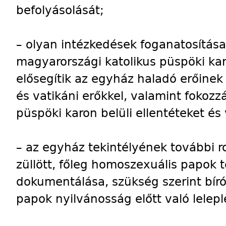
befolyásolását;
– olyan intézkedések foganatosítása
magyarországi katolikus püspöki kar
elősegítik az egyház haladó erőinek 
és vatikáni erőkkel, valamint fokozz
püspöki karon belüli ellentéteket és 
– az egyház tekintélyének további r
züllött, főleg homoszexuális papok
dokumentálása, szükség szerint bíró
papok nyilvánosság előtt való lelepl