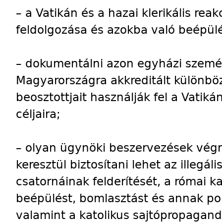
– a Vatikán és a hazai klerikális reak
feldolgozása és azokba való beépül
– dokumentálni azon egyházi személ
Magyarországra akkreditált különbö
beosztottjait használják fel a Vatiká
céljaira;
– olyan ügynöki beszervezések vég
keresztül biztosítani lehet az illegál
csatornáinak felderítését, a római k
beépülést, bomlasztást és annak poli
valamint a katolikus sajtópropaganda