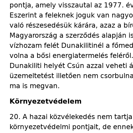
pontja, amely visszautal az 1977. év
Eszerint a feleknek joguk van nagyo
való részesedésük kárára, azaz a bí
Magyarország a szerződés alapján is 
vízhozam felét Dunakilitinél a főme
volna a bősi energiatermelés feléről.
Dunakiliti helyét Csún azzal veheti á
üzemeltetést illetően nem csorbuln
ma is megvan.
Környezetvédelem
20. A hazai közvélekedés nem tartja
környezetvédelmi pontjait, de ennek