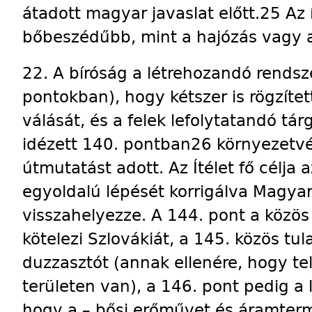
átadott magyar javaslat előtt.25 Az 
bőbeszédűbb, mint a hajózás vagy 
22. A bíróság a létrehozandó rendsz
pontokban), hogy kétszer is rögzíte
válását, és a felek lefolytatandó tár
idézett 140. pontban26 környezetv
útmutatást adott. Az Ítélet fő célja 
egyoldalú lépését korrigálva Magyar
visszahelyezze. A 144. pont a közös 
kötelezi Szlovákiát, a 145. közös tul
duzzasztót (annak ellenére, hogy te
területen van), a 146. pont pedig a
hogy a – bősi erőművet és áramterm