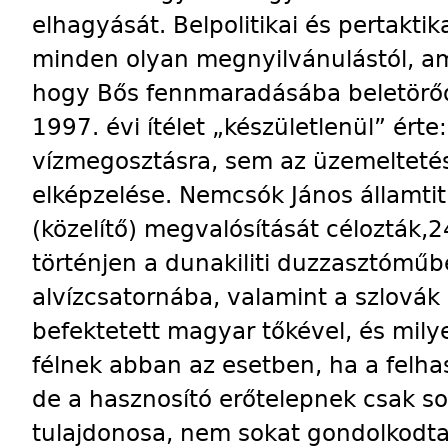
elhagyását. Belpolitikai és pertaktik
minden olyan megnyilvánulástól, ame
hogy Bős fennmaradásába beletörőd
1997. évi ítélet „készületlenül” ért
vízmegosztásra, sem az üzemelteté
elképzelése. Nemcsók János államtitk
(közelítő) megvalósítását célozták,2
történjen a dunakiliti duzzasztóműb
alvízcsatornába, valamint a szlová
befektetett magyar tőkével, és mily
félnek abban az esetben, ha a felhas
de a hasznosító erőtelepnek csak s
tulajdonosa, nem sokat gondolkodt