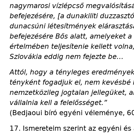
nagymarosi vízlépcső megvalósításá
befejezésére, [a dunakiliti duzzasz
dunacsúni létesítmények elárasztás
befejezésére Bős alatt, amelyeket a 
értelmében teljesítenie kellett vol
Szlovákia eddig nem fejezte be…
Attól, hogy a tényleges eredménye
tényként fogadjuk el, nem kevésbé k
nemzetközileg jogtalan jellegüket,
vállalnia kell a felelősséget.”
(Bedjaoui bíró egyéni véleménye, 60
17. Ismereteim szerint az egyéni é