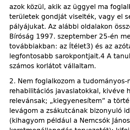
azok közül, akik az üggyel ma fogl
területek gondját viselték, vagy el
pályájukat. Az alábbi oldalakon öss
Bíróság 1997. szeptember 25-én meg
továbbiakban: az Ítélet3) és az azót
legfontosabb sarokpontjait.4 A tan
számos korlátot vállaltam.
2. Nem foglalkozom a tudományos-m
rehabilitációs javaslatokkal, kivéve 
relevánsak; „kiegyenesítem” a törté
levágom a zsákutcának bizonyuló i
(kihagyom például a Nemcsók Jáno