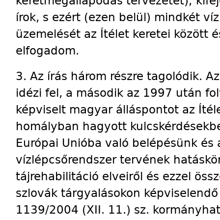
keretmegállapodás tervezetét); kif
írok, s ezért (ezen belül) mindkét ví
üzemelését az Ítélet keretei között és
elfogadom.
3. Az írás három részre tagolódik. Az
idézi fel, a második az 1997 után fo
képviselt magyar álláspontot az Ítél
homályban hagyott kulcskérdésekbe
Európai Unióba való belépésünk és
vízlépcsőrendszer tervének hatáskör
tájrehabilitáció elveiről és ezzel ö
szlovák tárgyalásokon képviselendő 
1139/2004 (XII. 11.) sz. kormányhat