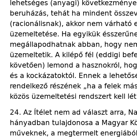
lehetséges (anyagi) következménye
beruházás, tehát ha mindent össze
(racionálisnak), akkor nem várható e
üzemeltetése. Ha egyikük ésszerűne
megállapodhatnak abban, hogy nem
üzemeltetik. A kilépő fél (eddigi be
követően) lemond a hasznokról, hog
és a kockázatoktól. Ennek a lehetősé
rendelkező részének „ha a felek m
közös üzemeltetési rendszert kell lé
24. Az Ítélet nem ad választ arra,
hányadban tulajdonosa a Magyar Kö
műveknek, a megtermelt energiából