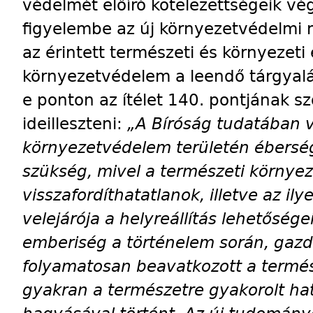
védelmét előíró kötelezettségeik vé
figyelembe az új környezetvédelmi
az érintett természeti és környezeti
környezetvédelem a leendő tárgyal
e ponton az ítélet 140. pontjának s
ideilleszteni:
„A Bíróság tudatában 
környezetvédelem területén ébersé
szükség, mivel a természeti környe
visszafordíthatatlanok, illetve az il
velejárója a helyreállítás lehetőség
emberiség a történelem során, gazd
folyamatosan beavatkozott a termés
gyakran a természetre gyakorolt ha