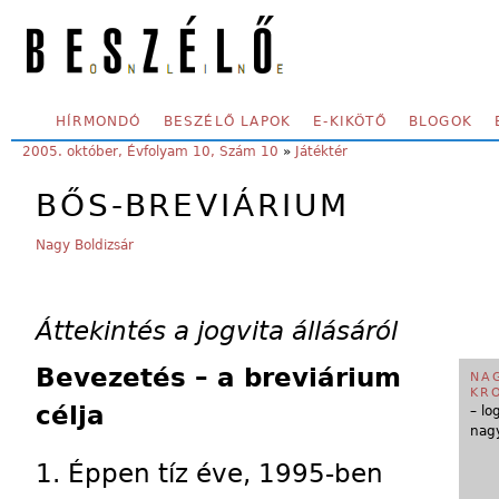
Skip to main content
SECONDARY MENU
HÍRMONDÓ
BESZÉLŐ LAPOK
E-KIKÖTŐ
BLOGOK
YOU ARE HERE:
2005. október, Évfolyam 10, Szám 10
»
Játéktér
BŐS-BREVIÁRIUM
Nagy Boldizsár
Áttekintés a jogvita állásáról
Bevezetés – a breviárium
NA
KR
célja
– lo
nagy
1. Éppen tíz éve, 1995-ben