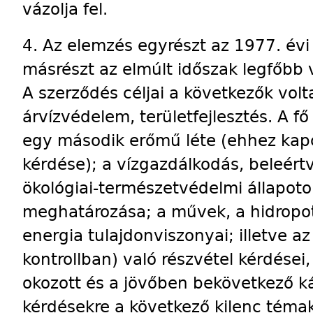
vázolja fel.
4. Az elemzés egyrészt az 1977. évi 
másrészt az elmúlt időszak legfőbb 
A szerződés céljai a következők volt
árvízvédelem, területfejlesztés. A f
egy második erőmű léte (ehhez ka
kérdése); a vízgazdálkodás, beleért
ökológiai-természetvédelmi állapot
meghatározása; a művek, a hidropot
energia tulajdonviszonyai; illetve a
kontrollban) való részvétel kérdése
okozott és a jövőben bekövetkező k
kérdésekre a következő kilenc téma