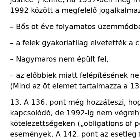
1992 között a megfelelő jogalkalmaz
– Bős öt éve folyamatos üzemmódb
– a felek gyakorlatilag elvetették 
– Nagymaros nem épült fel,
– az előbbiek miatt felépítésének n
(Mind az öt elemet tartalmazza a 13
13. A 136. pont még hozzáteszi, ho
kapcsolódó, de 1992-ig nem végrehajt
kötelezettségeken („obligations of 
események. A 142. pont az esetleg f