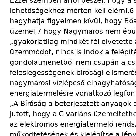
Ezzel szemben arról beszél, hogy a s
lehetőségekhez mérten kell elérni,
hagyhatja figyelmen kívül, hogy Bő
üzemel,7 hogy Nagymaros nem épült 
„gyakorlatilag mindkét fél elvetett
üzemmódot, nincs is indok a felépít
gondolatmenetből nem csupán a csú
feleslegességének bírósági elismer
nagymarosi vízlépcső elhagyhatóságá
energiatermelésre vonatkozó legfo
„A Bíróság a beterjesztett anyagok 
jutott, hogy a C variáns üzemelteth
az elektromos energiatermelő rend
működtetésének és kielégítse a lén