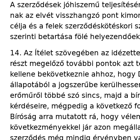
A szerződések jóhiszemű teljesítésé
nak az elvét visszhangzó pont kimo
célja és a felek szerződéskötéskori 
szerinti betartása fölé helyezendőek
14. Az Ítélet szövegében az idézett
részt megelőző további pontok azt t
kellene bekövetkeznie ahhoz, hogy
állapotából a jogszerűbe kerülhess
erőműről többé szó sincs, majd a bír
kérdéseire, mégpedig a következő fo
Bíróság arra mutatott rá, hogy véle
következményekkel jár azon megállap
szerződés még mindig érvényben va