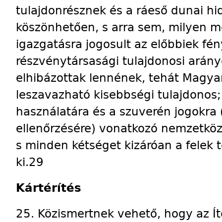
tulajdonrésznek és a ráeső dunai hi
köszönhetően, s arra sem, milyen m
igazgatásra jogosult az előbbiek fé
részvénytársasági tulajdonosi arány
elhibázottak lennének, tehát Magy
leszavazható kisebbségi tulajdonos; 
használatára és a szuverén jogokra 
ellenőrzésére) vonatkozó nemzetközi
s minden kétséget kizáróan a felek 
ki.29
Kártérítés
25. Közismertnek vehető, hogy az Íté