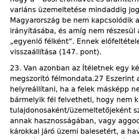
variáns üzemeltetése mindaddig jo
Magyarország be nem kapcsolódik 
irányításába, és amíg nem részesül
„egyenlő félként”. Ennek előfeltétel
visszaállítása (147. pont).
23. Van azonban az Ítéletnek egy ké
megszorító félmondata.27 Eszerint a
helyreállítani, ha a felek másképp
bármelyik fél felvetheti, hogy nem 
tulajdonosaként/üzemeltetőjeként sz
annak hasznosságában, vagy aggodal
károkkal járó üzemi balesetért, a hav