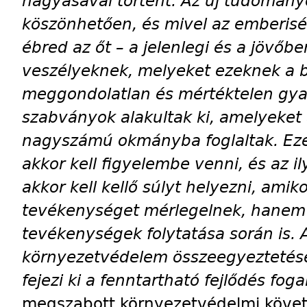
hagyásával történt. Az új tudomán
köszönhetően, és mivel az emberisé
ébred az őt – a jelenlegi és a jövőb
veszélyeknek, melyeket ezeknek a 
meggondolatlan és mértéktelen gyak
szabványok alakultak ki, amelyeket 
nagyszámú okmányba foglaltak. Ez
akkor kell figyelembe venni, és az 
akkor kell kellő súlyt helyezni, amik
tevékenységet mérlegelnek, hanem
tevékenységek folytatása során is. 
környezetvédelem összeegyeztetésé
fejezi ki a fenntartható fejlődés fog
megszabott környezetvédelmi követ