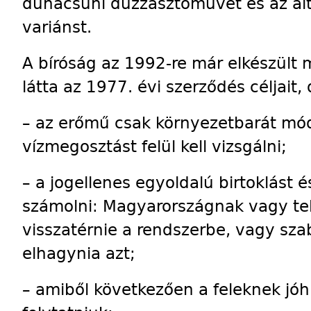
dunacsúni duzzasztóművet és az álta
variánst.
A bíróság az 1992-re már elkészült
látta az 1977. évi szerződés céljait,
– az erőmű csak környezetbarát mó
vízmegosztást felül kell vizsgálni;
– a jogellenes egyoldalú birtoklást é
számolni: Magyarországnak vagy telj
visszatérnie a rendszerbe, vagy sza
elhagynia azt;
– amiből következően a feleknek jóh