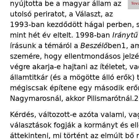
nyújtotta be a magyar állam az
Tov
utolsó periratot, a Választ, az
1993-ban kezdődött hágai perben, s 
mint hét év eltelt. 1998-ban
Iránytű
írásunk a témáról a
Beszélő
ben1, am
szemére, hogy ellentmondásos jelzé
végre akarja-e hajtani az ítéletet,
államtitkár (és a mögötte álló erők
mégiscsak építene egy második er
Nagymarosnál, akkor Pilismarótnál.2
Kérdés, változott-e azóta valami, va
választások fogják a kormányt és el
áttekinteni, mi történt az elmúlt bő