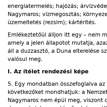
energiatermelés; hajózás; árvízvédel
Nagymaros; vízmegosztás; környeze
üzemeltetés (rezsim); kártérítés.
Emlékeztetőül álljon itt egy – nem 
amely a jelen állapotot mutatja, azaz
áll a duzzasztó, a Duna elterelése 
valósul meg.
I. Az ítélet rendezési képe
5. Egy mondatban összefoglalva az Í
következőket mondhatjuk: a Nemzetk
Nagymaros nem épül meg, viszont c