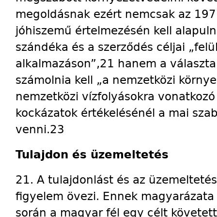
megoldásnak ezért nemcsak az 1977
jóhiszemű értelmezésén kell alapuln
szándéka és a szerződés céljai „felü
alkalmazáson”,21 hanem a választa
számolnia kell „a nemzetközi környe
nemzetközi vízfolyásokra vonatkozó 
kockázatok értékelésénél a mai sza
venni.23
Tulajdon és üzemeltetés
21. A tulajdonlást és az üzemelteté
figyelem övezi. Ennek magyarázata 
során a magyar fél egy célt követet