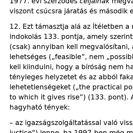
1977. évi szerződés
céljainak
megval
viszont csúcsra járatás és második e
12. Ezt támasztja alá az Ítéletben 
indokolás 133. pontja, amely szerint
(csak) annyiban kell megvalósítani,
lehetséges („feasible”, nem „possib
kell kiindulni, hogy a bíróság nem h
tényleges helyzetet és az abból fak
lehetetlenségeket („the practical pos
to which it gives rise”) (133. pont)
hagyható tények:
– az igazságszolgáltatással való vis
justice”) lenne, ha 1997-ben még mi