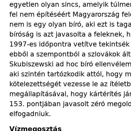
egyetlen olyan sincs, amelyik túl
fel nem építéséért Magyarország fel
nem is egy olyan bíró, aki ezt is tag
bíróság is azt javasolta a feleknek,
1997-es időpontra vetítve tekintsé
ebből a szempontból a szlovákok álta
Skubiszewski ad hoc bíró ellenvélem
aki szintén tartózkodik attól, hogy
kötelezettségét vezesse le az ítélet
megállapításával, hogy kártérítés jár
153. pontjában javasolt zéró megold
elfogadniuk.
Vízmegosztás