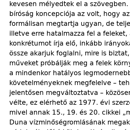
kevesen mélyedtek el a szövegben. A
bíróság koncepciója az volt, hogy a
formálisan megtartja ugyan, de telje
illetve erre hatalmazza fel a feleket
konkrétumot írja elő, inkább irányo
össze akarjuk foglalni, mire is biztat
műveket próbálják meg a felek körn
a mindenkor hatályos legmoderneb
követelményeknek megfelelve – tehát
jelentősen megváltoztatva – közöse
vélte, ez elérhető az 1977. évi szer
mivel annak 15., 19. és 20. cikkei „
Duna vízminőségromlásának megaka