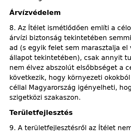
Árvízvédelem
8. Az Ítélet ismétlődően említi a célo
árvízi biztonság tekintetében semm
ad (s egyik felet sem marasztalja e
állapot tekintetében), csak annyit t
nem élvez abszolút elsőbbséget a cé
következik, hogy környezeti okokból
céllal Magyarország igényelheti, hog
szigetközi szakaszon.
Területfejlesztés
9. A területfejlesztésről az Ítélet n