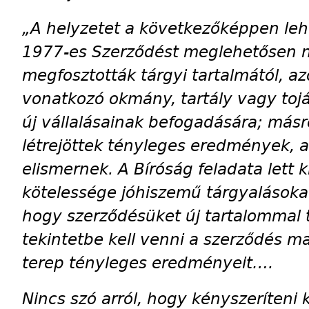
„A helyzetet a következőképpen leh
1977-es Szerződést meglehetősen 
megfosztották tárgyi tartalmától, a
vonatkozó okmány, tartály vagy tojá
új vállalásainak befogadására; más
létrejöttek tényleges eredmények, 
elismernek. A Bíróság feladata lett
kötelessége jóhiszemű tárgyalásokat 
hogy szerződésüket új tartalommal t
tekintetbe kell venni a szerződés m
terep tényleges eredményeit….
Nincs szó arról, hogy kényszeríteni