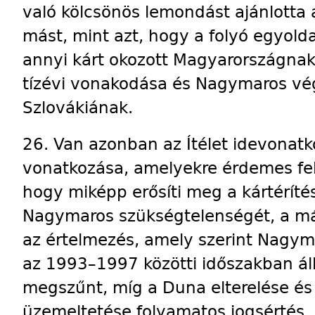
való kölcsönös lemondást ajánlotta 
mást, mint azt, hogy a folyó egyolda
annyi kárt okozott Magyarországnak,
tízévi vonakodása és Nagymaros vé
Szlovákiának.
26. Van azonban az Ítélet idevonatk
vonatkozása, amelyekre érdemes felh
hogy miképp erősíti meg a kártéríté
Nagymaros szükségtelenségét, a m
az értelmezés, amely szerint Nagym
az 1993–1997 közötti időszakban állt 
megszűnt, míg a Duna elterelése és 
üzemeltetése folyamatos jogsértés,