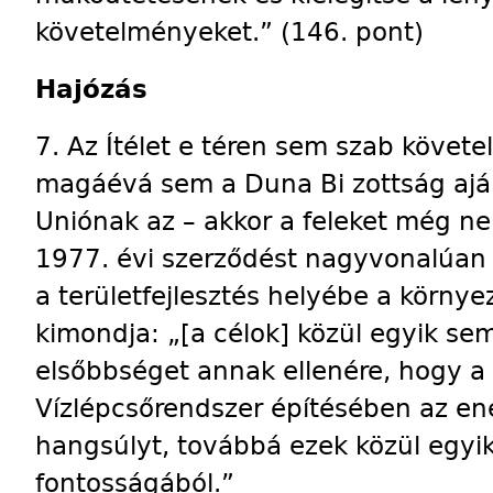
követelményeket.” (146. pont)
Hajózás
7. Az Ítélet e téren sem szab követ
magáévá sem a Duna Bi zottság aján
Uniónak az – akkor a feleket még ne
1977. évi szerződést nagyvonalúan
a területfejlesztés helyébe a körny
kimondja: „[a célok] közül egyik sem
elsőbbséget annak ellenére, hogy a
Vízlépcsőrendszer építésében az en
hangsúlyt, továbbá ezek közül egyik
fontosságából.”