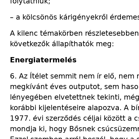
folytatniuk;
– a kölcsönös kárigényekről érdem
A kilenc témakörben részletesebben á
következők állapíthatók meg:
Energiatermelés
6. Az Ítélet semmit nem ír elő, nem 
megkívánt éves outputot, sem has
lényegében elvetettnek tekinti, még
korábbi kijelentéseire alapozva. A b
1977. évi szerződés céljai között a
mondja ki, hogy Bősnek csúcsüzem