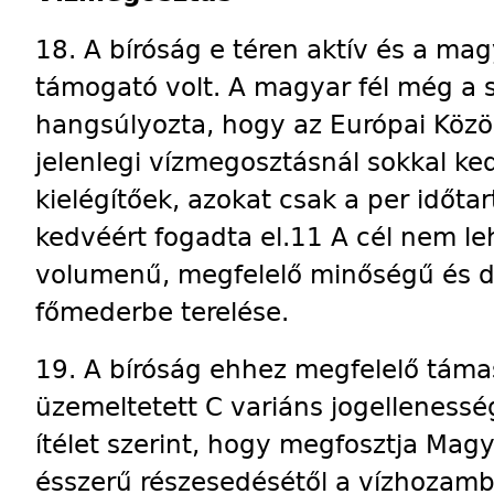
18. A bíróság e téren aktív és a ma
támogató volt. A magyar fél még a s
hangsúlyozta, hogy az Európai Közö
jelenlegi vízmegosztásnál sokkal ke
kielégítőek, azokat csak a per idő
kedvéért fogadta el.11 A cél nem l
volumenű, megfelelő minőségű és 
főmederbe terelése.
19. A bíróság ehhez megfelelő támas
üzemeltetett C variáns jogellenessé
ítélet szerint, hogy megfosztja Mag
ésszerű részesedésétől a vízhozamb