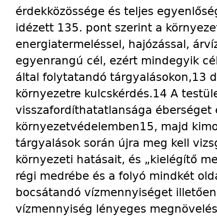
érdekközössége és teljes egyenlősé
idézett 135. pont szerint a környez
energiatermeléssel, hajózással, árví
egyenrangú cél, ezért mindegyik cél t
által folytatandó tárgyalásokon,13 
környezetre kulcskérdés.14 A testüle
visszafordíthatatlansága éberséget
környezetvédelemben15, majd kimon
tárgyalások során újra meg kell viz
környezeti hatásait, és „kielégítő m
régi medrébe és a folyó mindkét ol
bocsátandó vízmennyiséget illetően”
vízmennyiség lényeges megnövelését