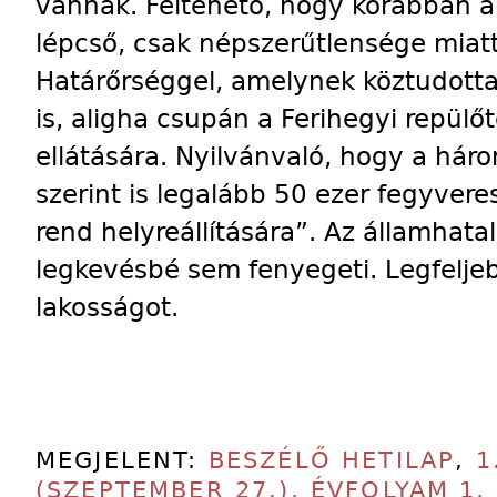
vannak. Feltehető, hogy korábban 
lépcső, csak népszerűtlensége miatt
Határőrséggel, amelynek köztudott
is, aligha csupán a Ferihegyi repülő
ellátására. Nyilvánvaló, hogy a hár
szerint is legalább 50 ezer fegyve
rend helyreállítására”. Az államhata
legkevésbé sem fenyegeti. Legfelje
lakosságot.
MEGJELENT:
BESZÉLŐ HETILAP
,
1
(SZEPTEMBER 27.), ÉVFOLYAM 1,