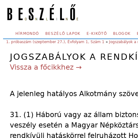
Skip to main content
SECONDARY MENU
HÍRMONDÓ
BESZÉLŐ LAPOK
E-KIKÖTŐ
BLOGOK
YOU ARE HERE:
1. próbaszám (szeptember 27.), Évfolyam 1, Szám 1
»
Jogszabályok a r
JOGSZABÁLYOK A RENDK
Vissza a főcikkhez →
A jelenleg hatályos Alkotmány szöv
31. (1) Háború vagy az állam bizto
veszély esetén a Magyar Népköztár
rendkívüli hatáskörrel felruházott 