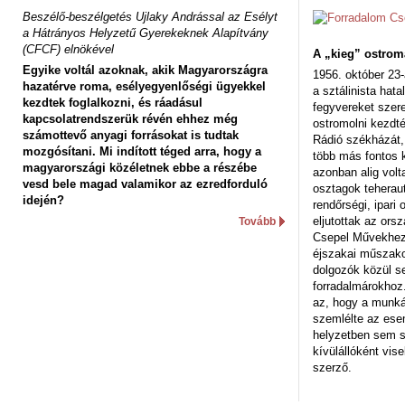
Beszélő-beszélgetés Ujlaky Andrással az Esélyt
a Hátrányos Helyzetű Gyerekeknek Alapítvány
(CFCF) elnökével
A „kieg” ostrom
Egyike voltál azoknak, akik Magyarországra
1956. október 23-
hazatérve roma, esélyegyenlőségi ügyekkel
a sztálinista hat
kezdtek foglalkozni, és ráadásul
fegyvereket szere
kapcsolatrendszerük révén ehhez még
ostromolni kezdt
számottevő anyagi forrásokat is tudtak
Rádió székházát,
mozgósítani. Mi indított téged arra, hogy a
több más fontos 
magyarországi közéletnek ebbe a részébe
azonban alig volt
vesd bele magad valamikor az ezredforduló
osztagok teheraut
idején?
rendőrségi, ipar
eljutottak az ors
Tovább
Csepel Művekhez 
éjszakai műszakot
dolgozók közül s
forradalmárokhoz.
az, hogy a munk
szemlélte az es
helyzetben sem s
kívülállóként vise
szerző.