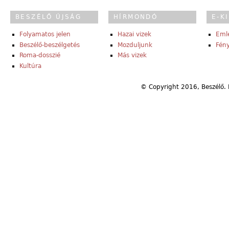
BESZÉLŐ ÚJSÁG
HÍRMONDÓ
E-K
Folyamatos jelen
Hazai vizek
Eml
Beszélő-beszélgetés
Mozduljunk
Fény
Roma-dosszié
Más vizek
Kultúra
© Copyright 2016, Beszélő. 