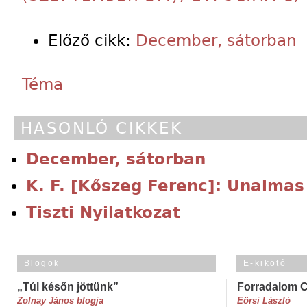
Előző cikk:
December, sátorban
Téma
HASONLÓ CIKKEK
December, sátorban
K. F. [Kőszeg Ferenc]: Unalmas
Tiszti Nyilatkozat
Blogok
E-kikötő
„Túl későn jöttünk”
Forradalom 
Zolnay János blogja
Eörsi László