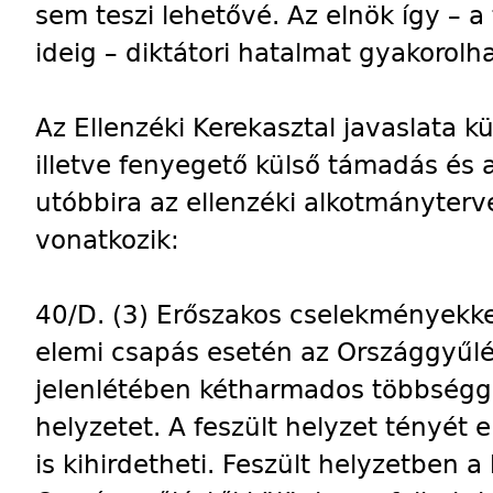
sem teszi lehetővé. Az elnök így – 
ideig – diktátori hatalmat gyakorolha
Az Ellenzéki Kerekasztal javaslata k
illetve fenyegető külső támadás és 
utóbbira az ellenzéki alkotmányter
vonatkozik:
40/D. (3) Erőszakos cselekményekke
elemi csapás esetén az Országgyűl
jelenlétében kétharmados többséggel
helyzetet. A feszült helyzet tényét 
is kihirdetheti. Feszült helyzetben 