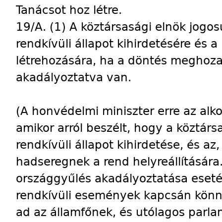
Tanácsot hoz létre.
19/A. (1) A köztársasági elnök jogosu
rendkívüli állapot kihirdetésére és
létrehozására, ha a döntés meghoz
akadályoztatva van.
(A honvédelmi miniszter erre az alk
amikor arról beszélt, hogy a köztárs
rendkívüli állapot kihirdetése, és a
hadseregnek a rend helyreállítására
országgyűlés akadályoztatása eseté
rendkívüli események kapcsán könny
ad az államfőnek, és utólagos parla