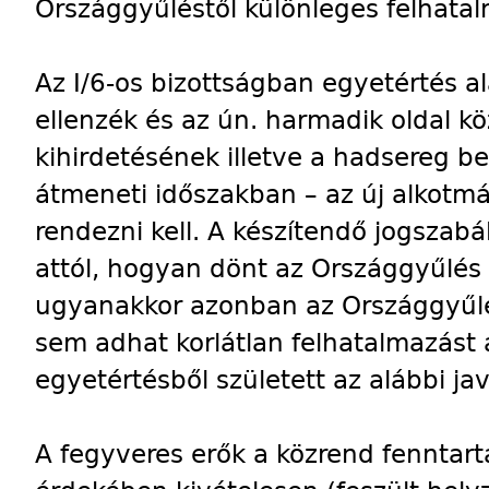
Országgyűléstől különleges felhatal
Az I/6-os bizottságban egyetértés a
ellenzék és az ún. harmadik oldal kö
kihirdetésének illetve a hadsereg 
átmeneti időszakban – az új alkotmá
rendezni kell. A készítendő jogsza
attól, hogyan dönt az Országgyűlés
ugyanakkor azonban az Országgyűlé
sem adhat korlátlan felhatalmazást
egyetértésből született az alábbi jav
A fegyveres erők a közrend fenntart