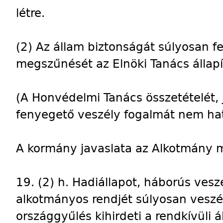
létre.
(2) Az állam biztonságát súlyosan f
megszűnését az Elnöki Tanács állapí
(A Honvédelmi Tanács összetételét, 
fenyegető veszély fogalmát nem hat
A kormány javaslata az Alkotmány 
19. (2) h. Hadiállapot, háborús vesz
alkotmányos rendjét súlyosan veszé
országgyűlés kihirdeti a rendkívüli 