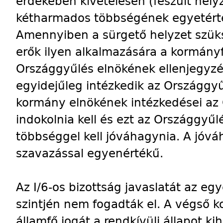
érdekében kivételesen (feszült hel
kétharmados többségének egyetérté
Amennyiben a sürgető helyzet szüks
erők ilyen alkalmazására a kormányfő
Országgyűlés elnökének ellenjegyzé
egyidejűleg intézkedik az Országgyű
kormány elnökének intézkedései az 
indokolnia kell és ezt az Országgy
többséggel kell jóváhagynia. A jóvá
szavazással egyenértékű.
Az I/6-os bizottság javaslatát az eg
szintjén nem fogadták el. A végső 
államfő jogát a rendkívüli állapot ki