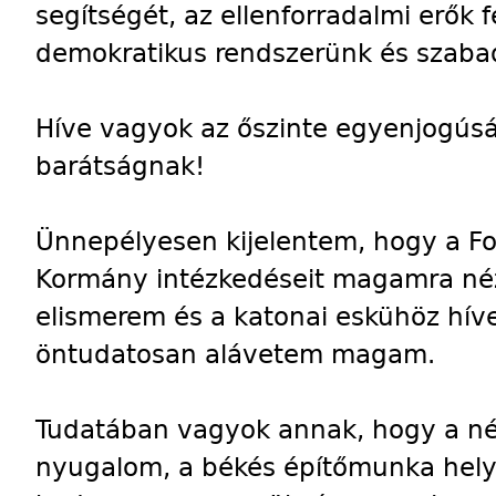
segítségét, az ellenforradalmi erők 
demokratikus rendszerünk és szaba
Híve vagyok az őszinte egyenjogús
barátságnak!
Ünnepélyesen kijelentem, hogy a F
Kormány intézkedéseit magamra nézv
elismerem és a katonai eskühöz hív
öntudatosan alávetem magam.
Tudatában vagyok annak, hogy a né
nyugalom, a békés építőmunka helyr