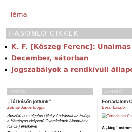
Téma
HASONLÓ CIKKEK
K. F. [Kőszeg Ferenc]: Unalmas
December, sátorban
Jogszabályok a rendkívüli állap
Blogok
E-kikötő
„Túl későn jöttünk”
Forradalom 
Zolnay János blogja
Eörsi László
Beszélő-beszélgetés Ujlaky Andrással az Esélyt
a Hátrányos Helyzetű Gyerekeknek Alapítvány
(CFCF) elnökével
A „kieg” ostrom