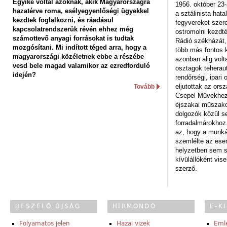
Egyike voltál azoknak, akik Magyarországra
1956. október 23-
hazatérve roma, esélyegyenlőségi ügyekkel
a sztálinista hat
kezdtek foglalkozni, és ráadásul
fegyvereket szere
kapcsolatrendszerük révén ehhez még
ostromolni kezdt
számottevő anyagi forrásokat is tudtak
Rádió székházát,
mozgósítani. Mi indított téged arra, hogy a
több más fontos 
magyarországi közéletnek ebbe a részébe
azonban alig volt
vesd bele magad valamikor az ezredforduló
osztagok teheraut
idején?
rendőrségi, ipar
eljutottak az ors
Tovább
Csepel Művekhez 
éjszakai műszakot
dolgozók közül s
forradalmárokhoz.
az, hogy a munk
szemlélte az es
helyzetben sem s
kívülállóként vise
szerző.
BESZÉLŐ ÚJSÁG
HÍRMONDÓ
E-K
Folyamatos jelen
Hazai vizek
Eml