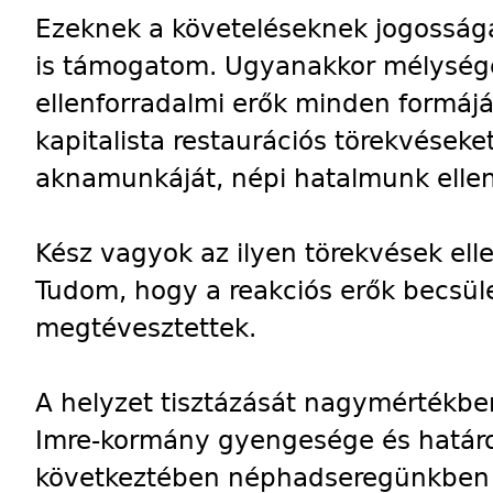
Ezeknek a követeléseknek jogosság
is támogatom. Ugyanakkor mélysége
ellenforradalmi erők minden formáját,
kapitalista restaurációs törekvéseket
aknamunkáját, népi hatalmunk ellen
Kész vagyok az ilyen törekvések elle
Tudom, hogy a reakciós erők becsüle
megtévesztettek.
A helyzet tisztázását nagymértékb
Imre-kormány gyengesége és határoz
következtében néphadseregünkben i