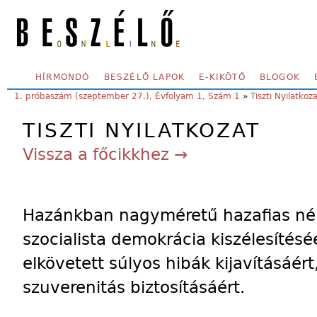
Skip to main content
SECONDARY MENU
HÍRMONDÓ
BESZÉLŐ LAPOK
E-KIKÖTŐ
BLOGOK
YOU ARE HERE:
1. próbaszám (szeptember 27.), Évfolyam 1, Szám 1
»
Tiszti Nyilatkoz
TISZTI NYILATKOZAT
Vissza a főcikkhez →
Hazánkban nagyméretű hazafias né
szocialista demokrácia kiszélesítéséé
elkövetett súlyos hibák kijavításáér
szuverenitás biztosításáért.