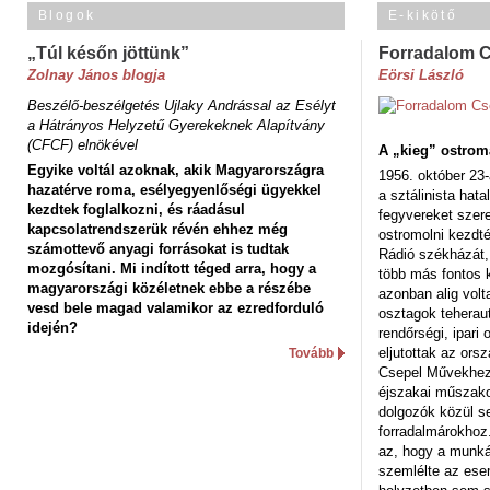
Blogok
E-kikötő
„Túl későn jöttünk”
Forradalom 
Zolnay János blogja
Eörsi László
Beszélő-beszélgetés Ujlaky Andrással az Esélyt
a Hátrányos Helyzetű Gyerekeknek Alapítvány
(CFCF) elnökével
A „kieg” ostrom
Egyike voltál azoknak, akik Magyarországra
1956. október 23-
hazatérve roma, esélyegyenlőségi ügyekkel
a sztálinista hat
kezdtek foglalkozni, és ráadásul
fegyvereket szere
kapcsolatrendszerük révén ehhez még
ostromolni kezdt
számottevő anyagi forrásokat is tudtak
Rádió székházát,
mozgósítani. Mi indított téged arra, hogy a
több más fontos 
magyarországi közéletnek ebbe a részébe
azonban alig volt
vesd bele magad valamikor az ezredforduló
osztagok teheraut
idején?
rendőrségi, ipar
eljutottak az ors
Tovább
Csepel Művekhez 
éjszakai műszakot
dolgozók közül s
forradalmárokhoz.
az, hogy a munk
szemlélte az es