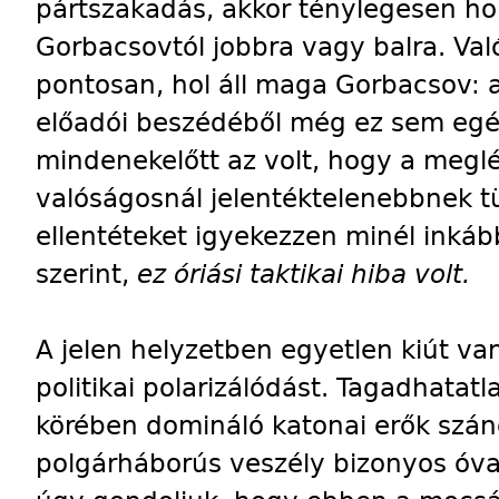
pártszakadás, akkor ténylegesen hol 
Gorbacsovtól jobbra vagy balra. Va
pontosan, hol áll maga Gorbacsov: a
előadói beszédéből még ez sem egés
mindenekelőtt az volt, hogy a megl
valóságosnál jelentéktelenebbnek t
ellentéteket igyekezzen minél inká
szerint,
ez óriási taktikai hiba volt.
A jelen helyzetben egyetlen kiút van
politikai polarizálódást. Tagadhatat
körében domináló katonai erők szán
polgárháborús veszély bizonyos óva