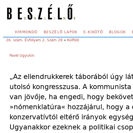
Skip to main content
SECONDARY MENU
HÍRMONDÓ
BESZÉLŐ LAPOK
E-KIKÖTŐ
BLOGOK
YOU ARE HERE:
26. szám, Évfolyam 2, Szám 28
»
Külföld
Pavel Ugyukin
„Az ellendrukkerek táborából úgy lá
utolsó kongresszusa. A kommunista
van jövője, ha engedi, hogy beköve
»nómenklatúra« hozzájárul, hogy a 
konzervatívtól eltérő irányok egység
Ugyanakkor ezeknek a politikai csop