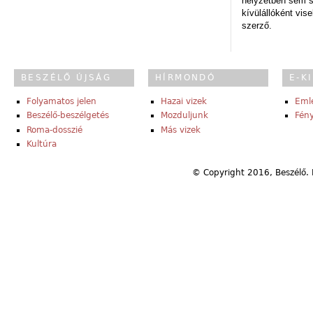
helyzetben sem s
kívülállóként vise
szerző.
BESZÉLŐ ÚJSÁG
HÍRMONDÓ
E-K
Folyamatos jelen
Hazai vizek
Eml
Beszélő-beszélgetés
Mozduljunk
Fény
Roma-dosszié
Más vizek
Kultúra
© Copyright 2016, Beszélő. 