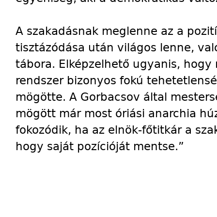
A szakadásnak meglenne az a pozití
tisztázódása után világos lenne, v
tábora. Elképzelhető ugyanis, hog
rendszer bizonyos fokú tehetetlenség
mögötte. A Gorbacsov által mesters
mögött már most óriási anarchia h
fokozódik, ha az elnök-főtitkár a sza
hogy saját pozícióját mentse.”