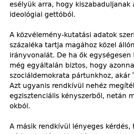
esélyük arra, hogy kiszabaduljanak
ideológiai gettóból.
A közvélemény-kutatási adatok szer
százaléka tartja magához közel álló
irányvonalát. De ha ők egységesen k
még egyáltalán biztos, hogy azonna
szociáldemokrata pártunkhoz, akár 
Azt ugyanis rendkívül nehéz megítéln
egzisztenciális kényszerből, netá
okból.
A másik rendkívül lényeges kérdés, h