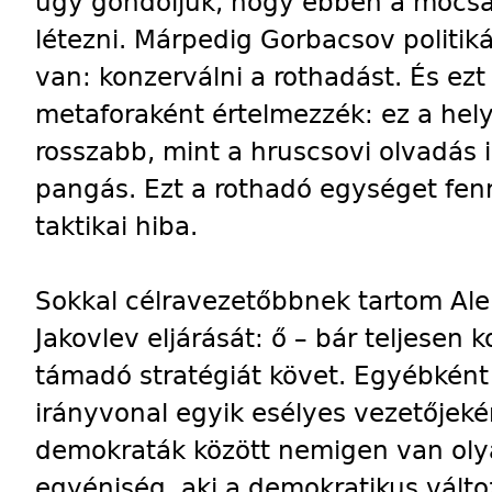
úgy gondoljuk, hogy ebben a mocsá
létezni. Márpedig Gorbacsov politiká
van: konzerválni a rothadást. És ez
metaforaként értelmezzék: ez a hel
rosszabb, mint a hruscsovi olvadás 
pangás. Ezt a rothadó egységet fennt
taktikai hiba.
Sokkal célravezetőbbnek tartom Ale
Jakovlev eljárását: ő – bár teljesen
támadó stratégiát követ. Egyébként 
irányvonal egyik esélyes vezetőjeké
demokraták között nemigen van olya
egyéniség, aki a demokratikus válto