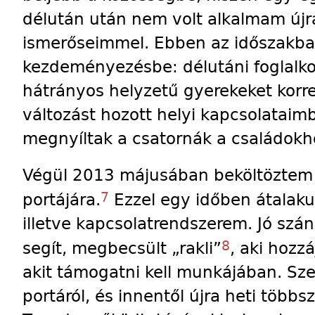
délután után nem volt alkalmam újra 
ismerőseimmel. Ebben az időszakba
kezdeményezésbe: délutáni foglalk
hátrányos helyzetű gyerekeket korr
változást hozott helyi kapcsolataim
megnyíltak a csatornák a családokho
Végül 2013 májusában beköltöztem 
7
portájára.
Ezzel egy időben átalaku
illetve kapcsolatrendszerem. Jó szá
8
segít, megbecsült „rakli”
, aki hozzá
akit támogatni kell munkájában. Sz
portáról, és innentől újra heti többsz