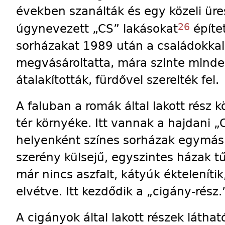
években szanálták és egy közeli üres
26
úgynevezett „CS” lakásokat
építe
sorházakat 1989 után a családokka
megvásároltatta, mára szinte minde
átalakították, fürdővel szerelték fel.
A faluban a romák által lakott rész 
tér környéke. Itt vannak a hajdani „C
helyenként színes sorházak egymás m
szerény külsejű, egyszintes házak t
már nincs aszfalt, kátyúk éktelenítik
elvétve. Itt kezdődik a „cigány-rész.
A cigányok által lakott részek láth