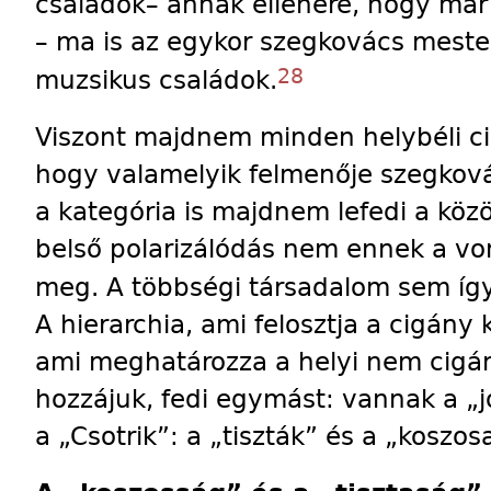
családok– annak ellenére, hogy már
– ma is az egykor szegkovács mester
28
muzsikus családok.
Viszont majdnem minden helybéli c
hogy valamelyik felmenője szegková
a kategória is majdnem lefedi a köz
belső polarizálódás nem ennek a vo
meg. A többségi társadalom sem így
A hierarchia, ami felosztja a cigány
ami meghatározza a helyi nem cigá
hozzájuk, fedi egymást: vannak a „j
a „Csotrik”: a „tiszták” és a „koszos