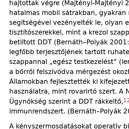
hajtottak végre (Majtényi-Majtényi 
hatalmas mobil sátrakban, gyakran
segítségével vezényelték le, olyan 
tisztítószerekkel, mint a krezol sza
betiltott DDT (Bernáth–Polyák 2001:
legfőbb terjesztőjének tartott ruhat
szappannal „egész testkezelést” (le
a bőrről felszívódva mérgezést oko
Államokban fejlesztették ki kifejez
használatra, mint rovarirtó szert. A
1
Ügynökség szerint a DDT rákkeltő,
immunrendszert. (Bernáth–Polyák 2
A kényszermosdatásokat operatív bi