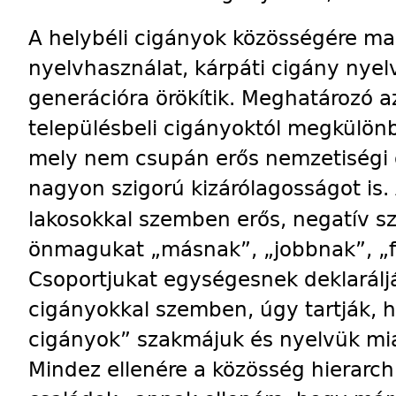
A helybéli cigányok közösségére ma 
nyelvhasználat, kárpáti cigány nyel
generációra örökítik. Meghatározó
településbeli cigányoktól megkülön
mely nem csupán erős nemzetiségi 
nagyon szigorú kizárólagosságot is.
lakosokkal szemben erős, negatív sz
önmagukat „másnak”, „jobbnak”, „fe
Csoportjukat egységesnek deklarálj
cigányokkal szemben, úgy tartják, h
cigányok” szakmájuk és nyelvük miat
Mindez ellenére a közösség hierarch