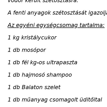
vödör került szétosztásra.
A fenti anyagok szétosztását igazolj
Az egyéni egységcsomag tartalma:
1 kg kristálycukor
1 db mosópor
1 db fél kg-os ultrapaszta
1 db hajmosó shampoo
1 db Balaton szelet
1 db műanyag csomagolt üditőital