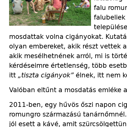
falu romu
falubelie
települése
mosdattak volna cigányokat. Kutat
olyan embereket, akik részt vettek a
akik mesélhetnének arról, mi is tört
kérdéseimre értetlenség, több esetb
itt
„tiszta cigányok”
élnek, itt nem k
Valóban eltűnt a mosdatás emléke a
2011-ben, egy hűvös őszi napon cig
romungro származású tanárnőmnél. A
jól esett a kávé, amit szürcsölgettün