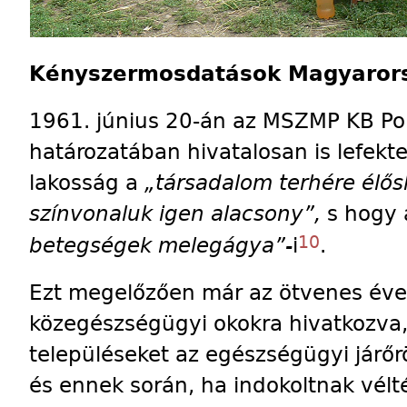
Kényszermosdatások Magyaror
1961. június 20-án az MSZMP KB Poli
határozatában hivatalosan is lefekte
lakosság a
„társadalom terhére élős
színvonaluk igen alacsony”,
s hogy 
10
betegségek melegágya”-
i
.
Ezt megelőzően már az ötvenes évek
közegészségügyi okokra hivatkozva, 
településeket az egészségügyi járőr
és ennek során, ha indokoltnak vél