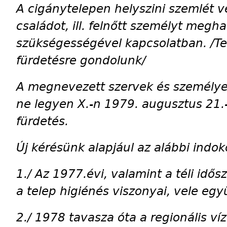
A cigánytelepen helyszini szemlét 
családot, ill. felnőtt személyt megha
szükségességével kapcsolatban. /T
fürdetésre gondolunk/
A megnevezett szervek és személye
ne legyen X.-n 1979. augusztus 21.-
fürdetés.
Új kérésünk alapjául az alábbi indok
1./ Az 1977.évi, valamint a téli idős
a telep higiénés viszonyai, vele együ
2./ 1978 tavasza óta a regionális v