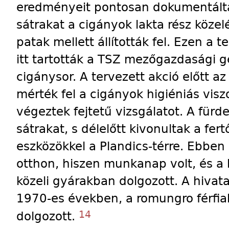
eredményeit pontosan dokumentáltá
sátrakat a cigányok lakta rész közel
patak mellett állították fel. Ezen a t
itt tartották a TSZ mezőgazdasági gé
cigánysor. A tervezett akció előtt 
mérték fel a cigányok higiéniás visz
végeztek fejtetű vizsgálatot. A fürde
sátrakat, s délelőtt kivonultak a fer
eszközökkel a Plandics-térre. Ebbe
otthon, hiszen munkanap volt, és a 
közeli gyárakban dolgozott. A hivata
1970-es években, a romungro férfi
14
dolgozott.