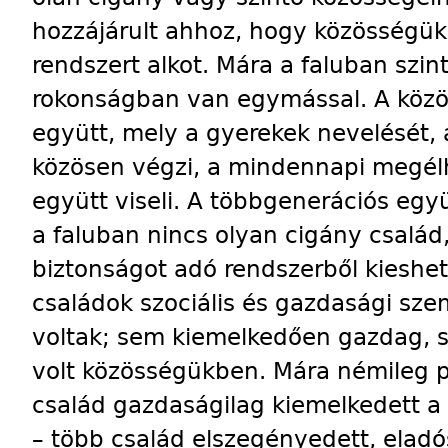
hozzájárult ahhoz, hogy közösségük 
rendszert alkot. Mára a faluban szi
rokonságban van egymással. A közös
együtt, mely a gyerekek nevelését, 
közösen végzi, a mindennapi megélh
együtt viseli. A többgenerációs egy
a faluban nincs olyan cigány család
biztonságot adó rendszerből kieshet
családok szociális és gazdasági sz
voltak; sem kiemelkedően gazdag,
volt közösségükben. Mára némileg po
család gazdaságilag kiemelkedett a 
– több család elszegényedett, eladó