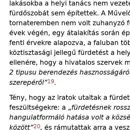
lakásokba a helyi tanács nem vezetet
fürdőszobát sem építettek. A Művel
tornateremben nem volt zuhanyzó fü
évek végén, egy átalakítás során ép
fenti érvekre alapozva, a faluban 
köztisztasági jellegű fürdetést a he
ellenére, hogy a hivatalos szervek 
2 tipusu berendezés hasznosságáró
19
szerepéről”
.
Tény, hogy az iratok utaltak a fürde
feszültségekre: a „
fürdetésnek ross
hangulatformáló hatása volt a közsé
20
között”
,
és rámutattak arra a vesz