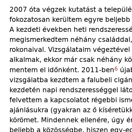
2007 óta végzek kutatást a települé
fokozatosan kerültem egyre beljebb
A kezdeti években heti rendszeressé
megismerkedtem néhány családdal,
rokonaival. Vizsgálataim végeztével r
alkalmak, ekkor már csak néhány kö
6
mentem el időnként. 2011-ben
úja
vizsgálatba kezdtem a falubeli cigá
kezdetén napi rendszerességgel láto
felvettem a kapcsolatot régebbi ism
ajánlásukra (gyakran az ő kíséretükk
körömet. Mindennek ellenére, úgy é
beljebb a közösségbe, hiszen egy-e