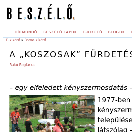
Skip to main content
SECONDARY MENU
HÍRMONDÓ
BESZÉLŐ LAPOK
E-KIKÖTŐ
BLOGOK
YOU ARE HERE:
E-kikötő
»
Roma-kikötő
A „KOSZOSAK” FÜRDETÉ
Bakó Boglárka
– egy elfeledett kényszermosdatás 
1977-ben 
kényszerm
település
látszólag