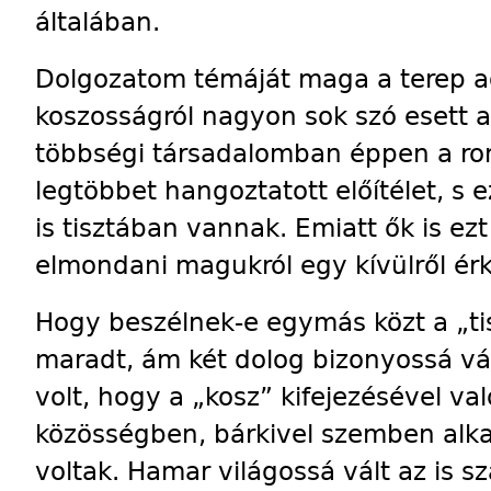
általában.
Dolgozatom témáját maga a terep adt
koszosságról nagyon sok szó esett 
többségi társadalomban éppen a ro
legtöbbet hangoztatott előítélet, s 
is tisztában vannak. Emiatt ők is ez
elmondani magukról egy kívülről ér
Hogy beszélnek-e egymás közt a „tis
maradt, ám két dolog bizonyossá v
volt, hogy a „kosz” kifejezésével 
közösségben, bárkivel szemben alka
voltak. Hamar világossá vált az is