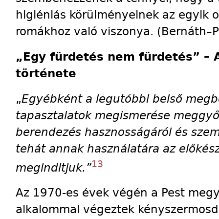
higiéniás körülményeinek az egyik 
romákhoz való viszonya. (Bernáth–
„Egy fürdetés nem fürdetés” – 
története
„
Egyébként a legutóbbi belső megbe
tapasztalatok megismerése meggyőz
berendezés hasznosságáról és szemé
tehát annak használatára az előkész
13
meginditjuk.”
Az 1970-es évek végén a Pest megy
alkalommal végeztek kényszermosd