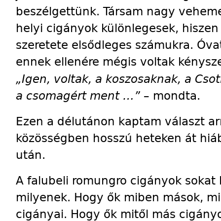
beszélgettünk. Társam nagy veheme
helyi cigányok különlegesek, hiszen 
szeretete elsődleges számukra. Óva
ennek ellenére mégis voltak kénysz
„Igen, voltak, a koszosaknak, a Csot
a csomagért ment …”
– mondta.
Ezen a délutánon kaptam választ ar
közösségben hosszú heteken át hiá
után.
A falubeli romungro cigányok sokat 
milyenek. Hogy ők miben mások, mi
cigányai. Hogy ők mitől más cigány