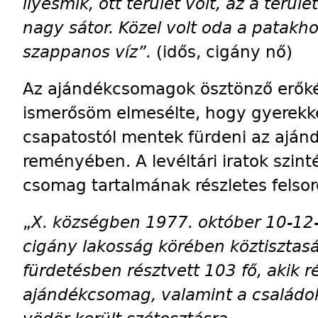
ilyesmik, ott terület volt, az a terüle
nagy sátor. Közel volt oda a patakho
szappanos víz”.
(idős, cigány nő)
Az ajándékcsomagok ösztönző erők
ismerősöm elmesélte, hogy gyerekk
csapatostól mentek fürdeni az ajá
reményében. A levéltári iratok szin
csomag tartalmának részletes felsor
„
X. községben 1977. október 10-12-
cigány lakosság körében köztisztaság
fürdetésben résztvett 103 fő, akik r
ajándékcsomag, valamint a családo