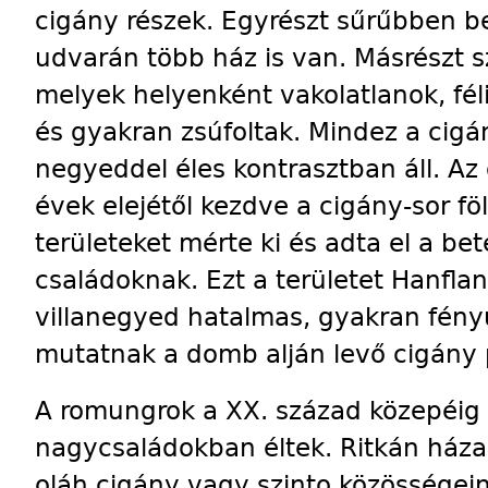
cigány részek. Egyrészt sűrűbben b
udvarán több ház is van. Másrészt 
melyek helyenként vakolatlanok, fél
és gyakran zsúfoltak. Mindez a cigány
negyeddel éles kontrasztban áll. A
évek elejétől kezdve a cigány-sor föl
területeket mérte ki és adta el a be
családoknak. Ezt a területet Hanflan
villanegyed hatalmas, gyakran fény
mutatnak a domb alján levő cigány 
A romungrok a XX. század közepéig
nagycsaládokban éltek. Ritkán háza
oláh cigány vagy szinto közösségein