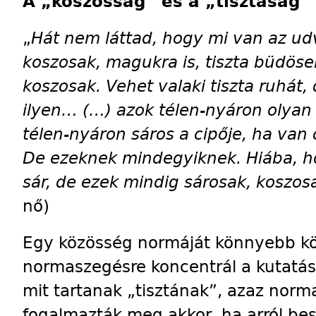
A „koszosság” és a „tisztaság”
„
Hát nem láttad, hogy mi van az u
koszosak, magukra is, tiszta büdösek
koszosak. Vehet valaki tiszta ruhát,
ilyen… (…) azok télen-nyáron olyan
télen-nyáron sáros a cipője, ha van c
De ezeknek mindegyiknek. Hiába, ho
sár, de ezek mindig sárosak, koszosa
nő)
Egy közösség normáját könnyebb kö
normaszegésre koncentrál a kutatás
mit tartanak „tisztának”, azaz no
fogalmazták meg akkor, ha arról be