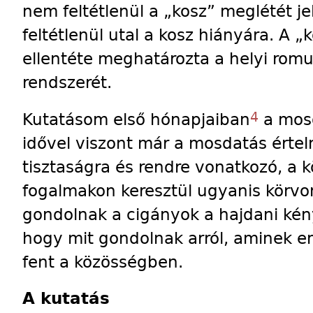
nem feltétlenül a „kosz” meglétét je
feltétlenül utal a kosz hiányára. A „
ellentéte meghatározta a helyi rom
rendszerét.
4
Kutatásom első hónapjaiban
a mosd
idővel viszont már a mosdatás érte
tisztaságra és rendre vonatkozó, a 
fogalmakon keresztül ugyanis körvo
gondolnak a cigányok a hajdani kén
hogy mit gondolnak arról, aminek 
fent a közösségben.
A kutatás