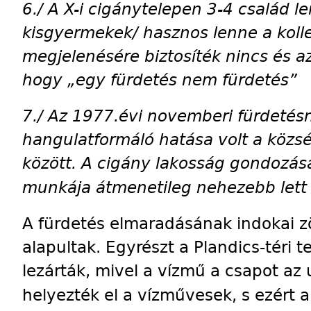
6./ A X-i cigánytelepen 3-4 család le
kisgyermekek/ hasznos lenne a kolle
megjelenésére biztosíték nincs és azt
hogy „egy fürdetés nem fürdetés”
7./ Az 1977.évi novemberi fürdetés
hangulatformáló hatása volt a közsé
között. A cigány lakosság gondozásá
munkája átmenetileg nehezebb lett 
A fürdetés elmaradásának indokai 
alapultak. Egyrészt a Plandics-téri t
lezárták, mivel a vízmű a csapot az
helyezték el a vízművesek, s ezért a 