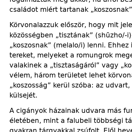
családot miért tartanak „koszosnak”
Körvonalazzuk először, hogy mit jel
közösségben „tisztának” (shūzho/-i)
„koszosnak” (melalo/i) lenni. Ehhez
tereket, melyeket a romungrok mege
valakinek a „tisztaságáról” vagy „k
vélem, három területet lehet körvon
„koszosság” kerül szóba: az udvart,
külsejét.
A cigányok házainak udvara más fun
életében, mint a falubeli többségi t
gyakran tárgyakkal zsúfolt. Elől he