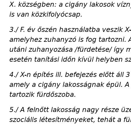
X. községben: a cigány lakosok vízny
is van közkifolyócsap.
3./ F. év őszén használatba veszik X
amelyhez zuhanyzó is fog tartozni. 
utáni zuhanyozása /fürdetése/ így 
esetén tanítási időn kívül helyben 
4./ X-n építés ill. befejezés előtt áll
amely a cigány lakosságnak épül. 
tartozik fürdőszoba.
5./ A felnőtt lakosság nagy része ü
szociális létesítményeket, tehát a f