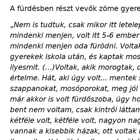
A fürdésben részt vevők zöme gyere
„
Nem is tudtuk, csak mikor itt lete
mindenki menjen, volt itt 5-6 ember
mindenki menjen oda fürödni. Voltak
gyerekek iskola után, és kaptak mo
ilyesmit. (…)Voltak, akik morogtak, 
értelme. Hát, aki úgy volt... mentek
szappanokat, mosóporokat, meg jól 
már akkor is volt fürdőszoba, úgy 
bent nem voltam, csak kintről látt
kétféle volt, kétféle volt, nagyon na
vannak a kisebbik házak, ott volta