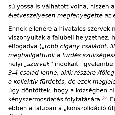
súlyossá is válhatott volna, hiszen a
életveszélyesen megfenyegette az 
Ennek ellenére a hivatalos szerve
viszonyultak a falubeli helyzethez, 
elfogadva („
több cigány családot, il
meghallgattunk a fürdés szükséges
helyi
„szervek”
indokait figyelembe 
3-4 család lenne, akik részére /fől
a kollektív fürdetés, de ezek megjel
úgy döntöttek, hogy a községben n
24
kényszermosdatás folytatására.
Eg
ebben a faluban a „konszolidáció útj