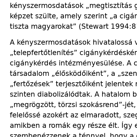
kényszermosdatások „megtisztítás g
képzet szülte, amely szerint „a ci
tiszta magyarokat” (Stewart 1994:8
A kényszermosdatások hivatalossá 
„telepfertőtlenítés” cigánykérdéské
cigánykérdés intézményesülése. A c
társadalom „élősködőiként”, a „szen
„fertőzések” terjesztőiként jelente
szinten diabolizálódtak. A hatalom b
„megrögzött, törzsi szokásrend”-jét,
felelőssé azokért az elmaradott, sz
amikben a romák egy része élt. Így 
szembenézzenek a ténnyel, hogy a c