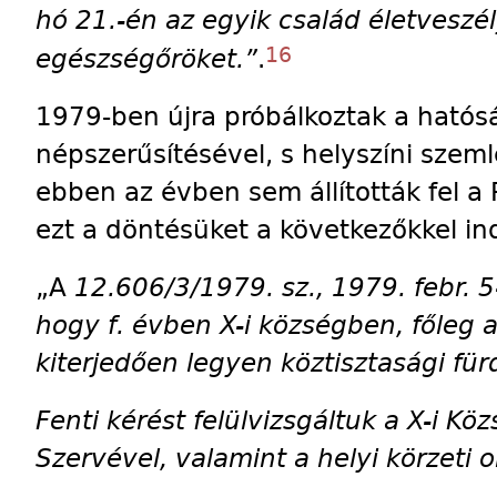
hó 21.-én az egyik család életvesz
16
egészségőröket.”
.
1979-ben újra próbálkoztak a hatósá
népszerűsítésével, s helyszíni szem
ebben az évben sem állították fel a 
ezt a döntésüket a következőkkel i
„A
12.606/3/1979. sz., 1979. febr. 5
hogy f. évben X-i
községben, főleg a
kiterjedően legyen köztisztasági für
Fenti kérést felülvizsgáltuk a X-i Kö
Szervével, valamint a helyi körzeti o