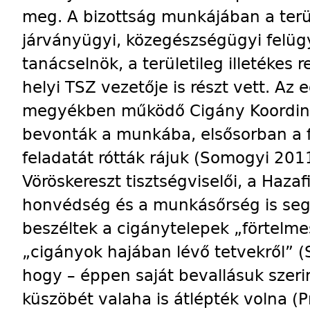
meg. A bizottság munkájában a terüle
járványügyi, közegészségügyi felügy
tanácselnök, a területileg illetékes
helyi TSZ vezetője is részt vett. A
megyékben működő Cigány Koordinác
bevonták a munkába, elsősorban a 
feladatát rótták rájuk (Somogyi 201
Vöröskereszt tisztségviselői, a Hazaf
honvédség és a munkásőrség is segít
beszéltek a cigánytelepek „förtelmes
„cigányok hajában lévő tetvekről” (
hogy – éppen saját bevallásuk szeri
küszöbét valaha is átlépték volna (