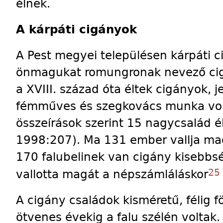
élnek.
A kárpáti cigányok
A Pest megyei településen kárpáti c
önmagukat romungronak nevező cig
a XVIII. század óta éltek cigányok, j
fémműves és szegkovács munka volt
összeírások szerint 15 nagycsalád él
1998:207). Ma 131 ember vallja ma
170 falubelinek van cigány kisebbsé
25
vallotta magát a népszámláláskor
A cigány családok kisméretű, félig f
ötvenes évekig a falu szélén voltak.