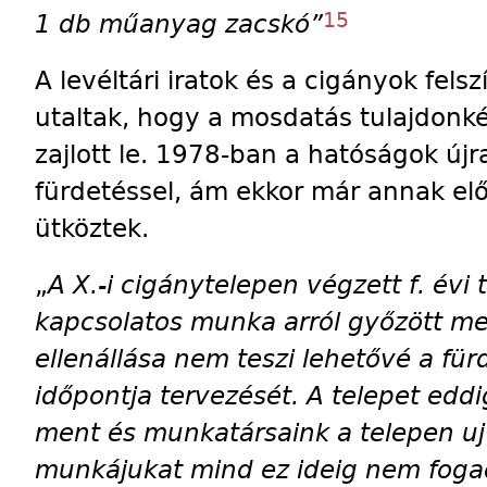
15
1 db műanyag zacskó”
A levéltári iratok és a cigányok fels
utaltak, hogy a mosdatás tulajdonké
zajlott le. 1978-ban a hatóságok újr
fürdetéssel, ám ekkor már annak elők
ütköztek.
„
A X.-i cigánytelepen végzett f. év
kapcsolatos munka arról győzött m
ellenállása nem teszi lehetővé a fürd
időpontja tervezését. A telepet edd
ment és munkatársaink a telepen uj
munkájukat mind ez ideig nem fogadj