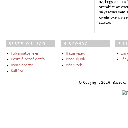
az, hogy a munk
szemlélte az es
helyzetben sem s
kívülállóként vise
szerző.
BESZÉLŐ ÚJSÁG
HÍRMONDÓ
E-K
Folyamatos jelen
Hazai vizek
Eml
Beszélő-beszélgetés
Mozduljunk
Fény
Roma-dosszié
Más vizek
Kultúra
© Copyright 2016, Beszélő. 