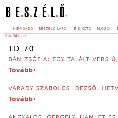
Skip to main content
SECONDARY MENU
HÍRMONDÓ
BESZÉLŐ LAPOK
E-KIKÖTŐ
BLOGOK
YOU ARE HERE:
Beszélő lapok
TD 70
BÁN ZSÓFIA: EGY TALÁLT VERS 
Tovább
VÁRADY SZABOLCS: DEZSŐ, HET
Tovább
ANGYALOSI GERGELY: HAMLET ÉS