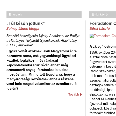
Blogok
E-kikötő
„Túl későn jöttünk”
Forradalom 
Zolnay János blogja
Eörsi László
Beszélő-beszélgetés Ujlaky Andrással az Esélyt
a Hátrányos Helyzetű Gyerekeknek Alapítvány
(CFCF) elnökével
A „kieg” ostrom
Egyike voltál azoknak, akik Magyarországra
1956. október 23-
hazatérve roma, esélyegyenlőségi ügyekkel
a sztálinista hat
kezdtek foglalkozni, és ráadásul
fegyvereket szere
kapcsolatrendszerük révén ehhez még
ostromolni kezdt
számottevő anyagi forrásokat is tudtak
Rádió székházát,
mozgósítani. Mi indított téged arra, hogy a
több más fontos 
magyarországi közéletnek ebbe a részébe
azonban alig volt
vesd bele magad valamikor az ezredforduló
osztagok teheraut
idején?
rendőrségi, ipar
eljutottak az ors
Tovább
Csepel Művekhez 
éjszakai műszakot
dolgozók közül s
forradalmárokhoz.