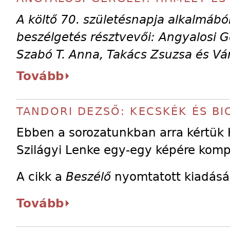
A költő 70. születésnapja alkalmábó
beszélgetés résztvevői: Angyalosi 
Szabó T. Anna, Takács Zsuzsa és Vá
Tovább
TANDORI DEZSŐ: KECSKÉK ÉS BI
Ebben a sorozatunkban arra kértük 
Szilágyi Lenke egy-egy képére komp
A cikk a
Beszélő
nyomtatott kiadásá
Tovább