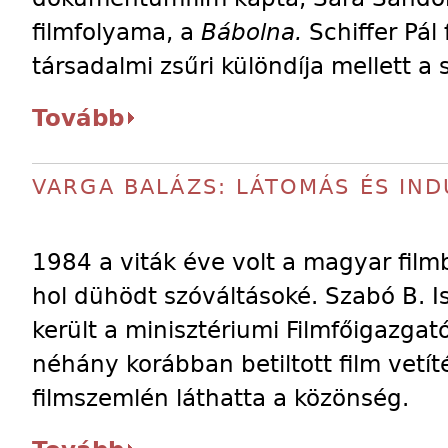
filmfolyama, a
Bábolna.
Schiffer Pál 
társadalmi zsűri különdíja mellett a 
Tovább
VARGA BALÁZS: LÁTOMÁS ÉS IND
1984 a viták éve volt a magyar filmb
hol dühödt szóváltásoké. Szabó B. I
került a minisztériumi Filmfőigazgat
néhány korábban betiltott film vetíté
filmszemlén láthatta a közönség.