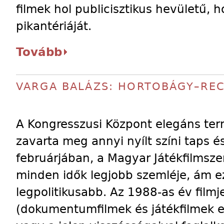
filmek hol publicisztikus hevületű, ho
pikantériáját.
Tovább
VARGA BALÁZS: HORTOBÁGY–REC
A Kongresszusi Központ elegáns ter
zavarta meg annyi nyílt színi taps é
februárjában, a Magyar Játékfilmsze
minden idők legjobb szemléje, ám ez
legpolitikusabb. Az 1988-as év film
(dokumentumfilmek és játékfilmek e