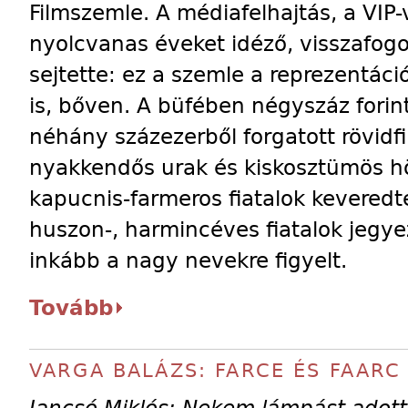
Filmszemle. A médiafelhajtás, a VIP
nyolcvanas éveket idéző, visszafogo
sejtette: ez a szemle a reprezentáció
is, bőven. A büfében négyszáz forin
néhány százezerből forgatott rövidf
nyakkendős urak és kiskosztümös h
kapucnis-farmeros fiatalok keveredt
huszon-, harmincéves fiatalok jegy
inkább a nagy nevekre figyelt.
Tovább
VARGA BALÁZS: FARCE ÉS FAARC