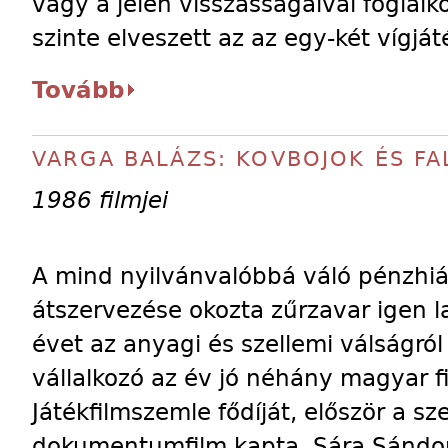
vagy a jelen visszásságaival foglalko
szinte elveszett az az egy-két vígjáté
Tovább
VARGA BALÁZS: KOVBOJOK ÉS F
1986 filmjei
A mind nyilvánvalóbbá váló pénzhiá
átszervezése okozta zűrzavar igen l
évet az anyagi és szellemi válságról 
vállalkozó az év jó néhány magyar f
Játékfilmszemle fődíját, először a s
dokumentumfilm kapta, Sára Sándor 