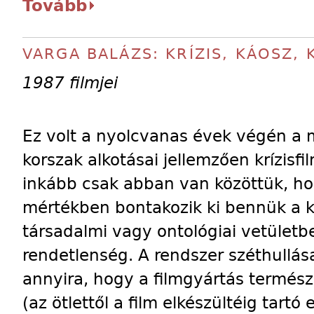
Tovább
VARGA BALÁZS: KRÍZIS, KÁOSZ,
1987 filmjei
Ez volt a nyolcvanas évek végén a m
korszak alkotásai jellemzően krízis
inkább csak abban van közöttük, ho
mértékben bontakozik ki bennük a káo
társadalmi vagy ontológiai vetület
rendetlenség. A rendszer széthullás
annyira, hogy a filmgyártás termés
(az ötlettől a film elkészültéig tart