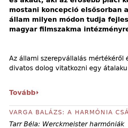
és akadt, aki az erősebb piaci ko
mostani koncepció elsősorban a
állam milyen módon tudja fejles
magyar filmszakma intézményre
Az állami szerepvállalás mértékéről 
divatos dolog vitatkozni egy átala
Tovább
VARGA BALÁZS: A HARMÓNIA CS
Tarr Béla: Werckmeister harmóniák