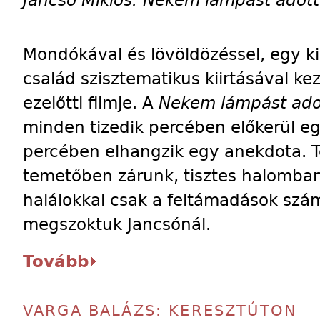
Jancsó Miklós: Nekem lámpást adot
Mondókával és lövöldözéssel, egy ki
család szisztematikus kiirtásával ke
ezelőtti filmje. A
Nekem lámpást ado
minden tizedik percében előkerül eg
percében elhangzik egy anekdota. 
temetőben zárunk, tisztes halomban
halálokkal csak a feltámadások szá
megszoktuk Jancsónál.
Tovább
VARGA BALÁZS: KERESZTÚTON