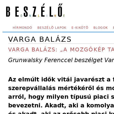
Skip to main content
SECONDARY MENU
HÍRMONDÓ
BESZÉLŐ LAPOK
E-KIKÖTŐ
BLOGOK
VARGA BALÁZS
VARGA BALÁZS: „A MOZGÓKÉP TA
Grunwalsky Ferenccel beszélget Var
Az elmúlt idők vitái javarészt a
szerepvállalás mértékéről és mód
arról, hogy milyen típusú piaci 
bevezetni. Akadt, aki a komolya