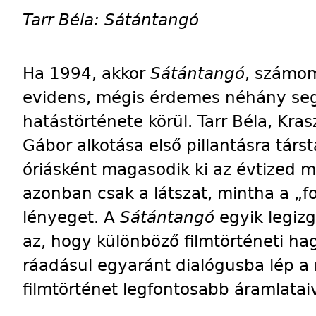
Tarr Béla: Sátántangó
Ha 1994, akkor
Sátántangó
, számom
evidens, mégis érdemes néhány segé
hatástörténete körül. Tarr Béla, Kra
Gábor alkotása első pillantásra tár
óriásként magasodik ki az évtized ma
azonban csak a látszat, mintha a „
lényeget. A
Sátántangó
egyik legiz
az, hogy különböző filmtörténeti ha
ráadásul egyaránt dialógusba lép 
filmtörténet legfontosabb áramlataiv