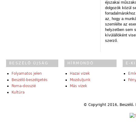
éjszakai műszakot
dolgozók közül s
forradalmárokhoz.
az, hogy a munk
szemlélte az es
helyzetben sem s
kívülállóként vise
szerző.
BESZÉLŐ ÚJSÁG
HÍRMONDÓ
E-K
Folyamatos jelen
Hazai vizek
Eml
Beszélő-beszélgetés
Mozduljunk
Fény
Roma-dosszié
Más vizek
Kultúra
© Copyright 2016, Beszélő. 