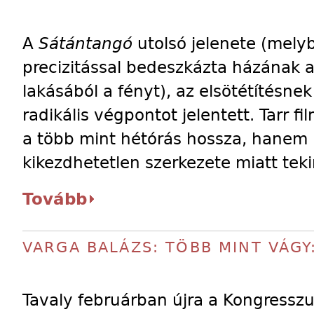
A
Sátántangó
utolsó jelenete (mely
precizitással bedeszkázta házának a
lakásából a fényt), az elsötétítésne
radikális végpontot jelentett. Tarr 
a több mint hétórás hossza, hanem le
kikezdhetetlen szerkezete miatt teki
Tovább
VARGA BALÁZS: TÖBB MINT VÁGY
Tavaly februárban újra a Kongresszu