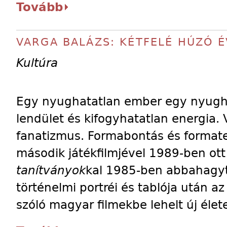
Tovább
VARGA BALÁZS: KÉTFELÉ HÚZÓ É
Kultúra
Egy nyughatatlan ember egy nyugha
lendület és kifogyhatatlan energia. 
fanatizmus. Formabontás és format
második játékfilmjével 1989-ben ott 
tanítványok
kal 1985-ben abbahagy
történelmi portréi és tablója után a
szóló magyar filmekbe lehelt új élete