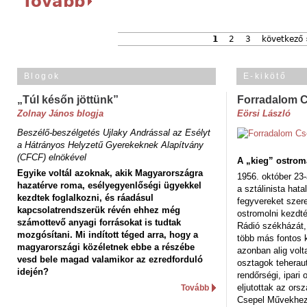
Tovább
1
2
3
következő 
Blogok
E-kikötő
„Túl későn jöttünk”
Forradalom 
Zolnay János blogja
Eörsi László
Beszélő-beszélgetés Ujlaky Andrással az Esélyt
a Hátrányos Helyzetű Gyerekeknek Alapítvány
(CFCF) elnökével
A „kieg” ostrom
Egyike voltál azoknak, akik Magyarországra
1956. október 23-
hazatérve roma, esélyegyenlőségi ügyekkel
a sztálinista hat
kezdtek foglalkozni, és ráadásul
fegyvereket szere
kapcsolatrendszerük révén ehhez még
ostromolni kezdt
számottevő anyagi forrásokat is tudtak
Rádió székházát,
mozgósítani. Mi indított téged arra, hogy a
több más fontos 
magyarországi közéletnek ebbe a részébe
azonban alig volt
vesd bele magad valamikor az ezredforduló
osztagok teheraut
idején?
rendőrségi, ipar
eljutottak az ors
Tovább
Csepel Művekhez 