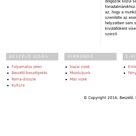
dolgozók közül s
forradalmárokhoz.
az, hogy a munk
szemlélte az es
helyzetben sem s
kívülállóként vise
szerző.
BESZÉLŐ ÚJSÁG
HÍRMONDÓ
E-K
Folyamatos jelen
Hazai vizek
Eml
Beszélő-beszélgetés
Mozduljunk
Fény
Roma-dosszié
Más vizek
Kultúra
© Copyright 2016, Beszélő. 