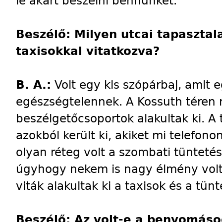
le akart beszélni bennünket.
Beszélő: Milyen utcai tapasztal
taxisokkal vitatkozva?
B. A.:
Volt egy kis szópárbaj, amit 
egészségtelennek. A Kossuth téren 
beszélgetőcsoportok alakultak ki. A 
azokból került ki, akiket mi telefono
olyan réteg volt a szombati tüntetés
úgyhogy nekem is nagy élmény volt
viták alakultak ki a taxisok és a tünt
Beszélő: Az volt-e a benyomáso