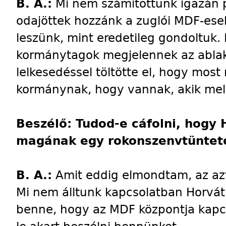
B. A.:
Mi nem számítottunk igazán 
odajöttek hozzánk a zuglói MDF-esek,
leszünk, mint eredetileg gondoltuk.
kormánytagok megjelennek az ablak
lelkesedéssel töltötte el, hogy most
kormánynak, hogy vannak, akik mell
Beszélő: Tudod-e cáfolni, hogy 
magának egy rokonszenvtüntet
B. A.:
Amit eddig elmondtam, az azt
Mi nem álltunk kapcsolatban Horvát
benne, hogy az MDF központja kapcs