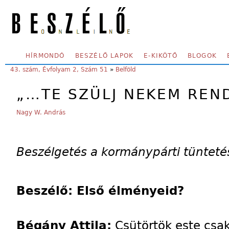
Skip to main content
SECONDARY MENU
HÍRMONDÓ
BESZÉLŐ LAPOK
E-KIKÖTŐ
BLOGOK
YOU ARE HERE:
43. szám, Évfolyam 2, Szám 51
»
Belföld
„…TE SZÜLJ NEKEM REN
Nagy W. András
Beszélgetés a kormánypárti tünteté
Beszélő: Első élményeid?
Bégány Attila:
Csütörtök este csak