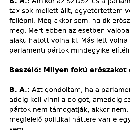
B. A.:
Amikor az SZDSZ és a parlame
taxisok mellett állt, egyetértettem
fellépni. Még akkor sem, ha ők erősz
meg. Mert ebben az esetben valóba
alakulhatott volna ki. Más lett vol
parlamenti pártok mindegyike elítéli
Beszélő: Milyen fokú erőszakot
B. A.:
Azt gondoltam, ha a parlamen
addig kell vinni a dolgot, ameddig 
pártok nem támogatják, akkor nem. 
megfelelő politikai háttere van-e e
sem.