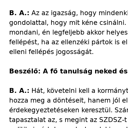
B. A.:
Az az igazság, hogy mindenki
gondolattal, hogy mit kéne csinálni
mondani, én legfeljebb akkor helye
fellépést, ha az ellenzéki pártok is 
elleni fellépés jogosságát.
Beszélő: A fő tanulság neked és
B. A.:
Hát, követelni kell a kormány
hozza meg a döntéseit, hanem jól el
érdekegyeztetéseken keresztül. S
tapasztalat az, s megint az SZDSZ-t