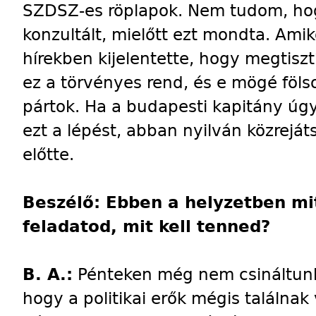
SZDSZ-es röplapok. Nem tudom, hog
konzultált, mielőtt ezt mondta. Ami
hírekben kijelentette, hogy megtisztí
ez a törvényes rend, és e mögé föls
pártok. Ha a budapesti kapitány úgy
ezt a lépést, abban nyilván közreját
előtte.
Beszélő: Ebben a helyzetben mit
feladatod, mit kell tenned?
B. A.:
Pénteken még nem csináltunk
hogy a politikai erők mégis találna