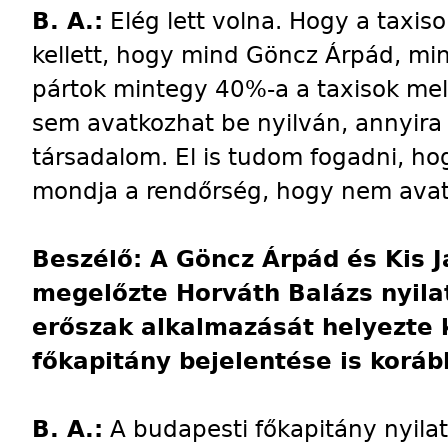
B. A.:
Elég lett volna. Hogy a taxiso
kellett, hogy mind Göncz Árpád, min
pártok mintegy 40%-a a taxisok mell
sem avatkozhat be nyilván, annyira 
társadalom. El is tudom fogadni, h
mondja a rendőrség, hogy nem ava
Beszélő: A Göncz Árpád és Kis 
megelőzte Horváth Balázs nyil
erőszak alkalmazását helyezte 
főkapitány bejelentése is koráb
B. A.:
A budapesti főkapitány nyila