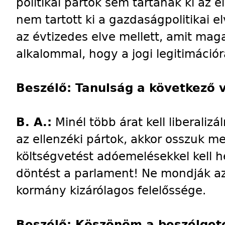
politikai pártok sem tartanak ki az 
nem tartott ki a gazdaságpolitikai el
az évtizedes elve mellett, amit mag
alkalommal, hogy a jogi legitimációr
Beszélő: Tanulság a következő 
B. A.:
Minél több árat kell liberalizá
az ellenzéki pártok, akkor osszuk me
költségvetést adóemelésekkel kell 
döntést a parlament! Ne mondják az 
kormány kizárólagos felelőssége.
Beszélő: Köszönöm a beszélget