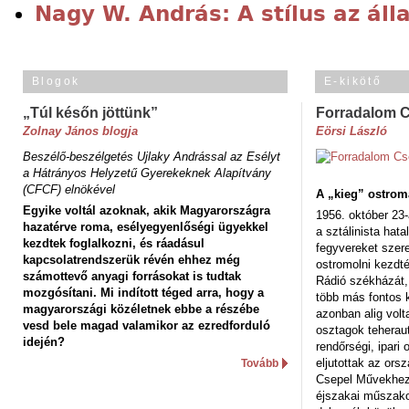
Nagy W. András: A stílus az áll
Blogok
E-kikötő
„Túl későn jöttünk”
Forradalom 
Zolnay János blogja
Eörsi László
Beszélő-beszélgetés Ujlaky Andrással az Esélyt
a Hátrányos Helyzetű Gyerekeknek Alapítvány
(CFCF) elnökével
A „kieg” ostrom
Egyike voltál azoknak, akik Magyarországra
1956. október 23-
hazatérve roma, esélyegyenlőségi ügyekkel
a sztálinista hat
kezdtek foglalkozni, és ráadásul
fegyvereket szere
kapcsolatrendszerük révén ehhez még
ostromolni kezdt
számottevő anyagi forrásokat is tudtak
Rádió székházát,
mozgósítani. Mi indított téged arra, hogy a
több más fontos 
magyarországi közéletnek ebbe a részébe
azonban alig volt
vesd bele magad valamikor az ezredforduló
osztagok teheraut
idején?
rendőrségi, ipar
eljutottak az ors
Tovább
Csepel Művekhez 
éjszakai műszakot