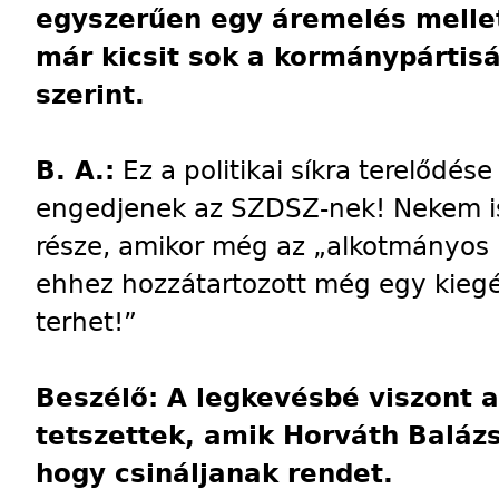
egyszerűen egy áremelés mellet
már kicsit sok a kormánypártis
szerint.
B. A.:
Ez a politikai síkra terelődés
engedjenek az SZDSZ-nek! Nekem is 
része, amikor még az „alkotmányos 
ehhez hozzátartozott még egy kiegés
terhet!”
Beszélő: A legkevésbé viszont a
tetszettek, amik Horváth Balázst
hogy csináljanak rendet.