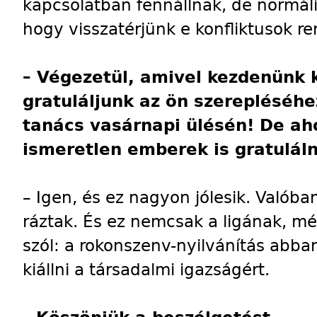
kapcsolatban fennállnak, de normáli
hogy visszatérjünk e konfliktusok r
– Végezetül, amivel kezdenünk k
gratuláljunk az ön szerepléséh
tanács vasárnapi ülésén! De aho
ismeretlen emberek is gratulá
– Igen, és ez nagyon jólesik. Valóba
ráztak. És ez nemcsak a ligának, 
szól: a rokonszenv-nyilvánítás abb
kiállni a társadalmi igazságért.