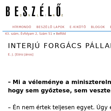
Skip to main content
SECONDARY MENU
HÍRMONDÓ
BESZÉLŐ LAPOK
E-KIKÖTŐ
BLOGOK
YOU ARE HERE:
43. szám, Évfolyam 2, Szám 51
»
Belföld
INTERJÚ FORGÁCS PÁLLA
E. J. [Eörsi János]
–
Mi a véleménye a minisztereln
hogy sem győztese, sem veszte
– Én nem értek teljesen egyet. Úgy 