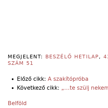
MEGJELENT:
BESZÉLŐ HETILAP
,
4
SZÁM 51
Előző cikk:
A szakítópróba
Következő cikk:
„…te szülj neke
Belföld