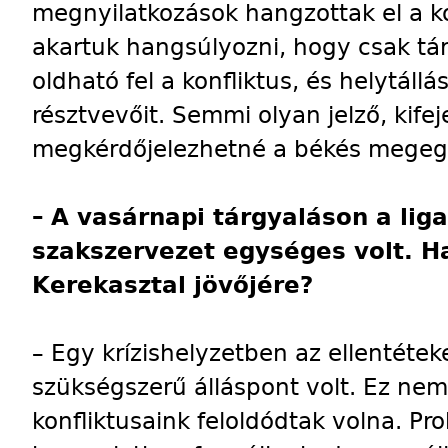
megnyilatkozások hangzottak el a ko
akartuk hangsúlyozni, hogy csak t
oldható fel a konfliktus, és helytállá
résztvevőit. Semmi olyan jelző, kif
megkérdőjelezhetné a békés megeg
–
A vasárnapi tárgyaláson a lig
szakszervezet egységes volt. Ha
Kerekasztal jövőjére?
– Egy krízishelyzetben az ellentéteket
szükségszerű álláspont volt. Ez nem 
konfliktusaink feloldódtak volna. P