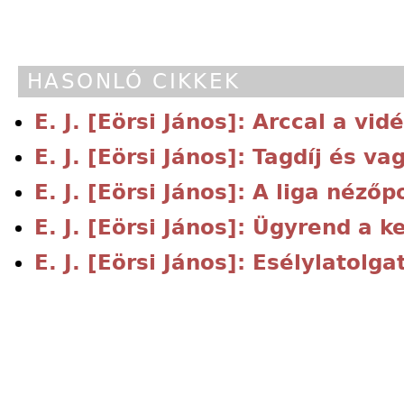
HASONLÓ CIKKEK
E. J. [Eörsi János]: Arccal a vid
E. J. [Eörsi János]: Tagdíj és va
E. J. [Eörsi János]: A liga nézőp
E. J. [Eörsi János]: Ügyrend a k
E. J. [Eörsi János]: Esélylatolga