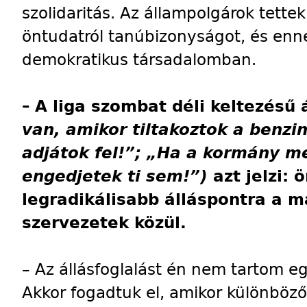
szolidaritás. Az állampolgárok tettek
öntudatról tanúbizonyságot, és enn
demokratikus társadalomban.
–
A liga szombat déli keltezésű 
van, amikor tiltakoztok a benzi
adjátok fel!”; „Ha a kormány 
engedjetek ti sem!”)
azt jelzi:
legradikálisabb álláspontra a 
szervezetek közül.
– Az állásfoglalást én nem tartom e
Akkor fogadtuk el, amikor különböz