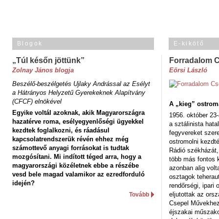
Blogok
E-kikötő
„Túl későn jöttünk”
Forradalom 
Zolnay János blogja
Eörsi László
Beszélő-beszélgetés Ujlaky Andrással az Esélyt
a Hátrányos Helyzetű Gyerekeknek Alapítvány
(CFCF) elnökével
A „kieg” ostrom
Egyike voltál azoknak, akik Magyarországra
1956. október 23-
hazatérve roma, esélyegyenlőségi ügyekkel
a sztálinista hat
kezdtek foglalkozni, és ráadásul
fegyvereket szere
kapcsolatrendszerük révén ehhez még
ostromolni kezdt
számottevő anyagi forrásokat is tudtak
Rádió székházát,
mozgósítani. Mi indított téged arra, hogy a
több más fontos 
magyarországi közéletnek ebbe a részébe
azonban alig volt
vesd bele magad valamikor az ezredforduló
osztagok teheraut
idején?
rendőrségi, ipar
eljutottak az ors
Tovább
Csepel Művekhez 
éjszakai műszakot