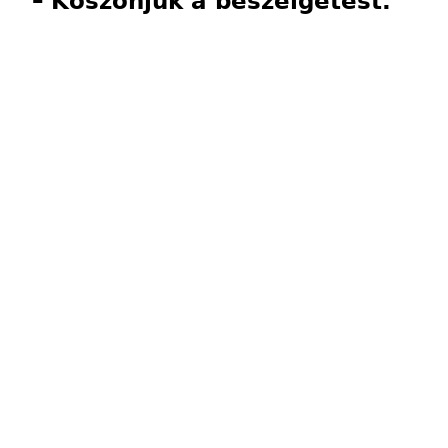
–
Köszönjük a beszélgetést.