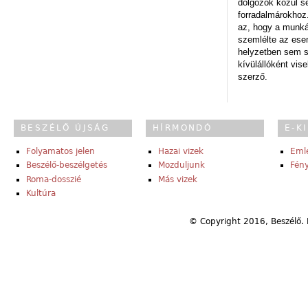
dolgozók közül s
forradalmárokhoz.
az, hogy a munk
szemlélte az es
helyzetben sem s
kívülállóként vise
szerző.
BESZÉLŐ ÚJSÁG
HÍRMONDÓ
E-K
Folyamatos jelen
Hazai vizek
Eml
Beszélő-beszélgetés
Mozduljunk
Fény
Roma-dosszié
Más vizek
Kultúra
© Copyright 2016, Beszélő. 