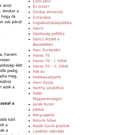
Eörsi Janó
r arról
És most?
. Amikor a
Etnikai dimenzió
, hogy ők
Eutanázia
on sok pénzt
Foglalkoztatáspolitika
Gavra
Gazdaság-politika
s
Göncz Árpád a
Beszélőben
Harc Európáért
kra, hanem
Havas 70
eresen
Havas 70 – I. kötet
zdasági élet
Havas 70 – II. kötet
plők pedig
Hét év
tatta meg,
Holokausztjaink
lásához
Horn Gyula
n azok a
Horthy újratöltve
Ítélet
Magyarországon
azzal a
Jacek Kuroń
Jobbik
Könyvajánló
yobb kárt
Korunk hősei
olt a
Kozák Gyula posztok
nek a
Levéltári zabrálás