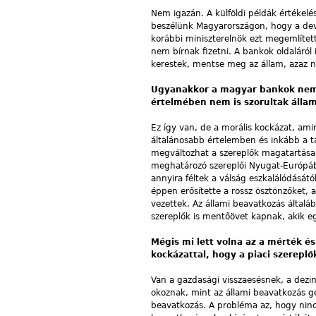
Nem igazán. A külföldi példák értékelé
beszélünk Magyarországon, hogy a dev
korábbi miniszterelnök ezt megemlítet
nem bírnak fizetni. A bankok oldaláról
kerestek, mentse meg az állam, azaz ne
Ugyanakkor a magyar bankok nem s
értelmében nem is szorultak állam
Ez így van, de a morális kockázat, ami
általánosabb értelemben és inkább a t
megváltozhat a szereplők magatartása.
meghatározó szereplői Nyugat-Európáb
annyira féltek a válság eszkalálódását
éppen erősítette a rossz ösztönzőket, 
vezettek. Az állami be­avatkozás által
szereplők is mentőövet kapnak, akik 
Mégis mi lett volna az a mérték é
kockázattal, hogy a piaci szereplő
Van a gazdasági visszaesésnek, a dezi
okoznak, mint az állami beavatkozás ge
beavatkozás. A probléma az, hogy ninc