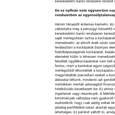
kereskedelmi banki rendszere rendült me
De ez nyilván nem egyszerűen na
rendszerben az egyensúlytalanság
Három tényezőt érdemes kiemelni. Az 
változtatta meg a pénzügyi közvetítő 
kereskedelmi banki rendszeren keresztül
saját mérlegükben tartva a kockázato
menedzselni, az elmúlt évek során szá
leválasztani a kockázatok bizonyos el
fizetőképességének kockázatát. Kialaku
elemeket külön is lehessen menedzseln
felvállalt ügyfélkockázatokat nem kell
fontos, mert a bankokat egyre szigorú
mérlegükből eltüntették a kockázatos e
megpróbálták piacosítani ezeket a kocká
áldozatai lettünk, mindenki azt gondol
mértékben merték adósságból finanszír
hitelbővülés következett be. Ez ahhoz v
ingatlanok vagy részvények. A felérték
körülmények változása nem gyakorolt t
eszközökről, hogy csak addig voltak l
jelzálog-portfólióból sokan akartak egy
lehetséges. Ez pánikot váltott ki, ame