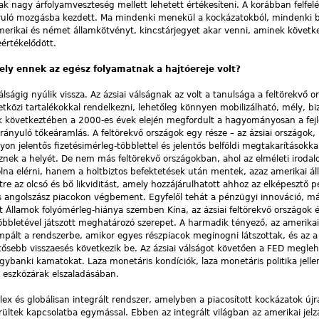
ak nagy árfolyamveszteség mellett lehetett értékesíteni. A korábban felfel
rányuló mozgásba kezdett. Ma mindenki menekül a kockázatokból, mindenki 
amerikai és német államkötvényt, kincstárjegyet akar venni, aminek követk
értékelődött.
ly ennek az egész folyamatnak a hajtóereje volt?
ságig nyúlik vissza. Az ázsiai válságnak az volt a tanulsága a feltörekvő o
özi tartalékokkal rendelkezni, le­hetőleg könnyen mobili­zálható, mély, b
k következtében a 2000-es évek elején megfordult a hagyományosan a fejl
irányuló tőkeáramlás. A feltörekvő országok egy része – az ázsiai országok
yon jelentős fizetésimérleg-többlettel és jelentős belföldi megtakarításokka
znek a helyét. De nem más feltörekvő országokban, ahol az elméleti irodal
na elérni, hanem a holtbiztos befektetések után mentek, azaz amerikai á
tre az olcsó és bő likviditást, amely hozzá­já­rul­hatott ahhoz az elképesztő 
 angolszász piacokon végbement. Egyfelől tehát a pénzügyi innováció, má
lt Államok folyómérleg-hiánya szemben Kína, az ázsiai feltörekvő országok é
többletével játszott meghatározó szerepet. A harmadik tényező, az amerika
mpált a rendszerbe, amikor egyes részpiacok meginogni látszottak, és az a
tősebb visszaesés következik be. Az ázsiai válságot követően a FED megle
gybanki kamatokat. Laza monetáris kondíciók, laza monetáris politika jell
z eszközárak elszaladásában.
lex és globálisan integrált rendszer, amelyben a piacosított kockázatok újr
ültek kapcsolatba egymással. Ebben az integrált világban az amerikai jelz