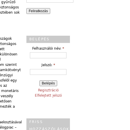
é gyűrűző
biztonságos
eztében sok
rszágok
BELÉPÉS
iztonságos
Felhasználói név:
*
ett
, különösen
l
om szerint
Jelszó:
*
llamkötvényt
pénzügyi
sfelől egy
s az
Regisztráció
i monetáris
Elfelejtett jelszó
 veszély
hetősen
emezték a
FRISS
aelosztásával
álogpiac –
HOZZÁSZÓLÁSOK