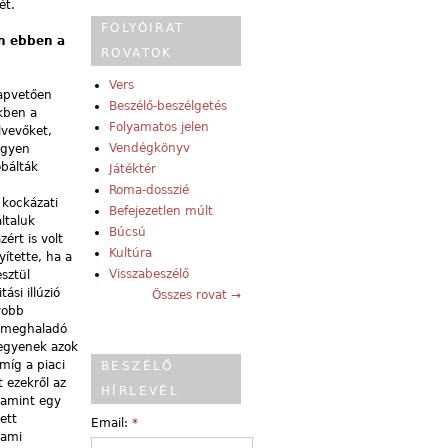
ét.
FOLYÓIRAT
n ebben a
ROVATOK
Vers
ap­vetően
Beszélő-beszélgetés
kben a
Folyamatos jelen
lvevőket,
Vendégkönyv
egyen
óbálták
Játéktér
Roma-dosszié
 kockázati
Befejezetlen múlt
ltaluk
Búcsú
ért is volt
Kultúra
ítette, ha a
Visszabeszélő
sztül
ási illúzió
Összes rovat →
yobb
e meghaladó
 legyenek azok
míg a piaci
BESZÉLŐ
 ezekről az
HÍRLEVÉL
 amint egy
ett
Email:
*
 ami