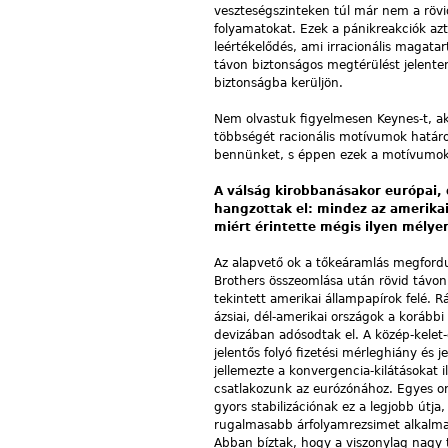
veszteségszinteken túl már nem a rövi
folyamatokat. Ezek a pánikreakciók az
leértékelődés, ami irracionális magatar
távon biztonságos megtérülést jelenten
biztonságba kerüljön.
Nem olvastuk figyelmesen Keynes-t, ak
többségét racionális motívumok határo
bennünket, s éppen ezek a motívumok 
A válság kirobbanásakor európai,
hangzottak el: mindez az amerik
miért érintette mégis ilyen mélye
Az alapvető ok a tőkeáramlás megfordul
Brothers összeomlása után rövid távon
tekintett amerikai állampapírok felé. R
ázsiai, dél-amerikai országok a korábbi
devizában adósodtak el. A közép-kelet-
jelentős folyó fizetési mérleg­hiány és
jellemezte a konvergencia-kilátásokat i
csatlakozunk az eurózónához. Egyes or
gyors stabilizációnak ez a legjobb útja
rugalmasabb árfolyam­rezsimet alkalmaz
Abban bíztak, hogy a viszonylag nagy t