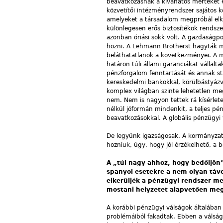
beavatkozásnak a kívánatos mértékét 
közvetítői intézményrendszer sajátos 
amelyeket a társadalom megpróbál elk
különlegesen erős biztosítékok rendsze
azonban óriási sokk volt. A gazdaságp
hozni. A Lehmann Brotherst hagyták m
beláthatatlanok a következményei. A 
határon túli állami garanciákat vállal
pénz­forgalom fenntartását és annak st
kereskedelmi bankokkal, körülbástyáz
komplex világban szinte lehetetlen meg
nem. Nem is nagyon tettek rá kísérlete
nélkül jóformán mindenkit, a teljes p
beavatkozásokkal. A globális pénzügyi v
De legyünk igazságosak. A kormányzati
hozniuk, úgy, hogy jól érzékelhető, a 
A „túl nagy ahhoz, hogy bedőljön”
spanyol esetekre a nem olyan táv
elkerüljék a pénzügyi rendszer me
mostani helyzetet alapvetően meg
A korábbi pénzügyi válságok általában 
problémáiból fakadtak. Ebben a válság