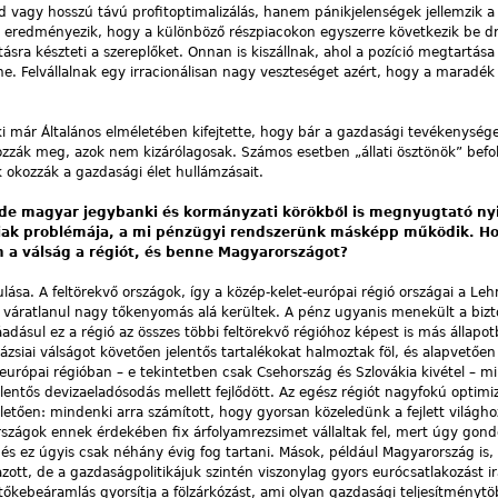
d vagy hosszú távú profitoptimalizálás, hanem pánikjelenségek jellemzik a
t eredményezik, hogy a különböző részpiacokon egyszerre következik be d
tásra készteti a szereplőket. Onnan is kiszállnak, ahol a pozíció megtartás
e. Felvállalnak egy irracionálisan nagy veszteséget azért, hogy a maradék
i már Általános elméletében kifejtette, hogy bár a gazdasági tevékenység
zzák meg, azok nem kizárólagosak. Számos esetben „állati ösztönök” befo
okozzák a gazdasági élet hullámzásait.
 de magyar jegybanki és kormányzati körökből is megnyugtató ny
aiak problémája, a mi pénzügyi rendszerünk másképp működik. H
n a válság a régiót, és benne Magyarországot?
ása. A feltörekvő országok, így a közép-kelet-európai régió országai a L
 váratlanul nagy tőkenyomás alá kerültek. A pénz ugyanis menekült a biz
áadásul ez a régió az összes többi feltörekvő régióhoz képest is más állapot
 ázsiai válságot követően jelentős tartalékokat halmoztak föl, és alapvetőe
európai régióban – e tekintetben csak Csehország és Szlovákia kivétel – m
 jelentős devizaeladósodás mellett fejlődött. Az egész régiót nagyfokú optim
lletően: mindenki arra számított, hogy gyorsan közeledünk a fejlett világh
szágok ennek érdekében fix árfolyamrezsimet vállaltak fel, mert úgy gond
, és ez úgyis csak néhány évig fog tartani. Mások, például Magyarország is,
ott, de a gazdaságpolitikájuk szintén viszonylag gyors eurócsatlakozást ir
őkebeáramlás gyorsítja a fölzárkózást, ami olyan gazdasági teljesítménytö