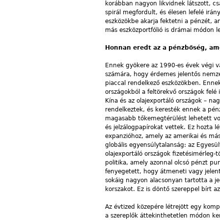
korábban nagyon likvidnek látszott, cs
spirál megfordult, és élesen lefelé i
eszközökbe akarja fektetni a pénzét, 
más eszközportfólió is drámai módon le
Honnan eredt az a pénzbőség, ame
Ennek gyökere az 1990-es évek végi vál
számára, hogy érdemes jelentős nemzetk
piaccal rendelkező esz­közökben. Enne
országokból a feltörekvő országok felé 
Kína és az olajexportáló országok – nag
rendelkeztek, és keresték ennek a pén
magasabb tőkemegtérülést lehetett vol
és jelzálogpapírokat vettek. Ez hozta lé
expanzióhoz, amely az amerikai és más
globális egyensúlyta­lanság: az Egyesü
olajexportáló országok fizetésimérleg-
politika, amely azonnal olcsó pénzt pu
fenyegetett, hogy átmeneti vagy jelen
sokáig nagyon alacsonyan tartotta a je
korszakot. Ez is döntő szereppel bírt a
Az évtized közepére létrejött egy komp
a szereplők áttekinthetetlen módon ker