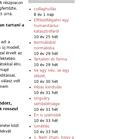
A részpiacon
fertőzte.
csillaghullás
t úrrá.
8 év 1 nap
Elfilozófálgatni egy
an tartani a
humanitárius
katasztrófáról
10 év 25 hét
 azt a
Normálisból
 új modell,
normálisba
al érvelt az
10 év 29 hét
fektetési
Tartalom és forma
tokkal élni,
10 év 29 hét
 majd
Se egy név, se egy
ditással,
idézet,
válasz volt
10 év 30 hét
i nem
Hibás kiindulás
10 év 31 hét
Ungváry
ődött,
sértődöttsége
k rosszul
10 év 31 hét
Én is számolok
10 év 33 hét
retei közt
Ismétlés
dekvát
10 év 33 hét
1. Nem írtam, hogy a