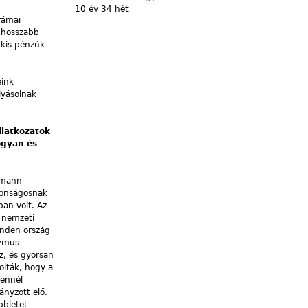
10 év 34 hét
rámai
a hosszabb
 kis pénzük
eink
lyásolnak
ilatkozatok
ogyan és
ehmann
tonságosnak
ban volt. Az
n nemzeti
inden ország
izmus
oz, és gyorsan
olták, hogy a
 ennél
ányzott elő.
bbletet