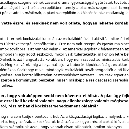
ásodlagos szegmensének zavarai drámai gyorsasággal gyűrűztek tovább. 
atlanságot hívott elő a szereplőkben, amely a piac más szegmenseit is meg
 pénzt adni a másiknak, a piaci szereplőkön a kölcsönös bizalmatlanság let
 vette észre, és senkinek nem volt ötlete, hogyan lehetne kordáb
t termék kockázatai kapcsán az eszkalálódó üzleti aktivitás mikor éri el
s túlértékeltségről beszélhetünk. Erre nem volt recept, és igazán ma sincs
ok továbbra is itt vannak velünk. Az amerikai jegybank folyamatosan azz
ondani egy adott eszközről, mikor válik túlértékeltté, mikor jön létre be
-elnök is azt hangoztatta korábban, hogy nem szabad adminisztratív korlá
ár. Meg kell várni, míg a folyamat eljut a buborék kipukkadásáig, és akkor
blémákat. Csakhogy mivel mindegyik eszkalációt továbbengedték a bő likvi
ásra, ami kontrollálhatatlan összeomláshoz vezetett. Erre csak egyetlen 
ndszerbe a kormányzati pénzeket, hiszen másképp a reálgazdaság szereplő
telhez.
et, hogy voltaképpen senki nem követett el hibát. A piac úgy fejl
ost ezzel kell kezdeni valamit. Vagy ellenkezőleg: valamit mégiscsa
alról, részint banki kockázatmenedzsment oldalról?
 még ma sem tudjuk pontosan, hol. Az a közgazdasági logika, amelynek a ke
ezte, hogy az árak, a kockázatok beárazása az egyes részpiacokat idővel a
. Nem számoltunk azzal, hogy vannak olyan pillanatok, amikor bizonyos