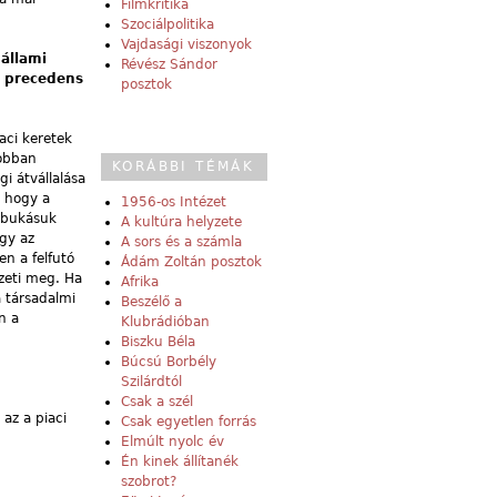
Filmkritika
Szociálpolitika
Vajdasági viszonyok
 állami
Révész Sándor
i precedens
posztok
aci keretek
jobban
KORÁBBI TÉMÁK
i átvállalása
, hogy a
1956-os Intézet
a bukásuk
A kultúra helyzete
gy az
A sors és a számla
n a felfutó
Ádám Zoltán posztok
izeti meg. Ha
Afrika
a társadalmi
Beszélő a
n a
Klubrádióban
Biszku Béla
Búcsú Borbély
Szilárdtól
Csak a szél
az a piaci
Csak egyetlen forrás
Elmúlt nyolc év
Én kinek állítanék
szobrot?