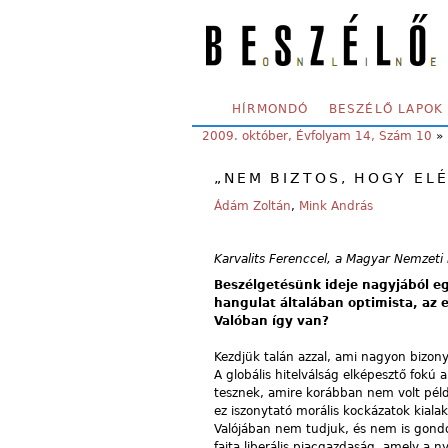
Skip to main content
SECONDARY MENU
HÍRMONDÓ
BESZÉLŐ LAPOK
YOU ARE HERE:
2009. október, Évfolyam 14, Szám 10
»
„NEM BIZTOS, HOGY ELÉ
Ádám Zoltán
,
Mink András
Karvalits Ferenccel, a Magyar Nemzeti
Beszélgetésünk ideje nagyjából eg
hangulat általában optimista, az 
Valóban így van?
Kezdjük talán azzal, ami nagyon bizon
A globális hitelválság elképesztő fokú 
tesznek, amire korábban nem volt példa
ez iszonytató morális kockázatok kia
Valójában nem tudjuk, és nem is gondol
fajta liberális piacgazdaság, amely a 