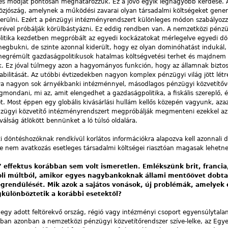
és módját pontosan meghatározzuk. Ez a jövő egyik legnagyobb kérdése. 
közjószág, amelynek a működési zavarai olyan társadalmi költségeket gene
erülni. Ezért a pénzügyi intézményrendszert különleges módon szabályozz
rével próbálják körülbástyázni. Ez eddig rendben van. A nemzet­közi pénzü
olitika kezdetben megpróbált az egyedi kockázatokat mérlegelve egyedi d
egbukni, de szinte azonnal kiderült, hogy ez olyan dominóhatást indukál
megrémült gazdaságpolitikusok hatalmas költségvetési terhet és majdne
tak. Ez jóval túlmegy azon a hagyományos funkción, hogy az államnak biztosí
abilitását. Az utóbbi évtizedekben nagyon komplex pénzügyi világ jött létr
va nagyon sok árnyékbanki intézménnyel, másodlagos pénzügyi közvetítőv
mondani, mi az, amit elengedhet a gazdaságpolitika, a fiskális szereplő, é
t. Most éppen egy globális kivásárlási hullám kellős közepén vagyunk, aza
énzügyi közvetítő intézményrendszert megpróbálják megmenteni ezekkel az 
álság átlökött bennünket a ló túlsó oldalára.
 döntéshozóknak rendkívül korlátos információkra alapozva kell azonnali 
be nem avatkozás esetleges társadalmi költségei riasztóan magasak lehetne
 effektus korábban sem volt ismeretlen. Emlékszünk brit, francia
oli múltból, amikor egyes nagybankoknak állami mentőövet dobt
grendülését. Mik azok a sajátos vonások, új problémák, amelyek 
különböztetik a korábbi esetektől?
egy adott feltörekvő ország, régió vagy intézményi csoport egyensúlytala
ban azonban a nemzetközi pénzügyi közvetítőrendszer szíve-lelke, az Egye