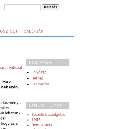
FOSZIGET
GALÉRIÁK
FOLYAMOK
arát változat
Folyóirat
Hetilap
. Ma a
Szamizdat
a nehezén.
övetkezménye.
CÍMLAP TÉMÁK
smiket
núi lehetünk,
Beszélő-beszélgetés
tóak.
1956
 hogy az a
Demokrácia
 a mai