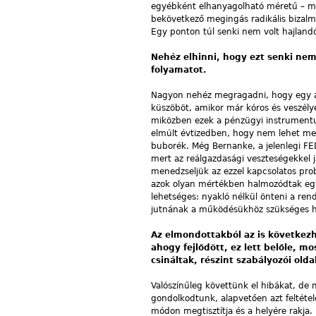
egyébként elhanyagolható méretű – m
bekövetkező megingás radikális bizalm
Egy ponton túl senki nem volt hajlandó
Nehéz elhinni, hogy ezt senki nem
folyamatot.
Nagyon nehéz megragadni, hogy egy adot
küszöböt, amikor már kóros és veszélye
miközben ezek a pénzügyi instrumentum
elmúlt évtizedben, hogy nem lehet megm
buborék. Még Bernanke, a jelenlegi FED
mert az reálgazdasági veszteségekkel j
menedzseljük az ezzel kapcsolatos pro
azok olyan mértékben halmozódtak egym
lehetséges: nyakló nélkül önteni a re
jutnának a működésükhöz szükséges hi
Az elmondottakból az is következh
ahogy fejlődött, ez lett belőle, m
csináltak, részint szabályozói old
Valószínűleg követtünk el hibákat, de
gondolkodtunk, alapvetően azt feltétel
módon megtisztítja és a helyére rakja