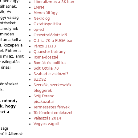
A pénzügyi
Liberalizmus a 3K-ban
rálhatnak,
LMPM
ák, és
Menekültügy
gyi válság
Nekrológ
öntéseket
Oktatáspolitika
, amelynek
op-ed
m minden
Összetorlódott idő
tania kell a
Ottilia 70 a FUGA-ban
e, közepén a
Párizs 11/13
el. Ebben a
Quaestor-botrány
s mi az, amit
Roma-dosszié
z válogatás
Romák és politika
óriási
Solt Ottilia 70
Szabad-e zsidózni?
SZDSZ
döntéseket
Szerzők, szerkesztők,
k.
bloggerek
Szijj Ferenc
, német,
piszkozatai
ak, hogy
Természetes fények
ezt a
Történelmi emlékezet
Választás 2014
Vegyes vágott
nsági
sült Államok