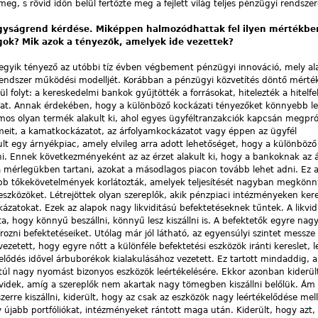
g, s rövid időn belül fertőzte meg a fejlett világ teljes pénzügyi rendszer
gyságrend kérdése. Miképpen halmozódhattak fel ilyen mértékbe
ok? Mik azok a tényezők, amelyek ide vezettek?
egyik tényező az utóbbi tíz évben végbement pénzügyi innováció, mely al
rendszer működési modelljét. Korábban a pénzügyi közvetítés döntő mérté
 folyt: a kereskedelmi bankok gyűjtötték a forrásokat, hitelezték a hitelfe
kat. Annak érdekében, hogy a különböző kockázati tényezőket könnyebb l
mos olyan termék alakult ki, ahol egyes ügyféltranzakciók kapcsán megpr
emeit, a kamatkockázatot, az árfolyamkockázatot vagy éppen az ügyfél
lt egy árnyékpiac, amely elvileg arra adott lehetőséget, hogy a különböző
i. Ennek következményeként az az érzet alakult ki, hogy a bankoknak az á
 a mérlegükben tartani, azokat a másodlagos piacon tovább lehet adni. Ez az
bb tőkekövetelmények korlátozták, amelyek teljesítését nagyban megkönny
szközöket. Létrejöttek olyan szereplők, akik pénzpiaci intézményeken kere
zatokat. Ezek az alapok nagy likviditású befektetéseknek tűntek. A likvidit
ta, hogy könnyű beszállni, könnyű lesz kiszállni is. A befektetők egyre nag
ozni befektetéseiket. Utólag már jól látható, az egyensúlyi szintet messz
ezetett, hogy egyre nőtt a különféle befektetési eszközök iránti kereslet,
elődés idővel árbuborékok kialakulásához vezetett. Ez tartott mindaddig, a
úl nagy nyomást bizonyos eszközök leértékelésére. Ekkor azonban kiderült
ikvidek, amíg a szereplők nem akartak nagy tömegben kiszállni belőlük. Ám
szerre kiszállni, kiderült, hogy az csak az eszközök nagy leértékelődése mell
ly újabb portfóliókat, intézményeket rántott maga után. Kiderült, hogy azt,