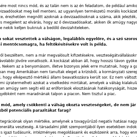
sére most nincs mód, és az talán nem is az én feladatom, de például amiko
izaadósokat meg kell menteni, az ugyanilyen természetű morális kockázat
te, érezhetően megnőtt azoknak a devizaadósoknak a száma, akik jelezték
 is megjelent az elvárás, hogy az ő devizaadósaikat, akiken ők amúgy nagy
 nekik kelljen bukniuk a bedőlő devizahiteleken.
okat vesztettek a válságon, legalábbis egyelőre, és a szó szoro
i mentőcsomagra, ha feltőkésítésekre volt is példa.
ről beszéltem, nem a már megvalósult kifizetésekre, veszteségátvállaláso
ávolabbi jövőre vonatkozik. A kockázat abban áll, hogy hosszú távon gyök
 Nekem az a benyomásom, illetve bizonyos jelek erre mutatnak, hogy a ga
an meg Amerikában nem tanultak eleget a krízisből, a kormányzati szere
ól, hogy elképesztő mértékű állami beavatkozásra került sor. Ez nem változ
ami újratermelheti azokat a viselkedési mintákat, amelyek a válság kialaku
ában amúgy sem segíti elő az erőforrások elosztásának hatékonyságát, hisze
egyébként nem maradnának talpon a piacon. Nem tisztul a piac.
s mód, amely csökkenti a válság okozta veszteségeket, de nem jár 
kből potenciális parazitákat farag?
ntegrációnak olyan mértéke, amelynek a tovagyűrűző negatív hatásai nag
nerálta veszteség. A társadalmi jólét szempontjából ilyen esetekben indok
s igazi tudásunk, intézményes megoldásaink és eszközeink arra, hogy en