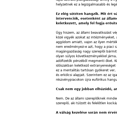
helyzetnek ez a legizgalmasabb és leg
Ez elég sötéten hangzik. Mit ért s
intervenciók, esetenként az állam
keletkezett, amely fel fogja erősít
Úgy hiszem, az állami beavatkozást vég
közé vigyék azokat az intézményeket, a
aggódom amiatt, vajon az ilyen mérték
nem eredményezi-e azt, hogy a piaci s
magángazdaság nagy szereplői bármit t
olyan súlyos következményekkel járna,
adófizetők pénzéből megmenti őket. Kö
időszakban keletkező extranyereséget ő
ez a mentalitás tartósan gyökeret ver,
és erkölcsi alapjait. Szerintem ez az i
részvénypiacokon újra eufórikus hangula
Csak nem egy jobban elhúzódó, am
Nem. De az állami szereplőknek minde
szereplő, aki túlzott és felelőtlen kocká
A válság kezelése során nem érvén