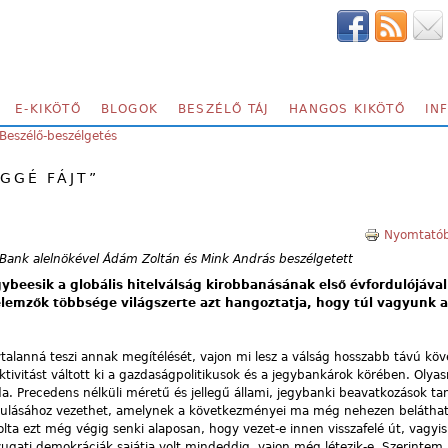
E-KIKÖTŐ
BLOGOK
BESZÉLŐ TÁJ
HANGOS KIKÖTŐ
IN
Beszélő-beszélgetés
GGÉ FÁJT”
Nyomtatób
 Bank alelnökével Ádám Zoltán és Mink András beszélgetett
ybeesik a globális hitelválság kirobbanásának első évfordulójával
elemzők többsége világszerte azt hangoztatja, hogy túl vagyunk 
ytalanná teszi annak megítélését, vajon mi lesz a válság hosszabb távú k
aktivitást váltott ki a gazdaságpolitikusok és a jegybankárok körében. Olya
. Precedens nélküli méretű és jellegű állami, jegybanki beavatkozások ta
lakulásához vezethet, amelynek a következményei ma még nehezen belátha
ta ezt még végig senki alaposan, hogy vezet-e innen visszafelé út, vagyis
nyugati demokráciák sajátja volt mindeddig, vajon még létezik-e. Szerintem