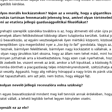
égetőbb kérdése.
úlyos morális kockázatokon? Vajon az a veszély, hogy a gigantikus
osítás tartósan fennmaradó jelenség lesz, amivel olyan történelm
eni az etatista jellegű gazdaságpolitikai filozófiákat?
rehajtó szereplők szándéka továbbra is az, hogy átmeneti idő után újra pi
melyek állami feltőkésítéssel többségi állami tulajdonba kerültek. Sokkal 
ű beavatkozás, az egyéni veszteségeknek ilyen mértékű központi, közösség
zereplőkben újra megerősítést nyer a „
too big to fail
” gondolata. Vagyis az
esznek, bármilyen felelőtlenek, bármilyen nagy kockázatot is vállalnak, 
 olyan nagy járulékos kárt okozna, hogy az állam nem tehet mást, mint ho
nnyen juthatnak arra a következtetésre, hogy ezen csak nyerhetnek, hisze
k zsebelik be, viszont ennek az árát, amikor a lufi kipukkad, a közösség f
 romba döntheti a piacgazdaság teljes intézményrendszerét, szétzúzhatja 
gazi veszély. Aggasztó, hogy alig néhány hónappal a nagy krízis és pánik utá
t tapasztalható, ami azt jelzi, nem biztos, hogy eléggé fájt.
olyan nevelő jellegű recesszióra volna szükség?
n egyes beavatkozásnál mindent meg kell tenniük annak érdekében, hogy 
zatot vállalt, a lehető legtöbb terhet legyen kénytelen viselni.
yesült ez az elv?