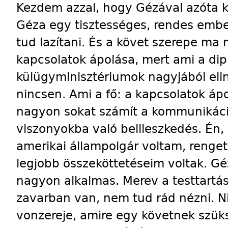
Kezdem azzal, hogy Gézával azóta ki
Géza egy tisztességes, rendes emb
tud lazítani. És a követ szerepe ma
kapcsolatok ápolása, mert ami a diplo
külügyminisztériumok nagyjából elin
nincsen. Ami a fő: a kapcsolatok áp
nagyon sokat számít a kommunikáció
viszonyokba való beilleszkedés. Én,
amerikai állampolgár voltam, renge
legjobb összeköttetéseim voltak. Gé
nagyon alkalmas. Merev a testtartása
zavarban van, nem tud rád nézni. 
vonzereje, amire egy követnek szüks