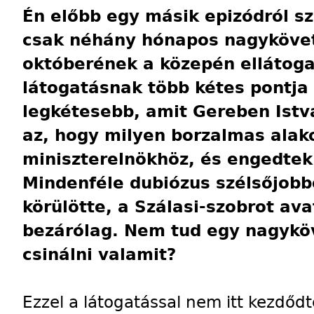
Én előbb egy másik epizódról s
csak néhány hónapos nagykövet 
októberének a közepén ellátog
látogatásnak több kétes pontja 
legkétesebb, amit Gereben Istv
az, hogy milyen borzalmas alak
miniszterelnökhöz, és engedtek
Mindenféle dubiózus szélsőjobb
körülötte, a Szálasi-szobrot a
bezárólag. Nem tud egy nagyköv
csinálni valamit?
Ezzel a látogatással nem itt kezdőd