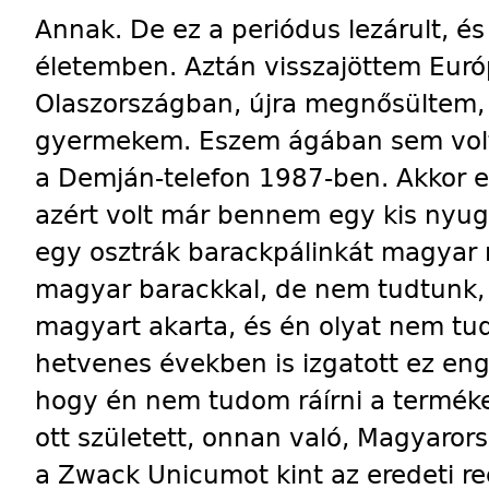
Annak. De ez a periódus lezárult, és
életemben. Aztán visszajöttem Eur
Olaszországban, újra megnősültem, o
gyermekem. Eszem ágában sem volt h
a Demján-telefon 1987-ben. Akkor el
azért volt már bennem egy kis nyug
egy osztrák barackpálinkát magyar r
magyar barackkal, de nem tudtunk, 
magyart akarta, és én olyat nem tud
hetvenes években is izgatott ez en
hogy én nem tudom ráírni a terméke
ott született, onnan való, Magyarors
a Zwack Unicumot kint az eredeti r