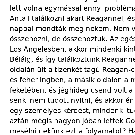
lett volna egymással ennyi problém
Antall találkozni akart Reagannel, és
nappal mondták meg nekem. Nem vol
összehozni, de összehoztuk. Az egé
Los Angelesben, akkor mindenki kint
Béláig, és így találkoztunk Reagann
oldalán ült a tizenkét tagú Reagan-
és fehér ingben, a másik oldalon a
feketében, és jéghideg csend volt a
senki nem tudott nyitni, és akkor 
egy személyes kérdést, mindenki tud
aztán mégis nagyon jóban lettek Go
mesélni nekünk ezt a folyamatot? H