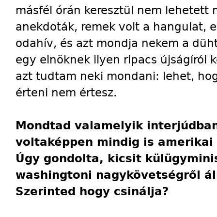
másfél órán keresztül nem lehetett m
anekdoták, remek volt a hangulat, 
odahív, és azt mondja nekem a düh
egy elnöknek ilyen ripacs újságírói k
azt tudtam neki mondani: lehet, hog
érteni nem értesz.
Mondtad valamelyik interjúdba
voltaképpen mindig is amerikai 
Úgy gondolta, kicsit külügymini
washingtoni nagykövetségről ál
Szerinted hogy csinálja?