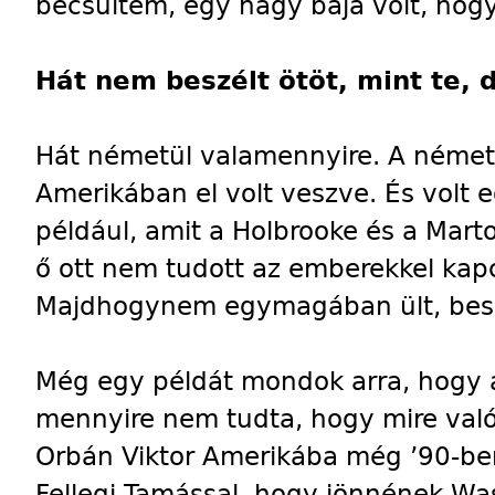
becsültem, egy nagy baja volt, hog
Hát nem beszélt ötöt, mint te, 
Hát németül valamennyire. A német 
Amerikában el volt veszve. És volt e
például, amit a Holbrooke és a Mart
ő ott nem tudott az emberekkel kapc
Majdhogynem egymagában ült, beszél
Még egy példát mondok arra, hogy a
mennyire nem tudta, hogy mire való
Orbán Viktor Amerikába még ’90-ben
Fellegi Tamással, hogy jönnének Wa