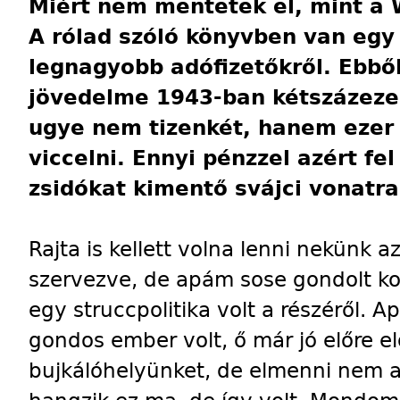
Miért nem mentetek el, mint a
A rólad szóló könyvben van eg
legnagyobb adófizetőkről. Ebből
jövedelme 1943-ban kétszázezer
ugye nem tizenkét, hanem ezer
viccelni. Ennyi pénzzel azért fe
zsidókat kimentő svájci vonatra
Rajta is kellett volna lenni nekünk 
szervezve, de apám sose gondolt ko
egy struccpolitika volt a részéről. 
gondos ember volt, ő már jó előre el
bujkálóhelyünket, de elmenni nem a