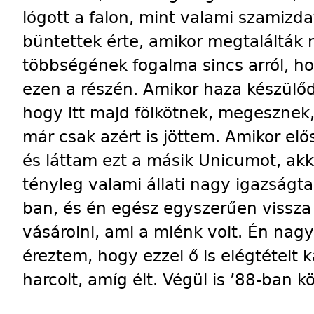
lógott a falon, mint valami szamizdat
büntettek érte, amikor megtalálták
többségének fogalma sincs arról, ho
ezen a részén. Amikor haza készül
hogy itt majd fölkötnek, megesznek,
már csak azért is jöttem. Amikor elő
és láttam ezt a másik Unicumot, ak
tényleg valami állati nagy igazságta
ban, és én egész egyszerűen vissza
vásárolni, ami a miénk volt. Én na
éreztem, hogy ezzel ő is elégtételt k
harcolt, amíg élt. Végül is ’88-ban k