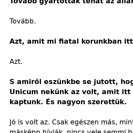
Tovább gyártották tehát az áll
Tovább.
Azt, amit mi fiatal korunkban it
Azt.
S amiről eszünkbe se jutott, ho
Unicum nekünk az volt, amit it
kaptunk. És nagyon szerettük.
Jó is volt az. Csak egészen más, min
másképp hívják, nincs vele semmi b