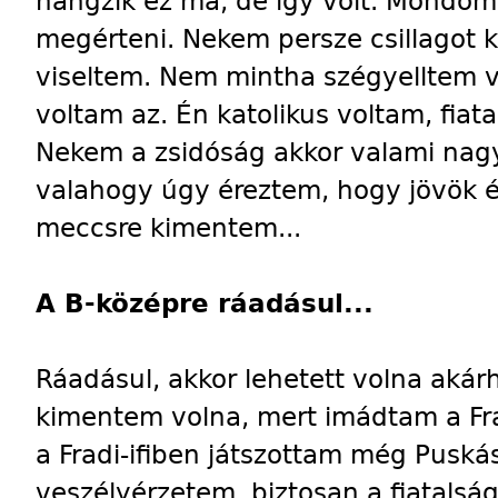
hangzik ez ma, de így volt. Mondom
megérteni. Nekem persze csillagot k
viseltem. Nem mintha szégyelltem 
voltam az. Én katolikus voltam, fiat
Nekem a zsidóság akkor valami nagyo
valahogy úgy éreztem, hogy jövök é
meccsre kimentem...
A B-középre ráadásul...
Ráadásul, akkor lehetett volna akárh
kimentem volna, mert imádtam a Frad
a Fradi-ifiben játszottam még Puskás
veszélyérzetem, biztosan a fiatals