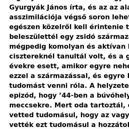
Gyurgyák János írta, és az az al
asszimilációja végső soron lehe
egészen közelről kell érintenie 
beleszülettél egy zsidó származ
mégpedig komolyan és aktívan k
cisztereknél tanultál volt, és a
évekre esett, amikor egyre nehe
ezzel a származással, és egyre
tudomást venni róla. A helyzet
epizód, hogy ’44-ben a búvóhelye
meccsekre. Mert oda tartoztál, 
vetted tudomásul, hogy az vag
vették ezt tudomásul a hozzáto