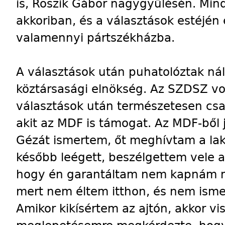
is, Roszik Gábor nagygyűlésén. Min
akkoriban, és a választások estéjén
valamennyi pártszékházba.
A választások után puhatolóztak ná
köztársasági elnökség. Az SZDSZ vo
választások után természetesen csak
akit az MDF is támogat. Az MDF-ből
Gézát ismertem, őt meghívtam a la
később leégett, beszélgettem vele a
hogy én garantáltam nem kapnám 
mert nem éltem itthon, és nem ism
Amikor kikísértem az ajtón, akkor v