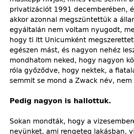
privatizációt 1991 decemberében, é
akkor azonnal megszüntettük a álla
egyáltalán nem voltam nyugodt, me
hogy ti itt Unicumként megszerette
egészen mást, és nagyon nehéz lesz
mondhatom neked, hogy nagyon kön
róla győződve, hogy nektek, a fiat
semmit se mond a Zwack név, nem is
Pedig nagyon is hallottuk.
Sokan mondták, hogy a vizesemberes
nevünket, ami rengeteg lakásban, v