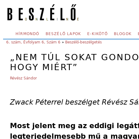
Skip to main content
SECONDARY MENU
HÍRMONDÓ
BESZÉLŐ LAPOK
E-KIKÖTŐ
BLOGOK
YOU ARE HERE:
6. szám, Évfolyam 6, Szám 6
»
Beszélő-beszélgetés
„NEM TÚL SOKAT GOND
HOGY MIÉRT”
Révész Sándor
Zwack Péterrel beszélget Révész S
Most jelent meg az eddigi legá
legterjedelmesebb mű a magyar 