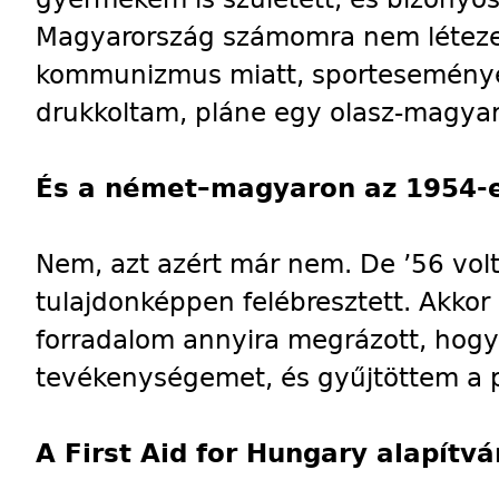
Magyarország számomra nem létezet
kommunizmus miatt, sporteseménye
drukkoltam, pláne egy olasz-magya
És a német–magyaron az 1954-e
Nem, azt azért már nem. De ’56 vol
tulajdonképpen felébresztett. Akkor
forradalom annyira megrázott, hog
tevékenységemet, és gyűjtöttem a 
A First Aid for Hungary alapítv