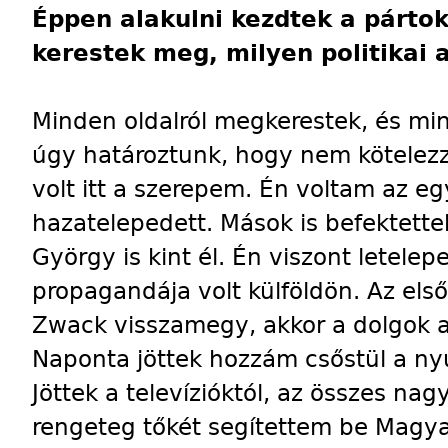
Éppen alakulni kezdtek a pártok,
kerestek meg, milyen politikai 
Minden oldalról megkerestek, és mi
úgy határoztunk, hogy nem kötele
volt itt a szerepem. Én voltam az e
hazatelepedett. Mások is befektette
György is kint él. Én viszont letele
propagandája volt külföldön. Az első
Zwack visszamegy, akkor a dolgok a
Naponta jöttek hozzám csőstül a ny
Jöttek a televízióktól, az összes nag
rengeteg tőkét segítettem be Magy