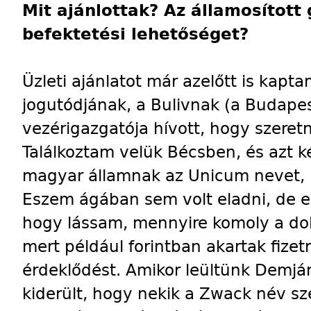
Mit ajánlottak? Az államosított
befektetési lehetőséget?
Üzleti ajánlatot már azelőtt is kapta
jogutódjának, a Bulivnak (a Budapest
vezérigazgatója hívott, hogy szeret
Találkoztam velük Bécsben, és azt 
magyar államnak az Unicum nevet, i
Eszem ágában sem volt eladni, de eg
hogy lássam, mennyire komoly a do
mert például forintban akartak fizet
érdeklődést. Amikor leültünk Demján
kiderült, hogy nekik a Zwack név sz