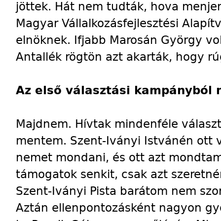
jöttek. Hát nem tudták, hova menjen
Magyar Vállalkozásfejlesztési Alapít
elnöknek. Ifjabb Marosán György vo
Antallék rögtön azt akarták, hogy r
Az első választási kampányból 
Majdnem. Hívtak mindenféle válasz
mentem. Szent-Iványi Istvánén ott 
nemet mondani, és ott azt mondta
támogatok senkit, csak azt szeretné
Szent-Iványi Pista barátom nem szo
Aztán ellenpontozásként nagyon g