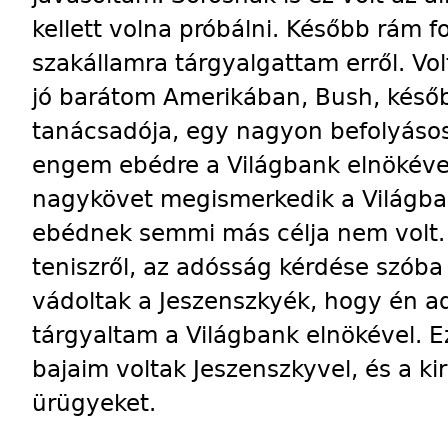
kellett volna próbálni. Később rám f
szakállamra tárgyalgattam erről. V
jó barátom Amerikában, Bush, késő
tanácsadója, egy nagyon befolyáso
engem ebédre a Világbank elnökéve
nagykövet megismerkedik a Világba
ebédnek semmi más célja nem volt. 
teniszről, az adósság kérdése szóba
vádoltak a Jeszenszkyék, hogy én 
tárgyaltam a Világbank elnökével. E
bajaim voltak Jeszenszkyvel, és a k
ürügyeket.