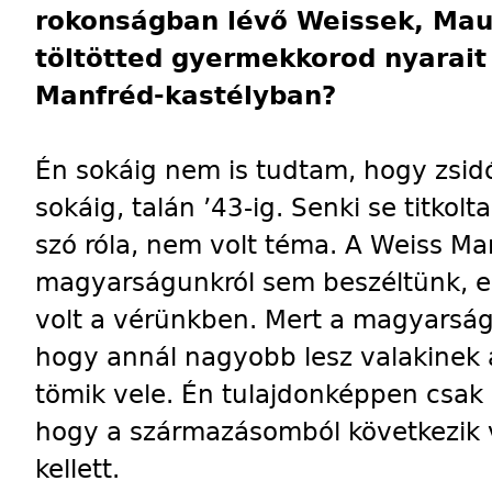
rokonságban lévő Weissek, Maut
töltötted gyermekkorod nyarait
Manfréd-kastélyban?
Én sokáig nem is tudtam, hogy zsi
sokáig, talán ’43-ig. Senki se titko
szó róla, nem volt téma. A Weiss M
magyarságunkról sem beszéltünk, e
volt a vérünkben. Mert a magyarság
hogy annál nagyobb lesz valakinek
tömik vele. Én tulajdonképpen csak
hogy a származásomból következik 
kellett.