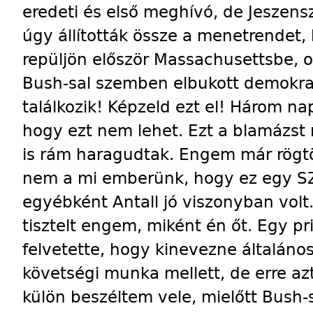
eredeti és első meghívó, de Jeszen
úgy állították össze a menetrendet,
repüljön először Massachusettsbe, ot
Bush-sal szemben elbukott demokrata
találkozik! Képzeld ezt el! Három n
hogy ezt nem lehet. Ezt a blamázst
is rám haragudtak. Engem már rögtö
nem a mi emberünk, hogy ez egy S
egyébként Antall jó viszonyban volt.
tisztelt engem, miként én őt. Egy p
felvetette, hogy kinevezne általáno
követségi munka mellett, de erre az
külön beszéltem vele, mielőtt Bush-sa