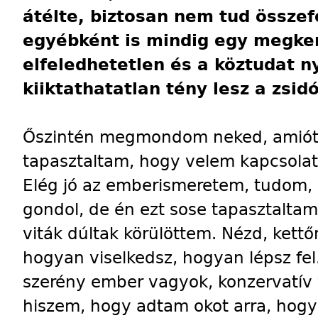
átélte, biztosan nem tud összef
egyébként is mindig egy megker
elfeledhetetlen és a köztudat n
kiiktathatatlan tény lesz a zsid
Őszintén megmondom neked, amiót
tapasztaltam, hogy velem kapcsolat
Elég jó az emberismeretem, tudom, 
gondol, de én ezt sose tapasztalta
viták dúltak körülöttem. Nézd, kettőn
hogyan viselkedsz, hogyan lépsz fe
szerény ember vagyok, konzervatív 
hiszem, hogy adtam okot arra, hogy