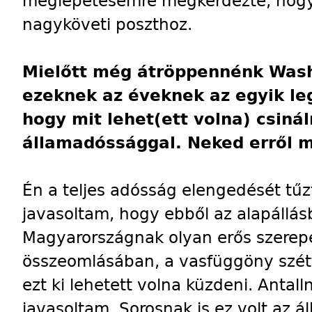
meglepetésemre megkérdezte, hogy 
nagyköveti poszthoz.
Mielőtt még átröppennénk Wash
ezeknek az éveknek az egyik leg
hogy mit lehet(ett volna) csiná
államadóssággal. Neked erről m
Én a teljes adósság elengedését tűzt
javasoltam, hogy ebből az alapállásb
Magyarországnak olyan erős szerepe 
összeomlásában, a vasfüggöny szét
ezt ki lehetett volna küzdeni. Antal
javasoltam. Sorosnak is ez volt az 