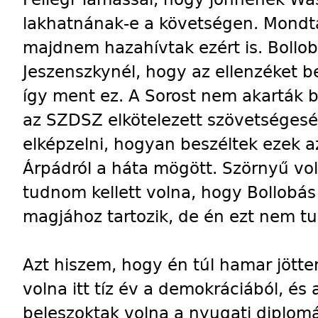
lakhatnának-e a követségen. Mondt
majdnem hazahívtak ezért is. Bollobá
Jeszenszkynél, hogy az ellenzéket 
így ment ez. A Sorost nem akarták 
az SZDSZ elkötelezett szövetségesé
elképzelni, hogyan beszéltek ezek 
Árpádról a háta mögött. Szörnyű vo
tudnom kellett volna, hogy Bollobá
magjához tartozik, de én ezt nem t
Azt hiszem, hogy én túl hamar jötte
volna itt tíz év a demokráciából, és
beleszoktak volna a nyugati diplom