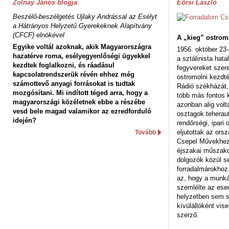
Zolnay János blogja
Eörsi László
Beszélő-beszélgetés Ujlaky Andrással az Esélyt
a Hátrányos Helyzetű Gyerekeknek Alapítvány
(CFCF) elnökével
A „kieg” ostrom
Egyike voltál azoknak, akik Magyarországra
1956. október 23-
hazatérve roma, esélyegyenlőségi ügyekkel
a sztálinista hat
kezdtek foglalkozni, és ráadásul
fegyvereket szere
kapcsolatrendszerük révén ehhez még
ostromolni kezdt
számottevő anyagi forrásokat is tudtak
Rádió székházát,
mozgósítani. Mi indított téged arra, hogy a
több más fontos 
magyarországi közéletnek ebbe a részébe
azonban alig volt
vesd bele magad valamikor az ezredforduló
osztagok teheraut
idején?
rendőrségi, ipar
eljutottak az ors
Tovább
Csepel Művekhez 
éjszakai műszakot
dolgozók közül s
forradalmárokhoz.
az, hogy a munk
szemlélte az es
helyzetben sem s
kívülállóként vise
szerző.