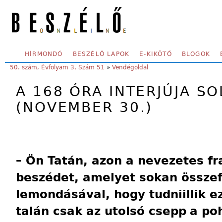
Skip to main content
SECONDARY MENU
HÍRMONDÓ
BESZÉLŐ LAPOK
E-KIKÖTŐ
BLOGOK
YOU ARE HERE:
50. szám, Évfolyam 3, Szám 51
»
Vendégoldal
A 168 ÓRA INTERJÚJA SO
(NOVEMBER 30.)
– Ön Tatán, azon a nevezetes fr
beszédet, amelyet sokan össze
lemondásával, hogy tudniillik ez
talán csak az utolsó csepp
a po