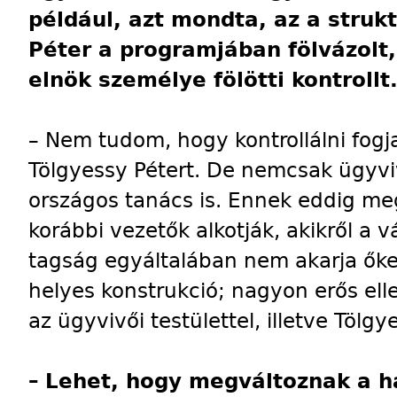
például, azt mondta, az a struk
Péter a programjában fölvázolt,
elnök személye fölötti kontrollt
– Nem tudom, hogy kontrollálni fogja
Tölgyessy Pétert. De nemcsak ügyvi
országos tanács is. Ennek eddig meg
korábbi vezetők alkotják, akikről a v
tagság egyáltalában nem akarja őket
helyes konstrukció; nagyon erős elle
az ügyvivői testülettel, illetve Tölg
–
Lehet, hogy megváltoznak a h