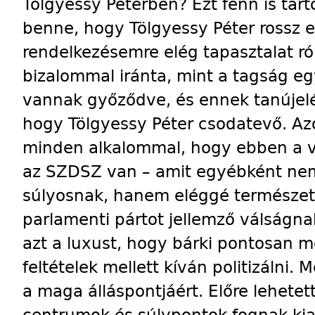
Tölgyessy Péterben? Ezt fenn is ta
benne, hogy Tölgyessy Péter rossz el
rendelkezésemre elég tapasztalat r
bizalommal iránta, mint a tagság eg
vannak győződve, és ennek tanújelét
hogy Tölgyessy Péter csodatevő. A
minden alkalommal, hogy ebben a 
az SZDSZ van – amit egyébként ne
súlyosnak, hanem eléggé természet
parlamenti pártot jellemző válságn
azt a luxust, hogy bárki pontosan 
feltételek mellett kíván politizálni.
a maga álláspontjáért. Előre lehetet