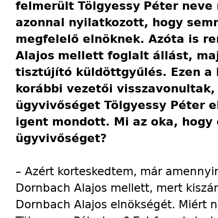
felmerült Tölgyessy
Péter neve 
azonnal nyilatkozott, hogy se
megfelelő elnöknek. Azóta is r
Alajos
mellett foglalt állást, m
tisztújító küldöttgyűlés. Ezen 
korábbi vezetői visszavonultak,
ügyvivőséget Tölgyessy Péter el
igent mondott. Mi az oka, hogy 
ügyvivőséget?
– Azért korteskedtem, már amennyir
Dornbach Alajos mellett, mert kisz
Dornbach Alajos elnökségét. Miért 