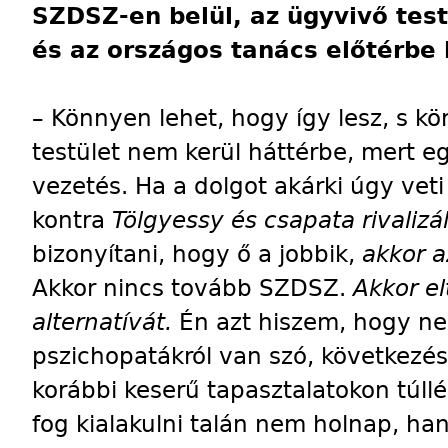
SZDSZ-en belül, az ügyvivő test
és az országos tanács előtérbe 
– Könnyen lehet, hogy így lesz, s k
testület nem kerül háttérbe, mert e
vezetés. Ha a dolgot akárki úgy veti
kontra
Tölgyessy és csapata rivaliz
bizonyítani, hogy ő a jobbik,
akkor 
Akkor nincs tovább SZDSZ.
Akkor el
alternatívát.
Én azt hiszem, hogy n
pszichopatákról van szó, következé
korábbi keserű tapasztalatokon túll
fog kialakulni talán nem holnap, ha