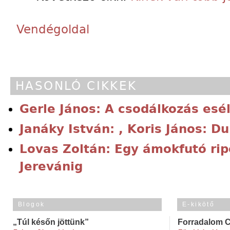
Vendégoldal
HASONLÓ CIKKEK
Gerle János: A csodálkozás esé
Janáky István: , Koris János: D
Lovas Zoltán: Egy ámokfutó ripo
Jerevánig
Blogok
E-kikötő
„Túl későn jöttünk”
Forradalom 