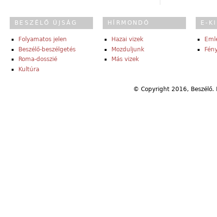
BESZÉLŐ ÚJSÁG
HÍRMONDÓ
E-K
Folyamatos jelen
Hazai vizek
Eml
Beszélő-beszélgetés
Mozduljunk
Fény
Roma-dosszié
Más vizek
Kultúra
© Copyright 2016, Beszélő. 