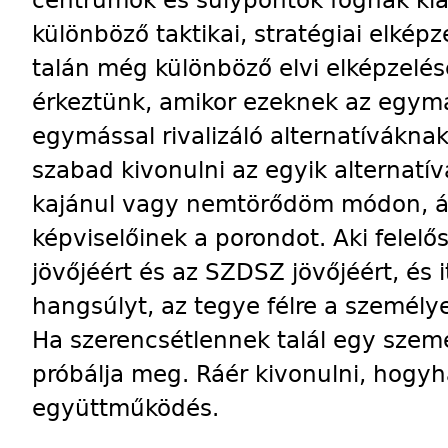
centrumok és súlypontok fognak kia
különböző taktikai, stratégiai elkép
talán még különböző elvi elképzelés
érkeztünk, amikor ezeknek az egymá
egymással rivalizáló alternatívákna
szabad kivonulni az egyik alternatí
kajánul vagy nemtörődöm módon, át
képviselőinek a porondot. Aki felel
jövőjéért és az SZDSZ jövőjéért, és 
hangsúlyt, az tegye félre a személyes
Ha szerencsétlennek talál egy személ
próbálja meg. Ráér kivonulni, hogyha
együttműködés.