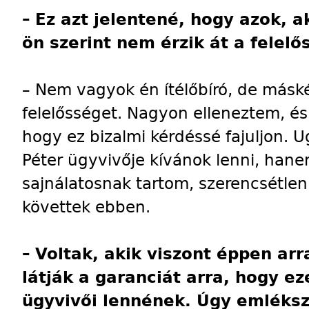
–
Ez azt jelentené, hogy azok, a
ön szerint nem érzik át a felelő
– Nem vagyok én ítélőbíró, de más
felelősséget. Nagyon elleneztem, és 
hogy ez bizalmi kérdéssé fajuljon. 
Péter ügyvivője kívánok lenni, han
sajnálatosnak tartom, szerencsétle
követtek ebben.
–
Voltak, akik viszont éppen ar
látják a garanciát arra, hogy e
ügyvivői lennének. Úgy emléks