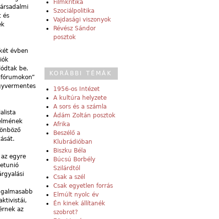
Filmkritika
társadalmi
Szociálpolitika
t és
Vajdasági viszonyok
ek
Révész Sándor
posztok
-két évben
iók
lódtak be.
KORÁBBI TÉMÁK
s fórumokon”
egyvermentes
1956-os Intézet
A kultúra helyzete
A sors és a számla
alista
Ádám Zoltán posztok
delmének
Afrika
ülönböző
Beszélő a
ását.
Klubrádióban
Biszku Béla
 az egyre
Búcsú Borbély
jetunió
Szilárdtól
árgyalási
Csak a szél
Csak egyetlen forrás
rugalmasabb
Elmúlt nyolc év
ktivistái,
Én kinek állítanék
térnek az
szobrot?