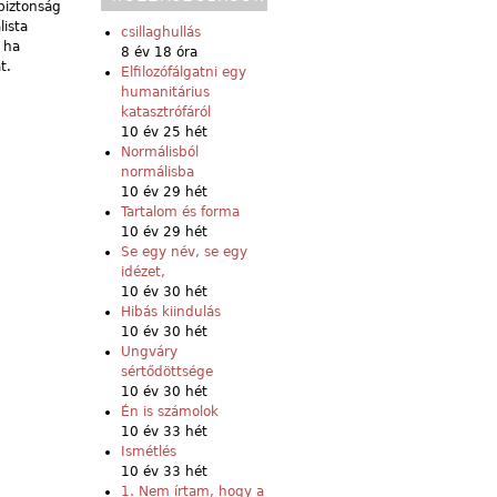
biztonság
ista
csillaghullás
 ha
8 év 18 óra
t.
Elfilozófálgatni egy
humanitárius
katasztrófáról
10 év 25 hét
Normálisból
normálisba
10 év 29 hét
Tartalom és forma
10 év 29 hét
Se egy név, se egy
idézet,
10 év 30 hét
Hibás kiindulás
10 év 30 hét
Ungváry
sértődöttsége
10 év 30 hét
Én is számolok
10 év 33 hét
Ismétlés
10 év 33 hét
1. Nem írtam, hogy a