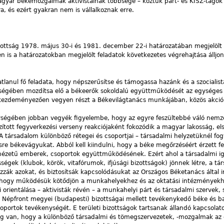
magyar békemozgalmak aktivistáinak többsége – köztük párt- és KISZ-tagok
ra, és ezért gyakran nem is vállalkoznak erre.
ottság 1978. május 30-i és 1981. december 22-i határozatában megjelölt f
ben is a határozatokban megjelölt feladatok következetes végrehajtása állj
anul fő feladata, hogy népszerűsítse és támogassa hazánk és a szocialis
ségében mozdítsa elő a békeerők sokoldalú együttműködését az egységes f
s kezdeményezően vegyen részt a Békevilágtanács munkájában, közös akció
ségében jobban vegyék figyelembe, hogy az egyre feszültebbé váló nemz
szított fegyverkezési verseny reakciójaként fokozódik a magyar lakosság, e
 A társadalom különböző rétegei és csoportjai – társadalmi helyzetüknél fog
sre békevágyukat. Abból kell kiindulni, hogy a béke megőrzéséért érzett fe
gnézetű emberek, csoportok együttműködésének. Ezért ahol a társadalmi i
gek (klubok, körök, vitafórumok, ifjúsági bizottságok) jönnek létre, a tá
ák azokat, és biztosítsák kapcsolódásukat az Országos Béketanács által ir
hogy működésük kötődjön a munkahelyekhez és az oktatási intézményekh
ai orientálása – aktivisták révén – a munkahelyi párt és társadalmi szervek,
as Népfront megyei (budapesti) bizottságai mellett tevékenykedő béke és b
soportok tevékenységét. E területi bizottságok tartsanak állandó kapcsolato
ég van, hogy a különböző társadalmi és tömegszervezetek, -mozgalmak az 