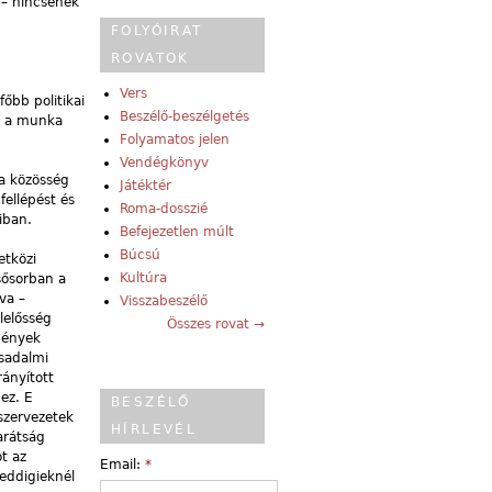
 – nincsenek
FOLYÓIRAT
ROVATOK
Vers
őbb politikai
Beszélő-beszélgetés
on a munka
Folyamatos jelen
Vendégkönyv
ta közösség
Játéktér
ellépést és
Roma-dosszié
iban.
Befejezetlen múlt
Búcsú
etközi
Kultúra
lsősorban a
va –
Visszabeszélő
lelősség
Összes rovat →
gények
rsadalmi
ányított
ez. E
BESZÉLŐ
 szervezetek
HÍRLEVÉL
arátság
t az
Email:
*
eddigieknél