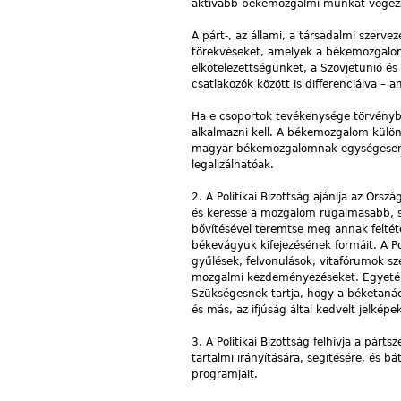
aktívabb békemozgalmi munkát végezze
A párt-, az állami, a társadalmi szervez
törekvéseket, amelyek a békemozgalom
elkötelezettségünket, a Szovjetunió é
csatlakozók között is differenciálva – a
Ha e csoportok tevékenysége törvénybe 
alkalmazni kell. A békemozgalom különb
magyar békemozgalomnak egységesen az 
legalizálhatóak.
2. A Politikai Bizottság ajánlja az Ors
és keresse a mozgalom rugalmasabb, s
bővítésével teremtse meg annak feltéte
békevágyuk kifejezésének formáit. A Po
gyűlések, felvonulások, vitafórumok sz
mozgalmi kezdeményezéseket. Egyetért 
Szükségesnek tartja, hogy a béketanács
és más, az ifjúság által kedvelt jelképe
3. A Politikai Bizottság felhívja a pá
tartalmi irányítására, segítésére, és 
programjait.