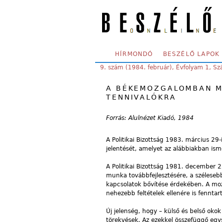
Skip to main content
SECONDARY MENU
HÍRMONDÓ
BESZÉLŐ LAPOK
YOU ARE HERE:
9. szám (1984. február), Évfolyam 1, S
A BÉKEMOZGALOMBAN MU
TENNIVALÓKRA
Forrás: Alulnézet Kiadó, 1984
A Politikai Bizottság 1983. március 29
jelentését, amelyet az alábbiakban ism
A Politikai Bizottság 1981. december 2
munka továbbfejlesztésére, a széleseb
kapcsolatok bővítése érdekében. A mo
nehezebb feltételek ellenére is fenntartj
Új jelenség, hogy – külső és belső ok
törekvések. Az ezekkel összefüggő egysé