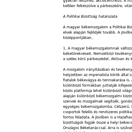
gyakran felszínes, akciócentrikus. A 
kellően felkészülve a párbeszédre, vitá
A Politikai Bizottság határozata
A magyar békemozgalom a Politikai Biz
elvek alapján fejlődjék tovább. A jövő
középpontjában.
1.
A magyar békemozgalomnak változatl
béketörekvéseit. Nemzetközi tevékeny
a széles körű párbeszédet. Aktívan é
A mozgalom irányításában és tevékeny
helyzetben az imperialista körök által 
fiatalok békevágya és tenniakarása is.
különböző formákban juttatják kifejezé
közös platformja lehet különböző vilá
alapján különböző békemozgalmi közössé
szervek és mozgalmak segítsék, gondozz
egységes békemozgalomba. Célszerű, 
csoportok felelős és rendszeres politik
fontos feladata. A jövőben is a Hazafi
bizottságok fogják össze a helyi békec
Országos Béketanáccsal. Arra is szüks