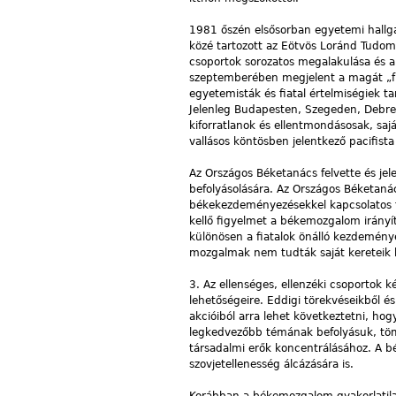
1981 őszén elsősorban egyetemi hallgat
közé tartozott az Eötvös Loránd Tudom
csoportok sorozatos megalakulása és ak
szeptemberében megjelent a magát „f
egyetemisták és fiatal értelmiségiek t
Jelenleg Budapesten, Szegeden, Debre
kiforratlanok és ellentmondásosak, sajá
vallásos köntösben jelentkező pacifista
Az Országos Béketanács felvette és jel
befolyásolására. Az Országos Béketanác
békekezdeményezésekkel kapcsolatos f
kellő figyelmet a békemozgalom irányí
különösen a fiatalok önálló kezdemény
mozgalmak nem tudták saját kereteik 
3. Az ellenséges, ellenzéki csoportok 
lehetőségeire. Eddigi törekvéseikből 
akcióiból arra lehet következtetni, hog
legkedvezőbb témának befolyásuk, töme
társadalmi erők koncentrálásához. A b
szovjetellenesség álcázására is.