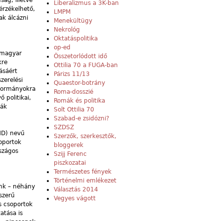
ág, illetve
Liberalizmus a 3K-ban
érzékelhető,
LMPM
k álcázni
Menekültügy
Nekrológ
Oktatáspolitika
op-ed
n magyar
Összetorlódott idő
kre
Ottilia 70 a FUGA-ban
ásáért
Párizs 11/13
zerelési
Quaestor-botrány
 kormányokra
Roma-dosszié
politikai,
Romák és politika
ják
Solt Ottilia 70
Szabad-e zsidózni?
SZDSZ
ND) nevű
Szerzők, szerkesztők,
oportok
bloggerek
rszágos
Szijj Ferenc
piszkozatai
Természetes fények
Történelmi emlékezet
ünk – néhány
Választás 2014
szerű
Vegyes vágott
s csoportok
atása is