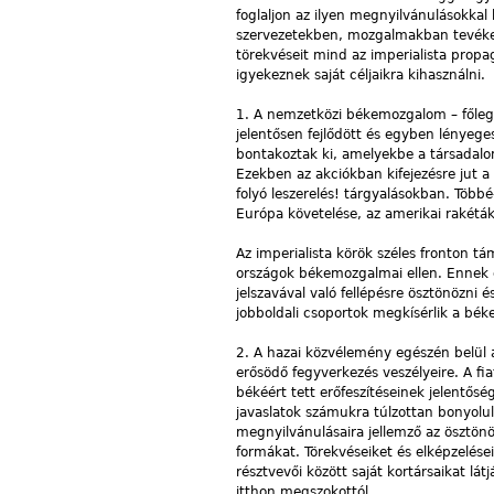
foglaljon az ilyen megnyilvánulásokkal
szervezetekben, mozgalmakban tevékeny
törekvéseit mind az imperialista prop
igyekeznek saját céljaikra kihasználni.
1.
A nemzetközi békemozgalom – főleg 
jelentősen fejlődött és egyben lényeg
bontakoztak ki, amelyekbe a társadal
Ezekben az akciókban kifejezésre jut a
folyó leszerelés! tárgyalásokban. Töb
Európa követelése, az amerikai rakéták 
Az imperialista körök széles fronton t
országok békemozgalmai ellen. Ennek 
jelszavával való fellépésre ösztönözni és
jobboldali csoportok megkísérlik a bé
2. A hazai közvélemény egészén belül 
erősödő fegyverkezés veszélyeire. A fia
békéért tett erőfeszítéseinek jelentősé
javaslatok számukra túlzottan bonyolu
megnyilvánulásaira jellemző az ösztön
formákat. Törekvéseiket és elképzelései
résztvevői között saját kortársaikat lá
itthon megszokottól.