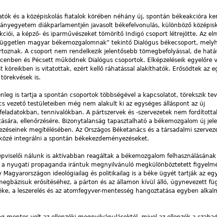
ók és a középiskolás fiatalok körében néhány új, spontán békeakcióra ker
ányegyetem diákparlamentjén javasolt békefelvonulás, különböző középisk
ciói, a képző- és iparművészeket tömörítő Indigó csoport létrejötte. Az el
üggetlen magyar békemozgalomnak” tekintő Dialógus békecsoport, melyh
artoznak. A csoport nem rendelkezik jelentősebb tömegbefolyással, de hat
cenben és Pécsett működnek Dialógus csoportok. Elképzeléseik egyelőre v
t köreikben is vitatottak, ezért kellő ráhatással alakíthatók. Erősödtek az e
 törekvések is.
enleg is tartja a spontán csoportok többségével a kapcsolatot, törekszik t
s vezető testületeiben még nem alakult ki az egységes álláspont az új
eladatokban, tennivalókban. A pártszervek és -szervezetek nem fordított
tására, ellenőrzésére. Bizonytalanság tapasztalható a békemozgalom új jel
ezéseinek megítélésében. Az Országos Béketanács és a társadalmi szervez
közé integrálni a spontán békekezdeményezéseket.
képviselői nálunk is aktívabban reagáltak a békemozgalom felhasználásának
és a nyugati propaganda irántuk megnyilvánuló megkülönböztetett figyelm
y Magyarországon ideológiailag és politikailag is a béke ügyét tartják az eg
gbázisuk erősítéséhez, a párton és az államon kívül álló, úgynevezett fü
éke, a leszerelés és az atomfegyver-mentesség hangoztatása egyben alkal