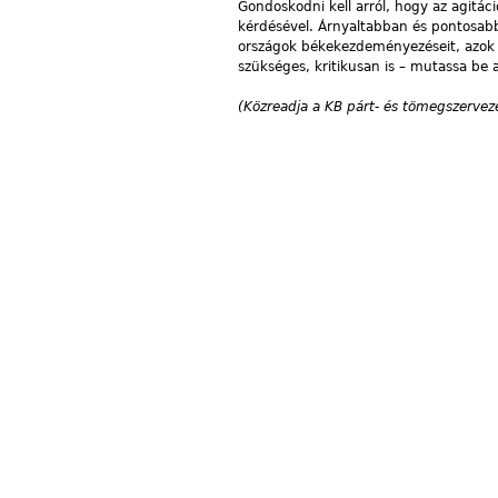
Gondoskodni kell arról, hogy az agitác
kérdésével. Árnyaltabban és pontosabb
országok békekezdeményezéseit, azok 
szükséges, kritikusan is – mutassa be
(Közreadja a KB párt- és tömegszerveze