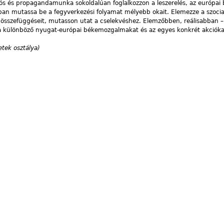
iós és propagandamunka sokoldalúan foglalkozzon a leszerelés, az európai 
an mutassa be a fegyverkezési folyamat mélyebb okait. Elemezze a szocial
összefüggéseit, mutasson utat a cselekvéshez. Elemzőbben, reálisabban –
 a különböző nyugat-európai békemozgalmakat és az egyes konkrét akcióka
tek osztálya)