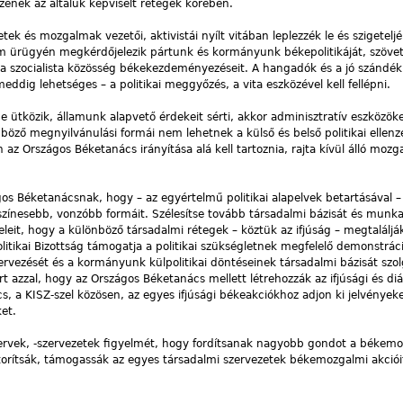
nek az általuk képviselt rétegek körében.
etek és mozgalmak vezetői, aktivistái nyílt vitában leplezzék le és szigeteljé
 ürügyén megkérdőjelezik pártunk és kormányunk békepolitikáját, szövet
s a szocialista közösség békekezdeményezéseit. A hangadók és a jó szándé
meddig lehetséges – a politikai meggyőzés, a vita eszközével kell fellépni.
ütközik, államunk alapvető érdekeit sérti, akkor adminisztratív eszközöke
öző megnyilvánulási formái nem lehetnek a külső és belső politikai ellenz
Országos Béketanács irányítása alá kell tartoznia, rajta kívül álló moz
zágos Béketanácsnak, hogy – az egyértelmű politikai alapelvek betartásával
zínesebb, vonzóbb formáit. Szélesítse tovább társadalmi bázisát és munk
leit, hogy a különböző társadalmi rétegek – köztük az ifjúság – megtaláljá
litikai Bizottság támogatja a politikai szükségletnek megfelelő demonstrác
ervezését és a kormányunk külpolitikai döntéseinek társadalmi bázisát szol
azzal, hogy az Országos Béketanács mellett létrehozzák az ifjúsági és diá
, a KISZ-szel közösen, az egyes ifjúsági békeakciókhoz adjon ki jelvényeke
ket.
rtszervek, -szervezetek figyelmét, hogy fordítsanak nagyobb gondot a béke
bátorítsák, támogassák az egyes társadalmi szervezetek békemozgalmi akciói