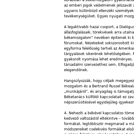
Korábban a békemozgalom gyakorlatilag 
az emberi jogok védelmének jelszavát 
ugyanis különböző ellenzéki személye
tevékenységüket. Egyes nyugati mozga
A legaktívabb hazai csoport, a Dialógu
állásfoglalásaik, törekvéseik arra uta
békemozgalom” nevében építenek ki kül
fórumokat. Nézeteiket sokszorosított k
egyforma felelősség terheli az Amerika
tárgyalások sikerének lehetőségében.
gyakorolt nyomása lehet eredményes. 
társadalmi szervezethez sem. Elfogadják
elegendőnek.
Hangsúlyozzák, hogy céljaik megegyez
mozgalom és a Bertrand Russel Békeala
„munkájáról”, és anyagilag is támogatj
Béketanács külföldi kapcsolatait ez za
népszerűsítésével egyidejűleg igyekez
4.
Nehezíti a békével kapcsolatos töm
kedvező változástól eltekintve – továb
formákat, legtöbbször megmarad a már
módszereiket cselekvési formáikat el