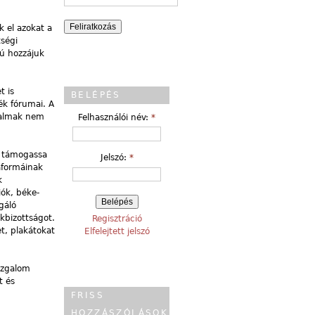
k el azokat a
ségi
kú hozzájuk
t is
BELÉPÉS
ék fórumai. A
galmak nem
Felhasználói név:
*
 – támogassa
Jelszó:
*
aformáinak
k
iók, béke-
gáló
kbizottságot.
Regisztráció
t, plakátokat
Elfelejtett jelszó
mozgalom
t és
FRISS
HOZZÁSZÓLÁSOK