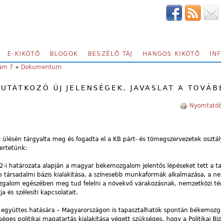
E-KIKÖTŐ
BLOGOK
BESZÉLŐ TÁJ
HANGOS KIKÖTŐ
IN
zám 7
»
Dokumentum
TATKOZÓ ÚJ JELENSÉGEK, JAVASLAT A TOVÁB
Nyomtatób
-i ülésén tárgyalta meg és fogadta el a KB párt- és tömegszervezetek osztá
ertetünk:
2-i határozata alapján a magyar békemozgalom jelentős lépéseket tett a ta
b társadalmi bázis kialakítása, a színesebb munkaformák alkalmazása, a n
zgalom egészében meg tud felelni a növekvő várakozásnak, nemzetközi té
a és szélesíti kapcsolatait.
ok együttes hatására – Magyarországon is tapasztalhatók spontán békemozg
ges politikai magatartás kialakítása végett szükséges, hogy a Politikai Biz