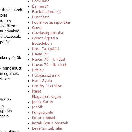
Eörsi Janó
És most?
ült sor. Ezek
Etnikai dimenzió
olás
Eutanázia
múlt év
Foglalkoztatáspolitika
ez főként
Gavra
ása növekvő.
Gazdaság-politika
áltozatosak,
Göncz Árpád a
gyházi,
Beszélőben
Harc Európáért
Havas 70
evékenységük
Havas 70 – I. kötet
Havas 70 – II. kötet
ak mindenütt
Hét év
enségeinek,
Holokausztjaink
etek és
Horn Gyula
Horthy újratöltve
Ítélet
Magyarországon
éből és
Jacek Kuroń
yik
Jobbik
ggetlen
Könyvajánló
mas a
Korunk hősei
Kozák Gyula posztok
Levéltári zabrálás