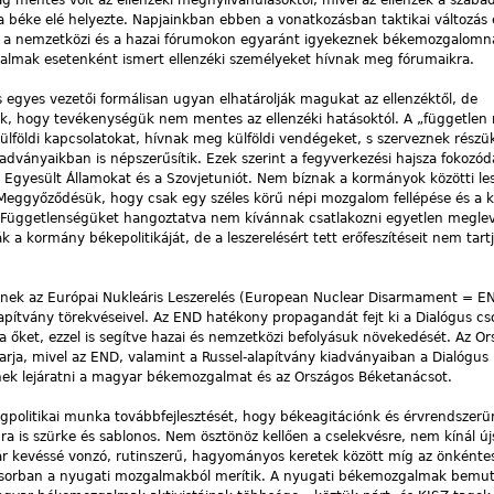
mentes volt az ellenzéki megnyilvánulásoktól, mivel az ellenzék a szabads
a béke elé helyezte. Napjainkban ebben a vonatkozásban taktikai változás 
k a nemzetközi és a hazai fórumokon egyaránt igyekeznek békemozgalomna
lmak esetenként ismert ellenzéki személyeket hívnak meg fórumaikra.
s egyes vezetői formálisan ugyan elhatárolják magukat az ellenzéktől, de
lnak, hogy tevékenységük nem mentes az ellenzéki hatásoktól. A „függetle
földi kapcsolatokat, hívnak meg külföldi vendégeket, s szerveznek részü
iadványaikban is népszerűsítik. Ezek szerint a fegyverkezési hajsza fokozód
i Egyesült Államokat és a Szovjetuniót. Nem bíznak a kormányok közötti les
 Meggyőződésük, hogy csak egy széles körű népi mozgalom fellépése és a
Függetlenségüket hangoztatva nem kívánnak csatlakozni egyetlen meglevő 
 a kormány békepolitikáját, de a leszerelésért tett erőfeszítéseit nem tart
nek az Európai Nukleáris Leszerelés (European Nuclear Disarmament = E
pítvány törekvéseivel. Az END hatékony propagandát fejt ki a Dialógus cs
a őket, ezzel is segítve hazai és nemzetközi befolyásuk növekedését. Az O
varja, mivel az END, valamint a Russel-alapítvány kiadványaiban a Dialógus
nek lejáratni a magyar békemozgalmat és az Országos Béketanácsot.
egpolitikai munka továbbfejlesztését, hogy békeagitációnk és érvrendszer
bra is szürke és sablonos. Nem ösztönöz kellően a cselekvésre, nem kínál új
 kevéssé vonzó, rutinszerű, hagyományos keretek között míg az önkénte
sősorban a nyugati mozgalmakból merítik. A nyugati békemozgalmak bemut