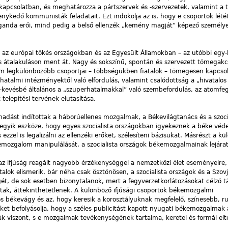
 kapcsolatban, és meghatározza a pártszervek és -szervezetek, valamint a 
kedő kommunisták feladatait. Ezt indokolja az is, hogy e csoportok lété
aganda erői, mind pedig a belső ellenzék „kemény magját” képező személy
az európai tőkés országokban és az Egyesült Államokban – az utóbbi egy
es átalakuláson ment át. Nagy és sokszínű, spontán és szervezett tömegakc
om legkülönbözőbb csoportjai – többségükben fiatalok – tömegesen kapcso
 hatalmi intézményektől való elfordulás, valamint csalódottság a „hivatalo
bé-kevésbé általános a „szuperhatalmakkal” való szembefordulás, az atomf
telepítési tervének elutasítása.
ámadást indítottak a háborúellenes mozgalmak, a Békevilágtanács és a szoci
egyik eszköze, hogy egyes szocialista országokban igyekeznek a béke vé
 ezzel is legalizálni az ellenzéki erőket, szélesíteni bázisukat. Másrészt a k
kemozgalom manipulálását, a szocialista országok békemozgalmainak lejárat
az ifjúság reagált nagyobb érzékenységgel a nemzetközi élet eseményeire,
talok elismerik, bár néha csak ösztönösen, a szocialista országok és a Szov
gét, de sok esetben bizonytalanok, mert a fegyverzetkorlátozásokat célzó t
ltak, áttekinthetetlenek. A különböző ifjúsági csoportok békemozgalmi
ös békevágy és az, hogy keresik a korosztályuknak megfelelő, színesebb, 
ket befolyásolja, hogy a széles publicitást kapott nyugati békemozgalmak a
tják viszont, s e mozgalmak tevékenységének tartalma, keretei és formái el