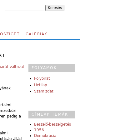
FOSZIGET
GALÉRIÁK
BI
arát változat
FOLYAMOK
Folyóirat
Hetilap
lyának
Szamizdat
rtalmi
emzetközi
CÍMLAP TÉMÁK
ren pedig a
Beszélő-beszélgetés
1956
almi
Demokrácia
ottság állást