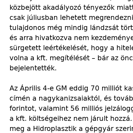
közbejött akadályozó tényezők miat
csak júliusban lehetett megrendezni
tulajdonos még mindig lándzsát tört 
és arra hivatkozva nem kezdeménye
sürgetett leértékelését, hogy a hit
volna a kft. megítélését – bár az ö
bejelentették.
Az Április 4-e GM eddig 70 milliót 
címén a nagykanizsaiaktól, és tovább
forintot, valamint 56 milliós jelzálo
a kft. költségeihez nem járult hozzá
meg a Hidroplasztik a gépgyár szerin