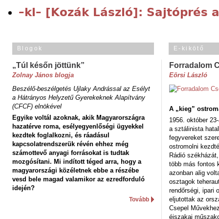
–kl– [Kozák László]: Sajtóprés a
Blogok
E-kikötő
„Túl későn jöttünk”
Forradalom 
Zolnay János blogja
Eörsi László
Beszélő-beszélgetés Ujlaky Andrással az Esélyt
a Hátrányos Helyzetű Gyerekeknek Alapítvány
(CFCF) elnökével
A „kieg” ostrom
Egyike voltál azoknak, akik Magyarországra
1956. október 23-
hazatérve roma, esélyegyenlőségi ügyekkel
a sztálinista hat
kezdtek foglalkozni, és ráadásul
fegyvereket szere
kapcsolatrendszerük révén ehhez még
ostromolni kezdt
számottevő anyagi forrásokat is tudtak
Rádió székházát,
mozgósítani. Mi indított téged arra, hogy a
több más fontos 
magyarországi közéletnek ebbe a részébe
azonban alig volt
vesd bele magad valamikor az ezredforduló
osztagok teheraut
idején?
rendőrségi, ipar
eljutottak az ors
Tovább
Csepel Művekhez 
éjszakai műszakot