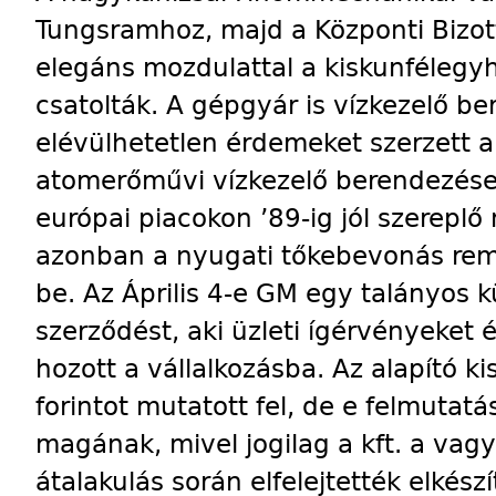
Tungsramhoz, majd a Központi Bizot
elegáns mozdulattal a kiskunfélegyh
csatolták. A gépgyár is vízkezelő be
elévülhetetlen érdemeket szerzett a
atomerőművi vízkezelő berendezések
európai piacokon ’89-ig jól szereplő
azonban a nyugati tőkebevonás remé
be. Az Április 4-e GM egy talányos kü
szerződést, aki üzleti ígérvényeket 
hozott a vállalkozásba. Az alapító k
forintot mutatott fel, de e felmutatás
magának, mivel jogilag a kft. a vag
átalakulás során elfelejtették elkés