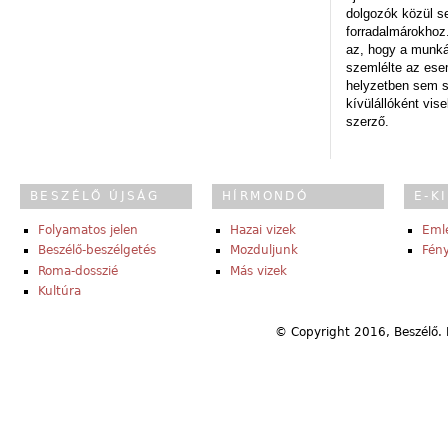
dolgozók közül s
forradalmárokhoz.
az, hogy a munk
szemlélte az es
helyzetben sem s
kívülállóként vise
szerző.
BESZÉLŐ ÚJSÁG
HÍRMONDÓ
E-K
Folyamatos jelen
Hazai vizek
Eml
Beszélő-beszélgetés
Mozduljunk
Fény
Roma-dosszié
Más vizek
Kultúra
© Copyright 2016, Beszélő. 