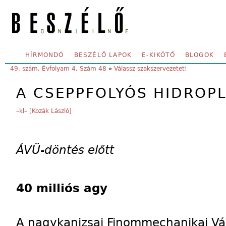
Skip to main content
SECONDARY MENU
HÍRMONDÓ
BESZÉLŐ LAPOK
E-KIKÖTŐ
BLOGOK
YOU ARE HERE:
49. szám, Évfolyam 4, Szám 48
»
Válassz szakszervezetet!
A CSEPPFOLYÓS HIDROPL
–kl– [Kozák László]
ÁVÜ-döntés előtt
40 milliós agy
A nagykanizsai Finommechanikai Vál