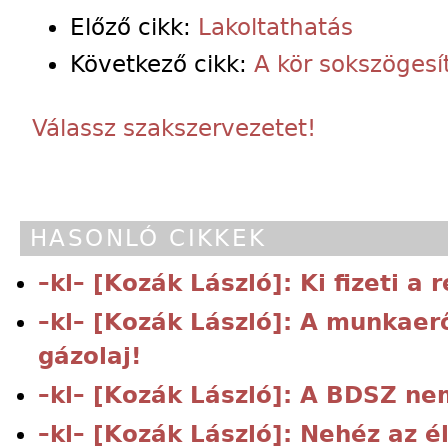
Előző cikk:
Lakoltathatás
Következő cikk:
A kör sokszögesí
Válassz szakszervezetet!
HASONLÓ CIKKEK
–kl– [Kozák László]: Ki fizeti a 
–kl– [Kozák László]: A munkaer
gázolaj!
–kl– [Kozák László]: A BDSZ ne
–kl– [Kozák László]: Nehéz az é