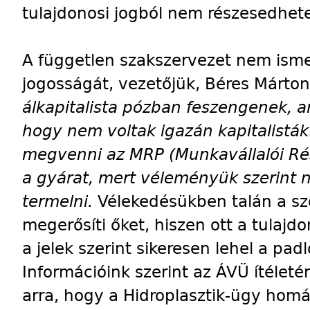
tulajdonosi jogból nem részesedhete
A független szakszervezet nem ismer
jogosságát, vezetőjük, Béres Márton
álkapitalista pózban feszengenek, a
hogy nem voltak igazán kapitalisták
megvenni az MRP
(Munkavállalói R
a gyárat, mert véleményük szerint 
termelni.
Vélekedésükben talán a sz
megerősíti őket, hiszen ott a tulajdo
a jelek szerint sikeresen lehel a padl
Információink szerint az ÁVÜ ítéleté
arra, hogy a Hidroplasztik-ügy homá