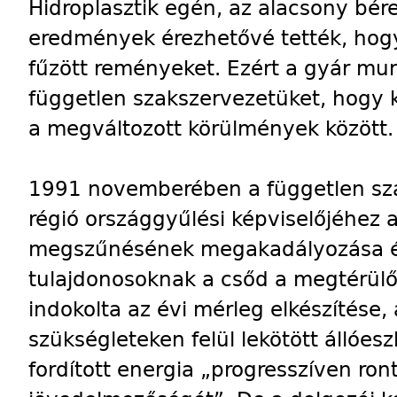
Hidroplasztik egén, az alacsony bér
eredmények érezhetővé tették, hogy
fűzött reményeket. Ezért a gyár mu
független szakszervezetüket, hogy k
a megváltozott körülmények között.
1991 novemberében a független szak
régió országgyűlési képviselőjéhez
megszűnésének megakadályozása ér
tulajdonosoknak a csőd a megtérülő 
indokolta az évi mérleg elkészítése,
szükségleteken felül lekötött állóes
fordított energia „progresszíven ront