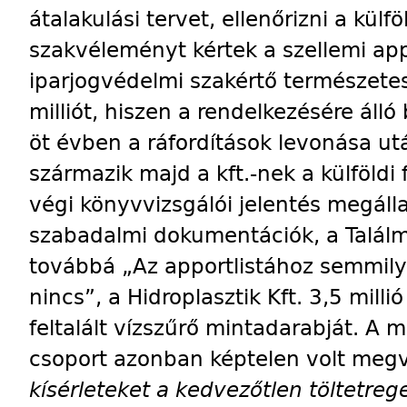
átalakulási tervet, ellenőrizni a külfö
szakvéleményt kértek a szellemi appo
iparjogvédelmi szakértő természetes
milliót, hiszen a rendelkezésére álló
öt évben a ráfordítások levonása ut
származik majd a kft.-nek a külföldi 
végi könyvvizsgálói jelentés megáll
szabadalmi dokumentációk, a Találm
továbbá „Az apportlistához semmil
nincs”, a Hidroplasztik Kft. 3,5 millió
feltalált vízszűrő mintadarabját. A 
csoport azonban képtelen volt megv
kísérleteket a kedvezőtlen töltetreg