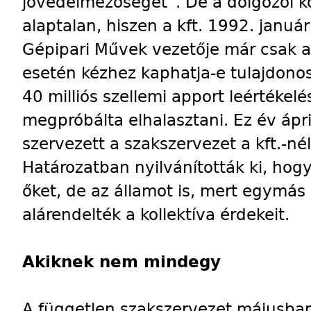
jövedelmezőségét”. De a dolgozói ko
alaptalan, hiszen a kft. 1992. január
Gépipari Művek vezetője már csak a
esetén kézhez kaphatja-e tulajdonosi
40 milliós szellemi apport leértékel
megpróbálta elhalasztani. Ez év áp
szervezett a szakszervezet a kft.-n
Határozatban nyilvánították ki, hog
őket, de az államot is, mert egymás 
alárendelték a kollektíva érdekeit.
Akiknek nem mindegy
A független szakszervezet májusb