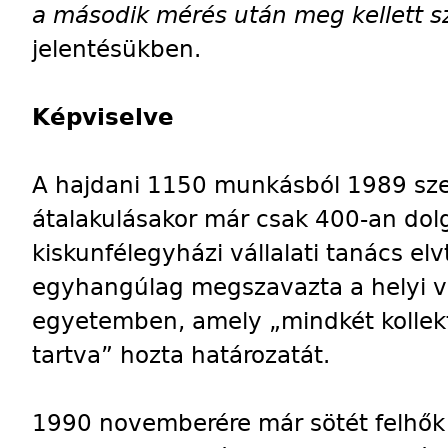
a második mérés után meg kellett s
jelentésükben.
Képviselve
A hajdani 1150 munkásból 1989 sze
átalakulásakor már csak 400-an dolgo
kiskunfélegyházi vállalati tanács elv
egyhangúlag megszavazta a helyi v
egyetemben, amely „mindkét kollekt
tartva” hozta határozatát.
1990 novemberére már sötét felhők