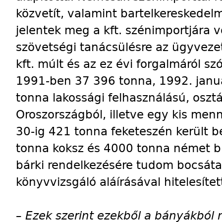
közvetít, valamint bartelkereskedelm
jelentek meg a kft. szénimportjára
szövetségi tanácsülésre az ügyvezet
kft. múlt és az ez évi forgalmáról sz
1991-ben 37 396 tonna, 1992. januá
tonna lakossági felhasználású, oszt
Oroszországból, illetve egy kis men
30-ig 421 tonna feketeszén került 
tonna koksz és 4000 tonna német br
bárki rendelkezésére tudom bocsátan
könyvvizsgáló aláírásával hitelesítet
–
Ezek szerint ezekből a bányákból 