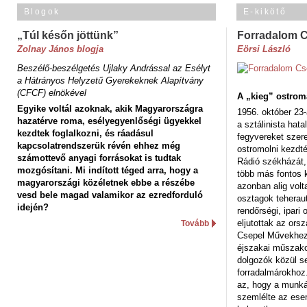
Blogok
E-kikötő
„Túl későn jöttünk”
Forradalom 
Zolnay János blogja
Eörsi László
Beszélő-beszélgetés Ujlaky Andrással az Esélyt
a Hátrányos Helyzetű Gyerekeknek Alapítvány
(CFCF) elnökével
A „kieg” ostrom
Egyike voltál azoknak, akik Magyarországra
1956. október 23-
hazatérve roma, esélyegyenlőségi ügyekkel
a sztálinista hat
kezdtek foglalkozni, és ráadásul
fegyvereket szere
kapcsolatrendszerük révén ehhez még
ostromolni kezdt
számottevő anyagi forrásokat is tudtak
Rádió székházát,
mozgósítani. Mi indított téged arra, hogy a
több más fontos 
magyarországi közéletnek ebbe a részébe
azonban alig volt
vesd bele magad valamikor az ezredforduló
osztagok teheraut
idején?
rendőrségi, ipar
eljutottak az ors
Tovább
Csepel Művekhez 
éjszakai műszakot
dolgozók közül s
forradalmárokhoz.
az, hogy a munk
szemlélte az es