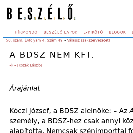
Skip to main content
SECONDARY MENU
HÍRMONDÓ
BESZÉLŐ LAPOK
E-KIKÖTŐ
BLOGOK
YOU ARE HERE:
50. szám, Évfolyam 4, Szám 49
»
Válassz szakszervezetet!
A BDSZ NEM KFT.
–kl– [Kozák László]
Árajánlat
Kóczi József, a BDSZ alelnöke: – Az
személy, a BDSZ-hez csak annyi kö
alapította. Nemcsak szénimporttal fo