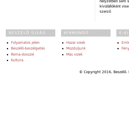
helyzetben sem s
kívülállóként vise
szerző.
BESZÉLŐ ÚJSÁG
HÍRMONDÓ
E-K
Folyamatos jelen
Hazai vizek
Eml
Beszélő-beszélgetés
Mozduljunk
Fény
Roma-dosszié
Más vizek
Kultúra
© Copyright 2016, Beszélő. 