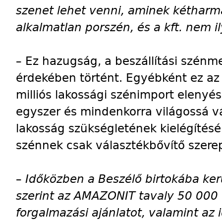
szenet lehet venni, aminek kétharm
alkalmatlan porszén, és a kft. nem i
–
Ez hazugság, a beszállítási szénme
érdekében történt. Egyébként ez az
milliós lakossági szénimport eleny
egyszer és mindenkorra világossá vá
lakosság szükségletének kielégítésé
szénnek csak választékbővítő szere
–
Időközben a Beszélő birtokába kerü
szerint az AMAZONIT tavaly 50 000 
forgalmazási ajánlatot, valamint az