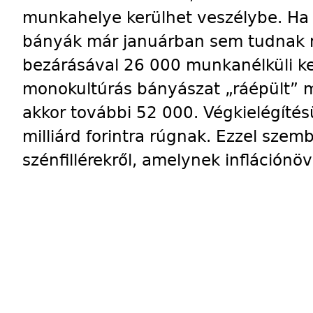
munkahelye kerülhet veszélybe. Ha 
bányák már januárban sem tudnak m
bezárásával 26 000 munkanélküli ke
monokultúrás bányászat „ráépült” m
akkor további 52 000. Végkielégíté
milliárd forintra rúgnak. Ezzel szemb
szénfillérekről, amelynek inflációnö