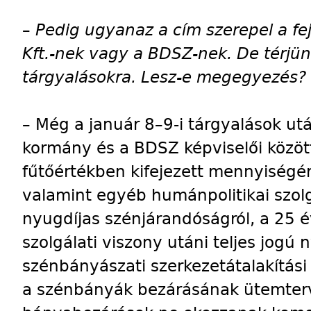
–
Pedig ugyanaz a cím szerepel a f
Kft.-nek vagy a BDSZ-nek. De térjünk
tárgyalásokra. Lesz-e megegyezés?
–
Még a január 8–9-i tárgyalások ut
kormány és a BDSZ képviselői között
fűtőértékben kifejezett mennyiségérő
valamint egyéb humánpolitikai szolg
nyugdíjas szénjárandóságról, a 25 év
szolgálati viszony utáni teljes jogú 
szénbányászati szerkezetátalakítás
a szénbányák bezárásának ütemtervé