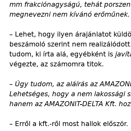
mm frakciónagyságú, tehát porszen
megnevezni nem kívánó erőműnek.
–
Lehet, hogy ilyen árajánlatot küldöt
beszámoló szerint nem realizálódo
tudom, ki írta alá, egyébként is
javít
végezte, az számomra titok.
–
Úgy tudom, az aláírás az AMAZONIT
Lehetséges, hogy a nem lakossági 
hanem az AMAZONIT-DELTA Kft. hoz
–
Erről a kft.-ről most hallok először.