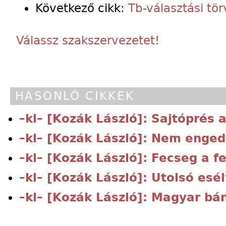
Következő cikk:
Tb-választási tö
Válassz szakszervezetet!
HASONLÓ CIKKEK
–kl– [Kozák László]: Sajtóprés a
–kl– [Kozák László]: Nem enged
–kl– [Kozák László]: Fecseg a fe
–kl– [Kozák László]: Utolsó esé
–kl– [Kozák László]: Magyar bán