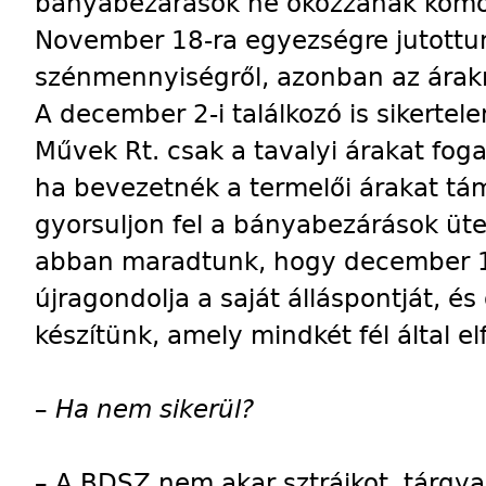
bányabezárások ne okozzanak komol
November 18-ra egyezségre jutottu
szénmennyiségről, azonban az árakr
A december 2-i találkozó is sikertel
Művek Rt. csak a tavalyi árakat foga
ha bevezetnék a termelői árakat t
gyorsuljon fel a bányabezárások üt
abban maradtunk, hogy december 15
újragondolja a saját álláspontját, és
készítünk, amely mindkét fél által e
–
Ha nem sikerül?
–
A BDSZ nem akar sztrájkot, tárgya