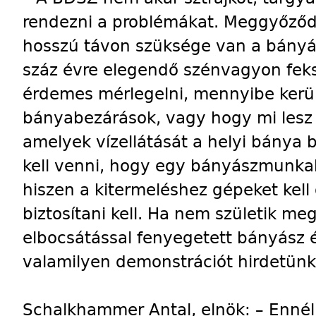
rendezni a problémákat. Meggyőződ
hosszú távon szüksége van a bányák
száz évre elegendő szénvagyon feksz
érdemes mérlegelni, mennyibe kerüln
bányabezárások, vagy hogy mi lesz 
amelyek vízellátását a helyi bánya bi
kell venni, hogy egy bányászmunkah
hiszen a kitermeléshez gépeket kell 
biztosítani kell. Ha nem születik me
elbocsátással fenyegetett bányász 
valamilyen demonstrációt hirdetünk
Schalkhammer Antal, elnök: – Ennél