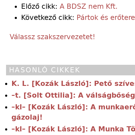
Előző cikk:
A BDSZ nem Kft.
Következő cikk:
Pártok és erőter
Válassz szakszervezetet!
HASONLÓ CIKKEK
K. L. [Kozák László]: Pető szív
–t. [Solt Ottilia]: A válságbősé
–kl– [Kozák László]: A munkaer
gázolaj!
–kl– [Kozák László]: A Munka T