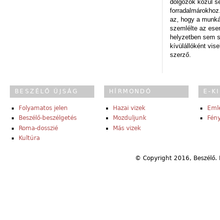
dolgozók közül s
forradalmárokhoz.
az, hogy a munk
szemlélte az es
helyzetben sem s
kívülállóként vise
szerző.
BESZÉLŐ ÚJSÁG
HÍRMONDÓ
E-K
Folyamatos jelen
Hazai vizek
Eml
Beszélő-beszélgetés
Mozduljunk
Fény
Roma-dosszié
Más vizek
Kultúra
© Copyright 2016, Beszélő. 