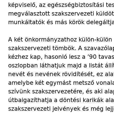
képviselő, az egészségbiztosítási te
megválasztott szakszervezeti küldöt
munkáltatók és más körök delegáltja
A két önkormányzathoz külön-külön
szakszervezeti tömbök. A szavazóla
kézhez kap, hasonló lesz a ’90 tavas
oszlopban láthatjuk majd a listát ál
nevét és nevének rövidítését, ez ala
amelybe két egymást metsző vonala
szívünk szakszervezetére, és aki ala
útbaigazíthatja a döntési karikák al
szakszervezeti jelvények és még lejj