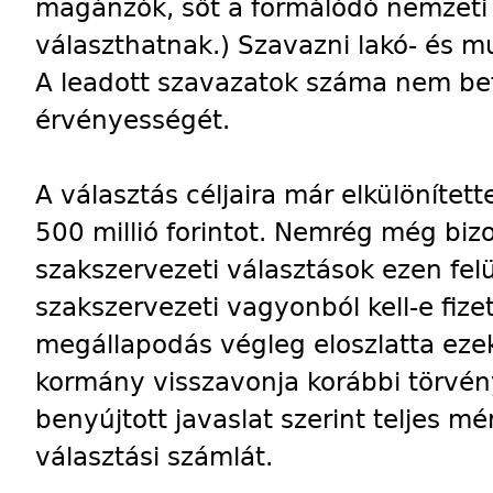
magánzók, sőt a formálódó nemzeti t
választhatnak.) Szavazni lakó- és 
A leadott szavazatok száma nem befo
érvényességét.
A választás céljaira már elkülönítet
500 millió forintot. Nemrég még bizo
szakszervezeti választások ezen felü
szakszervezeti vagyonból kell-e fize
megállapodás végleg eloszlatta ezek
kormány visszavonja korábbi törvén
benyújtott javaslat szerint teljes m
választási számlát.