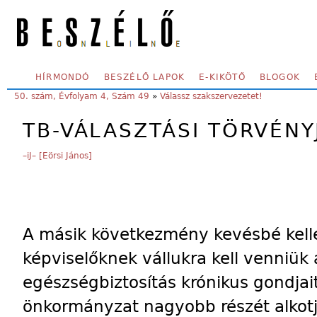
Skip to main content
SECONDARY MENU
HÍRMONDÓ
BESZÉLŐ LAPOK
E-KIKÖTŐ
BLOGOK
YOU ARE HERE:
50. szám, Évfolyam 4, Szám 49
»
Válassz szakszervezetet!
TB-VÁLASZTÁSI TÖRVÉNY
–iJ– [Eörsi János]
A másik következmény kevésbé kell
képviselőknek vállukra kell venniük a
egészségbiztosítás krónikus gondjait
önkormányzat nagyobb részét alkotj