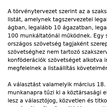
A törvénytervezet szerint az a szaks
listát, amelynek tagszervezetei le
ágban, legalább 10 ágazatban, leg
100 munkáltatónál működnek. Egy s
országos szövetség tagjaként szere
szövetséghez nem tartozó szakszer
konföderációk szövetséget alkotva 
megfelelnek a listaállítás követelmé
A választást valamelyik március 18. 
munkanapra tűzi ki a köztársasági e
lesz a választójog, közvetlen és titk