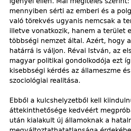
igényei ellen. Mai megítélés szerint:
mennyiben sérti az emberi és a pol
való törekvés ugyanis nemcsak a ter
illetve vonatkozik, hanem a terület et
többségi nemzet által. Azért, hogy a
határrá is váljon. Révai István, az 
magyar politikai gondolkodója ezt í
kisebbségi kérdés az állameszme é
szociológiai realitása.
Ebből a kulcshelyzetből kell kiindu
áttekinthetősége kedvéért megprób
után kialakult új államoknak a hatal
megváltoztathatatlansága érdekében 