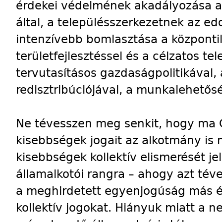
érdekei védelmének akadályozása a
által, a településszerkezetnek az ed
intenzívebb bomlasztása a központila
területfejlesztéssel és a célzatos tele
tervutasításos gazdaságpolitikával, 
redisztribúciójával, a munkalehetős
Ne tévesszen meg senkit, hogy ma 
kisebbségek jogait az alkotmány is
kisebbségek kollektív elismerését je
államalkotói rangra – ahogy azt té
a meghirdetett egyenjogúság más é
kollektív jogokat. Hiányuk miatt a 