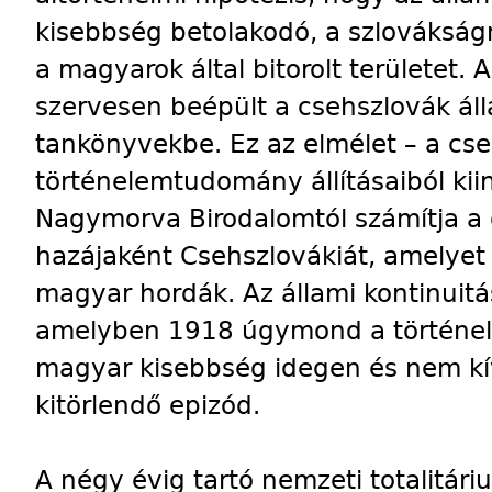
kisebbség betolakodó, a szlovákságna
a magyarok által bitorolt területet. 
szervesen beépült a csehszlovák áll
tankönyvekbe. Ez az elmélet – a cs
történelemtudomány állításaiból kiin
Nagymorva Birodalomtól számítja a 
hazájaként Csehszlovákiát, amelyet 
magyar hordák. Az állami kontinuit
amelyben 1918 úgymond a történelm
magyar kisebbség idegen és nem kí
kitörlendő epizód.
A négy évig tartó nemzeti totalitár