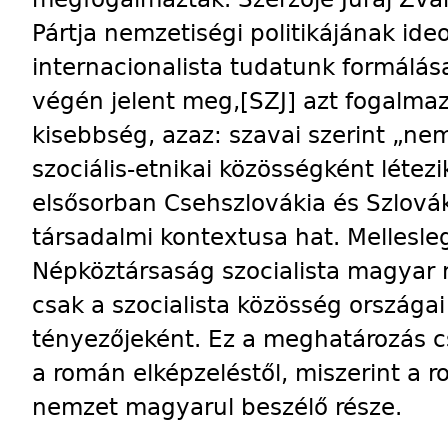
Pártja nemzetiségi politikájának ide
internacionalista tudatunk formálá
végén jelent meg,
[SZJ]
azt fogalma
kisebbség, azaz: szavai szerint „ne
szociális-etnikai közösségként létez
elsősorban Csehszlovákia és Szlováki
társadalmi kontextusa hat. Mellesl
Népköztársaság szocialista magyar 
csak a szocialista közösség országa
tényezőjeként. Ez a meghatározás cs
a román elképzeléstől, miszerint a
nemzet magyarul beszélő része.