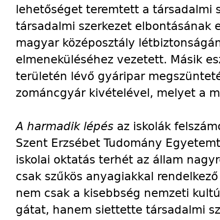
lehetőséget teremtett a társadalmi 
társadalmi szerkezet elbontásának 
magyar középosztály létbiztonságán
elmeneküléséhez vezetett. Másik es
területén lévő gyáripar megszüntetés
zománcgyár kivételével, melyet a 
A harmadik lépés
az iskolák felszám
Szent Erzsébet Tudomány Egyetemtől
iskolai oktatás terhét az állam nagy
csak szűkös anyagiakkal rendelkező
nem csak a kisebbség nemzeti kultúr
gátat, hanem siettette társadalmi sz