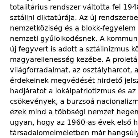
totalitárius rendszer váltotta fel 
sztálini diktatúrája. Az új rendszerb
nemzetköziség és a blokk-fegyelem 
nemzeti gyűlölködésnek. A kommuni
új fegyvert is adott a sztálinizmus 
magyarellenesség kezébe. A proletá
világforradalmat, az osztályharcot
érdekeinek megvédését hirdető jels
hadjáratot a lokálpatriotizmus és az
csökevények, a burzsoá nacionalizm
ezek mind a többségi nemzet hegemón
ugyan, hogy az 1960-as évek első 
társadalomelméletben már hangsúly