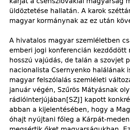
karját a csehszlovákiai magyarság m
üldöztetése hallatán. A karok szétt
magyar kormánynak az ez után köv
A hivatalos magyar szemléletben cs
emberi jogi konferencián kezdődött 
hosszú vajúdás, de talán a szovjet p
nacionalista Csernyenko halálának i
magyar felszólalás szemléleti változ
január végén, Szűrös Mátyásnak oly
rádióinterjújában
[SZJ]
kapott konkré
abban a kijelentésében, hogy a Ma
óhajt nyújtani főleg a Kárpát-mede
megsértik őket magyarságukban. Ez é