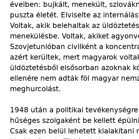
éveiben: bujkált, menekült, szlovák
puszta életét. Elviselte az internálás
Voltak, akik belehaltak az üldöztetés
menekülésbe. Voltak, akiket agyonve
Szovjetunióban civilként a koncent
azért kerültek, mert magyarok volta
üldöztetésből elsősorban azoknak k
ellenére nem adták föl magyar nemze
meghurcolást.
1948 után a politikai tevékenységre
hűséges szolgaként be kellett épülni
Csak ezen belül lehetett kialakítan