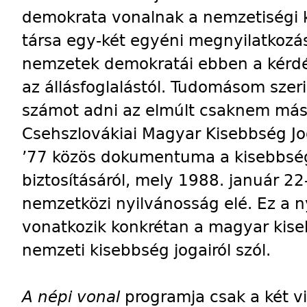
demokrata vonalnak a nemzetiségi
társa egy-két egyéni megnyilatkozás
nemzetek demokratái ebben a kérdé
az állásfoglalástól. Tudomásom szeri
számot adni az elmúlt csaknem másf
Csehszlovákiai Magyar Kisebbség Jo
’77 közös dokumentuma a kisebbség
biztosításáról, mely 1988. január 2
nemzetközi nyilvánosság elé. Ez a 
vonatkozik konkrétan a magyar kis
nemzeti kisebbség jogairól szól.
A népi vonal
programja csak a két v