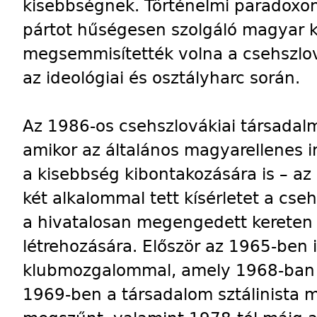
kisebbségnek. Történelmi paradoxon
pártot hűségesen szolgáló magyar 
megsemmisítették volna a csehszlo
az ideológiai és osztályharc során.
Az 1986-os csehszlovákiai társadalm
amikor az általános magyarellenes i
a kisebbség kibontakozására is – a
két alkalommal tett kísérletet a cs
a hivatalosan megengedett kereten k
létrehozására. Először az 1965-ben i
klubmozgalommal, amely 1968-ban ö
1969-ben a társadalom sztálinista