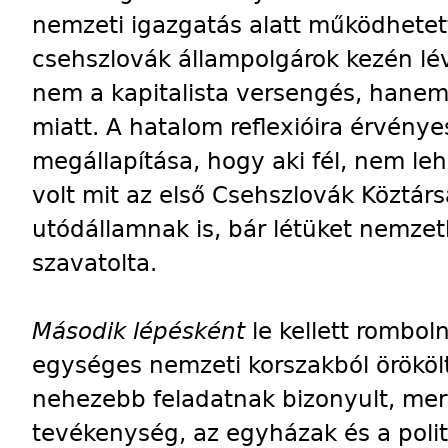
nemzeti igazgatás alatt működhete
csehszlovák állampolgárok kezén lé
nem a kapitalista versengés, hanem
miatt. A hatalom reflexióira érvénye
megállapítása, hogy aki fél, nem le
volt mit az első Csehszlovák Köztár
utódállamnak is, bár létüket nemzet
szavatolta.
Második lépésként
le kellett rombol
egységes nemzeti korszakból örökölt
nehezebb feladatnak bizonyult, mer
tevékenység, az egyházak és a polit