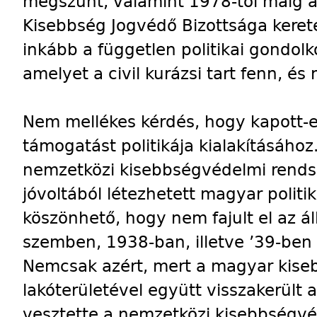
megszűnt, valamint 1978-tól máig a
Kisebbség Jogvédő Bizottsága keret
inkább a független politikai gondol
amelyet a civil kurázsi tart fenn, 
Nem mellékes kérdés, hogy kapott-
támogatást politikája kialakításához
nemzetközi kisebbségvédelmi rends
jóvoltából létezhetett magyar politik
köszönhető, hogy nem fajult el az ál
szemben, 1938-ban, illetve ’39-ben 
Nemcsak azért, mert a magyar kis
lakóterületével együtt visszakerült
vesztette a nemzetközi kisebbségvé