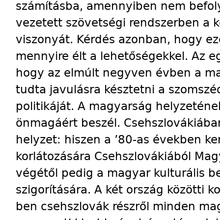
számításba, amennyiben nem befolyá
vezetett szövetségi rendszerben a 
viszonyát. Kérdés azonban, hogy ez
mennyire élt a lehetőségekkel. Az e
hogy az elmúlt negyven évben a ma
tudta javulásra késztetni a szomsz
politikáját. A magyarság helyzeté
önmagáért beszél. Csehszlovákiában 
helyzet: hiszen a ’80-as években ker
korlátozására Csehszlovákiából Mag
végétől pedig a magyar kulturális b
szigorítására. A két ország közötti 
ben csehszlovák részről minden mag