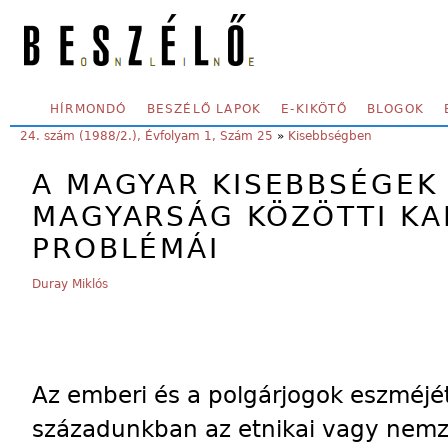
Skip to main content
SECONDARY MENU
HÍRMONDÓ
BESZÉLŐ LAPOK
E-KIKÖTŐ
BLOGOK
YOU ARE HERE:
24. szám (1988/2.), Évfolyam 1, Szám 25
»
Kisebbségben
A MAGYAR KISEBBSÉGEK
MAGYARSÁG KÖZÖTTI K
PROBLÉMÁI
Duray Miklós
Az emberi és a polgárjogok eszméjé
századunkban az etnikai vagy nemze