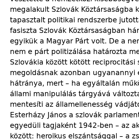
megalakult Szlovák Köztársaságba 
tapasztalt politikai rendszerbe jutott
fasiszta Szlovák Köztársaságban há
egyikük a Magyar Párt volt. De a ne
nem e párt politizálása határozta 
Szlovákia között kötött reciprocitási
megoldásnak azonban ugyanannyi el
hátránya, mert – ha egyáltalán mű
állami manipulálás tárgyává változt
mentesíti az államellenesség vádját
Esterházy János a szlovák parlamen
egyedüli tagjaként 1942-ben – az ak
között: heroikus elszántsággal – a z