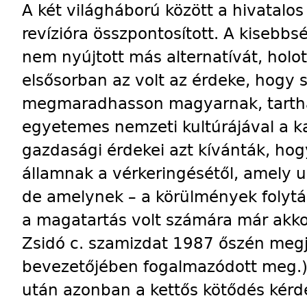
A két világháború között a hivatalo
revízióra összpontosított. A kiseb
nem nyújtott más alternatívát, holo
elsősorban az volt az érdeke, hogy 
megmaradhasson magyarnak, tartha
egyetemes nemzeti kultúrájával a k
gazdasági érdekei azt kívánták, hog
államnak a vérkeringésétől, amely 
de amelynek – a körülmények folytán 
a magatartás volt számára már akko
Zsidó c. szamizdat 1987 őszén meg
bevezetőjében fogalmazódott meg.)
után azonban a kettős kötődés kérdé