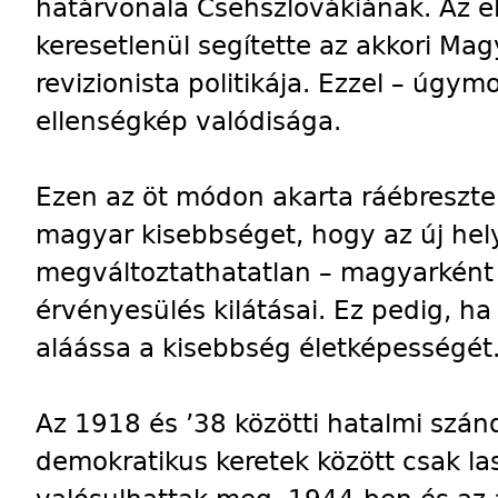
határvonala Csehszlovákiának. Az el
keresetlenül segítette az akkori Ma
revizionista politikája. Ezzel – úgym
ellenségkép valódisága.
Ezen az öt módon akarta ráébreszte
magyar kisebbséget, hogy az új hely
megváltoztathatatlan – magyarként
érvényesülés kilátásai. Ez pedig, h
aláássa a kisebbség életképességét
Az 1918 és ’38 közötti hatalmi szán
demokratikus keretek között csak l