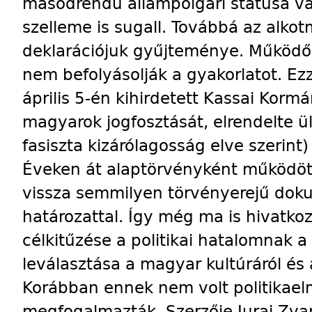
másodrendű állampolgári státusa v
szelleme is sugall. Továbbá az alko
deklarációjuk gyűjteménye. Működő 
nem befolyásolják a gyakorlatot. E
április 5-én kihirdetett Kassai Kor
magyarok jogfosztását, elrendelte ü
fasiszta kizárólagosság elve szerint)
Éveken át alaptörvényként működöt
vissza semmilyen törvényerejű dok
határozattal. Így még ma is hivatkoz
célkitűzése a politikai hatalomnak
leválasztása a magyar kultúráról és
Korábban ennek nem volt politikael
megfogalmazták. Szerzője Juraj Zva