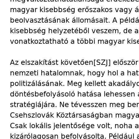
magyar kisebbség erőszakos vagy ál
beolvasztásának állomásait. A péld
kisebbség helyzetéből veszem, de a 
vonatkoztatható a többi magyar kis
Az elszakítást követően
[SZJ]
először 
nemzeti hatalomnak, hogy hol a hat
politizálásának. Meg kellett akadál
döntésbefolyásoló hatása lehessen az
stratégiájára. Ne tévesszen meg be
Csehszlovák Köztársaságban magyar po
Csak lokális jelentősége volt, noha
kizárólagosan befolyásolta. Például