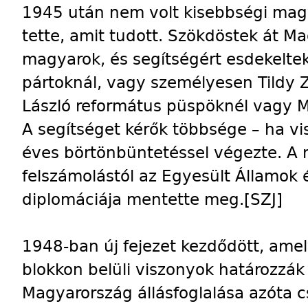
1945 után nem volt kisebbségi magy
tette, amit tudott. Szökdöstek át M
magyarok, és segítségért esdekelte
pártoknál, vagy személyesen Tildy Z
László református püspöknél vagy 
A segítséget kérők többsége – ha vi
éves börtönbüntetéssel végezte. A m
felszámolástól az Egyesült Államok 
diplomáciája mentette meg.
[SZJ]
1948-ban új fejezet kezdődött, amel
blokkon belüli viszonyok határozzák
Magyarország állásfoglalása azóta 