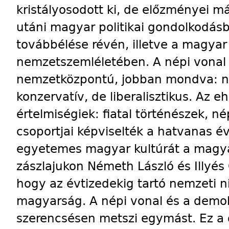
kristályosodott ki, de előzményei m
utáni magyar politikai gondolkodás
továbbélése révén, illetve a magya
nemzetszemléletében. A népi vonal
nemzetközpontú, jobban mondva: ne
konzervatív, de liberalisztikus. Az 
értelmiségiek: fiatal történészek, 
csoportjai képviselték a hatvanas é
egyetemes magyar kultúrát a magya
zászlajukon Németh László és Illyés
hogy az évtizedekig tartó nemzeti ni
magyarság. A népi vonal és a demok
szerencsésen metszi egymást. Ez a