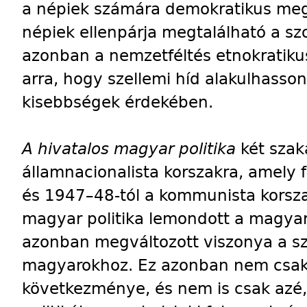
a népiek számára demokratikus meg
népiek ellenpárja megtalálható a s
azonban a nemzetféltés etnokratikus
arra, hogy szellemi híd alakulhasso
kisebbségek érdekében.
A hivatalos magyar politika
két szak
államnacionalista korszakra, amely f
és 1947–48-tól a kommunista korsza
magyar politika lemondott a magyar
azonban megváltozott viszonya a s
magyarokhoz. Ez azonban nem csak 
következménye, és nem is csak azé