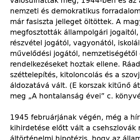
valósulhattak meg, 1944-ben és az 
nemzeti és demokratikus forradalom
már fasiszta jelleget öltöttek. A ma
megfosztották állampolgári jogaitól
részvétel jogától, vagyonától, iskolái
művelődési jogától, nemzetiségétől é
rendelkezéseket hoztak ellene. Ráadá
széttelepítés, kitoloncolás és a szov
áldozatává vált. (E korszak kitűnő á
meg „A hontalanság évei” c. könyv
1945 februárjának végén, még a hí
kihirdetése előtt vált a csehszlovák 
áltörténelmi hipotézis, hogy az álla