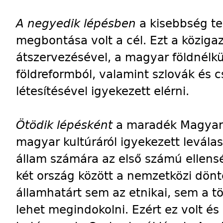
A negyedik lépésben
a kisebbség te
megbontása volt a cél. Ezt a közigaz
átszervezésével, a magyar földnélkü
földreformból, valamint szlovák és 
létesítésével igyekezett elérni.
Ötödik lépésként
a maradék Magyaro
magyar kultúráról igyekezett leválas
állam számára az első számú ellens
két ország között a nemzetközi dön
államhatárt sem az etnikai, sem a t
lehet megindokolni. Ezért ez volt és