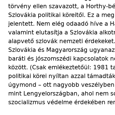
törvény ellen szavazott, a Horthy-b
Szlovákia politikai köreitől. Ez a me
jelentett. Nem elég odaadó híve a 
valamint elutasítja a Szlovákia alk
alapvető szlovák nemzeti érdekeket.
Szlovákia és Magyarország ugyanazo
baráti és jószomszédi kapcsolatok ne
között. (Csak emlékeztetőül: 1981 
politikai körei nyíltan azzal támadt
úgymond – ott nagyobb veszélyben 
mint Lengyelországban, ahol nem sok
szocializmus védelme érdekében rendk