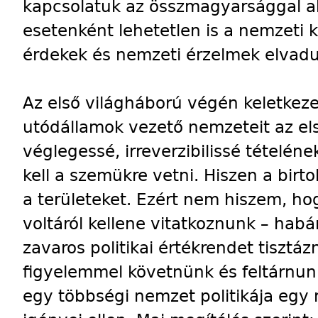
kapcsolatuk az összmagyarsággal ak
esetenként lehetetlen is a nemzeti 
érdekek és nemzeti érzelmek elvadu
Az első világháború végén keletkeze
utódállamok vezető nemzeteit az első
véglegessé, irreverzibilissé tételén
kell a szemükre vetni. Hiszen a birto
a területeket. Ezért nem hiszem, ho
voltáról kellene vitatkoznunk – hab
zavaros politikai értékrendet tisztáz
figyelemmel követnünk és feltárnu
egy többségi nemzet politikája egy