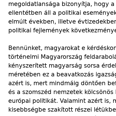
megoldatlansága bizonyítja, hogy a 
ellentétben áll a politikai eseménye
elmúlt években, illetve évtizedekbe
politikai fejlemények következmény
Bennünket, magyarokat e kérdésko
történelmi Magyarország feldarabol
kényszerített magyarság sorsa érde
méretében ez a beavatkozás igazságt
azért is, mert mindmáig döntően be
és a szomszéd nemzetek kölcsönös k
európai politikát. Valamint azért is
kisebbségbe szakított részei létükb