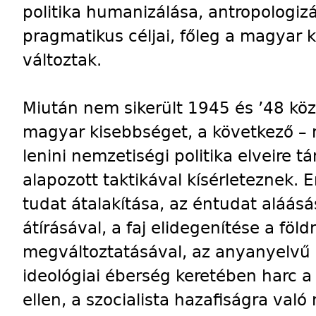
politika humanizálása, antropologizá
pragmatikus céljai, főleg a magyar
változtak.
Miután nem sikerült 1945 és ’48 köz
magyar kisebbséget, a következő – 
lenini nemzetiségi politika elveire 
alapozott taktikával kísérleteznek. 
tudat átalakítása, az éntudat aláás
átírásával, a faj elidegenítése a föld
megváltoztatásával, az anyanyelvű is
ideológiai éberség keretében harc a
ellen, a szocialista hazafiságra való