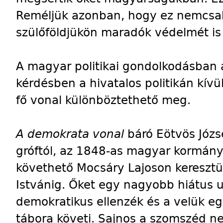
Reméljük azonban, hogy ez nemcsa
szülőföldjükön maradók védelmét is f
A magyar politikai gondolkodásban 
kérdésben a hivatalos politikán kívü
fő vonal különböztethető meg.
A demokrata vonal
báró Eötvös József
gróftól, az 1848-as magyar kormány 
követhető Mocsáry Lajoson keresztül
Istvánig. Őket egy nagyobb hiátus 
demokratikus ellenzék és a velük e
tábora követi. Sajnos a szomszéd 