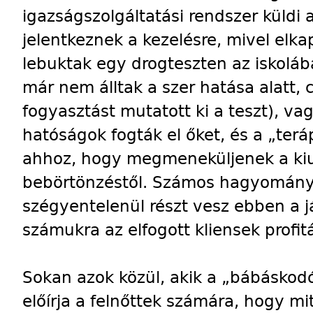
igazságszolgáltatási rendszer küldi 
jelentkeznek a kezelésre, mivel elk
lebuktak egy drogteszten az iskoláb
már nem álltak a szer hatása alatt, 
fogyasztást mutatott ki a teszt), va
hatóságok fogták el őket, és a „ter
ahhoz, hogy megmeneküljenek a kiut
bebörtönzéstől. Számos hagyomány
szégyentelenül részt vesz ebben a já
számukra az elfogott kliensek profitá
Sokan azok közül, akik a „bábáskodó 
előírja a felnőttek számára, hogy mi