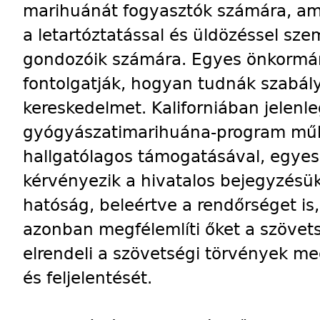
marihuánát fogyasztók számára, am
a letartóztatással és üldözéssel sz
gondozóik számára. Egyes önkormány
fontolgatják, hogyan tudnák szabály
kereskedelmet. Kaliforniában jelenl
gyógyászatimarihuána-program műkö
hallgatólagos támogatásával, egye
kérvényezik a hivatalos bejegyzésük
hatóság, beleértve a rendőrséget is,
azonban megfélemlíti őket a szövet
elrendeli a szövetségi törvények me
és feljelentését.