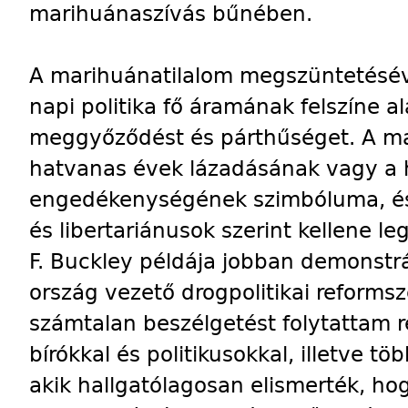
marihuánaszívás bűnében.
A marihuánatilalom megszüntetésével
napi politika fő áramának felszíne al
meggyőződést és párthűséget. A m
hatvanas évek lázadásának vagy a
engedékenységének szimbóluma, és 
és libertariánusok szerint kellene leg
F. Buckley példája jobban demonstrá
ország vezető drogpolitikai reforms
számtalan beszélgetést folytattam r
bírókkal és politikusokkal, illetve t
akik hallgatólagosan elismerték, h