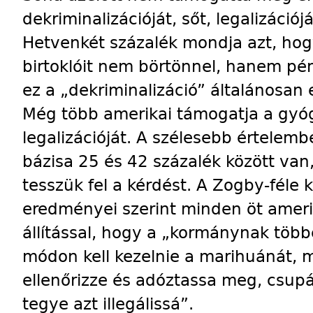
dekriminalizációját, sőt, legalizáció
Hetvenkét százalék mondja azt, ho
birtoklóit nem börtönnel, hanem pén
ez a „dekriminalizáció” általánosan
Még több amerikai támogatja a gyó
legalizációját. A szélesebb értelemb
bázisa 25 és 42 százalék között van
tesszük fel a kérdést. A Zogby-féle
eredményei szerint minden öt amerik
állítással, hogy a „kormánynak tö
módon kell kezelnie a marihuánát, m
ellenőrizze és adóztassa meg, csu
tegye azt illegálissá”.