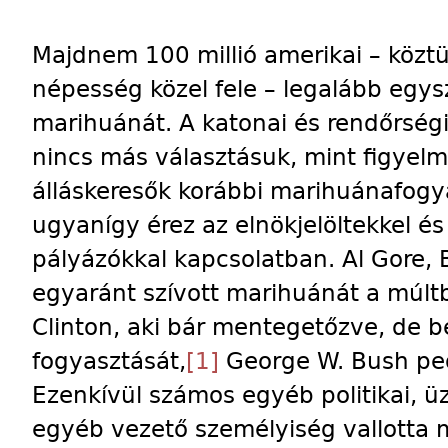
Majdnem 100 millió amerikai – köztü
népesség közel fele – legalább egys
marihuánát. A katonai és rendőrség
nincs más választásuk, mint figyelm
álláskeresők korábbi marihuánafogy
ugyanígy érez az elnökjelöltekkel és
pályázókkal kapcsolatban. Al Gore, B
egyaránt szívott marihuánát a múltb
Clinton, aki bár mentegetőzve, de bev
fogyasztását,
[1]
George W. Bush ped
Ezenkívül számos egyéb politikai, üzl
egyéb vezető személyiség vallotta