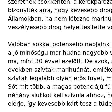
szeretnék csökkenteni a kerékpározá
bizonyíték arra, hogy kevesebb dro
Államokban, ha nem létezne marihu
veszélyesebb drog helyettesítette v
Valóban sokkal potensebb napjaink
a jó minőségű marihuána nagyobb v
ma, mint 30 évvel ezelőtt. De azok,
években szívtak marihuánát, emléke
szívtak legalább olyan erős füvet, 
Sőt mit több, a magas potenciájú f
néhány slukkot kell szívnia ahhoz, 
elérje, így kevesebb kárt tesz a tüd