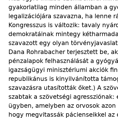
gyakorlatilag minden államban a g
legalizációjára szavazna, ha lenne 
Kongresszus is változik: tavaly nyáro
demokratáinak mintegy kétharmada
szavazott egy olyan törvényjavaslat
Dana Rohrabacher terjesztett be, ak
pénzalapok felhasználását a gyógyá
igazságügyi minisztériumi akciók f
republikánus is kinyilvánította tá
szavazásra utasították őket.) A szö
szabtak a szövetségi agressziónak: 
ügyben, amelyben az orvosok azon 
hogy megvitassák pácienseikkel az 