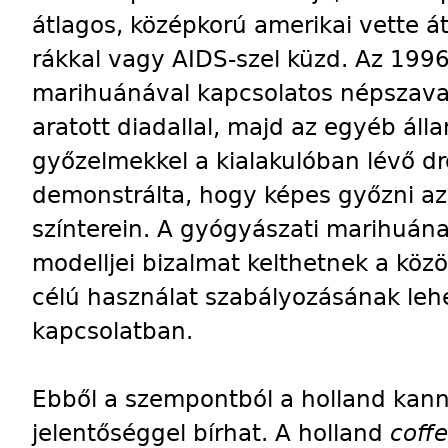
átlagos, középkorú amerikai vette át,
rákkal vagy AIDS-szel küzd. Az 1996-
marihuánával kapcsolatos népszava
aratott diadallal, majd az egyéb ál
győzelmekkel a kialakulóban lévő d
demonstrálta, hogy képes győzni az 
színterein. A gyógyászati marihuána
modelljei bizalmat kelthetnek a kö
célú használat szabályozásának lehe
kapcsolatban.
Ebből a szempontból a holland kann
jelentőséggel bírhat. A holland
coff