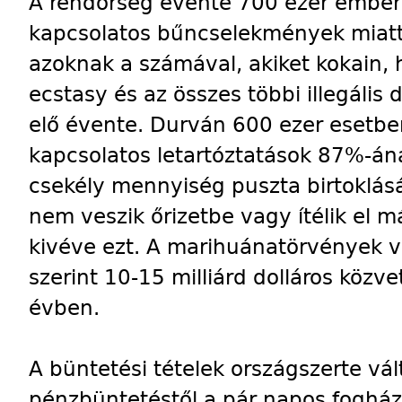
A rendőrség évente 700 ezer ember
kapcsolatos bűncselekmények miat
azoknak a számával, akiket kokain,
ecstasy és az összes többi illegális 
elő évente. Durván 600 ezer esetbe
kapcsolatos letartóztatások 87%-áná
csekély mennyiség puszta birtoklásár
nem veszik őrizetbe vagy ítélik el 
kivéve ezt. A marihuánatörvények v
szerint 10-15 milliárd dolláros közv
évben.
A büntetési tételek országszerte vá
pénzbüntetéstől a pár napos fogházi