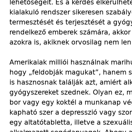
lehetőségeit. És a kérdés elkerülhete
kialakuló rendszer sikeresen szabál
termesztését és terjesztését a gyóg
rendelkező emberek számára, akkor v
azokra is, akiknek orvosilag nem le
Amerikaiak milliói használnak mari
hogy „feldobják magukat”, hanem 
is hasznosnak találják azt, amiért a
gyógyszereket szednek. Olyan ez, m
bor vagy egy koktél a munkanap vé
kapható szer a depresszió vagy szor
egy altatótabletta, illetve a szexuál