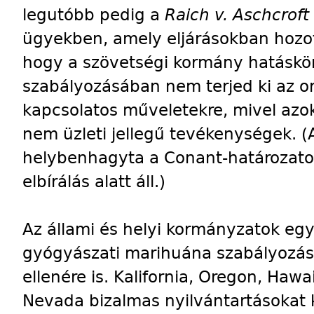
legutóbb pedig a
Raich v. Aschcroft
ügyekben, amely eljárásokban hozot
hogy a szövetségi kormány hatáskör
szabályozásában nem terjed ki az o
kapcsolatos műveletekre, mivel azok
nem üzleti jellegű tevékenységek. (
helybenhagyta a Conant-határozatot,
elbírálás alatt áll.)
Az állami és helyi kormányzatok eg
gyógyászati marihuána szabályozásá
ellenére is. Kalifornia, Oregon, Hawa
Nevada bizalmas nyilvántartásokat k