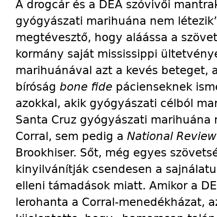
A drogcár és a DEA szóvivői mantra
gyógyászati marihuána nem létezik”,
megtévesztő, hogy aláássa a szövets
kormány saját mississippi ültetvényér
marihuánával azt a kevés beteget, a
bíróság
bone fide
pácienseknek ismer
azokkal, akik gyógyászati célból ma
Santa Cruz gyógyászati marihuána 
Corral, sem pedig a
National Review
Brookhiser. Sőt, még egyes szövetsé
kinyilvánítják csendesen a sajnála
elleni támadások miatt. Amikor a 
lerohanta a Corral-menedékházat, az