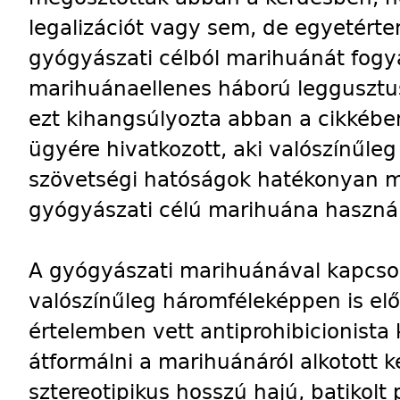
legalizációt vagy sem, de egyetért
gyógyászati célból marihuánát fogy
marihuánaellenes háború leggusztu
ezt kihangsúlyozta abban a cikkébe
ügyére hivatkozott, aki valószínűleg
szövetségi hatóságok hatékonyan 
gyógyászati célú marihuána haszná
A gyógyászati marihuánával kapcsol
valószínűleg háromféleképpen is elő
értelemben vett antiprohibicionista
átformálni a marihuánáról alkotott 
sztereotipikus hosszú hajú, batikolt