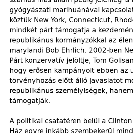
gyógyászati marihuánával kapcsolat
köztük New York, Connecticut, Rhode 
mindkét párt támogatja a kezdemén
republikánus kormányzókkal az élen
marylandi Bob Ehrlich. 2002-ben N
Párt konzervatív jelöltje, Tom Golis
hogy erősen kampányolt ebben az ü
törvényhozás előtt álló javaslatot
republikánus személyiségek, hanem 
támogatják.
A politikai csatatéren belül a Clint
Ház egyre inkább szembekerül mind