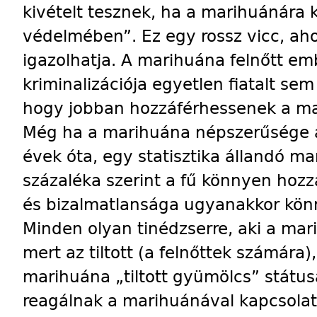
kivételt tesznek, ha a marihuánára 
védelmében”. Ez egy rossz vicc, ah
igazolhatja. A marihuána felnőtt e
kriminalizációja egyetlen fiatalt s
hogy jobban hozzáférhessenek a ma
Még ha a marihuána népszerűsége a
évek óta, egy statisztika állandó ma
százaléka szerint a fű könnyen hozz
és bizalmatlansága ugyanakkor könn
Minden olyan tinédzserre, aki a mari
mert az tiltott (a felnőttek számára),
marihuána „tiltott gyümölcs” státus
reagálnak a marihuánával kapcsola