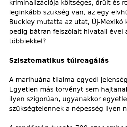
kriminalizációja költséges, őrült és
leginkább szükség van, az egy elvh
Buckley mutatta az utat, Új-Mexikó
pedig bátran felszólalt hivatali évei 
többiekkel?
Szisztematikus túlreagálás
A marihuána tilalma egyedi jelensé
Egyetlen más törvényt sem hajtanak
ilyen szigorúan, ugyanakkor egyetl
szükségtelennek a népesség ilyen 