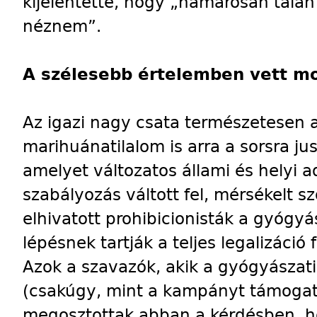
kijelentette, hogy „hamarosan talá
néznem”.
A szélesebb értelemben vett m
Az igazi nagy csata természetesen a
marihuánatilalom is arra a sorsra jus
amelyet változatos állami és helyi a
szabályozás váltott fel, mérsékelt s
elhivatott prohibicionisták a gyógyá
lépésnek tartják a teljes legalizáció 
Azok a szavazók, akik a gyógyászat
(csakúgy, mint a kampányt támogat
megosztottak abban a kérdésben, h