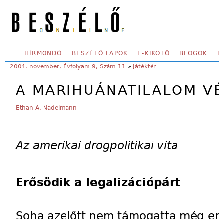
Skip to main content
SECONDARY MENU
HÍRMONDÓ
BESZÉLŐ LAPOK
E-KIKÖTŐ
BLOGOK
YOU ARE HERE:
2004. november, Évfolyam 9, Szám 11
»
Játéktér
A MARIHUÁNATILALOM V
Ethan A. Nadelmann
Az amerikai drogpolitikai vita
Erősödik a legalizációpárt
Soha azelőtt nem támogatta még en