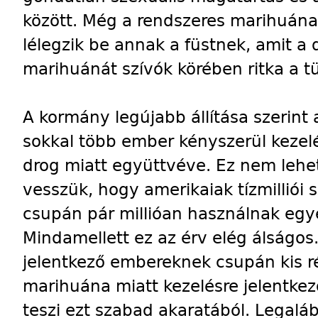
között. Még a rendszeres marihuána
lélegzik be annak a füstnek, amit a
marihuánát szívók körében ritka a t
A kormány legújabb állítása szerin
sokkal több ember kényszerül kezelé
drog miatt együttvéve. Ez nem lehe
vesszük, hogy amerikaiak tízmilliói
csupán pár millióan használnak egyé
Mindamellett ez az érv elég álságos
jelentkező embereknek csupán kis r
marihuána miatt kezelésre jelentke
teszi ezt szabad akaratából. Legaláb