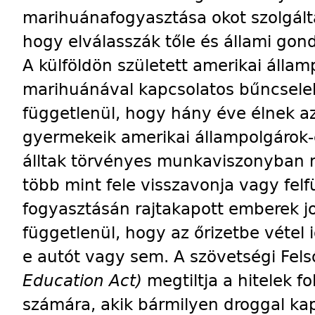
marihuánafogyasztása okot szolgált
hogy elválasszák tőle és állami go
A külföldön született amerikai állam
marihuánával kapcsolatos bűncsele
függetlenül, hogy hány éve élnek a
gyermekeik amerikai állampolgárok-e
álltak törvényes munkaviszonyban m
több mint fele visszavonja vagy fel
fogyasztásán rajtakapott emberek jo
függetlenül, hogy az őrizetbe vétel
e autót vagy sem. A szövetségi Fel
Education Act)
megtiltja a hitelek f
számára, akik bármilyen droggal k