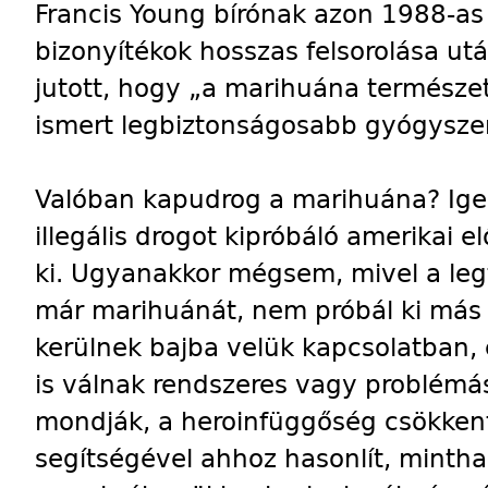
Francis Young bírónak azon 1988-as
bizonyítékok hosszas felsorolása utá
jutott, hogy „a marihuána természe
ismert legbiztonságosabb gyógyszer
Valóban kapudrog a marihuána? Ig
illegális drogot kipróbáló amerikai 
ki. Ugyanakkor mégsem, mivel a legt
már marihuánát, nem próbál ki más i
kerülnek bajba velük kapcsolatban
is válnak rendszeres vagy problémá
mondják, a heroinfüggőség csökken
segítségével ahhoz hasonlít, minth