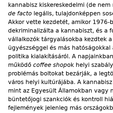
kannabisz kiskereskedelmi (de nem
de facto
legális, tulajdonképpen so
Akkor vette kezdetét, amikor 1976-
dekriminalizálta a kannabiszt, és a 
vállalkozók tárgyalásokba kezdtek a
ügyészséggel és más hatóságokkal 
politika kialakításáról. A napjainkb
működő
coffee shop
ok helyi szabál
problémás boltokat bezárják, a legtö
város helyi kultúrájába. A kannabis
mint az Egyesült Államokban vagy 
büntetőjogi szankciók és kontroll h
fejlemények jelenleg más országokb