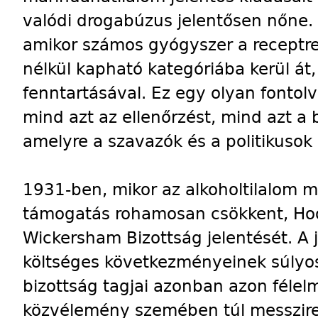
valódi drogabúzus jelentősen nőne. 
amikor számos gyógyszer a receptre
nélkül kapható kategóriába kerül át,
fenntartásával. Ez egy olyan fontol
mind azt az ellenőrzést, mind azt a
amelyre a szavazók és a politikusok
1931-ben, mikor az alkoholtilalom m
támogatás rohamosan csökkent, Hoo
Wickersham Bizottság jelentését. A j
költséges következményeinek súlyos 
bizottság tagjai azonban azon féle
közvélemény szemében túl messzire 