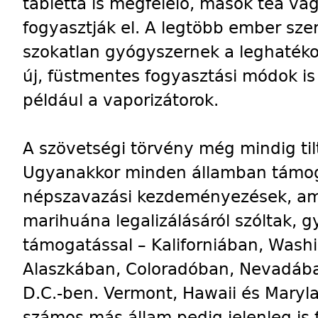
tabletta is megfelelő, mások tea v
fogyasztják el. A legtöbb ember szer
szokatlan gyógyszernek a leghaték
új, füstmentes fogyasztási módok i
például a vaporizátorok.
A szövetségi törvény még mindig til
Ugyanakkor minden államban támog
népszavazási kezdeményezések, am
marihuána legalizálásáról szóltak, 
támogatással – Kaliforniában, Was
Alaszkában, Coloradóban, Nevadáb
D.C.-ben. Vermont, Hawaii és Maryla
számos más állam pedig jelenleg is 