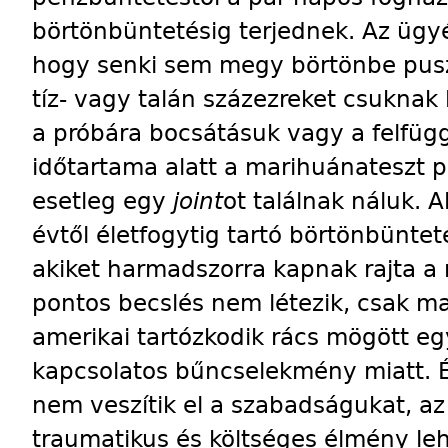
börtönbüntetésig terjednek. Az ügyé
hogy senki sem megy börtönbe puszt
tíz- vagy talán százezreket csuknak 
a próbára bocsátásuk vagy a felfüg
időtartama alatt a marihuánateszt 
esetleg egy
joint
ot találnak náluk. 
évtől életfogytig tartó börtönbüntet
akiket harmadszorra kapnak rajta 
pontos becslés nem létezik, csak ma
amerikai tartózkodik rács mögött e
kapcsolatos bűncselekmény miatt. É
nem veszítik el a szabadságukat, az 
traumatikus és költséges élmény leh