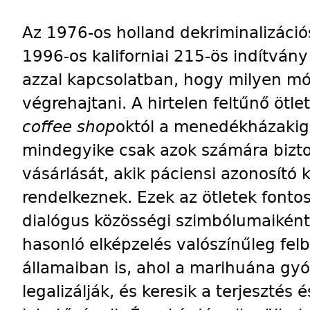
Az 1976-os holland dekriminalizáci
1996-os kaliforniai 215-ös indítván
azzal kapcsolatban, hogy milyen mó
végrehajtani. A hirtelen feltűnő ötl
coffee shop
októl a menedékházakig 
mindegyike csak azok számára bizto
vásárlását, akik páciensi azonosító 
rendelkeznek. Ezek az ötletek fontos
dialógus közösségi szimbólumaiként
hasonló elképzelés valószínűleg fe
államaiban is, ahol a marihuána gyó
legalizálják, és keresik a terjeszté