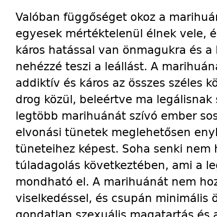
Valóban függőséget okoz a marihuán
egyesek mértéktelenül élnek vele, 
káros hatással van önmagukra és a k
nehézzé teszi a leállást. A marihu
addiktív és káros az összes széles k
drog közül, beleértve ma legálisnak 
legtöbb marihuánát szívó ember sos
elvonási tünetek meglehetősen enyh
tüneteihez képest. Soha senki nem
túladagolás következtében, ami a l
mondható el. A marihuánát nem ho
viselkedéssel, és csupán minimális 
gondatlan szexuális magatartás és