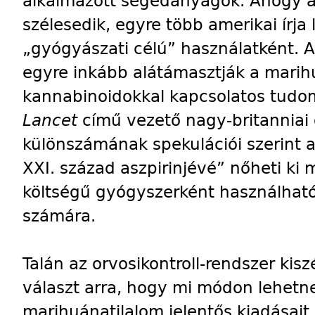
alkalmazott segédanyagok. Ahogy a d
szélesedik, egyre több amerikai írja
„gyógyászati célú” használatként. A
egyre inkább alátámasztják a marih
kannabinoidokkal kapcsolatos tudo
Lancet
című vezető nagy-britanniai o
különszámának spekulációi szerint
XXI. század aszpirinjévé” nőheti ki
költségű gyógyszerként használható
számára.
Talán az orvosikontroll-rendszer kiszé
választ arra, hogy mi módon lehetn
marihuánatilalom jelentős kiadásait 