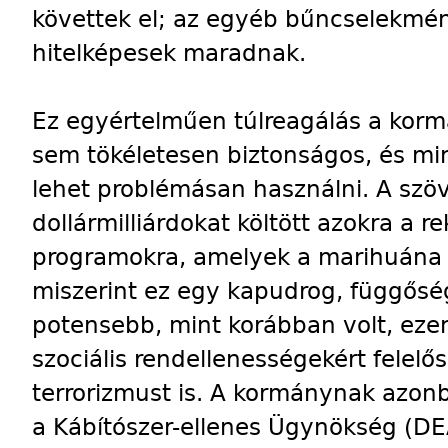
követtek el; az egyéb bűncselekmén
hitelképesek maradnak.
Ez egyértelműen túlreagálás a korm
sem tökéletesen biztonságos, és mi
lehet problémásan használni. A szö
dollármilliárdokat költött azokra a 
programokra, amelyek a marihuána v
miszerint ez egy kapudrog, függősége
potensebb, mint korábban volt, ezen
szociális rendellenességekért felelő
terrorizmust is. A kormánynak azon
a Kábítószer-ellenes Ügynökség (DE