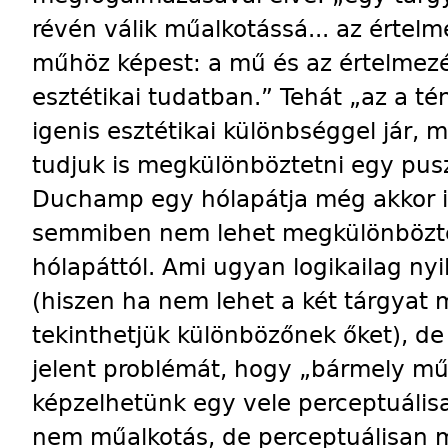
révén válik műalkotássá... az értel
műhöz képest: a mű és az értelmezé
esztétikai tudatban.” Tehát „az a t
igenis esztétikai különbséggel jár,
tudjuk is megkülönböztetni egy pusz
Duchamp egy hólapátja még akkor i
semmiben nem lehet megkülönbözte
hólapáttól. Ami ugyan logikailag ny
(hiszen ha nem lehet a két tárgyat
tekinthetjük külön­bözőnek őket), 
jelent problémát, hogy „bármely mű
képzelhetünk egy vele perceptuális
nem műalkotás, de perceptuálisan 