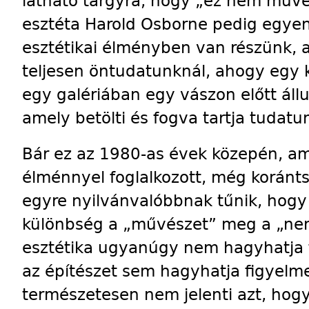
látható tárgyra, hogy „ez nem művé
esztéta Harold Osborne pedig egyen
esztétikai élményben van részünk,
teljesen öntudatunknál, ahogy egy
egy galériában egy vászon előtt állu
amely betölti és fogva tartja tudatu
Bár ez az 1980-as évek közepén, am
élménnyel foglalkozott, még koránt
egyre nyilvánvalóbbnak tűnik, hog
különbség a „művészet” meg a „nem
esztétika ugyanúgy nem hagyhatja 
az építészet sem hagyhatja figyelme
természetesen nem jelenti azt, hogy