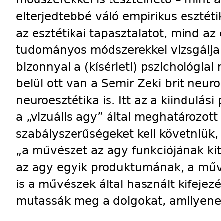
elterjedtebbé váló empirikus esztéti
az esztétikai tapasztalatot, mind az 
tudományos módszerekkel vizsgálja.
bizonnyal a (kísérleti) pszichológia
belül ott van a Semir Zeki brit neu
neuroesztétika is. Itt az a kiindulá
a „vizuális agy” által meghatározott
szabályszerűségeket kell követniük,
„a művészet az agy funkciójának kit
az agy egyik produktumának, a művé
is a művészek által használt kifejez
mutassák meg a dolgokat, amilyene