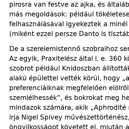
pirosra van festve az ajka, és általá
más megoldások: például tökéletes
felhasználásával igyekeztek a minél
(miként ezzel persze Danto is tisztá
De a szerelemistennő szobraihoz se
Az egyik, Praxitelész által i. e. 360 
szobrot például Knidoszban állították
alakú épülettel vették körül, hogy „
preferenciáiknak megfelelően elölről,
szemlélhessék”, és bokrokat meg he
mindazok számára, akik „Aphrodité 
írja Nigel Spivey művészettörténész, 
öngyilkosságot követett el, miután a