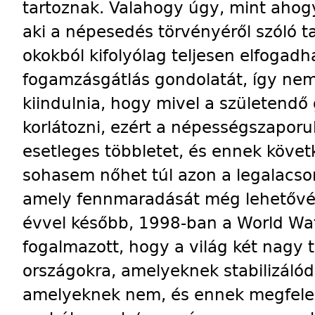
tartoznak. Valahogy úgy, mint ahogy
aki a népesedés törvényéről szóló t
okokból kifolyólag teljesen elfogadh
fogamzásgátlás gondolatát, így nem 
kiindulnia, hogy mivel a születend
korlátozni, ezért a népességszaporula
esetleges többletet, és ennek köve
sohasem nőhet túl azon a legalacson
amely fennmaradását még lehetővé 
évvel később, 1998-ban a World Wat
fogalmazott, hogy a világ két nagy 
országokra, amelyeknek stabilizálódo
amelyeknek nem, és ennek megfelel