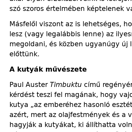
szó szoros értelmében képtelenek v
Másfelől viszont az is lehetséges, 
lesz (vagy legalábbis lenne) az ily
megoldani, és közben ugyanúgy új 
előttünk.
A kutyák művészete
Paul Auster
Timbuktu
című regényéne
kérdést teszi fel magának, hogy vaj
kutya „az emberéhez hasonló esztéti
azért, mert az olajfestmények és a
hagyják a kutyákat, ki állíthatta v