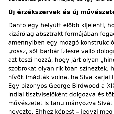
Új érzékszervek és új művészet
Danto egy helyütt előbb kijelenti, h
kizárólag absztrakt formájában foga
amennyiben egy mozgó konstrukció a
„rossz, sőt barbár ízlésre valló dol
azt teszi hozzá, hogy járt olyan „h
szobrokat olyan rikítóan színezték,
hívők imádták volna, ha Siva karjai
Egy bizonyos George Birdwood a XI
indiai tisztviselőként dolgozva és tö
művészetet is tanulmányozva Sivát
nevezte. Ehhez képest – jegyzi me