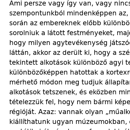
Ami persze vagy így van, vagy nincs
szempontunkból mindenképpen az, h
során az embereknek előbb különböz
sorolniuk a látott festményeket, maj
hogy milyen agytevékenység játszó
láttán, akkor az derült ki, hogy a sz
tekintett alkotások különböző agyi te
különbözőképpen hatottak a kortexr
mérhető módon meg tudjuk állapítan
alkotások tetszenek, és eközben mi
tételezzük fel, hogy nem bármi képes
régióját. Azaz: vannak olyan „műal
kiállíthatunk ugyan múzeumokban, 