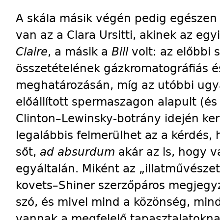
A skála másik végén pedig egészen 
van az a Clara Ursitti, akinek az egy
Claire
, a másik a
Bill
volt: az előbbi 
összetételének gázkromatográfiás 
meghatározásán, míg az utóbbi ugy
előállított spermaszagon alapult (és
Clinton–Lewinsky-botrány idején ker
legalábbis felmerülhet az a kérdés, 
sőt,
ad absurdum
akár az is, hogy 
egyáltalán. Mi­ként az „illatművészet
kovets–­Shiner szerzőpáros megjegyzi
szó, és mivel mind a közönség, mind 
vannak a megfelelő tapasztalatokn