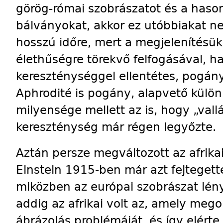
görög-római szobrászatot és a hason
bálványokat, akkor ez utóbbiakat ne
hosszú időre, mert a megjelenítésük 
élethűségre törekvő felfogásával, h
kereszténységgel ellentétes, pogány
Aphrodité is pogány, alapvető külö
milyensége mellett az is, hogy „vall
kereszténység már régen legyőzte.
Aztán persze megváltozott az afrikai
Einstein 1915-ben már azt fejteget
miközben az európai szobrászat lén
addig az afrikai volt az, amely meg
ábrázolás problémáját, és így elérte a