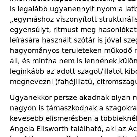
is legalább ugyanennyit nyom a lat
„egymáshoz viszonyított strukturális
egyensúlyt, ritmust meg hasonlókat 
leírására használt szótár is jóval s
hagyományos területeken működő m
áll, és mintha nem is lennének külön
leginkább az adott szagot/illatot ki
megnevezni (fahéjillatú, citromszagú
Ugyanekkor persze akadnak olyan 
nagyon is támaszkodnak a szagokra
kevesebb elismerésben a többieknél
Angela Ellsworth található, aki az A