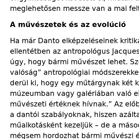
meglehetősen messze van a mai felf
A művészetek és az evolúció
Ha már Danto elképzeléseinek kritik
ellentétben az antropológus Jacqu
úgy, hogy bármi művészet lehet. Sz
valóság” antropológiai módszerekke
derül ki, hogy egy műtárgynak két kr
múzeumban vagy galériában való elh
művészeti értéknek hívnak.” Az elő
a dantói szabályoknak, hiszen azáltal
műalkotásként kezeljük – de a másod
mégsem hordozhat bármi művészi ér