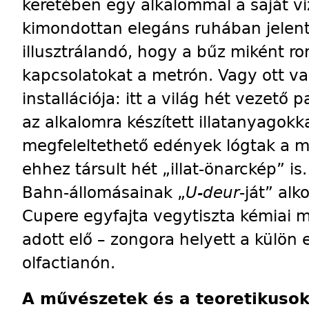
keretében egy alkalommal a saját v
kimondottan elegáns ruhában jelent
illusztrálandó, hogy a bűz miként r
kapcsolatokat a metrón. Vagy ott v
installációja: itt a világ hét vezető 
az alkalomra készített illatanyagokk
megfeleltethető edények lógtak a 
ehhez társult hét „illat-önarckép” i
Bahn-állomásainak „
U-deur
-ját” alk
Cupere egyfajta vegytiszta kémiai m
adott elő – zongora helyett a külön e
olfactianón.
A művészetek és a teoretikuso