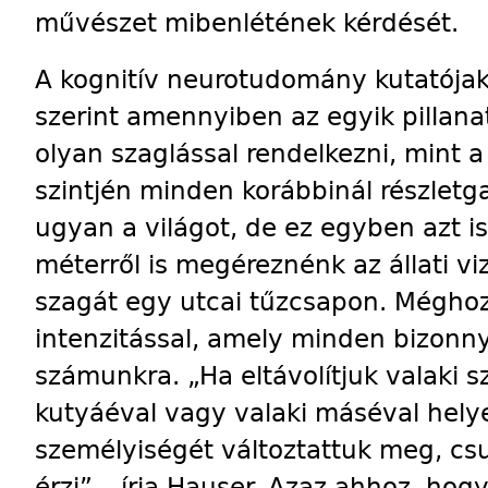
művészet mibenlétének kérdését.
A kognitív neurotudomány kutatójak
szerint amennyiben az egyik pillana
olyan szaglással rendelkezni, mint a
szintjén minden korábbinál részlet
ugyan a világot, de ez egyben azt i
méterről is megéreznénk az állati vi
szagát egy utcai tűzcsapon. Méghoz
intenzitással, amely minden bizonny
számunkra. „Ha eltávolítjuk valaki s
kutyáéval vagy valaki máséval helye
személyiségét változtattuk meg, cs
érzi” – írja Hauser. Azaz ahhoz, ho