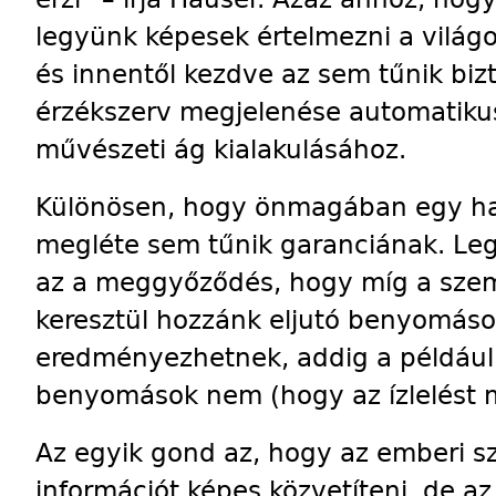
legyünk képesek értelmezni a világo
és innentől kezdve az sem tűnik biz
érzékszerv megjelenése automatiku
művészeti ág kialakulásához.
Különösen, hogy önmagában egy h
megléte sem tűnik garanciának. Leg
az a meggyőződés, hogy míg a sze
keresztül hozzánk eljutó benyomáso
eredményezhetnek, addig a például 
benyomások nem (hogy az ízlelést m
Az egyik gond az, hogy az emberi s
információt képes közvetíteni, de az 