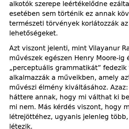
alkotók szerepe leértékelődne ezált
esetében sem történik ez annak kö
természeti törvények korlátozzák az
lehetőségeket.
Azt viszont jelenti, mint Vilayanur R
művészek egészen Henry Moore-ig és
„perceptuális grammatikát” fedezik
alkalmazzák a műveikben, amely azt í
művészi élmény kiváltásához. Azaz:
háttere annak, hogy mi válthat ki b
mi nem. Más kérdés viszont, hogy mi
létrejöttéhez, ugyanis jelenleg töb
létezik.