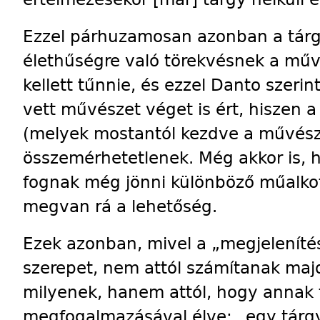
Ezzel párhuzamosan azonban a tárg
élethűségre való törekvésnek a műv
kellett tűnnie, és ezzel Danto szer
vett művészet véget is ért, hiszen a
(melyek mostantól kezdve a művésze
összemérhetetlenek. Még akkor is, h
fognak még jönni különböző műalkot
megvan rá a lehetőség.
Ezek azonban, mivel a „megjeleníté
szerepet, nem attól számítanak ma
milyenek, hanem attól, hogy annak 
megfogalmazásával élve: „egy tárgy