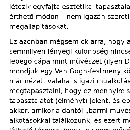
létezik egyfajta esztétikai tapaszta
érthető módon – nem igazán szereti
megállapításokat.
Ez azonban mégsem ok arra, hogy az
semmilyen lényegi különbség nincs
lebegő cápa mint művészet (ilyen D
mondjuk egy Van Gogh-festmény köz
már nézett valaha is igazi műalkotá
megtapasztalni, hogy ez mennyire sa
tapasztalatot (élményt) jelent, és 
akkor, amikor a dantói „bármi művés
alkotásokkal találkozunk, és ezért 