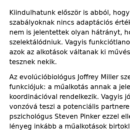
Kiindulhatunk először is abból, hogy
szabályoknak nincs adaptációs érték
nem is jelentettek olyan hátrányt, ho
szelektálódniuk. Vagyis funkciótlan
azok az alkotások váltanak ki művés
tesznek nekik.
Az evolúcióbiológus Joffrey Miller sz
funkciójuk: a műalkotás annak a jel
koordinációval rendelkezik. Vagyis j
vonzóvá teszi a potenciális partnere
pszichológus Steven Pinker ezzel el
lényeg inkább a műalkotások birtoklá