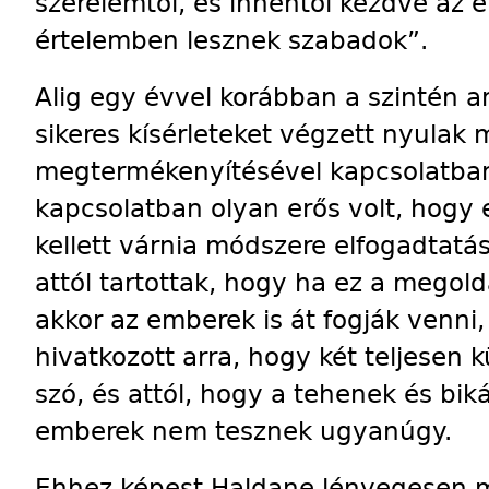
szerelemtől, és innentől kezdve az 
értelemben lesznek szabadok”.
Alig egy évvel korábban a szintén
sikeres kísérleteket végzett nyulak
megtermékenyítésével kapcsolatban,
kapcsolatban olyan erős volt, hogy 
kellett várnia módszere elfogadtatás
attól tartottak, hogy ha ez a megoldá
akkor az emberek is át fogják venn
hivatkozott arra, hogy két teljesen 
szó, és attól, hogy a tehenek és bi
embe­rek nem tesznek ugyanúgy.
Ehhez képest Haldane lényegesen m