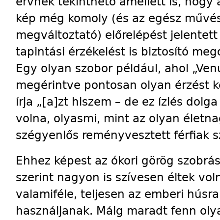
érvnek tekinthető amellett is, hogy 
kép még komoly (és az egész művés
megváltoztató) előrelépést jelentet
tapintási érzékelést is biztosító me
Egy olyan szobor például, ahol „Ve
megérintve pontosan olyan érzést ke
írja „[a]zt hiszem – de ez ízlés dolga
volna, olyasmi, mint az olyan élet
szégyenlős reményvesztett férfiak 
Ehhez képest az ókori görög szobrá
szerint nagyon is szívesen éltek vol
valamiféle, teljesen az emberi húsr
használjanak. Máig maradt fenn ol