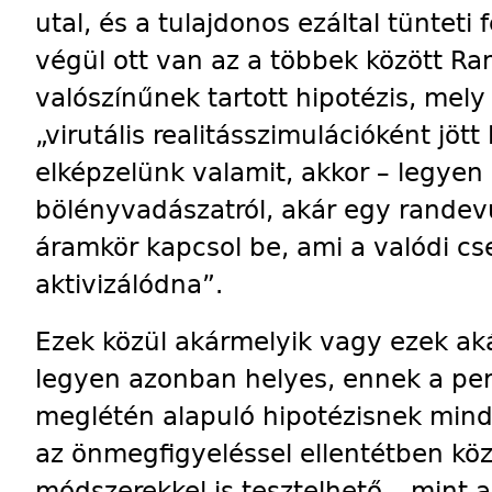
utal, és a tulajdonos ezáltal tünteti
végül ott van az a többek között Ra
valószínűnek tartott hipotézis, mely
„virutális realitásszimulációként jött
elképzelünk valamit, akkor – legyen
bölényvadászatról, akár egy randev
áramkör kapcsol be, ami a valódi cs
aktivizálódna”.
Ezek közül akármelyik vagy ezek ak
legyen azonban helyes, ennek a pe
meglétén alapuló hipotézisnek min
az önmegfigyeléssel ellentétben kö
módszerekkel is tesztelhető – mint