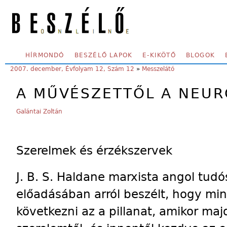
Skip to main content
SECONDARY MENU
HÍRMONDÓ
BESZÉLŐ LAPOK
E-KIKÖTŐ
BLOGOK
YOU ARE HERE:
2007. december, Évfolyam 12, Szám 12
»
Messzelátó
A MŰVÉSZETTŐL A NEUR
Galántai Zoltán
Szerelmek és érzékszervek
J. B. S. Haldane marxista angol tud
előadásában arról beszélt, hogy min
következni az a pillanat, amikor maj