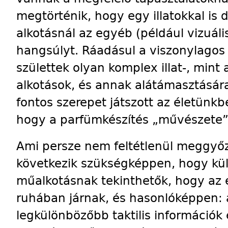
megtörténik, hogy egy illatokkal is
alkotásnál az egyéb (például vizuáli
hangsúlyt. Ráadásul a viszonylago
születtek olyan komplex illat-, mint
alkotások, és annak alátámasztására,
fontos szerepet játszott az életünkb
hogy a parfümkészítés „művészete” 
Ami persze nem feltétlenül meggyő
következik szükségképpen, hogy kü
műalkotásnak tekinthetők, hogy az 
ruhában járnak, és hasonlóképpen: 
legkülönbözőbb taktilis információk