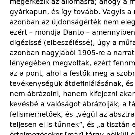
megérkezik az állomásra; ahogy a 
gyárkapun, és így tovább. Vagyis a
azonban az újdonságérték nem eleg
ezért – mondja Danto – amennyiben
digézissé (elbeszéléssé), úgy a műf
azonban nagyjából 1905-re a narratí
lényegében megvoltak, ezért fennmar
az a pont, ahol a festők meg a szob
tevékenységük átdefiniálásának, és
nem ábrázolni, hanem kifejezni aka
kevésbé a valóságot ábrázolják; a 
felismerhetőek, és „végül az abszt
teljesen el is tűnnek”, és „a tisztán
értelmezésekor [már] tárgy nélküli é