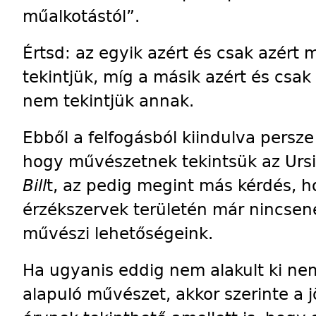
műalkotástól”.
Értsd: az egyik azért és csak azért
tekintjük, míg a másik azért és csa
nem tekintjük annak.
Ebből a felfogásból kiindulva persz
hogy művészetnek tekintsük az Ursit
Bill
t, az pedig me­gint más kérdés, h
érzékszervek területén már nincsene
művészi lehetőségeink.
Ha ugyanis eddig nem alakult ki ne
alapuló művészet, akkor szerinte a 