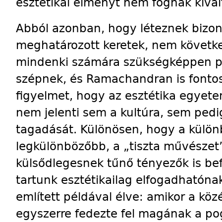
esztétikai él­ményt nem fognak kivál
Abból azonban, hogy léteznek bizony
meghatározott keretek, nem követk
mindenki számára szükségképpen p
szépnek, és Rama­chandran is fontosn
figyelmet, hogy az esztétika egyet
nem jelenti sem a kultúra, sem ped
tagadását. Különösen, hogy a külön
legkülönbözőbb, a „tiszta művészet
külsődlegesnek tűnő tényezők is bef
tartunk esztétikailag elfogadhatóna
említett példával élve: amikor a kö
egyszerre fedezte fel magának a po