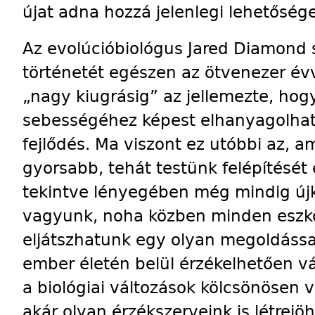
újat adna hozzá jelenlegi lehetőség
Az evolúcióbiológus Jared Diamond s
történetét egészen az ötvenezer évv
„nagy kiugrásig” az jellemezte, hogy
sebességéhez képest elhanyagolható
fejlődés. Ma vi­szont ez utóbbi az, 
gyorsabb, tehát testünk felépítését
tekintve lényegében még mindig új
vagyunk, noha közben minden eszk
eljátszhatunk egy olyan megoldással
ember életén belül érzékelhetően vá
a biológiai változások kölcsönösen 
akár olyan érzékszerveink is létrejö