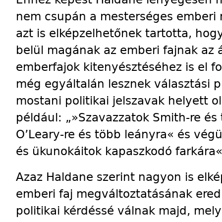
nem csupán a mesterséges emberi 
azt is elképzelhetőnek tartotta, ho
belül magának az emberi fajnak az át
emberfajok kitenyésztéséhez is el fo
még egyáltalán lesznek választási p
mostani politikai jelszavak helyett 
például: „»Sza­vazzatok Smith-re és 
O’Leary-re és több leányra« és vég
és ükunokáitok kapaszkodó farkára«
Azaz Haldane szerint nagyon is elké
emberi faj megváltoztatásának ere
politikai kérdéssé válnak majd, me