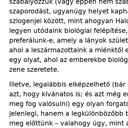
szabályozzuk (vagy éppen nem szab
szaporodást, ugyanúgy helyet kaph
szlogenjei között, mint ahogyan Hal
legyen utódaink biológiai felépítés
preferálunk-e, amely a lányok szüle
ahol a leszármazottaink a miénktől e
egy olyat, ahol az emberekbe biológ
zene szeretete.
Illetve, legalábbis elképzelhető (bá
azt, hogy kívánatos is; és azt még 
meg fog valósulni) egy olyan forga
jelenlegi, hanem a legkülönbözőbb b
meg előttünk – valahogy úgy, mint 