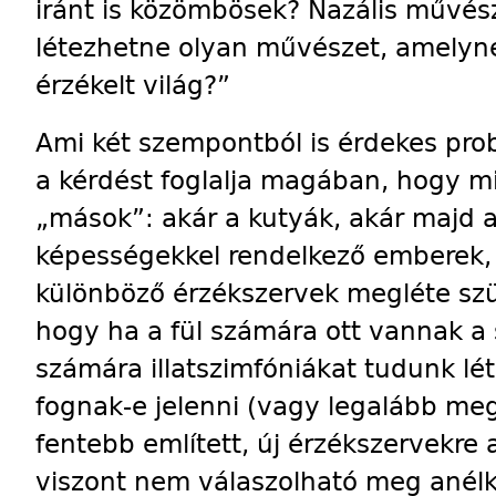
iránt is közömbösek? Nazális művész
létezhetne olyan művészet, amelynek
érzékelt világ?”
Ami két szempontból is érdekes pro
a kérdést foglalja magában, hogy mi
„mások”: akár a kutyák, akár majd 
képességekkel rendelkező emberek, 
különböző érzékszervek megléte szü
hogy ha a fül számára ott vannak a 
számára illatszimfóniákat tudunk lé
fognak-e jelenni (vagy legalább meg
fentebb említett, új érzékszervekre
viszont nem válaszolható meg anélk