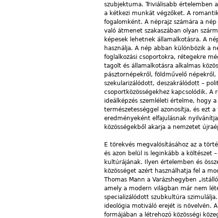
szubjektuma. Triviálisabb értelemben a
a kétkezi munkát végzőket. A romantik
fogalomként. A néprajz számára a nép els
való átmenet szakaszában olyan származ
képesek lehetnek államalkotásra. A né
használja. A nép abban különbözik a ne
foglalkozási csoportokra, rétegekre m
tagolt és államalkotásra alkalmas köz
pásztornépekről, földművelő népekről,
szekularizálódott, deszakrálódott – p
csoportközösségekhez kapcsolódik. A r
ideálképzés szemléleti értelme, hogy a
természetességgel azonosítja, és ezt 
eredményeként elfajulásnak nyilvánítja.
közösségekből akarja a nemzetet újraé
E törekvés megvalósításához az a tört
és azon belül is leginkább a költészet –
kultúrájának. Ilyen értelemben és össz
közösséget azért használhatja fel a mod
Thomas Mann a Varázshegyben „istálló
amely a modern világban már nem létezi
specializálódott szubkultúra szimulálj
ideológia motiváló erejét is növelvén.
formájában a létrehozó közösségi köze