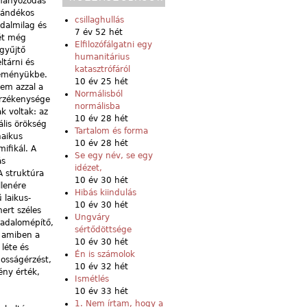
ományozódás
szándékos
csillaghullás
dalmilag és
7 év 52 hét
tét még
Elfilozófálgatni egy
 gyűjtő
humanitárius
tárni és
katasztrófáról
jteményükbe.
10 év 25 hét
nem azzal a
Normálisból
érzékenysége
normálisba
k voltak: az
10 év 28 hét
ális örökség
Tartalom és forma
haikus
10 év 28 hét
ifikál. A
Se egy név, se egy
ás
idézet,
A struktúra
10 év 30 hét
llenére
Hibás kiindulás
 laikus-
10 év 30 hét
ert széles
Ungváry
rsadalomépítő,
sértődöttsége
, amiben a
10 év 30 hét
 léte és
Én is számolok
nosságérzést,
10 év 32 hét
ény érték,
Ismétlés
10 év 33 hét
1. Nem írtam, hogy a