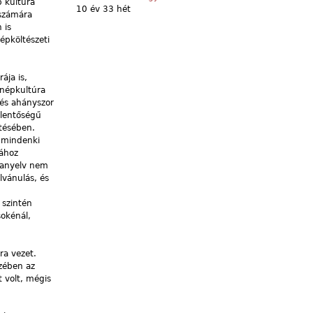
 kultúra
10 év 33 hét
 számára
 is
épköltészeti
ája is,
 népkultúra
 és ahányszor
elentőségű
ztésében.
 mindenki
rához
nyanyelv nem
lvánulás, és
 szintén
okénál,
ra vezet.
zében az
t volt, mégis