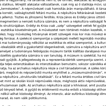
zemben a hagyomány, ha tartalmát nem is, de formáit, alakzatait az áthagy
s statikus, létrejött alakzatai változatlanok, csak míg az ő statikája művi, 
„természetes”. A népművészet csak hamisítás árán manipulálható. A társa
 korrekt, valóságtisztelő feltáró munka. A népkultúra feltárásának kezde
s jellemzi. Tisztes és jóhiszemű ferdítés. Kriza János és Erdélyi János úttörő
megmenteni a nemzeti kultúra számára, és nem a népkultúra valóságát fel
és struktúrájában. Erdélyi és Kriza csak „szép” szövegeket vettek fel gyű
k esztétikai követelményeit. A művészetet nem történeti módon kezelték, 
ételezi, hogy művészileg hitványnak érzett szövegek más kor más művészi 
g forrásai. A szelekció szempontjai a szépészeti mellett leginkább morálisa
mai tudományosság nélkülözi az esztétikai és etikai szempontot, a kultur
ra-idealizálók ettől a gyakorlattól idegenkednek, számukra a népkultúra arc
melyet a tudományos feldolgozás múzeumi tárlók kiállítási darabjaivá mum
lítés gyakorlata számára is van tanulság. A múzeum is szelektál, ha m
zadi gyűjtők. A jellegzetesség és a reprezentációérték szempontja szerint. 
ja teljes extenzitásában és intenzitásában bemutatni, sokszor szándéka e
lhatja, ha az archaikus népkultúra része a civil társadalomnak. A széles körű
ltáró, megőrző és népszerűsítő munka enyhíthet a „múzeumszindrómán”, m
a népkultúra „strukturális totalitását”. Ez a feltáró munka értékes civil tá
het mint az iskolán kívüli népművelés része, méghozzá aktív népművelésé
rhuzamosan zajlik. Az archaikus népkultúra azzal a kihívással, amit puszta
ző tényező lehet. A gyűjtő és értékmentő munka erősíti a közösségi ottho
nélkül adhat közösségi élményt. Az intenzív, akár eufórikus közösségi élm
marad, és nem válik politikummá.