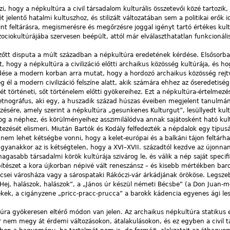
zi, hogy a népkultúra a civil társadalom kulturális összetevői közé tartozik
t jelentő hatalmi kultuszhoz, és stilizált változatában sem a politikai erők 
int feltárásra, megismerésre és megőrzésre joggal igényt tartó értékes kult
ociokultúrájába szervesen beépült, attól már elválaszthatatlan funkcionáli
szőtt disputa a múlt században a népkultúra eredetének kérdése. Elsősorb
, hogy a népkultúra a civilizáció előtti archaikus közösség kultúrája, és hog
ődése a modern korban arra mutat, hogy a hordozó archaikus közösség rejt
 él a modern civilizáció felszíne alatt, akik számára ehhez az őseredetisé
sét történeti, sőt történelem előtti gyökereihez. Ezt a népkultúra-értelmezés
ográfus, aki egy, a huszadik század húszas éveiben megjelent tanulmá
tkezésére, amely szerint a népkultúra „gesunkenes Kulturgut”, lesüllyedt kul
og a néphez, és körülményeihez asszimilálódva annak sajátosként ható kul
ezését elismeri. Miután Bartók és Kodály felfedezték a népdalok egy típus
 nem lehet kétségbe vonni, hogy a kelet-európai és a balkáni tájon feltárha
gyanakkor az is kétségtelen, hogy a XVI–XVII. századtól kezdve az újonnan
gasabb társadalmi körök kultúrája szivárog le, és válik a nép saját speci
pítészet a kora újkorban népivé vált reneszánsz – és kisebb mértékben bar
őcsei városháza vagy a sárospataki Rákóczi-vár árkádjának örököse. Legsz
Hej, halászok, halászok”, a „János úr készül németi Bécsbe” (a Don Juan
kek, a cigányzene „pricc-pracc-prucca” a barokk kádencia egyenes ági les
túra gyökeresen eltérő módon van jelen. Az archaikus népkultúra statikus 
r nem megy át érdemi változásokon, átalakulásokon, és ez egyben a civil t