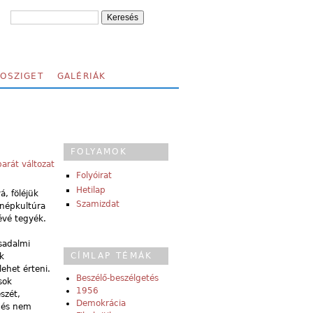
FOSZIGET
GALÉRIÁK
FOLYAMOK
arát változat
Folyóirat
Hetilap
, föléjük
Szamizdat
 népkultúra
évé tegyék.
sadalmi
CÍMLAP TÉMÁK
k
ehet érteni.
Beszélő-beszélgetés
sok
1956
szét,
Demokrácia
, és nem