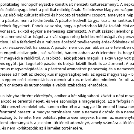
 politikailag monopolhelyzetbe konstruált nemzeti kultúreszményt. A népk
és építőanyaga lehet a politikai mitológiának. Felfedezése Magyarországon 
be. Az első népkultúrát alkotó és hordozó társadalmi csoport, amelyet a nép
t, a pásztor, nem a földművelő. A pásztor kedvelt tárgya lesz a romantikus 
entelnek figyelmet. Ennek az az oka, hogy a pásztorban látják tovább élni a
onásait, akiktől egykor a nemesség származott. A múlt századi jelenkor p
te a nemesi rátartiságot, a kiváltságos réteg keleties méltóságát, és persz
tlenül áll a felfedező és a művészi ábrázoló tevékenység érdeklődésének e
or, aki visszavedlett harcossá. A pásztor nem csupán abban az értelemben őr
m engedi elbitangolni, szétszéledni, hanem abban az értelemben is, hogy f
val” megvédi a rablóktól. A rablóktól, akik jobbára maguk is aktív vagy volt 
s együtt jár. Legeltető pásztor és betyár közölt flexibilis az átmenet. A p
lizmus magyarságideálja: a pásztorral azonosított parasztság és a nemessé
fedezése ad hitelt az ideologikus magyarságképnek: az egész magyarság –
b
, s éppen ezért elementárisan demokratikus, mivel ahol mindenki úr, ott az
úri önérzete és autonómiája a valódi szabadság lehetősége.
us irányba történt előrelépés, amikor a két világháború között a népi moz
 alkotó és teremtő népet, és vele azonosítja a magyarságot. Ez a felfogás 
ülő nemzetszemléletnek, hanem ellentéte: a magyar történelmi típusa ne
enntartó paraszt. A magyar történelem nem a nemesi dicsőség és a neme
rasztság története. Nem politikát jelentő eseményeké, hanem az eseményt
alomtudományoké, a jelenkori történettudományé, amely számára a törté
, és nem korlátozódik az államélet történetére.