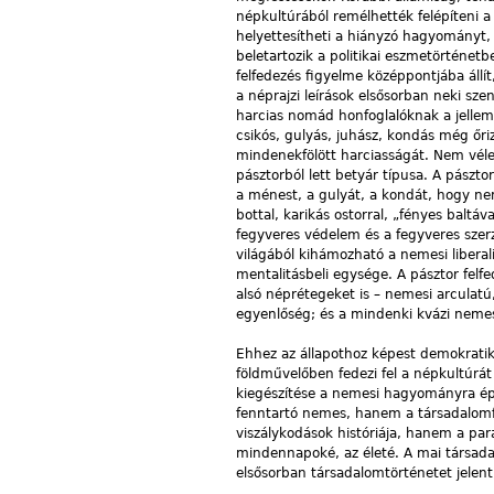
népkultúrából remélhették felépíteni a
helyettesítheti a hiányzó hagyományt, 
beletartozik a politikai eszmetörténet
felfedezés figyelme középpontjába állí
a néprajzi leírások elsősorban neki sz
harcias nomád honfoglalóknak a jellemv
csikós, gulyás, juhász, kondás még őriz
mindenekfölött harciasságát. Nem véle
pásztorból lett betyár típusa. A pászt
a ménest, a gulyát, a kondát, hogy ne
bottal, karikás ostorral, „fényes baltá
fegyveres védelem és a fegyveres szerzé
világából kihámozható a nemesi libera
mentalitásbeli egysége. A pásztor fel
alsó néprétegeket is – nemesi arculatú
egyenlőség; és a mindenki kvázi nemes
Ehhez az állapothoz képest demokratik
földművelőben fedezi fel a népkultúrát
kiegészítése a nemesi hagyományra ép
fenntartó nemes, hanem a társadalomf
viszálykodások históriája, hanem a pa
mindennapoké, az életé. A mai társad
elsősorban társadalomtörténetet jelent