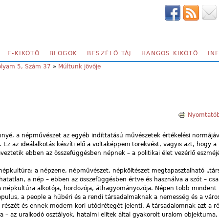
E-KIKÖTŐ
BLOGOK
BESZÉLŐ TÁJ
HANGOS KIKÖTŐ
IN
folyam 5, Szám 37
»
Múltunk jövője
Nyomtatób
nnyé, a népművészet az egyéb indíttatású művészetek értékelési normájává
z az ideálalkotás készíti elő a voltaképpeni törekvést, vagyis azt, hogy a
veztetik ebben az összefüggésben népnek – a politikai élet vezérlő eszméj
 népkultúra: a népzene, népművészet, népköltészet megtapasztalható „tár
atatlan, a nép – ebben az összefüggésben értve és használva a szót – csa
népkultúra alkotója, hordozója, áthagyományozója. Népen több mindent l
populus, a people a hűbéri és a rendi társadalmaknak a nemesség és a váro
ű részét és ennek modern kori utódrétegét jelenti. A társadalomnak azt a ré
 – az uralkodó osztályok, hatalmi elitek által gyakorolt uralom objektuma