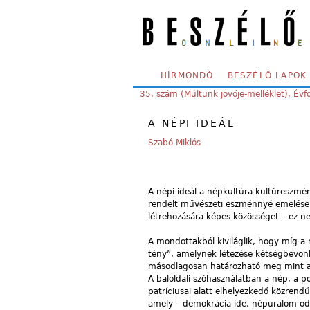
Skip to main content
SECONDARY MENU
HÍRMONDÓ
BESZÉLŐ LAPOK
YOU ARE HERE:
35. szám (Múltunk jövője-melléklet), Év
A NÉPI IDEÁL
Szabó Miklós
A népi ideál a népkultúra kultúreszmé
rendelt művészeti eszménnyé emelése. E
létrehozására képes közösséget – ez ne
A mondottakból kiviláglik, hogy míg a
tény”, amelynek létezése kétségbevonh
másodlagosan határozható meg mint a 
A baloldali szóhasználatban a nép, a 
patríciusai alatt elhelyezkedő közrend
amely – demokrácia ide, népuralom oda