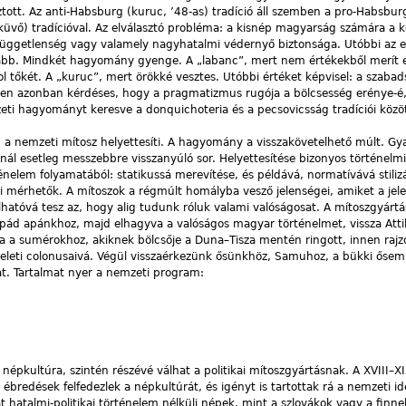
t. Az anti-Habsburg (kuruc, ’48-as) tradíció áll szemben a pro-Habsbur
üvő) tradícióval. Az elválasztó probléma: a kisnép magyarság számára a 
 függetlenség vagy valamely nagyhatalmi védernyő biztonsága. Utóbbi az 
abb. Mindkét hagyomány gyenge. A „labanc”, mert nem értékekből merít 
tőkét. A „kuruc”, mert örökké vesztes. Utóbbi értéket képvisel: a szabad
ben azonban kérdéses, hogy a pragmatizmus rugója a bölcsesség erénye-é
i hagyományt keresve a donquichoteria és a pecsovicsság tradíciói közöt
 a nemzeti mítosz helyettesíti. A hagyomány a visszakövetelhető múlt. Gya
nál esetleg messzebbre visszanyúló sor. Helyettesítése bizonyos történelm
énelem folyamatából: statikussá merevítése, és példává, normatívává stilizá
ei mérhetők. A mítoszok a régmúlt homályba vesző jelenségei, amiket a jel
atóvá tesz az, hogy alig tudunk róluk valami valóságosat. A mítoszgyártá
Árpád apánkhoz, majd elhagyva a valóságos magyar történelmet, vissza Atti
a sumérokhoz, akiknek bölcsője a Duna–Tisza mentén ringott, innen rajzol
keleti colonusaivá. Végül visszaérkezünk ősünkhöz, Samuhoz, a bükki ősem
t. Tartalmat nyer a nemzeti program:
 népkultúra, szintén részévé válhat a politikai mítoszgyártásnak. A XVIII–X
 ébredések felfedezlek a népkultúrát, és igényt is tartottak rá a nemzeti i
t hatalmi-politikai történelem nélküli népek, mint a szlovákok vagy a finne