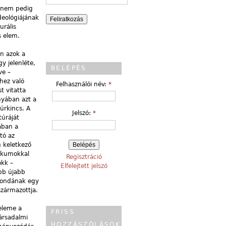
, nem pedig
ideológiájának
urális
s elem.
an azok a
y jelenléte,
BELÉPÉS
ve –
ghez való
Felhasználói név:
*
t vitatta
nyában azt a
túrkincs. A
Jelszó:
*
túráját
ában a
tó az
 keletkező
fikumokkal
Regisztráció
okk –
Elfelejtett jelszó
ebb újabb
-mondának egy
zármazottja.
eleme a
FRISS
ársadalmi
HOZZÁSZÓLÁSOK