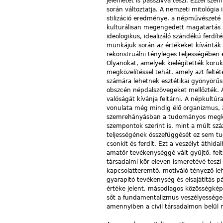
jelenlétét is passzívvá teszi. Ezzel s
során változtatja. A nemzeti mitológia i
stilizáció eredménye, a népművészeté 
kulturálisan megengedett magatartás a
ideologikus, idealizáló szándékú ferdíté
munkájuk során az értékeket kívánták 
rekonstruálni tényleges teljességében 
Olyanokat, amelyek kielégítették koru
megközelítéssel tehát, amely azt felt
számára lehetnek esztétikai gyönyörűsé
obszcén népdalszövegeket mellőzték. A 
valóságát kívánja feltárni. A népkultú
vonulata még mindig élő organizmus, a
szemrehányásban a tudományos megköze
szempontok szerint is, mint a múlt szá
teljességének összefüggését ez sem tud
csonkít és ferdít. Ezt a veszélyt áthida
amatőr tevékenységgé vált gyűjtő, fe
társadalmi kör eleven ismeretévé teszi 
kapcsolatteremtő, motiváló tényező le
gyarapító tevékenység és elsajátítás pá
értéke jelent, másodlagos közösségkép
sőt a fundamentalizmus veszélyessége 
amennyiben a civil társadalmon belül 