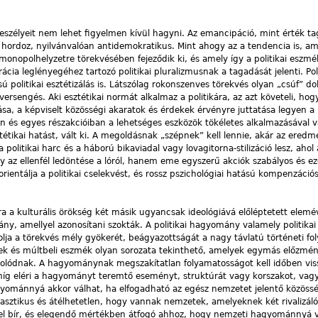
veszélyeit nem lehet figyelmen kívül hagyni. Az emancipáció, mint érték t
hordoz, nyilvánvalóan antidemokratikus. Mint ahogy az a tendencia is, am
 monopolhelyzetre törekvésében fejeződik ki, és amely így a politikai eszmé
ia leglényegéhez tartozó politikai pluralizmusnak a tagadását jelenti. Poli
ú politikai esztétizálás is. Látszólag rokonszenves törekvés olyan „csúf” do
rsengés. Aki esztétikai normát alkalmaz a politikára, az azt követeli, hog
sa, a képviselt közösségi akaratok és érdekek érvényre juttatása legyen a 
n és egyes részakcióiban a lehetséges eszközök tökéletes alkalmazásával v
ztétikai hatást, vált ki. A megoldásnak „szépnek” kell lennie, akár az ered
 politikai harc és a háború bikaviadal vagy lovagitorna-stilizáció lesz, ahol 
 az ellenfél ledöntése a lóról, hanem eme egyszerű akciók szabályos és eze
orientálja a politikai cselekvést, és rossz pszichológiai hatású kompenzáció
ra a kulturális örökség két másik ugyancsak ideológiává előléptetett elemév
ny, amellyel azonosítani szokták. A politikai hagyomány valamely politikai
lja a törekvés mély gyökerét, beágyazottságát a nagy távlatú történeti fo
k és múltbeli eszmék olyan sorozata tekinthető, amelyek egymás előzmén
olódnak. A hagyománynak megszakítatlan folyamatosságot kell időben vis
íg eléri a hagyományt teremtő eseményt, struktúrát vagy korszakot, vag
yománnyá akkor válhat, ha elfogadható az egész nemzetet jelentő közöss
tasztikus és átélhetetlen, hogy vannak nemzetek, amelyeknek két rivalizál
l bír, és elegendő mértékben átfogó ahhoz, hogy nemzeti hagyománnyá vá