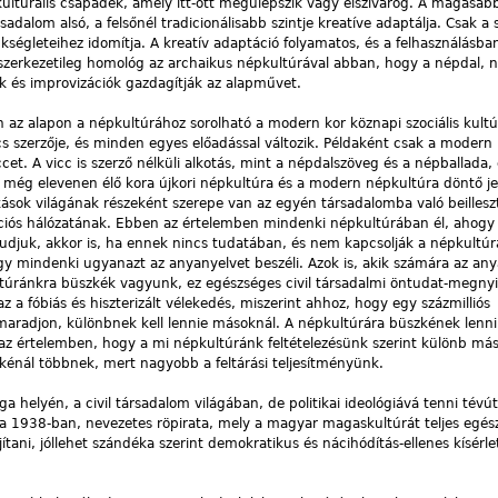
lturális csapadék, amely itt-ott megülepszik vagy elszivárog. A magasabb
adalom alsó, a felsőnél tradicionálisabb szintje kreatíve adaptálja. Csak a
ükségleteihez idomítja. A kreatív adaptáció folyamatos, és a felhasználásban
erkezetileg homológ az archaikus népkultúrával abban, hogy a népdal, n
ók és improvizációk gazdagítják az alapművet.
az alapon a népkultúrához sorolható a modern kor köznapi szociális kultúr
 szerzője, és minden egyes előadással változik. Példaként csak a modern
cet. A vicc is szerző nélküli alkotás, mint a népdalszöveg és a népballada,
 A még elevenen élő kora újkori népkultúra és a modern népkultúra döntő j
okások világának részeként szerepe van az egyén társadalomba való beilles
iós hálózatának. Ebben az értelemben mindenki népkultúrában él, ahogy
tudjuk, akkor is, ha ennek nincs tudatában, és nem kapcsolják a népkultú
ogy mindenki ugyanazt az anyanyelvet beszéli. Azok is, akik számára az a
ultúránkra büszkék vagyunk, ez egészséges civil társadalmi öntudat-megnyi
 fóbiás és hiszterizált vélekedés, miszerint ahhoz, hogy egy százmilliós
radjon, különbnek kell lennie másoknál. A népkultúrára büszkének lenni
z értelemben, hogy a mi népkultúránk feltételezésünk szerint különb más
énál többnek, mert nagyobb a feltárási teljesítményünk.
 helyén, a civil társadalom világában, de politikai ideológiává tenni tévút
sa 1938-ban, nevezetes röpirata, mely a magyar magaskultúrát teljes egés
ani, jóllehet szándéka szerint demokratikus és nácihódítás-ellenes kísérle