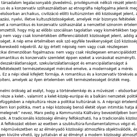
 társadalom legalacsonyabb jövedelmű, privilégiumok nélküli részét jelenti
us és a konzervatív szóhasználatban az etnográfia népfogalma jelenik meg 
ősorban archaikus, civilizáció előtti kultúrszinten élő közösséget jelent, a
ási, nyelvi, illetve kultuszközösségeket, amelyek már bizonyos feltételek 
pet a romantikus és konzervatív szóhasználat a nemzettel szinonim értel
mzettől, hogy míg az előbbi szociálisan tagolatlan vagy kismértékben tago
ég nem vagy csak kismértékben differenciálódott közösséget jelent, addig
össéget. A nép eme értelmében esik szó egyféle tevékenységet űző közösség
 kereskedő népekről. Az így értett népiség nem vagy csak részlegesen
olitikai dimenzióban fogalmazva: nem vagy csak részlegesen emancipálódott
omantikus és konzervatív szemlelet éppen ezeket a vonásokat eszményíti.
 deszakrálatlanságot, szekularizálatlanságot és emancipálatlanságot á
a feltételezett természetességet mércévé emelve, a modernséget a mérés
 Ez a népi ideál kifejlett formája. A romantikus és a konzervatív törekvés 
píteni, amelyek az ilyen értelemben vélt természetességet őrizték meg.
énelmi örökség ad esélyt, hogy a történelemkép és a művészet – elsősorba
 része a kelet-, valamint a kelet-közép-európai és a balkáni nemzetek politi
efüggésben a népkultúra része a politikai kultúrának is. A néprajzi értelem
ern kori politika, mert a népi közösség benső életét olyan intimitás hatja á
melegnek” nevez, Marx pedig a Kommunista Kiáltvány bevezetőjében born
k. A tradicionális közösségi élmény felfokozható, ha a tradicionális közös
a. A felfokozást ebben az esetben a szubkultúra-fundamentalizmus végzi el,
 A népművészetben ez az élményadó közösségi atmoszféra objektiválódik, és
gen kívülre vihető, így juttatván el az élményt a modern közösségi atmosz