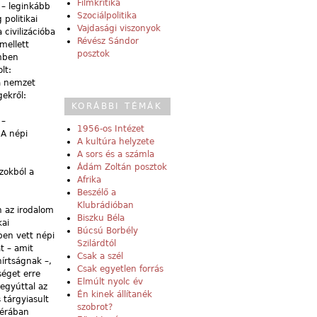
Filmkritika
 – leginkább
Szociálpolitika
politikai
Vajdasági viszonyok
 civilizációba
Révész Sándor
mellett
posztok
emben
lt:
 a nemzet
ekről:
KORÁBBI TÉMÁK
 –
1956-os Intézet
 A népi
A kultúra helyzete
A sors és a számla
Ádám Zoltán posztok
azokból a
Afrika
Beszélő a
Klubrádióban
n az irodalom
Biszku Béla
kai
Búcsú Borbély
ben vett népi
Szilárdtól
t – amit
Csak a szél
írtságnak –,
Csak egyetlen forrás
séget erre
Elmúlt nyolc év
 egyúttal az
Én kinek állítanék
 tárgyiasult
szobrot?
férában