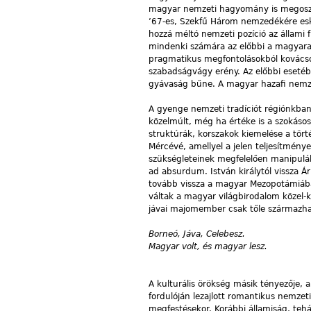
magyar nemzeti hagyomány is megosztot
’67-es, Szekfű Három nemzedékére esk
hozzá méltó nemzeti pozíció az állami
mindenki számára az előbbi a magyar
pragmatikus megfontolásokból kovácsol 
szabadságvágy erény. Az előbbi eseté
gyávaság bűne. A magyar hazafi nemzet
A gyenge nemzeti tradíciót régiónkban
közelmúlt, még ha értéke is a szokásos
struktúrák, korszakok kiemelése a tört
Mércévé, amellyel a jelen teljesítmény
szükségleteinek megfelelően manipulálh
ad absurdum. István királytól vissza 
tovább vissza a magyar Mezopotámiába 
váltak a magyar világbirodalom közel-
jávai majomember csak tőle származha
Borneó, Jáva, Celebesz.
Magyar volt, és magyar lesz.
A kulturális örökség másik tényezője, a
fordulóján lezajlott romantikus nemzeti
megfestésekor. Korábbi államiság, tehá