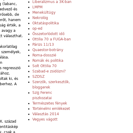
Liberalizmus a 3K-ban
g (labanc,
LMPM
kedvező és
Menekültügy
erősebb, de
Nekrológ
erőt, hanem
Oktatáspolitika
ság érték, a
op-ed
, avagy a
Összetorlódott idő
t választhat.
Ottilia 70 a FUGA-ban
Párizs 11/13
korlatilag
Quaestor-botrány
i személyek,
Roma-dosszié
lása.
Romák és politika
en
Solt Ottilia 70
s regresszió
Szabad-e zsidózni?
lához,
SZDSZ
tak ki, és
Szerzők, szerkesztők,
berhez. A
bloggerek
Szijj Ferenc
piszkozatai
Természetes fények
Történelmi emlékezet
Választás 2014
Vegyes vágott
IX. század
dentitáskép
k, csak a