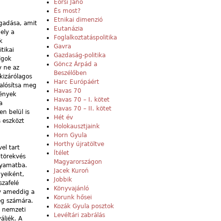
Eörsi Janó
És most?
Etnikai dimenzió
agadása, amit
Eutanázia
ely a
Foglalkoztatáspolitika
k
Gavra
tikai
Gazdaság-politika
lgok
Göncz Árpád a
y ne az
Beszélőben
kizárólagos
Harc Európáért
alósítsa meg
Havas 70
mények
Havas 70 – I. kötet
a
Havas 70 – II. kötet
n belül is
Hét év
s eszközt
Holokausztjaink
Horn Gyula
Horthy újratöltve
el tart
Ítélet
 törekvés
Magyarországon
lyamatba.
Jacek Kuroń
yeiként,
Jobbik
szafelé
Könyvajánló
y ameddig a
Korunk hősei
ég számára.
Kozák Gyula posztok
ó nemzeti
Levéltári zabrálás
ljék. A