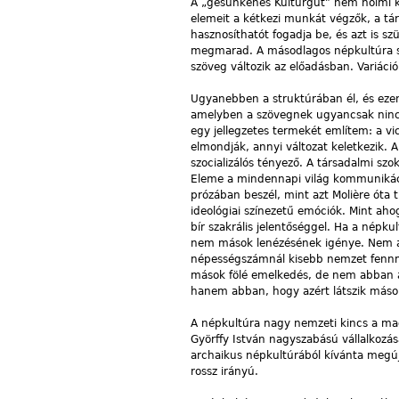
A „gesunkenes Kulturgut” nem holmi ku
elemeit a kétkezi munkát végzők, a társ
hasznosíthatót fogadja be, és azt is sz
megmarad. A másodlagos népkultúra sz
szöveg változik az előadásban. Variáci
Ugyanebben a struktúrában él, és ezen 
amelyben a szövegnek ugyancsak nincs
egy jellegzetes termekét említem: a vic
elmondják, annyi változat keletkezik.
szocializálós tényező. A társadalmi sz
Eleme a mindennapi világ kommunikác
prózában beszél, mint azt Molière óta 
ideológiai színezetű emóciók. Mint ah
bír szakrális jelentőséggel. Ha a népk
nem mások lenézésének igénye. Nem az a
népességszámnál kisebb nemzet fennma
mások fölé emelkedés, de nem abban a
hanem abban, hogy azért látszik mások
A népkultúra nagy nemzeti kincs a maga
Györffy István nagyszabású vállalkozá
archaikus népkultúrából kívánta megújít
rossz irányú.