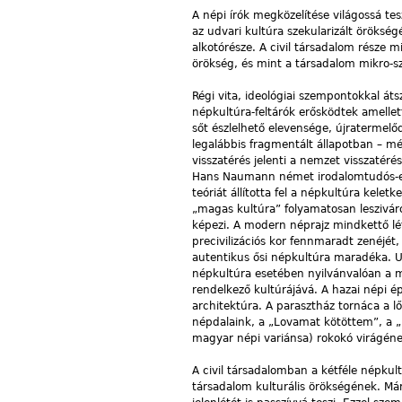
A népi írók megközelítése világossá tes
az udvari kultúra szekularizált örökségé
alkotórésze. A civil társadalom része m
örökség, és mint a társadalom mikro-sz
Régi vita, ideológiai szempontokkal át
népkultúra-feltárók erősködtek amellett
sőt észlelhető elevensége, újratermel
legalábbis fragmentált állapotban – még
visszatérés jelenti a nemzet visszatéré
Hans Naumann német irodalomtudós-etn
teóriát állította fel a népkultúra kele
„magas kultúra” folyamatosan leszivár
képezi. A modern néprajz mindkettő lét
precivilizációs kor fennmaradt zenéjét,
autentikus ősi népkultúra maradéka. U
népkultúra esetében nyilvánvalóan a ma
rendelkező kultúrájává. A hazai népi é
architektúra. A parasztház tornáca a l
népdalaink, a „Lovamat kötöttem”, a „
magyar népi variánsa) rokokó virágéne
A civil társadalomban a kétféle népkul
társadalom kulturális örökségének. Má