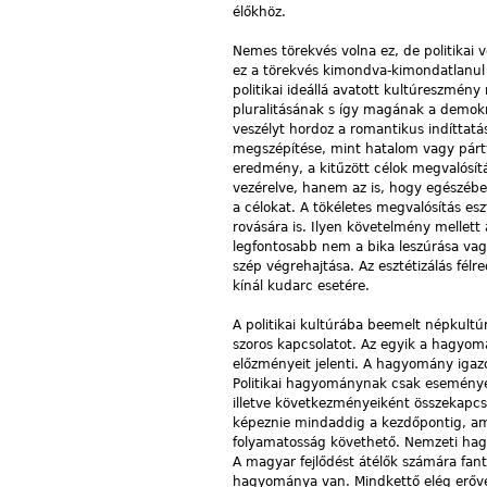
élőkhöz.
Nemes törekvés volna ez, de politikai 
ez a törekvés kimondva-kimondatlanul 
politikai ideállá avatott kultúreszmény
pluralitásának s így magának a demokrác
veszélyt hordoz a romantikus indíttatás
megszépítése, mint hatalom vagy pártve
eredmény, a kitűzött célok megvalósítá
vezérelve, hanem az is, hogy egészébe
a célokat. A tökéletes megvalósítás es
rovására is. Ilyen követelmény mellett a
legfontosabb nem a bika leszúrása vagy
szép végrehajtása. Az esztétizálás félre
kínál kudarc esetére.
A politikai kultúrába beemelt népkultú
szoros kapcsolatot. Az egyik a hagyomá
előzményeit jelenti. A hagyomány igazo
Politikai hagyománynak csak eseménye
illetve következményeiként összekapcs
képeznie mindaddig a kezdőpontig, am
folyamatosság követhető. Nemzeti hag
A magyar fejlődést átélők számára fan
hagyománya van. Mindkettő elég erőve