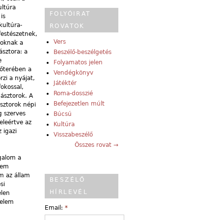
ultúra
FOLYÓIRAT
is
kultúra-
ROVATOK
festészetnek,
Vers
zoknak a
ásztora: a
Beszélő-beszélgetés
e
Folyamatos jelen
lőterében a
Vendégkönyv
zi a nyájat,
Játéktér
okossal,
Roma-dosszié
pásztorok. A
Befejezetlen múlt
ásztorok népi
g szerves
Búcsú
eleértve az
Kultúra
 igazi
Visszabeszélő
Összes rovat →
galom a
nem
m az állam
BESZÉLŐ
si
HÍRLEVÉL
elen
nelem
Email:
*