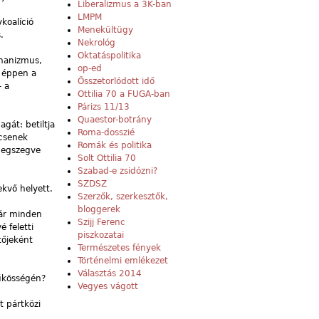
Liberalizmus a 3K-ban
LMPM
koalíció
Menekültügy
.
Nekrológ
Oktatáspolitika
chanizmus,
op-ed
e éppen a
Összetorlódott idő
– a
Ottilia 70 a FUGA-ban
Párizs 11/13
Quaestor-botrány
gát: betiltja
Roma-dosszié
ncsenek
Romák és politika
megszegve
Solt Ottilia 70
Szabad-e zsidózni?
SZDSZ
kvő helyett.
Szerzők, szerkesztők,
bloggerek
már minden
Szijj Ferenc
 feletti
piszkozatai
tőjeként
Természetes fények
Történelmi emlékezet
Választás 2014
űkösségén?
Vegyes vágott
t pártközi