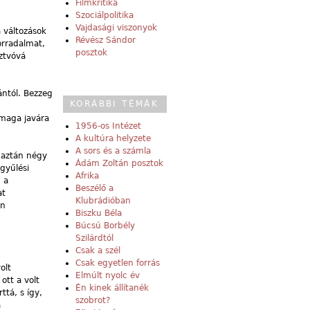
Filmkritika
Szociálpolitika
Vajdasági viszonyok
 változások
Révész Sándor
orradalmat,
posztok
sztvóvá
vántól. Bezzeg
KORÁBBI TÉMÁK
 maga javára
1956-os Intézet
A kultúra helyzete
A sors és a számla
, aztán négy
Ádám Zoltán posztok
gyűlési
Afrika
 a
Beszélő a
at
Klubrádióban
án
Biszku Béla
Búcsú Borbély
Szilárdtól
Csak a szél
Csak egyetlen forrás
olt
Elmúlt nyolc év
ott a volt
Én kinek állítanék
ttá, s így,
szobrot?
a