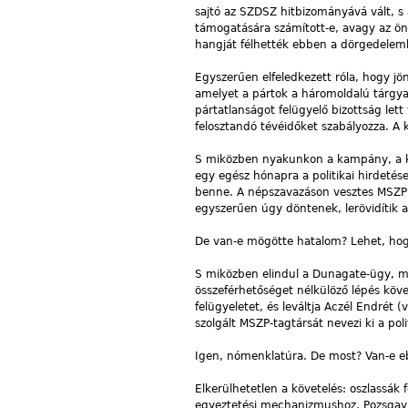
sajtó az SZDSZ hitbizományává vált, s
támogatására számított-e, avagy az ön
hangját félhették ebben a dörgedelembe
Egyszerűen elfeledkezett róla, hogy j
amelyet a pártok a háromoldalú tárgy
pártatlanságot felügyelő bizottság lett
felosztandó tévéidőket szabályozza. A
S miközben nyakunkon a kampány, a kons
egy egész hónapra a politikai hirdetés
benne. A népszavazáson vesztes MSZP 
egyszerűen úgy döntenek, lerövidítik 
De van-e mögötte hatalom? Lehet, hogy
S miközben elindul a Dunagate-ügy, m
összeférhetőséget nélkülöző lépés követ
felügyeletet, és leváltja Aczél Endrét 
szolgált MSZP-tagtársát nevezi ki a pol
Igen, nómenklatúra. De most? Van-e e
Elkerülhetetlen a követelés: oszlassák 
egyeztetési mechanizmushoz, Pozsgay 