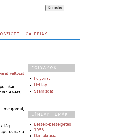
FOSZIGET
GALÉRIÁK
FOLYAMOK
arát változat
Folyóirat
Hetilap
olitikai
Szamizdat
osan elvész,
. Íme gördül,
CÍMLAP TÉMÁK
Beszélő-beszélgetés
ak tág
1956
szaporodnak a
Demokrácia