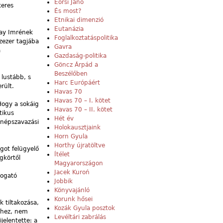
Eörsi Janó
keres
És most?
Etnikai dimenzió
Eutanázia
gay Imrének
Foglalkoztatáspolitika
zezer tagjába
Gavra
a
Gazdaság-politika
Göncz Árpád a
Beszélőben
lustább, s
Harc Európáért
rült.
Havas 70
Havas 70 – I. kötet
Hogy a sokáig
Havas 70 – II. kötet
tikus
Hét év
 népszavazási
Holokausztjaink
Horn Gyula
Horthy újratöltve
got felügyelő
Ítélet
gkörtől
Magyarországon
Jacek Kuroń
mogató
Jobbik
Könyvajánló
Korunk hősei
 tiltakozása,
Kozák Gyula posztok
téhez, nem
Levéltári zabrálás
jelentette: a