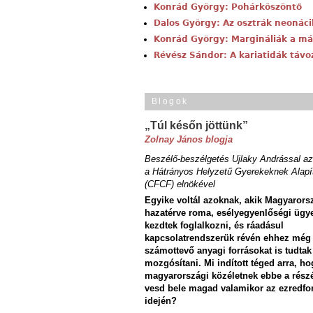
Konrád György: Pohárköszöntő
Dalos György: Az osztrák neonáci
Konrád György: Margináliák a má
Révész Sándor: A kariatidák távo
Blogok
„Túl későn jöttünk”
Zolnay János blogja
Beszélő-beszélgetés Ujlaky Andrással az
a Hátrányos Helyzetű Gyerekeknek Alapí
(CFCF) elnökével
Egyike voltál azoknak, akik Magyarors
hazatérve roma, esélyegyenlőségi ügy
kezdtek foglalkozni, és ráadásul
kapcsolatrendszerük révén ehhez még
számottevő anyagi forrásokat is tudtak
mozgósítani. Mi indított téged arra, ho
magyarországi közéletnek ebbe a rész
vesd bele magad valamikor az ezredfo
idején?