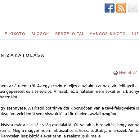
E-KIKÖTŐ
BLOGOK
BESZÉLŐ TÁJ
HANGOS KIKÖTŐ
IN
AN ZAKATOLÁSA
Nyomtatób
ennem az átmenetről. Az egyik: szinte teljes a hatalma annak, aki felügyeli a p
ási gépezetet és a televíziót. A másik: ez a hatalom nem sokat ér, s bizony
használni.
gy szennyese. A Híradó botránya óta kiborulóban van a tévé-felügyeleté is
lva, ám véletlenül sem visszafelé, a történelem aszfaltozógépe.
kivívta már a civilizált világ csodálatát. Ők voltak a bizonyíték, hogy vann
jén is. Még a magyar nép nimbuszához is hozzá tudtak járulni ezzel. Ám 
kénytelen lesz kérdőjeleket tenni a realizmusuk mellé.