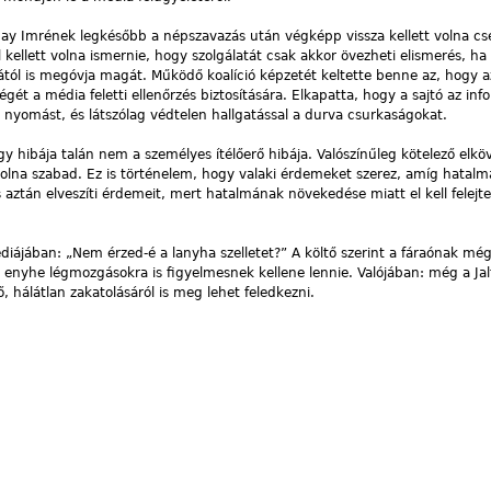
ay Imrének legkésőbb a népszavazás után végképp vissza kellett volna cse
kellett volna ismernie, hogy szolgálatát csak akkor övezheti elismerés, ha
tól is megóvja magát. Működő koalíció képzetét keltette benne az, hogy 
gét a média feletti ellenőrzés biztosítására. Elkapatta, hogy a sajtó az inf
j nyomást, és látszólag védtelen hallgatással a durva csurkaságokat.
gy hibája talán nem a személyes ítélőerő hibája. Valószínűleg kötelező elköv
 volna szabad. Ez is történelem, hogy valaki érdemeket szerez, amíg hatal
 aztán elveszíti érdemeit, mert hatalmának növekedése miatt el kell felejt
ájában: „Nem érzed-é a lanyha szelletet?” A költő szerint a fáraónak még
ó enyhe légmozgásokra is figyelmesnek kellene lennie. Valójában: még a Jal
ő, hálátlan zakatolásáról is meg lehet feledkezni.