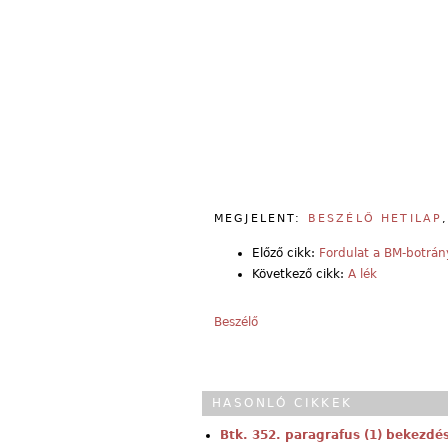
MEGJELENT:
BESZÉLŐ HETILAP
Előző cikk:
Fordulat a BM-botrá
Következő cikk:
A lék
Beszélő
HASONLÓ CIKKEK
Btk. 352. paragrafus (1) bekezdé