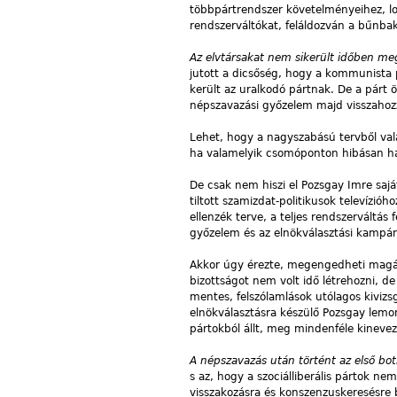
többpártrendszer követelményeihez, lo
rendszerváltókat, feláldozván a bűnba
Az elvtársakat nem sikerült időben m
jutott a dicsőség, hogy a kommunista 
került az uralkodó pártnak. De a párt
népszavazási győzelem majd visszahozz
Lehet, hogy a nagyszabású tervből val
ha valamelyik csomóponton hibásan has
De csak nem hiszi el Pozsgay Imre saj
tiltott szamizdat-politikusok televízi
ellenzék terve, a teljes rendszerváltá
győzelem és az elnökválasztási kampá
Akkor úgy érezte, megengedheti magán
bizottságot nem volt idő létrehozni, de
mentes, felszólamlások utólagos kivizs
elnökválasztásra készülő Pozsgay lemo
pártokból állt, meg mindenféle kinevez
A népszavazás után történt az első bo
s az, hogy a szociálliberális pártok n
visszakozásra és konszenzuskeresésre b