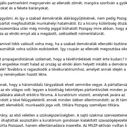
jális partnerként megnyervén az ellenzék zömét, margóra szorítván a gyö
kokat és a fekete bárányokat.
eggyőzni,
és így a szabad demokraták aláírásgyűjtésének, nem pedig Pozs
pártot megfosztották munkahelyi hatalmától. Ez a kicsiny különbség ötszá
 összeomlása után még mindig joggal bízhatott Pozsgay Imre abban, hogy 
a az elnöki ernyő alá a megázott, szétszéledt nómenklatúrát.
amivel több valósult volna meg, ha a szabad demokraták ellenzéki ösztöne 
ználták volna szűkös eszközeiket. Így csupán az ellenzék megosztása sike
át propagandistáinak szólamait, hogy a tévéhirdetések miatt érte kudarc? 
óhoz engedése miatt halad az ország az elnöki álom helyett inkább a demokra
s felé? Továbbra is ragaszkodik a tévékuratóriumhoz, amelyet annak idején a
ny reményében hozott létre.
ak, hogy a háromoldalú tárgyalások elveit semmibe vegye. A pártatlansá
 az elv világos volt: legyen a bizottság tekintélyes pártonkívüliek minden jo
gálására alakult erkölcsi fóruma. A kuratórium viszont, amelynek javára az
ndott a tévé felügyeletéről, ennek minden ízében ellentmondott: az őt tá
ett elemekből, munkaadói joga volt, titkára Pozsgay személyes titkára.
trány,
az első véletlen a szükségszerűségben. A sajtó szakmai szervezeteinek
em óhajtottak asszisztálni a kuratórium gondosan kialakított szavazógépeze
írta Pozsgayt, hanem ellentámadásra ingerelte. Az MSZP-aktíván nyíltan ki