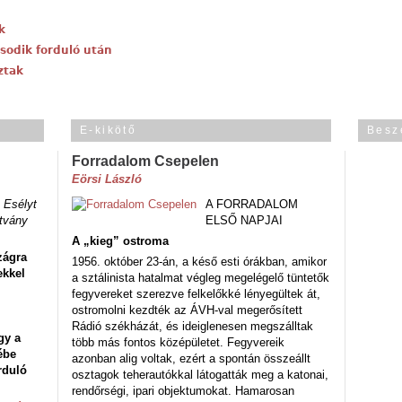
k
sodik forduló után
ztak
E-kikötő
Besz
Forradalom Csepelen
Eörsi László
 Esélyt
A FORRADALOM
tvány
ELSŐ NAPJAI
A „kieg” ostroma
zágra
1956. október 23-án, a késő esti órákban, amikor
ekkel
a sztálinista hatalmat végleg megelégelő tüntetők
fegyvereket szerezve felkelőkké lényegültek át,
ostromolni kezdték az ÁVH-val megerősített
Rádió székházát, és ideiglenesen megszálltak
gy a
több más fontos középületet. Fegyvereik
ébe
azonban alig voltak, ezért a spontán összeállt
rduló
osztagok teherautókkal látogatták meg a katonai,
rendőrségi, ipari objektumokat. Hamarosan