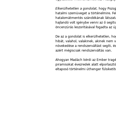
Elkerülhetetlen a gondolat,
hogy Pozsg
hatalmi szemüveget a történelmire. Fel 
hatalomátmentés szándékának látszatá
hajlandó volt igénybe venni az ő segítsé
öncenzúrás leszorításával fogadta az ú
De az a gondolat is elkerülhetetlen, ho
hibát, valahol, valakinek, akinek nem
növekedése a rendszerváltást segíti, és
azért mégiscsak rendszerváltás van.
Ahogyan Madách kérdi az Ember tragédi
piramisokat évezredek alatt elporlaszt
eltaposó történelmi úthenger fülsiketít