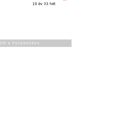
10 év 33 hét
élő a Facebookon