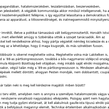
opagandában, hatalomszerzésben, leszalámizásban, beszervezésben,
n jeleskedett. A végjáték kommunistája akkor minősül intelligensnek, ha a
ül kezdeményezőként fellépnie, s így egyúttal lelassítania a demokratikus f
ania az apparátust, a titkosrendőrséget, és iratmegsemmisítő minyisztyer
 Imrétől, illetve a politikai támaszává vált belügyminisztertől, Horváth Ist
mert ellenfelét amúgy is Szibériába vitték a szovjet tanácsadók. Ám az
l kell rendelkeznie ahhoz, hogy pártja végzetét némileg kicselezze és a
s meg az a lehetősége, hogy ő maga kiugorjék, és más színekben fusson.
 többször is sikerrel megtehette volna. Megtehette volna már Lakitelken is
ajd a ’88-as pártkongresszuson, továbbá a bős–nagymarosi vízlépcső ország
mula Központi Bizottság-beli vitájában, még inkább saját elnöki mozgalma,
sakor, végül talán még a ’89-es pártkongresszuson is. Mindezen alkalmak
 lépések mellett döntött; ahogyan Pesten mondják, nem dobbantott, csup
zolni.
r talán neki is meg kell kérdeznie magától: miben bízott?
öki terv előtt, amelyben nem is annyira a személyes hatalomszerzés vágya v
ai rendszerre vonatkozó nagyszabású elképzelés. Pozsgay azért nem hagyta 
meg tudja győzni elvtársait, át kell alakulniuk gaulle-ista típusú elnöki pár
tik a befolyásuk megannyi elemét. Technikai értelemben alkalmazkodván 