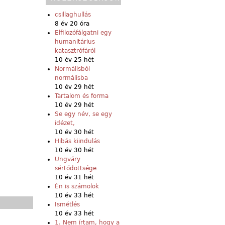
csillaghullás
8 év 20 óra
Elfilozófálgatni egy
humanitárius
katasztrófáról
10 év 25 hét
Normálisból
normálisba
10 év 29 hét
Tartalom és forma
10 év 29 hét
Se egy név, se egy
idézet,
10 év 30 hét
Hibás kiindulás
10 év 30 hét
Ungváry
sértődöttsége
10 év 31 hét
Én is számolok
10 év 33 hét
Ismétlés
10 év 33 hét
1. Nem írtam, hogy a