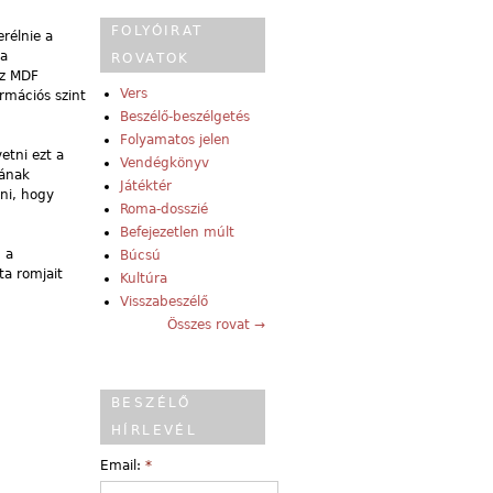
FOLYÓIRAT
rélnie a
 a
ROVATOK
az MDF
Vers
ormációs szint
Beszélő-beszélgetés
Folyamatos jelen
etni ezt a
Vendégkönyv
mának
Játéktér
eni, hogy
Roma-dosszié
Befejezetlen múlt
 a
Búcsú
ta romjait
Kultúra
Visszabeszélő
Összes rovat →
BESZÉLŐ
HÍRLEVÉL
Email:
*