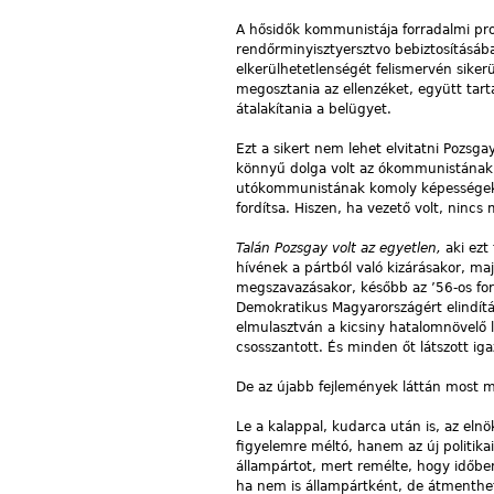
A hősidők kommunistája forradalmi pr
rendőrminyisztyersztvo bebiztosításába
elkerülhetetlenségét felismervén siker
megosztania az ellenzéket, együtt tart
átalakítania a belügyet.
Ezt a sikert nem lehet elvitatni Pozsgay
könnyű dolga volt az ókommunistának, 
utókommunistának komoly képességekke
fordítsa. Hiszen, ha vezető volt, ninc
Talán Pozsgay volt az egyetlen,
aki ezt
hívének a pártból való kizárásakor, m
megszavazásakor, később az ’56-os for
Demokratikus Magyarországért elindítá
elmulasztván a kicsiny hatalomnövelő
csosszantott. És minden őt látszott iga
De az újabb fejlemények láttán most má
Le a kalappal, kudarca után is, az eln
figyelemre méltó, hanem az új politik
állampártot, mert remélte, hogy időben 
ha nem is állampártként, de átmenthe