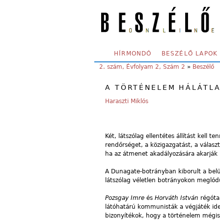
Skip to main content
SECONDARY MENU
HÍRMONDÓ
BESZÉLŐ LAPOK
YOU ARE HERE:
2. szám, Évfolyam 2, Szám 2
»
Beszélő
A TÖRTÉNELEM HÁLÁTL
Haraszti Miklós
Két, látszólag ellentétes állítást kell t
rendőrséget, a közigazgatást, a választ
ha az átmenet akadályozására akarják 
A Dunagate-botrányban kiborult a belü
látszólag véletlen botrányokon meglódu
Pozsgay Imre
és
Horváth István
régóta 
látóhatárú kommunisták a végjáték ide
bizonyítékok, hogy a történelem mégis 