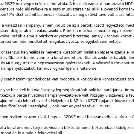
 az MSZP-nek végre erőt kell mutatnia. A hasonló vádakat hangoztató MDF
cenzúra még élő reflexeire a sajtó munkatársainál, akik a jövendő kormány
n? Mindkét számítása beválni látszott, s mégis rövid távú volt a számítás
ön a választási kampány, s nem indult be az a pártok közötti egyeztető me
aláson dolgoztak ki a választásokra. Ennek a mechanizmusnak egyik elem
 volna, másik eleme a pártközi egyeztető bizottság, amely – többek között 
 kuratórium léte mindkettőt megakadályozta, és egyiket sem pótolja.
zenzus helyreállítása helyett a kuratórium hallatlan lépésre szánja el ma
eket. Ők, akik benne vannak a kuratóriumban, tiltanak azoknak is, akik ni
és MDF együtt tilt a népszavazáson győzteseknek. A választási törvényt 
a kampányidőszakot. Ismerős logika? Igen, a hatalomé.
 csak hatalmi gondolkodás van mögötte, a közjogi és a konszenzusra töre
elybe bele kell buknia Pozsgay legmegbízhatóbb politikai barátjának, im
kezik: a pártja hivatalos kampányvezetőjévé vált Pozsgay visszaveszi a tévé
(vajon mi baja lehetett vele?). Helyébe a KISZ és a SZOT lapjának főszerkesz
itikai főműsorok vezetőjévé. „Több párt egyetértésével.” Mi ez?
bben realizmus azon kívül, hogy az SZDSZ majd bosszankodhat a hírek sz
fel a kuratóriumot, térjenek vissza a békés átmenet biztosítékául kidolgozot
mondjon le a média felügyeletéről.