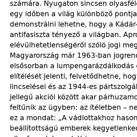
számára. Nyugaton sincsen olyasfél
egy időben a világ különböző pontja
demonstrálni lehetne, hogy a Kádár
antifasiszta tényező a világban. Ap
elévülhetetlenségéről szóló jogi me
Magyarország már 1963-ban jogrendj
elsősorban a lumpengarázdálkodás é
elítélését jelenti, felvetődhetne, h
lincselései és az 1944-es pártszolgá
jellegű akciói között akar párhuzam
feltűnik az ügyben: az ítéletben – 
ez a mondat: „A vádlottakhoz haso
beállítottságú emberek kegyetlenke