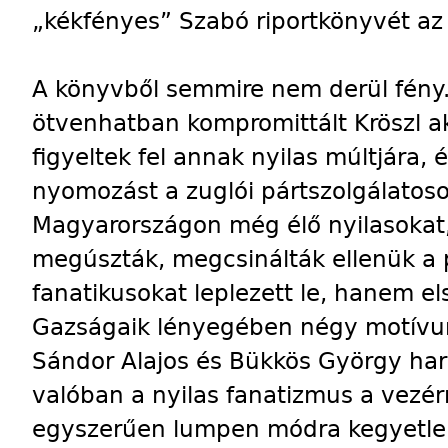
„kékfényes” Szabó riportkönyvét az 
A könyvből semmire nem derül fény.
ötvenhatban kompromittált Kröszl a
figyeltek fel annak nyilas múltjára,
nyomozást a zuglói pártszolgálatoso
Magyarországon még élő nyilasokat, 
megúszták, megcsinálták ellenük a p
fanatikusokat leplezett le, hanem e
Gazságaik lényegében négy motívum
Sándor Alajos és Bükkös György ha
valóban a nyilas fanatizmus a vezé
egyszerűen lumpen módra kegyetlen