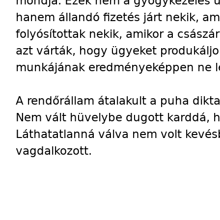
mondja. Ezek nem a gyógykezelés u
hanem állandó fizetés járt nekik, a
folyósítottak nekik, amikor a császá
azt várták, hogy ügyeket produkál
munkájának eredményeképpen ne l
A rendőrállam átalakult a puha dikt
Nem vált hüvelybe dugott karddá, 
Láthatatlanná válva nem volt kevés
vagdalkozott.