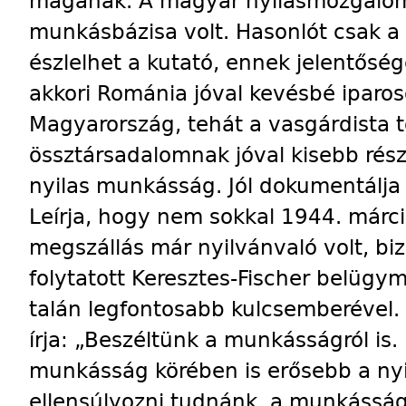
magának. A magyar nyilasmozgalom
munkásbázisa volt. Hasonlót csak 
észlelhet a kutató, ennek jelentőség
akkori Románia jóval kevésbé iparos
Magyarország, tehát a vasgárdista
össztársadalomnak jóval kisebb rész
nyilas munkásság. Jól dokumentálja 
Leírja, hogy nem sokkal 1944. márci
megszállás már nyilvánvaló volt, b
folytatott Keresztes-Fischer belügymi
talán legfontosabb kulcsemberével.
írja: „Beszéltünk a munkásságról is. 
munkásság körében is erősebb a nyi
ellensúlyozni tudnánk, a munkásság