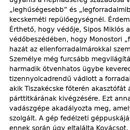
„leghűségesebb” és „legforradalmibb
kecskeméti repülőegységnél. Érdemd
Érthető, hogy védője, Sipos Miklós 
védőbeszédében, hogy Monostori „fe
hazát az ellenforradalmárokkal szemb
Személye még furcsább megvilágítás
harmadik ötvenhatos ügybe keverede
tizennyolcadrendű vádlott a forradal
akik Tiszakécske főterén akasztófát 
párttitkárának kivégzésére. Ezt an
vadászgépe akadályozta meg, amely
szolgált. A gép fedélzeti géppuskájáv
ennek során úgy eltalálta Kovácsot