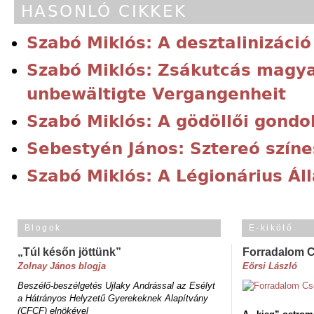
HASONLÓ CIKKEK
Szabó Miklós: A desztalinizáci
Szabó Miklós: Zsákutcás magya
unbewältigte Vergangenheit
Szabó Miklós: A gödöllői gondo
Sebestyén János: Sztereó színe
Szabó Miklós: A Légionárius Á
Blogok
E-kikötő
„Túl későn jöttünk”
Forradalom 
Zolnay János blogja
Eörsi László
Beszélő-beszélgetés Ujlaky Andrással az Esélyt
a Hátrányos Helyzetű Gyerekeknek Alapítvány
(CFCF) elnökével