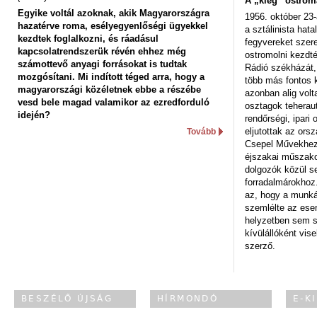
A „kieg” ostrom
Egyike voltál azoknak, akik Magyarországra
1956. október 23-
hazatérve roma, esélyegyenlőségi ügyekkel
a sztálinista hat
kezdtek foglalkozni, és ráadásul
fegyvereket szere
kapcsolatrendszerük révén ehhez még
ostromolni kezdt
számottevő anyagi forrásokat is tudtak
Rádió székházát,
mozgósítani. Mi indított téged arra, hogy a
több más fontos 
magyarországi közéletnek ebbe a részébe
azonban alig volt
vesd bele magad valamikor az ezredforduló
osztagok teheraut
idején?
rendőrségi, ipar
eljutottak az ors
Tovább
Csepel Művekhez 
éjszakai műszakot
dolgozók közül s
forradalmárokhoz.
az, hogy a munk
szemlélte az es
helyzetben sem s
kívülállóként vise
szerző.
BESZÉLŐ ÚJSÁG
HÍRMONDÓ
E-K