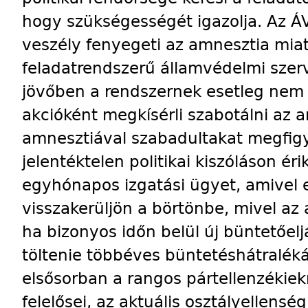
hogy szükségességét igazolja. Az ÁV
veszély fenyegeti az amnesztia miat
feladatrendszerű államvédelmi szerv
jövőben a rendszernek esetleg nem 
akcióként megkísérli szabotálni az 
amnesztiával szabadultakat megfigy
jelentéktelen politikai kiszóláson é
egyhónapos izgatási ügyet, amivel el
visszakerüljön a börtönbe, mivel az
ha bizonyos időn belül új büntetőeljár
töltenie többéves büntetéshátraléká
elsősorban a rangos pártellenzékie
felelősei, az aktuális osztályellens