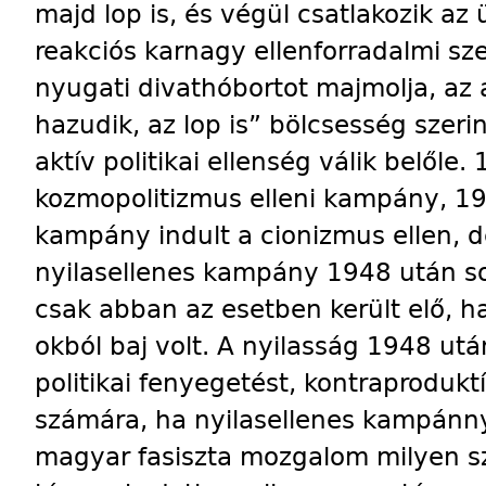
majd lop is, és végül csatlakozik az
reakciós karnagy ellenforradalmi sz
nyugati divathóbortot majmolja, az a
hazudik, az lop is” bölcsesség szerin
aktív politikai ellenség válik belőle.
kozmopolitizmus elleni kampány, 1
kampány indult a cionizmus ellen, d
nyilasellenes kampány 1948 után so
csak abban az esetben került elő, ha
okból baj volt. A nyilasság 1948 utá
politikai fenyegetést, kontraprodukt
számára, ha nyilasellenes kampánny
magyar fasiszta mozgalom milyen sz