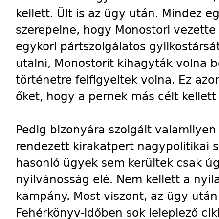
kellett. Ült is az ügy után. Mindez 
szerepelne, hogy Monostori vezette
egykori pártszolgálatos gyilkostársá
utalni, Monostorit kihagyták volna be
történetre felfigyeltek volna. Ez a
őket, hogy a pernek más célt kellett 
Pedig bizonyára szolgált valamilyen
rendezett kirakatpert nagypolitikai s
hasonló ügyek sem kerültek csak ú
nyilvánosság elé. Nem kellett a nyil
kampány. Most viszont, az ügy után
Fehérkönyv-időben sok leleplező cik