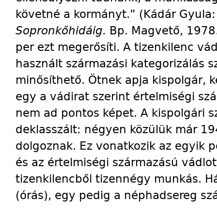
követné a kormányt.” (Kádár Gyula
Sopronkőhidáig.
Bp. Magvető, 1978. 
per ezt megerősíti. A tizenkilenc vá
használt származási kategorizálás
minősíthető. Ötnek apja kispolgár, k
egy a vádirat szerint értelmiségi 
nem ad pontos képet. A kispolgári 
deklasszált: négyen közülük már 19
dolgoznak. Ez vonatkozik az egyik 
és az értelmiségi származású vádlott
tizenkilencből tizennégy munkás. H
(órás), egy pedig a néphadsereg sz