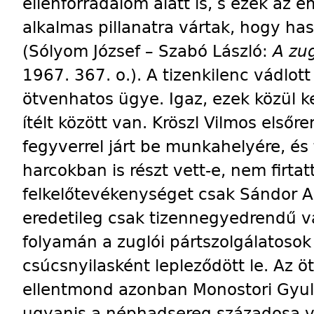
ellenforradalom alatt is, s ezek az 
alkalmas pillanatra vártak, hogy ha
(Sólyom József – Szabó László:
A zug
1967. 367. o.). A tizenkilenc vádlot
ötvenhatos ügye. Igaz, ezek közül k
ítélt között van. Kröszl Vilmos elsőr
fegyverrel járt be munkahelyére, és
harcokban is részt vett-e, nem firta
felkelőtevékenységet csak Sándor Ala
eredetileg csak tizennegyedrendű vá
folyamán a zuglói pártszolgálatosok
csúcsnyilasként lepleződött le. Az 
ellentmond azonban Monostori Gyul
ugyanis a néphadsereg századosa vol