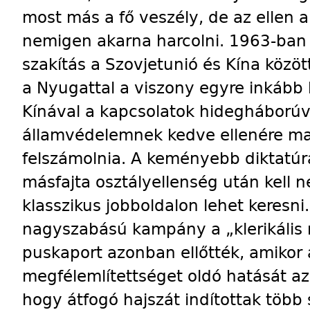
most más a fő veszély, de az ellen 
nemigen akarna harcolni. 1963-ban 
szakítás a Szovjetunió és Kína közö
a Nyugattal a viszony egyre inkább 
Kínával a kapcsolatok hidegháború
államvédelemnek kedve ellenére mao
felszámolnia. A keményebb diktatúr
másfajta osztályellenség után kell n
klasszikus jobboldalon lehet keresn
nagyszabású kampány a „klerikális r
puskaport azonban ellőtték, amikor
megfélemlítettséget oldó hatását az
hogy átfogó hajszát indítottak több