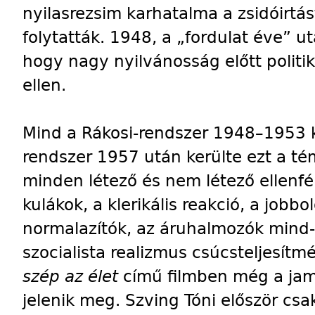
nyilasrezsim karhatalma a zsidóirtást
folytatták. 1948, a „fordulat éve” ut
hogy nagy nyilvánosság előtt politik
ellen.
Mind a Rákosi-rendszer 1948–1953 k
rendszer 1957 után kerülte ezt a té
minden létező és nem létező ellenfé
kulákok, a klerikális reakció, a jobb
normalazítók, az áruhalmozók mind-
szocialista realizmus csúcsteljesít
szép az élet
című filmben még a jamp
jelenik meg. Szving Tóni először csa