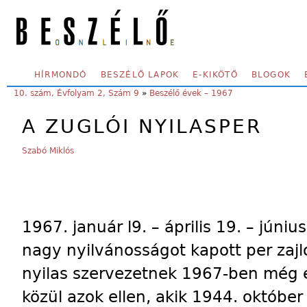
Skip to main content
SECONDARY MENU
HÍRMONDÓ
BESZÉLŐ LAPOK
E-KIKÖTŐ
BLOGOK
YOU ARE HERE:
10. szám, Évfolyam 2, Szám 9
»
Beszélő évek – 1967
A ZUGLÓI NYILASPER
Szabó Miklós
1967. január l9. – április 19. – júni
nagy nyilvánosságot kapott per zajlot
nyilas szervezetnek 1967-ben még e
közül azok ellen, akik 1944. október