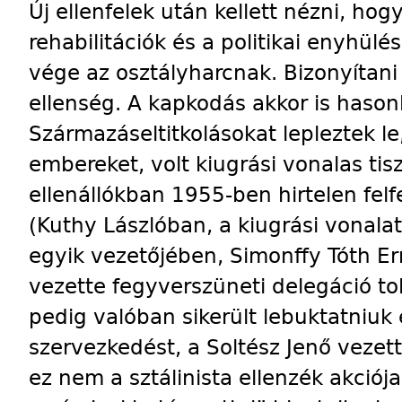
Új ellenfelek után kellett nézni, hog
rehabilitációk és a politikai enyhül
vége az osztályharcnak. Bizonyítani 
ellenség. A kapkodás akkor is hasonl
Származáseltitkolásokat lepleztek le,
embereket, volt kiugrási vonalas tis
ellenállókban 1955-ben hirtelen fel
(Kuthy Lászlóban, a kiugrási vonalat 
egyik vezetőjében, Simonffy Tóth E
vezette fegyverszüneti delegáció t
pedig valóban sikerült lebuktatniuk 
szervezkedést, a Soltész Jenő vezett
ez nem a sztálinista ellenzék akciój