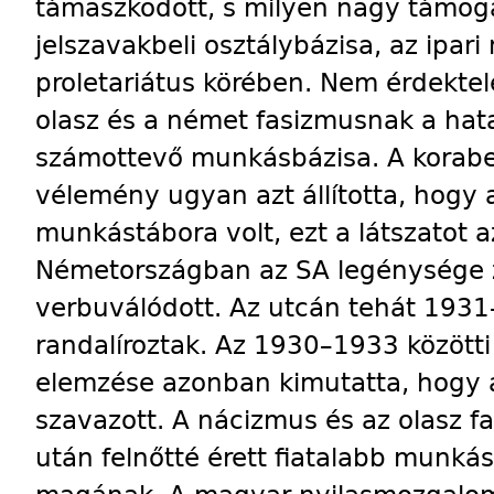
támaszkodott, s milyen nagy támoga
jelszavakbeli osztálybázisa, az ipar
proletariátus körében. Nem érdektel
olasz és a német fasizmusnak a hata
számottevő munkásbázisa. A korabeli
vélemény ugyan azt állította, hogy
munkástábora volt, ezt a látszatot 
Németországban az SA legénysége 
verbuválódott. Az utcán tehát 1931
randalíroztak. Az 1930–1933 közötti
elemzése azonban kimutatta, hogy
szavazott. A nácizmus és az olasz f
után felnőtté érett fiatalabb munká