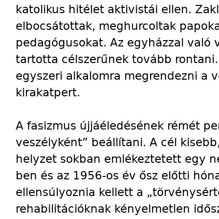
katolikus hitélet aktivistái ellen. Za
elbocsátottak, meghurcoltak papokat
pedagógusokat. Az egyházzal való 
tartotta célszerűnek tovább rontan
egyszeri alkalomra megrendezni a vo
kirakatpert.
A fasizmus újjáéledésének rémét per
veszélyként” beállítani. A cél kiseb
helyzet sokban emlékeztetett egy n
ben és az 1956-os év ősz előtti hón
ellensúlyoznia kellett a „törvénysér
rehabilitációknak kényelmetlen idősz