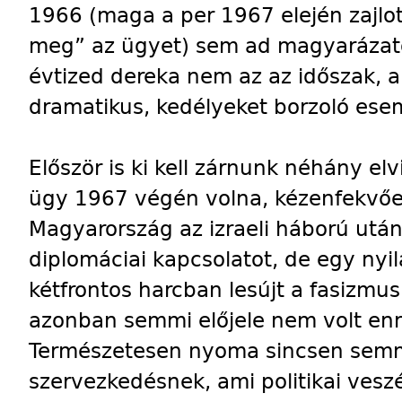
1966 (maga a per 1967 elején zajlot
meg” az ügyet) sem ad magyarázato
évtized dereka nem az az időszak, a
dramatikus, kedélyeket borzoló es
Először is ki kell zárnunk néhány el
ügy 1967 végén volna, kézenfekvőe
Magyarország az izraeli háború után 
diplomáciai kapcsolatot, de egy nyi
kétfrontos harcban lesújt a fasizmu
azonban semmi előjele nem volt en
Természetesen nyoma sincsen semmi
szervezkedésnek, ami politikai veszé