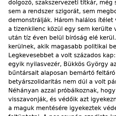
dolgozó, szakszervezeti titkár, még s
sem a rendszer szigorát, sem meg
demonstrálják. Három halálos ítélet 
a tizenkilenc közül egy sem kerülte 
után tíz éven belül bíróság elé kerül
kerülnek, akik magasabb politikai be
Legkevesebbet a volt százados kap:
egyik nyilasvezér, Bükkös György azz
bűntársait alaposan bemártó feltáró
betyárszolidaritás nem dúl a volt p
Néhányan azzal próbálkoznak, hogy 
visszavonják, és védőik azt igyekez
a maguk mentésére igyekeztek véde