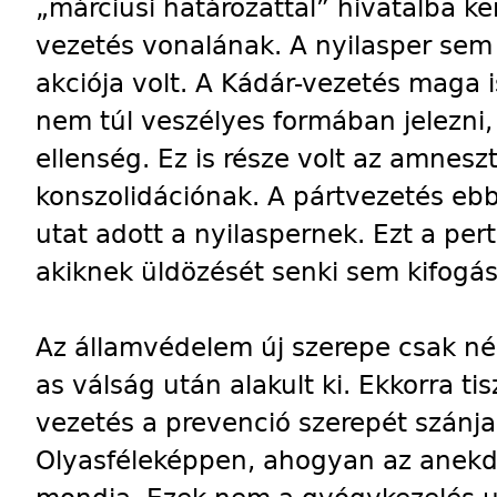
„márciusi határozattal” hivatalba ke
vezetés vonalának. A nyilasper sem 
akciója volt. A Kádár-vezetés maga 
nem túl veszélyes formában jelezni
ellenség. Ez is része volt az amneszt
konszolidációnak. A pártvezetés eb
utat adott a nyilaspernek. Ezt a per
akiknek üldözését senki sem kifogás
Az államvédelem új szerepe csak né
as válság után alakult ki. Ekkorra ti
vezetés a prevenció szerepét szánja 
Olyasféleképpen, ahogyan az anekdot