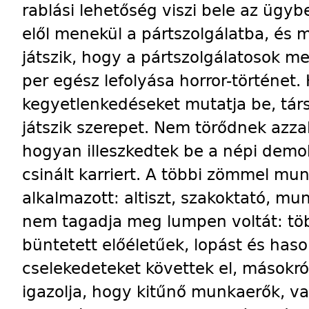
rablási lehetőség viszi bele az ügy
elől menekül a pártszolgálatba, és 
játszik, hogy a pártszolgálatosok me
per egész lefolyása horror-történet. 
kegyetlenkedéseket mutatja be, tá
játszik szerepet. Nem törődnek azza
hogyan illeszkedtek be a népi demok
csinált karriert. A többi zömmel m
alkalmazott: altiszt, szakoktató, m
nem tagadja meg lumpen voltát: töb
büntetett előéletűek, lopást és has
cselekedeteket követtek el, másokró
igazolja, hogy kitűnő munkaerők, va