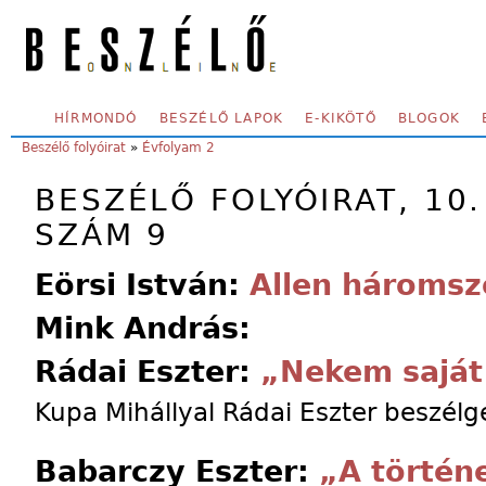
Skip to main content
SECONDARY MENU
HÍRMONDÓ
BESZÉLŐ LAPOK
E-KIKÖTŐ
BLOGOK
YOU ARE HERE:
Beszélő folyóirat
»
Évfolyam 2
BESZÉLŐ FOLYÓIRAT, 10.
SZÁM 9
Eörsi István:
Allen háromsz
Mink András:
Rádai Eszter:
„Nekem saját
Kupa Mihállyal Rádai Eszter beszélg
Babarczy Eszter:
„A történ