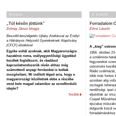
Blogok
E-kikötő
„Túl későn jöttünk”
Forradalom 
Zolnay János blogja
Eörsi László
Beszélő-beszélgetés Ujlaky Andrással az Esélyt
a Hátrányos Helyzetű Gyerekeknek Alapítvány
(CFCF) elnökével
A „kieg” ostrom
Egyike voltál azoknak, akik Magyarországra
1956. október 23-
hazatérve roma, esélyegyenlőségi ügyekkel
a sztálinista hat
kezdtek foglalkozni, és ráadásul
fegyvereket szere
kapcsolatrendszerük révén ehhez még
ostromolni kezdt
számottevő anyagi forrásokat is tudtak
Rádió székházát,
mozgósítani. Mi indított téged arra, hogy a
több más fontos 
magyarországi közéletnek ebbe a részébe
azonban alig volt
vesd bele magad valamikor az ezredforduló
osztagok teheraut
idején?
rendőrségi, ipar
eljutottak az ors
Tovább
Csepel Művekhez 
éjszakai műszakot
dolgozók közül s
forradalmárokhoz.