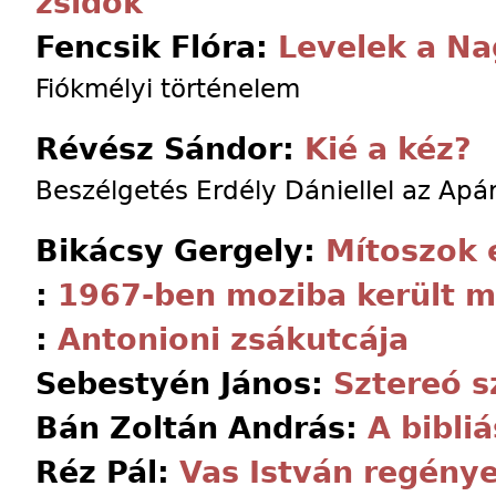
zsidók
Fencsik Flóra:
Levelek a Na
Fiókmélyi történelem
Révész Sándor:
Kié a kéz?
Beszélgetés Erdély Dániellel az Apár
Bikácsy Gergely:
Mítoszok 
:
1967-ben moziba került m
:
Antonioni zsákutcája
Sebestyén János:
Sztereó s
Bán Zoltán András:
A bibli
Réz Pál:
Vas István regénye