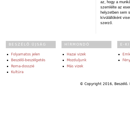
az, hogy a munk
szemlélte az es
helyzetben sem s
kívülállóként vise
szerző.
BESZÉLŐ ÚJSÁG
HÍRMONDÓ
E-K
Folyamatos jelen
Hazai vizek
Eml
Beszélő-beszélgetés
Mozduljunk
Fény
Roma-dosszié
Más vizek
Kultúra
© Copyright 2016, Beszélő. 