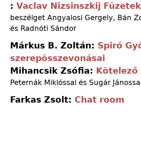
:
Vaclav Nizsinszkij Füzete
beszélget Angyalosi Gergely, Bán 
és Radnóti Sándor
Márkus B. Zoltán:
Spiró Gy
szerepösszevonásai
Mihancsik Zsófia:
Kötelező
Peternák Miklóssal és Sugár Jánossa
Farkas Zsolt:
Chat room