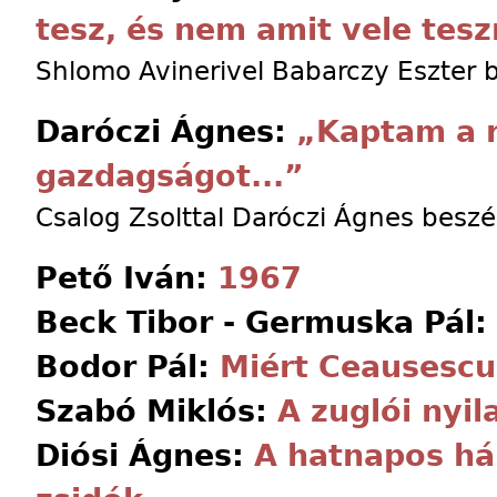
tesz, és nem amit vele tesz
Shlomo Avinerivel Babarczy Eszter 
Daróczi Ágnes:
„Kaptam a 
gazdagságot...”
Csalog Zsolttal Daróczi Ágnes beszé
Pető Iván:
1967
Beck Tibor - Germuska Pál:
Bodor Pál:
Miért Ceausescu
Szabó Miklós:
A zuglói nyil
Diósi Ágnes:
A hatnapos há