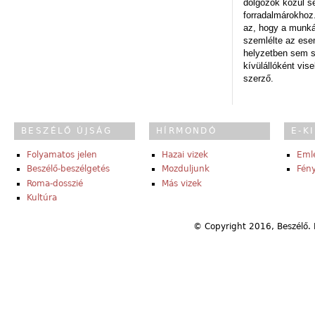
dolgozók közül s
forradalmárokhoz.
az, hogy a munk
szemlélte az es
helyzetben sem s
kívülállóként vise
szerző.
BESZÉLŐ ÚJSÁG
HÍRMONDÓ
E-K
Folyamatos jelen
Hazai vizek
Eml
Beszélő-beszélgetés
Mozduljunk
Fény
Roma-dosszié
Más vizek
Kultúra
© Copyright 2016, Beszélő. 