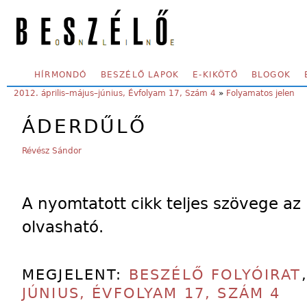
Skip to main content
SECONDARY MENU
HÍRMONDÓ
BESZÉLŐ LAPOK
E-KIKÖTŐ
BLOGOK
YOU ARE HERE:
2012. április–május–június, Évfolyam 17, Szám 4
»
Folyamatos jelen
ÁDERDŰLŐ
Révész Sándor
A nyomtatott cikk teljes szövege az
olvasható.
MEGJELENT:
BESZÉLŐ FOLYÓIRAT
JÚNIUS, ÉVFOLYAM 17, SZÁM 4