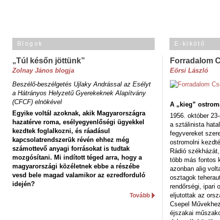
Blogok
E-kikötő
„Túl későn jöttünk”
Forradalom 
Zolnay János blogja
Eörsi László
Beszélő-beszélgetés Ujlaky Andrással az Esélyt
a Hátrányos Helyzetű Gyerekeknek Alapítvány
(CFCF) elnökével
A „kieg” ostrom
Egyike voltál azoknak, akik Magyarországra
1956. október 23-
hazatérve roma, esélyegyenlőségi ügyekkel
a sztálinista hat
kezdtek foglalkozni, és ráadásul
fegyvereket szere
kapcsolatrendszerük révén ehhez még
ostromolni kezdt
számottevő anyagi forrásokat is tudtak
Rádió székházát,
mozgósítani. Mi indított téged arra, hogy a
több más fontos 
magyarországi közéletnek ebbe a részébe
azonban alig volt
vesd bele magad valamikor az ezredforduló
osztagok teheraut
idején?
rendőrségi, ipar
eljutottak az ors
Tovább
Csepel Művekhez 
éjszakai műszakot