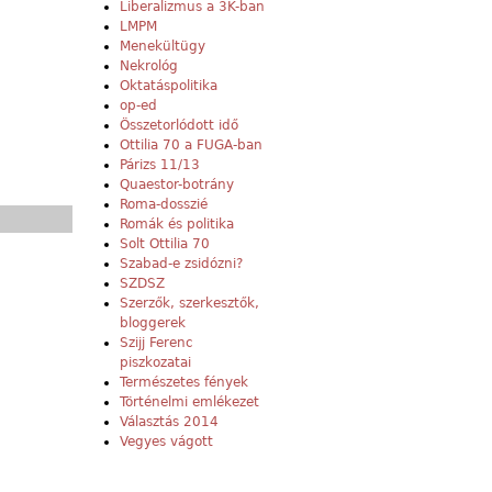
Liberalizmus a 3K-ban
LMPM
Menekültügy
Nekrológ
Oktatáspolitika
op-ed
Összetorlódott idő
Ottilia 70 a FUGA-ban
Párizs 11/13
Quaestor-botrány
Roma-dosszié
Romák és politika
Solt Ottilia 70
Szabad-e zsidózni?
SZDSZ
Szerzők, szerkesztők,
bloggerek
Szijj Ferenc
piszkozatai
Természetes fények
Történelmi emlékezet
Választás 2014
Vegyes vágott