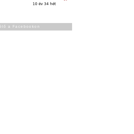
10 év 34 hét
élő a Facebookon