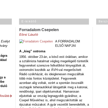
E-kikötő
Besz
Forradalom Csepelen
Eörsi László
 Esélyt
A FORRADALOM
tvány
ELSŐ NAPJAI
A „kieg” ostroma
zágra
1956. október 23-án, a késő esti órákban, amikor
ekkel
a sztálinista hatalmat végleg megelégelő tüntetők
fegyvereket szerezve felkelőkké lényegültek át,
ostromolni kezdték az ÁVH-val megerősített
Rádió székházát, és ideiglenesen megszálltak
gy a
több más fontos középületet. Fegyvereik
ébe
azonban alig voltak, ezért a spontán összeállt
rduló
osztagok teherautókkal látogatták meg a katonai,
rendőrségi, ipari objektumokat. Hamarosan
eljutottak az ország legnagyobb gyárához, a
Tovább
Csepel Művekhez is, ahol megszakították az
éjszakai műszakot. A gyár vezetőit berendelték, a