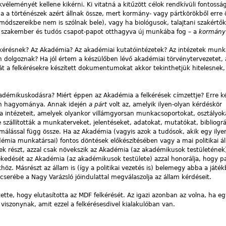
éleményét kellene kikérni. Ki vitatná a kitűzött célok rendkívüli fontossá
 a történészek azért állnak össze, mert kormány- vagy pártkörökből erre 
ódszereikbe nem is szólnak bele), vagy ha biológusok, talajtani szakértők
e szakember és tudós csapot-papot otthagyva új munkába fog – a
kormány 
felkérésnek? Az Akadémia? Az akadémiai kutatóintézetek? Az intézetek munk
n dolgoznak? Ha jól értem a készülőben lévő akadémiai törvénytervezetet,
hát a felkérésekre készített dokumentumokat akkor tekinthetjük hitelesnek,
adémikuskodásra? Miért éppen az Akadémia a felkérések címzettje? Erre két
van hagyománya. Annak idején
a párt
volt az, amelyik ilyen-olyan kérdéskör
mia intézeteit, amelyek olyankor villámgyorsan munkacsoportokat, osztályok
e szállították a munkaterveket, jelentéseket, adatokat, mutatókat, bibliográ
timálással függ össze. Ha az Akadémia (vagyis azok a tudósok, akik egy ilye
émia munkatársai) fontos döntések előkészítésében vagy a mai politikai ál
 részt, azzal csak növekszik az Akadémia (az akadémikusok testületének)
kedését az Akadémia (az akadémikusok testülete) azzal honorálja, hogy pa
z. Másrészt az állam is (így a politikai vezetés is) belemegy abba a játé
cserébe a Nagy Varázsló jóindulattal megválaszolja az állam kérdéseit.
te, hogy elutasította az MDF felkérését. Az igazi azonban az volna, ha eg
iszonynak, amit ezzel a felkérésesdivel kialakulóban van.