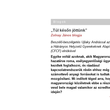
Blogok
„Túl későn jöttünk”
Zolnay János blogja
Beszélő-beszélgetés Ujlaky Andrással az
a Hátrányos Helyzetű Gyerekeknek Alapí
(CFCF) elnökével
Egyike voltál azoknak, akik Magyarors
hazatérve roma, esélyegyenlőségi ügy
kezdtek foglalkozni, és ráadásul
kapcsolatrendszerük révén ehhez még
számottevő anyagi forrásokat is tudtak
mozgósítani. Mi indított téged arra, ho
magyarországi közéletnek ebbe a rész
vesd bele magad valamikor az ezredfo
idején?