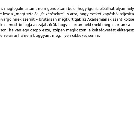
jén, megfogalmaztam, nem gondoltam bele, hogy igenis előállhat olyan hely
lesz a „megtisztelő” „felkérésekre”, s arra, hogy ezeket kapásból teljesíts
várgó hírek szerint – brutálisan megkurtítják az Akadémiának szánt költsé
s, most befogja a száját, örül, hogy csurran neki (neki még csurran) a
sson; ha van egy csöpp esze, szépen megköszöni a költségvetést előterjesz
erre-arra; ha nem buggyant meg, ilyen cikkeket sem ír.