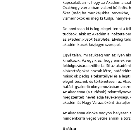
kapcsolatban –, hogy az Akadémia szakv
Csakhogy van abban valami különös, ha
őket (még ha munkájukba, terveikbe, m
vízmérnökök és még ki tudja, hányfél
De pontosan ki is fog eleget tenni a 
tudósok, akik az Akadémia intézeteibe
az
akadémikusok testülete.
Elvileg te
akadémikusok kézjegye szerepel.
Egyáltalán: mi szükség van az ilyen ak
kínálkozik. Az egyik az, hogy ennek 
feldolgozására szólította föl az akadé
albizottságokat hoztak létre, határidőr
másik ok pedig a tekintéllyel és a legi
eleget tesznek és történetesen az Akad
hatást gyakorló oknyomozásban vesznek
Az Akadémia (a tudósok) tekintélynöve
megszentelt nevét adja tevékenységükhö
akadémiát Nagy Varázslóként tisztelje; 
Az Akadémia elnöke nagyon helyesen tet
mindenkorra véget vetne annak a torz v
Utóirat