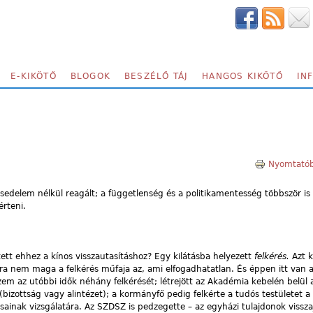
E-KIKÖTŐ
BLOGOK
BESZÉLŐ TÁJ
HANGOS KIKÖTŐ
IN
Nyomtatób
sedelem nélkül reagált; a függetlenség és a politikamentesség többször is 
érteni.
tett ehhez a kínos visszautasításhoz? Egy kilátásba helyezett
felkérés.
Azt 
nem maga a felkérés műfaja az, ami elfogadhatatlan. És éppen itt van a
em az utóbbi idők néhány felkérését; létrejött az Akadémia kebelén belül
bizottság vagy alintézet); a kormányfő pedig felkérte a tudós testületet a
inak vizsgálatára. Az SZDSZ is pedzegette – az egyházi tulajdonok vissza