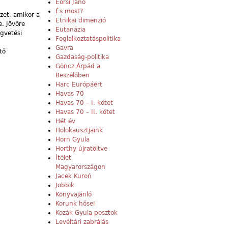
Eörsi Janó
És most?
zet, amikor a
Etnikai dimenzió
e. Jövőre
Eutanázia
gvetési
Foglalkoztatáspolitika
Gavra
tő
Gazdaság-politika
Göncz Árpád a
Beszélőben
Harc Európáért
Havas 70
Havas 70 – I. kötet
Havas 70 – II. kötet
Hét év
Holokausztjaink
Horn Gyula
Horthy újratöltve
Ítélet
Magyarországon
Jacek Kuroń
Jobbik
Könyvajánló
Korunk hősei
Kozák Gyula posztok
Levéltári zabrálás