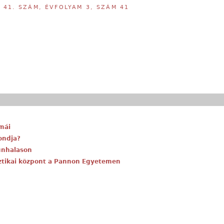
,
41. SZÁM, ÉVFOLYAM 3, SZÁM 41
mái
mondja?
unhalason
osztikai központ a Pannon Egyetemen