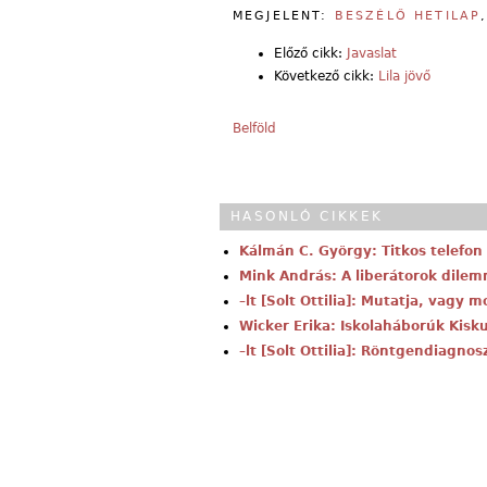
MEGJELENT:
BESZÉLŐ HETILAP
Előző cikk:
Javaslat
Következő cikk:
Lila jövő
Belföld
HASONLÓ CIKKEK
Kálmán C. György: Titkos telefon
Mink András: A liberátorok dilem
–lt [Solt Ottilia]: Mutatja, vagy 
Wicker Erika: Iskolaháborúk Kisk
–lt [Solt Ottilia]: Röntgendiagn