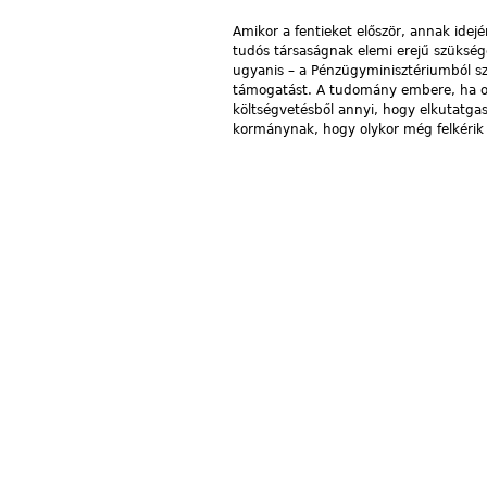
Amikor a fentieket először, annak ide
tudós társaságnak elemi erejű szüksége 
ugyanis – a Pénzügyminisztériumból szi
támogatást. A tudomány embere, ha oko
költségvetésből annyi, hogy elkutatga
kormánynak, hogy olykor még felkérik 