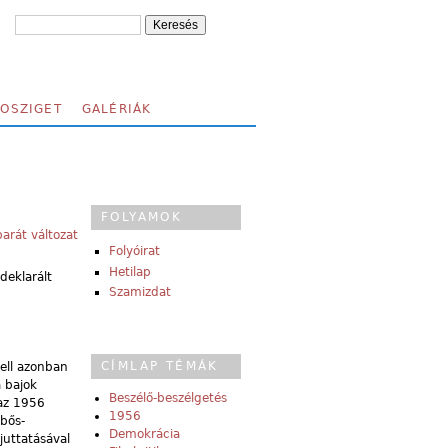
FOSZIGET
GALÉRIÁK
FOLYAMOK
arát változat
Folyóirat
Hetilap
deklarált
Szamizdat
CÍMLAP TÉMÁK
kell azonban
 bajok
Beszélő-beszélgetés
 az 1956
1956
 bős-
Demokrácia
juttatásával