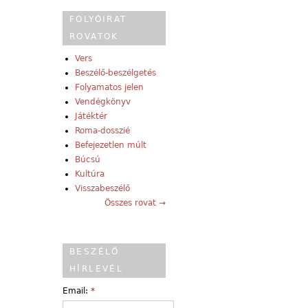
FOLYÓIRAT
ROVATOK
Vers
Beszélő-beszélgetés
Folyamatos jelen
Vendégkönyv
Játéktér
Roma-dosszié
Befejezetlen múlt
Búcsú
Kultúra
Visszabeszélő
Összes rovat →
BESZÉLŐ
HÍRLEVÉL
Email:
*