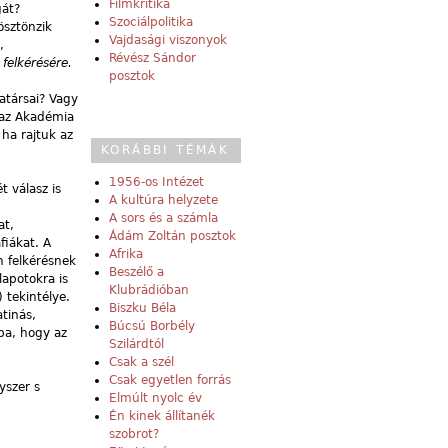
Filmkritika
gát?
Szociálpolitika
ösztönzik
Vajdasági viszonyok
,
Révész Sándor
felkérésére.
posztok
atársai? Vagy
 az Akadémia
 ha rajtuk az
KORÁBBI TÉMÁK
1956-os Intézet
 válasz is
A kultúra helyzete
A sors és a számla
at,
Ádám Zoltán posztok
fiákat. A
Afrika
n felkérésnek
Beszélő a
lapotokra is
Klubrádióban
 tekintélye.
Biszku Béla
tinás,
Búcsú Borbély
kba, hogy az
Szilárdtól
Csak a szél
Csak egyetlen forrás
yszer s
Elmúlt nyolc év
Én kinek állítanék
szobrot?