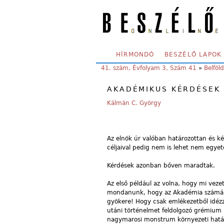
Skip to main content
SECONDARY MENU
HÍRMONDÓ
BESZÉLŐ LAPOK
YOU ARE HERE:
41. szám, Évfolyam 3, Szám 41
»
Belföld
AKADÉMIKUS KÉRDÉSEK
Kálmán C. György
Az elnök úr valóban határozottan és ké
céljaival pedig nem is lehet nem egyet
Kérdések azonban bőven maradtak.
Az első például az volna, hogy mi veze
mondanunk, hogy az Akadémia számára 
gyökere! Hogy csak emlékezetből idézz
utáni történelmet feldolgozó grémium (
nagymarosi monstrum környezeti hatása