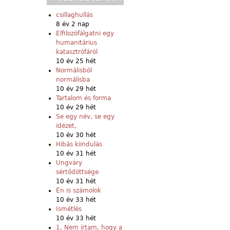
csillaghullás
8 év 2 nap
Elfilozófálgatni egy
humanitárius
katasztrófáról
10 év 25 hét
Normálisból
normálisba
10 év 29 hét
Tartalom és forma
10 év 29 hét
Se egy név, se egy
idézet,
10 év 30 hét
Hibás kiindulás
10 év 31 hét
Ungváry
sértődöttsége
10 év 31 hét
Én is számolok
10 év 33 hét
Ismétlés
10 év 33 hét
1. Nem írtam, hogy a