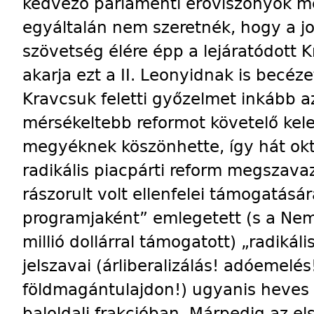
kedvező parlamenti erőviszonyok m
egyáltalán nem szeretnék, hogy a jo
szövetség élére épp a lejáratódott 
akarja ezt a II. Leonyidnak is becéz
Kravcsuk feletti győzelmet inkább az 
mérsékeltebb reformot követelő kele
megyéknek köszönhette, így hát ok
radikális piacpárti reform megszava
rászorult volt ellenfelei támogatásár
programjaként” emlegetett (s a Nemz
millió dollárral támogatott) „radikáli
jelszavai (árliberalizálás! adóemelés!
földmagántulajdon!) ugyanis heves e
baloldali frakcióban. Márpedig az el