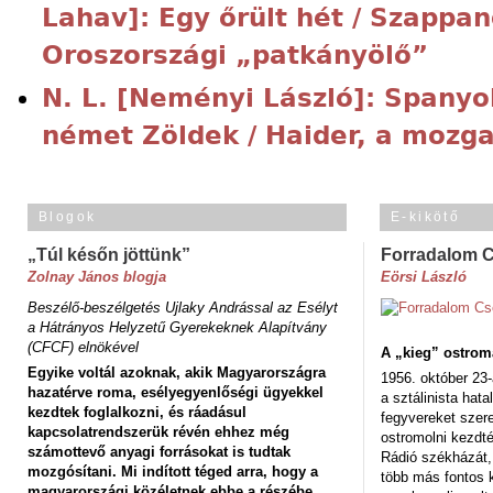
Lahav]: Egy őrült hét / Szappa
Oroszországi „patkányölő”
N. L. [Neményi László]: Spanyo
német Zöldek / Haider, a mozg
Blogok
E-kikötő
„Túl későn jöttünk”
Forradalom 
Zolnay János blogja
Eörsi László
Beszélő-beszélgetés Ujlaky Andrással az Esélyt
a Hátrányos Helyzetű Gyerekeknek Alapítvány
(CFCF) elnökével
A „kieg” ostrom
Egyike voltál azoknak, akik Magyarországra
1956. október 23-
hazatérve roma, esélyegyenlőségi ügyekkel
a sztálinista hat
kezdtek foglalkozni, és ráadásul
fegyvereket szere
kapcsolatrendszerük révén ehhez még
ostromolni kezdt
számottevő anyagi forrásokat is tudtak
Rádió székházát,
mozgósítani. Mi indított téged arra, hogy a
több más fontos 
magyarországi közéletnek ebbe a részébe