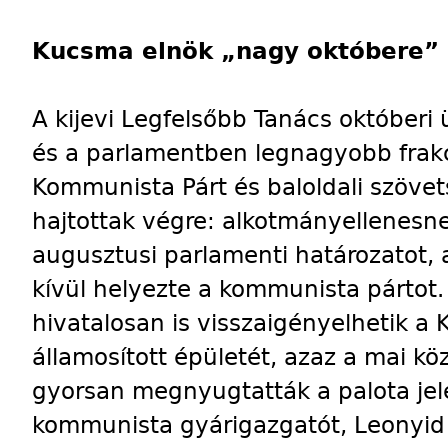
Kucsma elnök „nagy októbere”
A kijevi Legfelsőbb Tanács október
és a parlamentben legnagyobb frakc
Kommunista Párt és baloldali szövet
hajtottak végre: alkotmányellenesne
augusztusi parlamenti határozatot,
kívül helyezte a kommunista pártot.
hivatalosan is visszaigényelhetik a 
államosított épületét, azaz a mai köz
gyorsan megnyugtatták a palota jele
kommunista gyárigazgatót, Leonyid