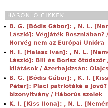
HASONLÓ CIKKEK
B. G. [Bódis Gábor]: , N. L. [N
László]: Végjáték Boszniában? /
Norvég nem az Európai Unióra
H. I. [Halász Iván]: , N. L. [Ne
László]: Bill és Borisz ötödször
kilátások / Azerbajdzsán: Olajc
B. G. [Bódis Gábor]: , K. I. [Kiss 
Péter]: Piaci patriótáké a jövő
bizonyítvány / Háborús szelek
K. I. [Kiss Ilona]: , N. L. [Nemé