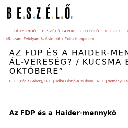
Skip to main content
SECONDARY MENU
HÍRMONDÓ
BESZÉLŐ LAPOK
E-KIKÖTŐ
BLOGOK
YOU ARE HERE:
45. szám, Évfolyam 6, Szám 46
»
Extra Hungariam
AZ FDP ÉS A HAIDER-ME
ÁL-VERESÉG? / KUCSMA
OKTÓBERE”
B. G. [Bódis Gábor]
,
H–K. [Holka László–Kiss Ilona]
,
N. L. [Neményi Lá
Az FDP és a Haider-mennykő