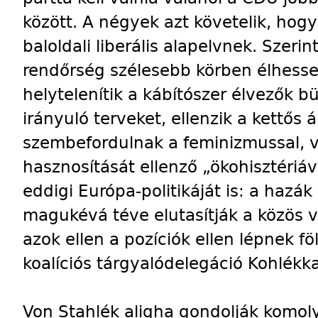
között. A négyek azt követelik, hogy
baloldali liberális alapelvnek. Szeri
rendőrség szélesebb körben élhessen
helytelenítik a kábítószer élvezők b
irányuló terveket, ellenzik a kettős
szembefordulnak a feminizmussal, 
hasznosítását ellenző „ökohisztériáv
eddigi Európa-politikáját is: a hazá
magukévá téve elutasítják a közös v
azok ellen a pozíciók ellen lépnek fö
koalíciós tárgyalódelegáció Kohlékka
Von Stahlék aligha gondolják komoly