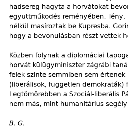
hadsereg hagyta a horvátokat bevo
együttműködés reményében. Tény, h
nélkül masíroztak be Kupresba. Gorin
hogy a bevonulásban részt vettek h
Közben folynak a diplomáciai tapoga
horvát külügyminiszter zágrábi taná
felek szinte semmiben sem értenek 
(liberálisok, független demokraták) fu
Legtömörebben a Szociál-liberális Pá
nem más, mint humanitárius segélyn
B. G.