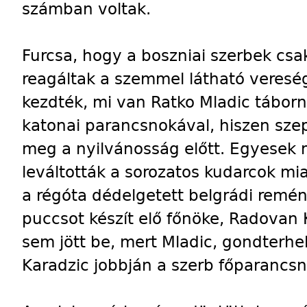
számban voltak.
Furcsa, hogy a boszniai szerbek cs
reagáltak a szemmel látható vereség
kezdték, mi van Ratko Mladic táborn
katonai parancsnokával, hiszen sze
meg a nyilvánosság előtt. Egyesek 
leváltották a sorozatos kudarcok mia
a régóta dédelgetett belgrádi remén
puccsot készít elő főnöke, Radovan K
sem jött be, mert Mladic, gondterhe
Karadzic jobbján a szerb főparancs