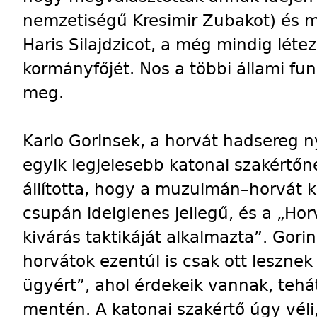
nemzetiségű Kresimir Zubakot) és m
Haris Silajdzicot, a még mindig léte
kormányfőjét. Nos a többi állami fu
meg.
Karlo Gorinsek, a horvát hadsereg n
egyik legjelesebb katonai szakértő
állította, hogy a muzulmán–horvát
csupán ideiglenes jellegű, és a „Hor
kivárás taktikáját alkalmazta”. Gorin
horvátok ezentúl is csak ott lesznek
ügyért”, ahol érdekeik vannak, teh
mentén. A katonai szakértő úgy véli