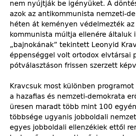
nem nyújtják be igényüket. A dönté
azok az antikommunista nemzeti-dem
héten át keményen védelmezték az UK
kommunista múltja ellenére általuk 
„bajnokának” tekintett Leonyid Krav
éppenséggel volt ortodox elvtársai 
pótválasztáson frissen szerzett kép
Kravcsuk most különben programot v
a hazafias és nemzeti-demokrata erő
üresen maradt több mint 100 egyén
többsége ugyanis jobboldali nemzet
egyes jobboldali ellenzékiek ettől r