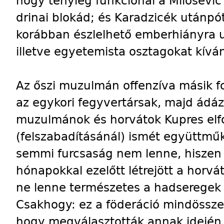
hogy tényleg funkcionál a Milosevic 
drinai blokád; és Karadzicék utánpó
korábban észlelhető emberhiányra ut
illetve egyetemista osztagokat kívá
Az őszi muzulmán offenzíva másik f
az egykori fegyvertársak, majd ádáz
muzulmánok és horvátok Kupres elf
(felszabadításánál) ismét együttm
semmi furcsaság nem lenne, hiszen
hónapokkal ezelőtt létrejött a horv
ne lenne természetes a hadseregek
Csakhogy: ez a föderáció mindössze 
hogy megválasztották annak idején 