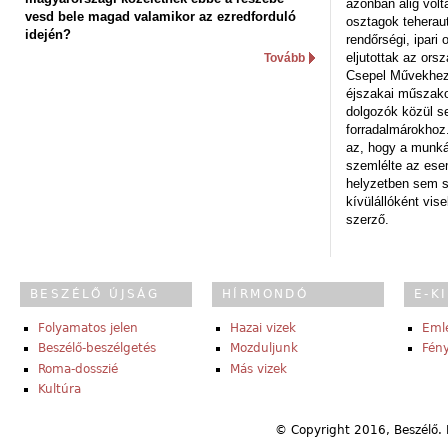
azonban alig volt
vesd bele magad valamikor az ezredforduló
osztagok teheraut
idején?
rendőrségi, ipar
eljutottak az ors
Tovább
Csepel Művekhez 
éjszakai műszakot
dolgozók közül s
forradalmárokhoz.
az, hogy a munk
szemlélte az es
helyzetben sem s
kívülállóként vise
szerző.
BESZÉLŐ ÚJSÁG
HÍRMONDÓ
E-K
Folyamatos jelen
Hazai vizek
Eml
Beszélő-beszélgetés
Mozduljunk
Fény
Roma-dosszié
Más vizek
Kultúra
© Copyright 2016, Beszélő. 