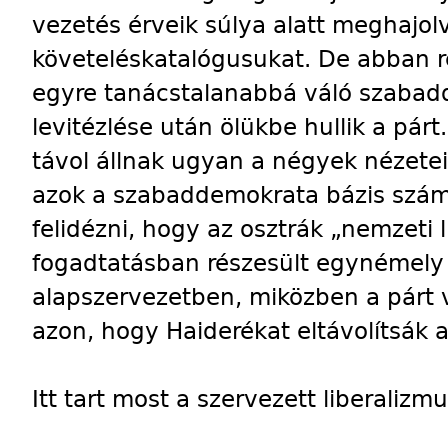
vezetés érveik súlya alatt meghajo
követeléskatalógusukat. De abban 
egyre tanácstalanabbá váló szabad
levitézlése után ölükbe hullik a párt
távol állnak ugyan a négyek nézetei
azok a szabaddemokrata bázis szám
felidézni, hogy az osztrák „nemzeti l
fogadtatásban részesült egynémel
alapszervezetben, miközben a párt
azon, hogy Haiderékat eltávolítsák a
Itt tart most a szervezett liberali