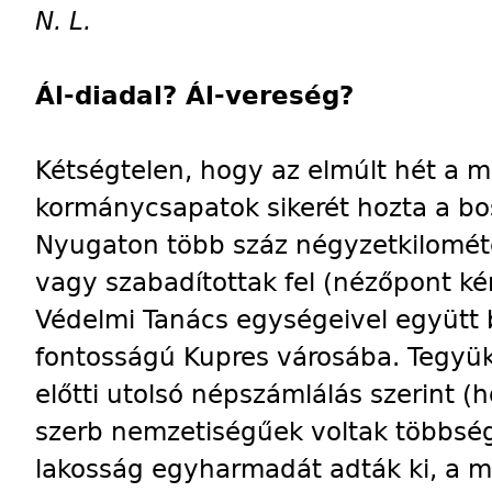
N. L.
Ál-diadal? Ál-vereség?
Kétségtelen, hogy az elmúlt hét a 
kormánycsapatok sikerét hozta a bo
Nyugaton több száz négyzetkilométe
vagy szabadítottak fel (nézőpont ké
Védelmi Tanács egységeivel együtt b
fontosságú Kupres városába. Tegyü
előtti utolsó népszámlálás szerint (
szerb nemzetiségűek voltak többsé
lakosság egyharmadát adták ki, a 