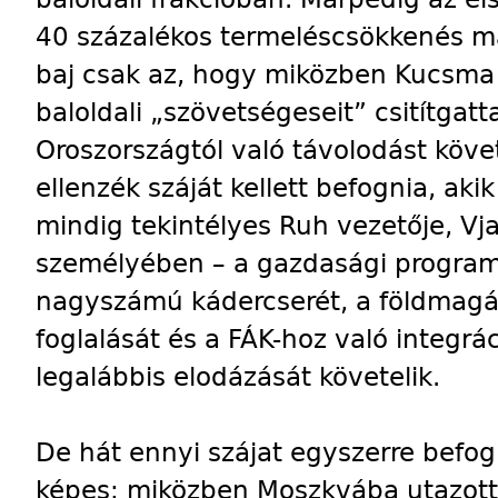
40 százalékos termeléscsökkenés m
baj csak az, hogy miközben Kucsma 
baloldali „szövetségeseit” csitítgatt
Oroszországtól való távolodást köve
ellenzék száját kellett befognia, ak
mindig tekintélyes Ruh vezetője, Vj
személyében – a gazdasági progra
nagyszámú kádercserét, a földmagá
foglalását és a FÁK-hoz való integrá
legalábbis elodázását követelik.
De hát ennyi szájat egyszerre bef
képes: miközben Moszkvába utazott 