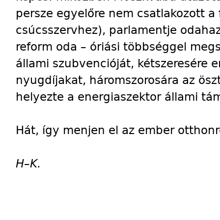
persze egyelőre nem csatlakozott a 
csúcsszervhez), parlamentje odahaza
reform oda – óriási többséggel meg
állami szubvencióját, kétszeresére 
nyugdíjakat, háromszorosára az öszt
helyezte a energiaszektor állami tá
Hát, így menjen el az ember otthonr
H–K.