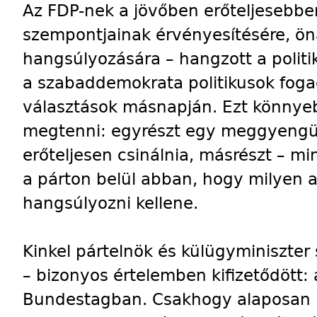
Az FDP-nek a jövőben erőteljesebben 
szempontjainak érvényesítésére, ön
hangsúlyozására – hangzott a politi
a szabaddemokrata politikusok fog
választások másnapján. Ezt könnye
megtenni: egyrészt egy meggyengül
erőteljesen csinálnia, másrészt – min
a párton belül abban, hogy milyen a
hangsúlyozni kellene.
Kinkel pártelnök és külügyminiszter
– bizonyos értelemben kifizetődött:
Bundestagban. Csakhogy alaposan 