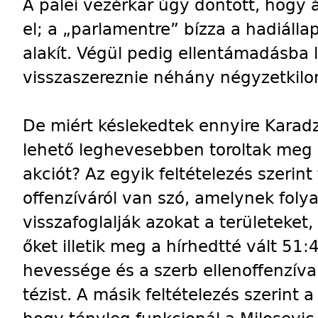
A palei vezérkar úgy döntött, hogy 
el; a „parlamentre” bízza a hadiálla
alakít. Végül pedig ellentámadásba l
visszaszereznie néhány négyzetkilom
De miért késlekedtek ennyire Karad
lehető leghevesebben toroltak meg 
akciót? Az egyik feltételezés szeri
offenzíváról van szó, amelynek fol
visszafoglalják azokat a területeket
őket illetik meg a hírhedtté vált 51
hevessége és a szerb ellenoffenzív
tézist. A másik feltételezés szerint