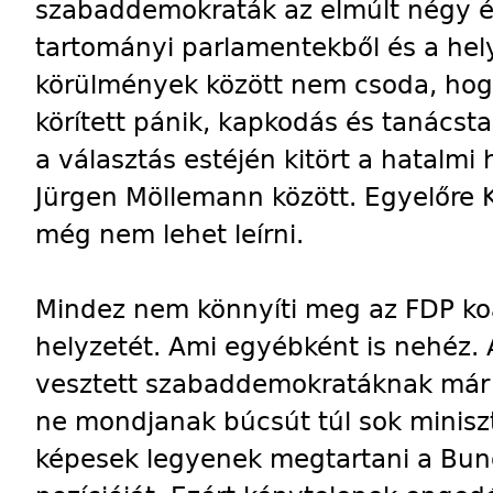
szabaddemokraták az elmúlt négy év
tartományi parlamentekből és a hel
körülmények között nem csoda, hog
körített pánik, kapkodás és tanácsta
a választás estéjén kitört a hatalmi h
Jürgen Möllemann között. Egyelőre 
még nem lehet leírni.
Mindez nem könnyíti meg az FDP koa
helyzetét. Ami egyébként is nehéz. A
vesztett szabaddemokratáknak már a
ne mondjanak búcsút túl sok minisz
képesek legyenek megtartani a Bund