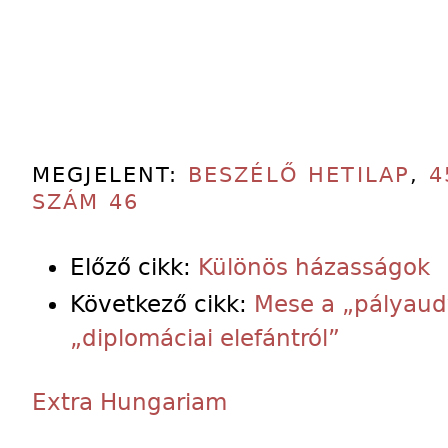
MEGJELENT:
BESZÉLŐ HETILAP
,
4
SZÁM 46
Előző cikk:
Különös házasságok
Következő cikk:
Mese a „pályaudv
„diplomáciai elefántról”
Extra Hungariam