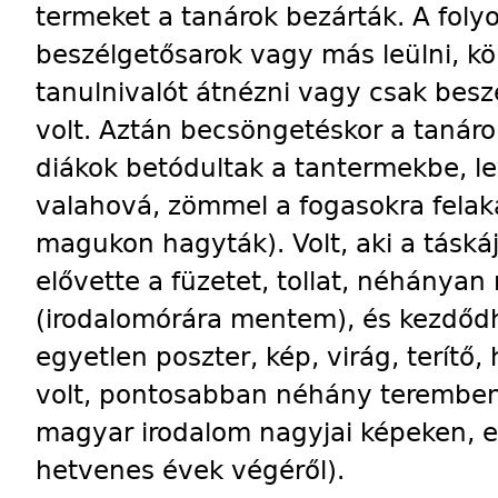
termeket a tanárok bezárták. A folyos
beszélgetősarok vagy más leülni, kön
tanulnivalót átnézni vagy csak bes
volt. Aztán becsöngetéskor a tanárok
diákok betódultak a tantermekbe, le
valahová, zömmel a fogasokra felak
magukon hagyták). Volt, aki a táská
elővette a füzetet, tollat, néhánya
(irodalomórára mentem), és kezdődh
egyetlen poszter, kép, virág, terítő
volt, pontosabban néhány teremben
magyar irodalom nagyjai képeken, e
hetvenes évek végéről).