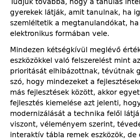
Tudjuk továbbá, hogy a tanulás inte
gyerekek látják, amit tanulnak, ha 
szemléltetik a megtanulandókat, h
elektronikus formában vele.
Mindezen kétségkívül meglévő érték
eszközökkel való felszerelést mint az
prioritását elhibázottnak, tév­útnak
szó, hogy mindezeket a fejlesztések
más fejlesz­tések között, akkor egyet
fejlesztés kiemelése azt jelenti, ho
modernizálását a technika felől lát
viszont, véleményem szerint, téved
interaktív tábla remek eszközök, de 