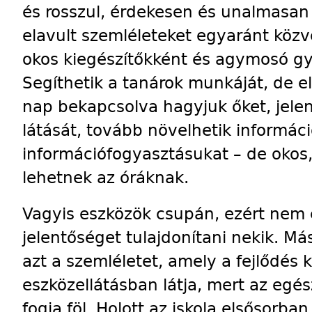
és rosszul, érdekesen és unalmasan t
elavult szemléleteket egyaránt közv
okos kiegészítőkként és agymosó g
Segíthetik a tanárok munkáját, de el 
nap bekapcsolva hagyjuk őket, jelen
látását, tovább növelhetik informá
információfogyasztásukat – de okos, 
lehetnek az óráknak.
Vagyis eszközök csupán, ezért nem
jelentőséget tulajdonítani nekik. M
azt a szemléletet, amely a fejlődés 
eszközellátásban látja, mert az egés
fogja föl. Holott az iskola elsősorban 