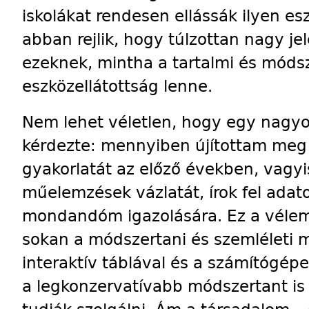
iskolákat rendesen ellássák ilyen e
abban rejlik, hogy túlzottan nagy je
ezeknek, mintha a tartalmi és móds
eszközellátottság lenne.
Nem lehet véletlen, hogy egy nagyo
kérdezte: mennyiben újítottam me
gyakorlatát az előző években, vagyi
műelemzések vázlatát, írok fel adat
mondandóm igazolására. Ez a véle
sokan a módszertani és szemléleti m
interaktív táblával és a számítógépe
a legkonzervatívabb módszertant is