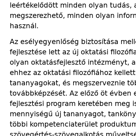
leértékelődött minden olyan tudás, 
megszerezhető, minden olyan informá
használ.
Az esélyegyenlőség biztosítása mel
fejlesztése lett az új oktatási filozó
olyan oktatásfejlesztő intézményt, 
ehhez az oktatási filozófiához kellet
tananyagokat, és megszerveznie töb
továbbképzését. Az előző öt évben
fejlesztési program keretében meg is
mennyiségű új tananyagot, tanköny
többi kompetencia­terület produktum
szövegértés-szövegalkotás műveltsé