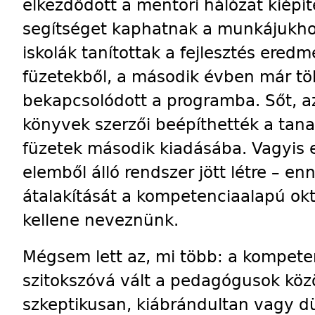
elkezdődött a mentori hálózat kiépít
segítséget kaphatnak a munkájukhoz
iskolák tanítottak a fejlesztés ere
füzetekből, a második évben már töb
bekapcsolódott a programba. Sőt, az
könyvek szerzői beépíthették a tan
füzetek második kiadásába. Vagyis e
elemből álló rendszer jött létre – e
átalakítását a kompetenciaalapú okt
kellene neveznünk.
Mégsem lett az, mi több: a kompete
szitokszóvá vált a pedagógusok közöt
szkeptikusan, kiábrándultan vagy d