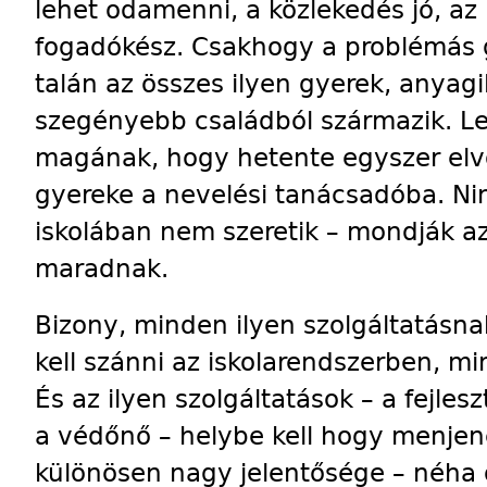
lehet odamenni, a közlekedés jó, az
fogadókész. Csakhogy a problémás 
talán az összes ilyen gyerek, anyagi
szegényebb családból származik. L
magának, hogy hetente egyszer elv
gyereke a nevelési tanácsadóba. Nin
iskolában nem szeretik – mondják a
maradnak.
Bizony, minden ilyen szolgáltatásn
kell szánni az iskolarendszerben, m
És az ilyen szolgáltatások – a fejle
a védőnő – helybe kell hogy menje
különösen nagy jelentősége – néha ot