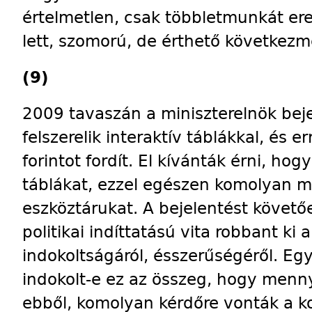
értelmetlen, csak többletmunkát e
lett, szomorú, de érthető következm
(9)
2009 tavaszán a miniszterelnök beje
felszerelik interaktív táblákkal, és e
forintot fordít. El kívánták érni, ho
táblákat, ezzel egészen komolyan mo
eszköztárukat. A bejelentést követ
politikai indíttatású vita robbant ki
indokoltságáról, ésszerűségéről. Eg
indokolt-e ez az összeg, hogy mennyi
ebből, komolyan kérdőre vonták a k