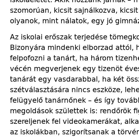
szomorúan, kicsit sajnálkozva, kics
olyanok, mint nálatok, egy jó gimn
Az iskolai erőszak terjedése tömeg
Bizonyára mindenki elborzad attól,
felpofozni a tanárt, ha három tizenh
vécén megverjenek egy tizenöt éves
tanárát egy vasdarabbal, ha két ös
szétválasztására nincs eszköze, leh
felügyelő tanárnőnek – és így tovább
megoldások születtek is: rendőrök fi
szereljenek fel videokamerákat, alk
az iskolákban, szigorítsanak a tör