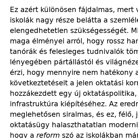
Ez azért különösen fájdalmas, mert
iskolák nagy része belátta a szemlé
elengedhetetlen szükségességét. 
maga élményei arról, hogy rossz ha
tanórák és felesleges tudnivalók töme
lényegében pártállástól és világnéz
érzi, hogy mennyire nem hatékony a
következtetéseit a jelen oktatási ko
hozzákezdett egy új oktatáspolitika, 
infrastruktúra kiépítéséhez. Az er
meglehetősen siralmas, és ez, félő, 
oktatásügy halaszthatatlan moderni
hogy a
reform
szó az iskolákban má