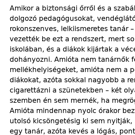
Amikor a biztonsági őrről és a szabá
dolgozó pedagógusokat, vendéglátó
rokonszenves, lelkiismeretes tanár 
vezették be ezt a rendszert, mert so
iskolában, és a diákok kijártak a v
dohányozni. Amióta nem tanárnők fe
mellékhelyiségeket, amióta nem a po
diákokat, azóta sokkal nagyobb a r
cigarettázni a szünetekben – két oly
szemben én sem mernék, ha megrög
Amióta mindennap nyolc órakor bezár
utolsó kicsöngetésig ki sem nyitjá
egy tanár, azóta kevés a lógás, po