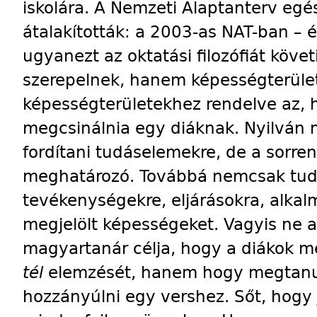
iskolára. A Nemzeti Alaptanterv egész
átalakították: a 2003-as NAT-ban – 
ugyanezt az oktatási filozófiát köv
szerepelnek, hanem képességterüle
képességterületekhez rendelve az, h
megcsinálnia egy diáknak. Nyilván mi
fordítani tudáselemekre, de a sorrend
meghatározó. Továbbá nemcsak tu
tevékenységekre, eljárásokra, alkalma
megjelölt képességeket. Vagyis ne 
magyartanár célja, hogy a diákok 
tél
elemzését, hanem hogy megtanu
hozzányúlni egy vershez. Sőt, hogy 