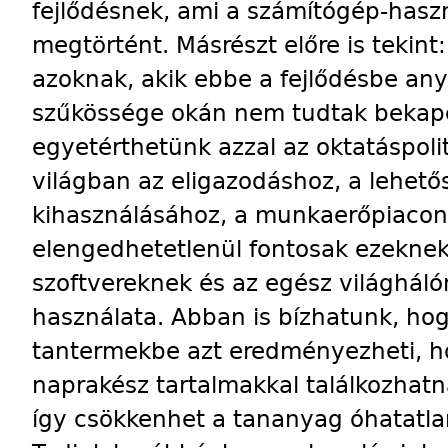
fejlődésnek, ami a számítógép-haszn
megtörtént. Másrészt előre is tekint:
azoknak, akik ebbe a fejlődésbe anya
szűkössége okán nem tudtak bekap
egyetérthetünk azzal az oktatáspolit
világban az eligazodáshoz, a lehető
kihasználásához, a munkaerőpiacon
elengedhetetlenül fontosak ezeknek
szoftvereknek és az egész világháló
használata. Abban is bízhatunk, hog
tantermekbe azt eredményezheti, h
naprakész tartalmakkal találkozhatn
így csökkenhet a tananyag óhatatlan