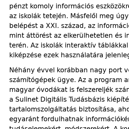
pénzt komoly információs eszközökre
az iskolák tetején. Másfelől meg úg
belépést a XXI. század, az informác
mint áttörést az elkerülhetetlen és i
terén. Az iskolák interaktív táblákkal
kiképzése ezek használatára jelenleg
Néhány évvel korábban nagy port ve
számítógépek ügye. Az a program ar
magyar óvodákat is felszereljék szá
a Sulinet Digitális Tudásbázis kiépít
tartalomszolgáltatás biztosítása, ah
egyaránt fordulhatnak információké
tudáselemekért, módszerekért. A ko