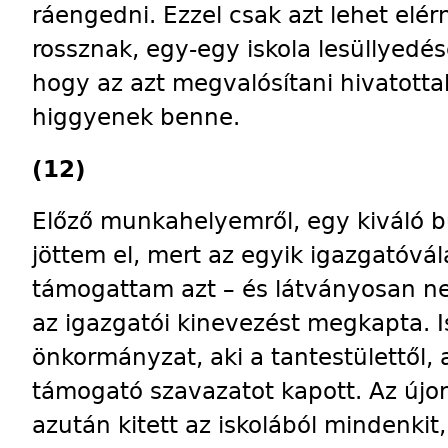
ráengedni. Ezzel csak azt lehet elér
rossznak, egy-egy iskola lesüllyedé
hogy az azt megvalósítani hivatott
higgyenek benne.
(12)
Előző munkahelyemről, egy kiváló 
jöttem el, mert az egyik igazgatóvá
támogattam azt – és látványosan n
az igazgatói kinevezést megkapta. I
önkormányzat, aki a tantestülettől,
támogató szavazatot kapott. Az újo
azután kitett az iskolából mindenkit, 