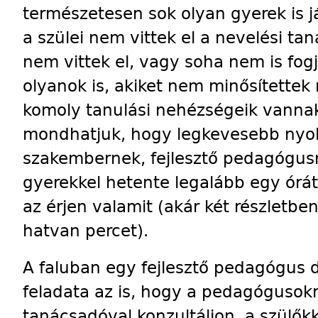
természetesen sok olyan gyerek is já
a szülei nem vittek el a nevelési t
nem vittek el, vagy soha nem is fogj
olyanok is, akiket nem minősítettek
komoly tanulási nehézségeik vannak
mondhatjuk, hogy legkevesebb nyol
szakembernek, fejlesztő pedagógusn
gyerekkel hetente legalább egy órát 
az érjen valamit (akár két részletbe
hatvan percet).
A faluban egy fejlesztő pedagógus 
feladata az is, hogy a pedagógusokn
tanácsadóval konzultáljon, a szülők