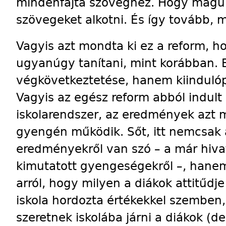
mindenfajta szöveghez. Hogy maguk
szövegeket alkotni. És így tovább,
Vagyis azt mondta ki ez a reform, 
ugyanúgy tanítani, mint korábban. 
végkövetkeztetése, hanem kiindulóp
Vagyis az egész reform abból indult
iskolarendszer, az eredmények azt m
gyengén működik. Sőt, itt nemcsak 
eredményekről van szó – a már hivat
kimutatott gyengeségekről –, hanem
arról, hogy milyen a diákok attitűdje 
iskola hordozta értékekkel szembe
szeretnek iskolába járni a diákok (