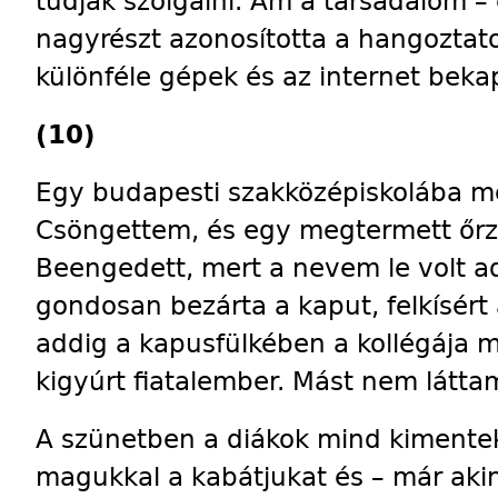
tudják szolgálni. Ám a társadalom – 
nagyrészt azonosította a hangoztato
különféle gépek és az internet beka
(10)
Egy budapesti szakközépiskolába me
Csöngettem, és egy megtermett őrző
Beengedett, mert a nevem le volt a
gondosan bezárta a kaput, felkísért
addig a kapusfülkében a kollégája 
kigyúrt fiatalember. Mást nem látta
A szünetben a diákok mind kimentek
magukkal a kabátjukat és – már akin