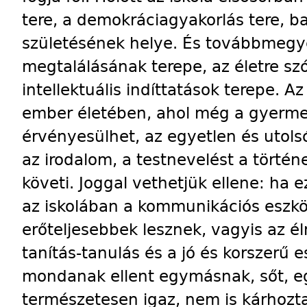
tere, a demokráciagyakorlás tere, b
születésének helye. És továbbmegy
megtalálásának terepe, az életre sz
intellektuális indíttatások terepe. A
ember életében, ahol még a gyermek
érvényesülhet, az egyetlen és utols
az irodalom, a testnevelést a törté
követi. Joggal vethetjük ellene: ha 
az iskolában a kommunikációs eszkö
erőteljesebbek lesznek, vagyis az 
tanítás-tanulás és a jó és korszerű 
mondanak ellent egymásnak, sőt, e
természetesen igaz, nem is kárhozta