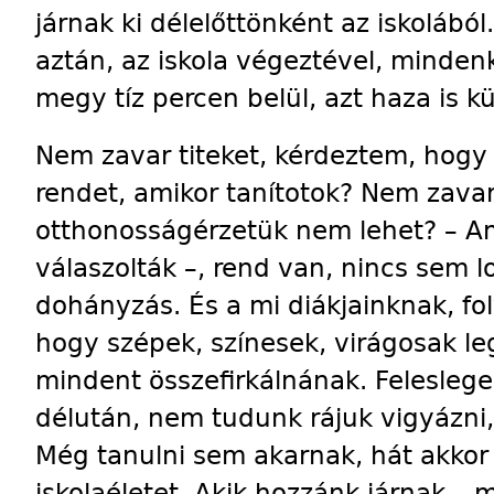
járnak ki délelőttönként az iskoláb
aztán, az iskola végeztével, minde
megy tíz percen belül, azt haza is kü
Nem zavar titeket, kérdeztem, hogy 
rendet, amikor tanítotok? Nem zava
otthonosságérzetük nem lehet? – Am
válaszolták –, rend van, nincs sem 
dohányzás. És a mi diákjainknak, fol
hogy szépek, színesek, virágosak l
mindent összefirkálnának. Feleslege
délután, nem tudunk rájuk vigyázni,
Még tanulni sem akarnak, hát akkor
iskolaéletet. Akik hozzánk járnak – 