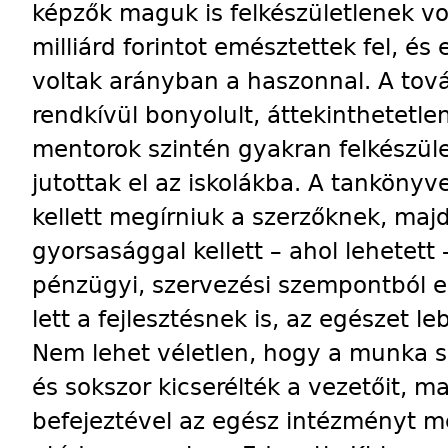
képzők maguk is felkészületlenek vo
milliárd forintot emésztettek fel, 
voltak arányban a haszonnal. A tov
rendkívül bonyolult, áttekinthetetl
mentorok szintén gyakran felkészüle
jutottak el az iskolákba. A tanköny
kellett megírniuk a szerzőknek, maj
gyorsasággal kellett – ahol lehetett 
pénzügyi, szervezési szempontból eg
lett a fejlesztésnek is, az egészet l
Nem lehet véletlen, hogy a munka s
és sokszor kicserélték a vezetőit, m
befejeztével az egész intézményt m