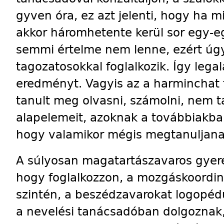
gy­ven óra, ez azt jelenti, hogy ha m
akkor háromhetente kerül sor egy-eg
semmi értelme nem lenne, ezért úgy
tagozatosokkal foglalkozik. Így lega
eredményt. Vagyis az a harminchat 
tanult meg olvasni, számolni, nem t
alapelemeit, azoknak a továbbiakba
hogy valamikor mégis megtanuljanak 
A súlyosan magatartászavaros gyere
hogy foglalkozzon, a mozgáskoordin
szintén, a beszédza­va­rokat logopéd
a nevelési tanácsadóban dolgoznak, 