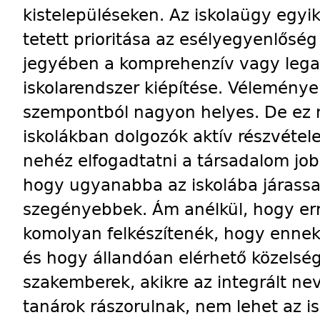
kistelepüléseken. Az iskolaügy egyi
tetett prioritása az esélyegyenlőség
jegyében a kom­p­rehenzív vagy leg
iskolarendszer kiépítése. Véleménye
szempontból nagyon helyes. De ez 
iskolákban dolgozók aktív részvétele
nehéz elfogadtatni a társadalom job
hogy ugyanabba az iskolába járassa
szegényebbek. Ám anélkül, hogy err
komolyan felkészítenék, hogy ennek
és hogy állandóan elérhető közels
szak­emberek, akikre az integrált n
tanárok rászorulnak, nem lehet az is