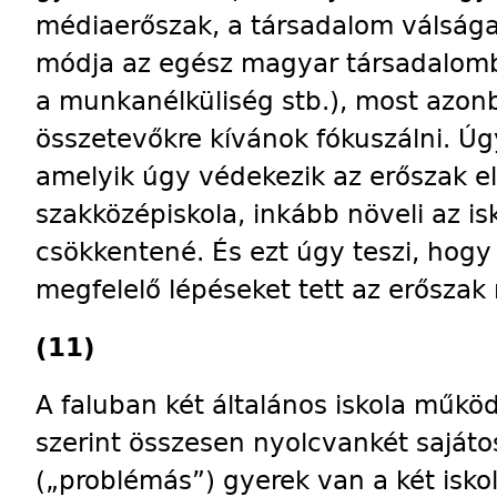
médiaerőszak, a társadalom válságai
módja az egész magyar társadalomba
a munkanélküliség stb.), most azonb
összetevőkre kívánok fókuszálni. Úg
amelyik úgy védekezik az erőszak ell
szakközépiskola, inkább növeli az is
csökkentené. És ezt úgy teszi, hogy
megfelelő lépéseket tett az erősza
(11)
A faluban két általános iskola működ
szerint összesen nyolcvankét sajáto
(„problémás”) gyerek van a két iskol