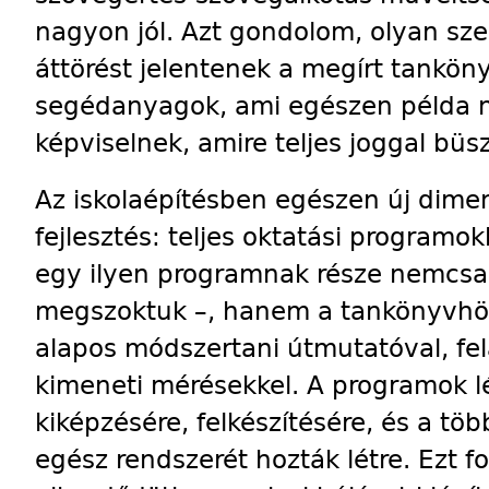
nagyon jól. Azt gondolom, olyan sze
áttörést jelentenek a megírt tankön
segédanyagok, ami egészen példa né
képviselnek, amire teljes joggal büs
Az iskolaépítésben egészen új dimen
fejlesztés: teljes oktatási program
egy ilyen programnak része nemcsa
megszoktuk –, hanem a tankönyvhöz 
alapos módszertani útmu­tatóval, fe
kimeneti mérésekkel. A programok l
kiképzésére, felkészítésére, és a t
egész rendszerét hozták létre. Ezt f