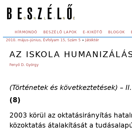
Skip to main content
SECONDARY MENU
HÍRMONDÓ
BESZÉLŐ LAPOK
E-KIKÖTŐ
BLOGOK
YOU ARE HERE:
2010. május–június, Évfolyam 15, Szám 5
»
Játéktér
AZ ISKOLA HUMANIZÁLÁ
Fenyő D. György
(Történetek és következtetések) – II.
(8)
2003 körül az oktatásirányítás hata
közoktatás átalakítását a tudásalap