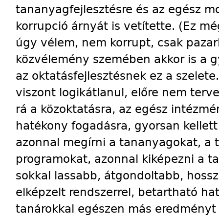
tananyagfejlesztésre és az egész m
korrupció árnyát is vetítette. (Ez m
úgy vélem, nem korrupt, csak pazarl
közvélemény szemében akkor is a gy
az oktatásfejlesztésnek ez a szelete
viszont logikátlanul, előre nem terv
rá a közoktatásra, az egész intézmé
hatékony fogadásra, gyorsan kellet
azonnal megírni a tananyagokat, a 
programokat, azonnal kiképezni a ta
sokkal lassabb, átgondoltabb, hoss
elképzelt rendszerrel, betartható hat
tanárokkal egészen más eredményt 