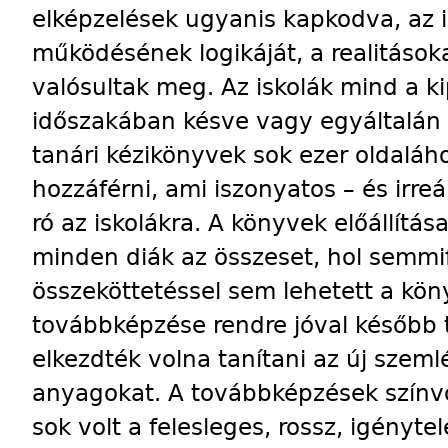
elképzelések ugyanis kapkodva, az 
működésének logikáját, a realitáso
valósultak meg. Az iskolák mind a k
idő­szakában késve vagy egyáltalán
tanári kézikönyvek sok ezer oldaláh
hozzáférni, ami iszonyatos – és irreá
ró az iskolákra. A könyvek előállítás
minden diák az összeset, hol semmi­
összeköttetéssel sem lehetett a kön
továbbképzése rendre jóval később 
elkezdték volna tanítani az új szeml
anyagokat. A továbbképzések színvo
sok volt a felesleges, rossz, igényt