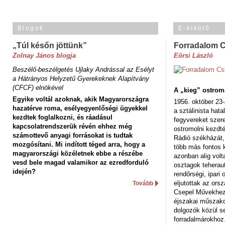
Blogok
E-kikötő
„Túl későn jöttünk”
Forradalom 
Zolnay János blogja
Eörsi László
Beszélő-beszélgetés Ujlaky Andrással az Esélyt
a Hátrányos Helyzetű Gyerekeknek Alapítvány
(CFCF) elnökével
A „kieg” ostrom
Egyike voltál azoknak, akik Magyarországra
1956. október 23-
hazatérve roma, esélyegyenlőségi ügyekkel
a sztálinista hat
kezdtek foglalkozni, és ráadásul
fegyvereket szere
kapcsolatrendszerük révén ehhez még
ostromolni kezdt
számottevő anyagi forrásokat is tudtak
Rádió székházát,
mozgósítani. Mi indított téged arra, hogy a
több más fontos 
magyarországi közéletnek ebbe a részébe
azonban alig volt
vesd bele magad valamikor az ezredforduló
osztagok teheraut
idején?
rendőrségi, ipar
eljutottak az ors
Tovább
Csepel Művekhez 
éjszakai műszakot
dolgozók közül s
forradalmárokhoz.