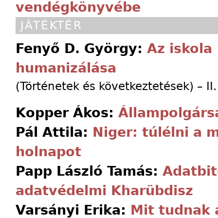
vendégkönyvébe
JÁTÉKTÉR
Fenyő D. György:
Az iskola
humanizálása
(Történetek és következtetések) – II.
Kopper Ákos:
Állampolgársá
Pál Attila:
Niger: túlélni a 
holnapot
Papp László Tamás:
Adatbit
adatvédelmi Kharübdisz
Varsányi Erika:
Mit tudnak 