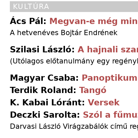
KULTÚRA
Ács Pál:
Megvan-e még min
A hetvenéves Bojtár Endrének
Szilasi László:
A hajnali sza
(Utólagos előtanulmány egy regény
Magyar Csaba:
Panoptikum
Terdik Roland:
Tangó
K. Kabai Lóránt:
Versek
Deczki Sarolta:
Szól a fűmu
Darvasi László Virágzabálók című r