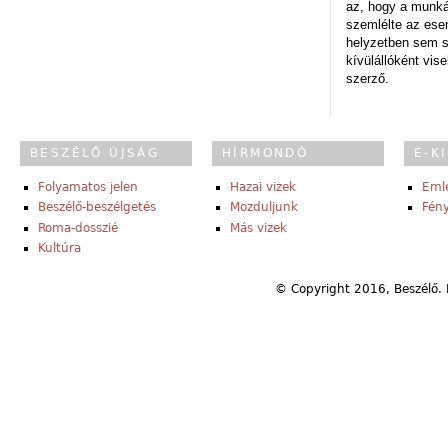
az, hogy a munk
szemlélte az es
helyzetben sem s
kívülállóként vise
szerző.
BESZÉLŐ ÚJSÁG
HÍRMONDÓ
E-K
Folyamatos jelen
Hazai vizek
Eml
Beszélő-beszélgetés
Mozduljunk
Fény
Roma-dosszié
Más vizek
Kultúra
© Copyright 2016, Beszélő. 