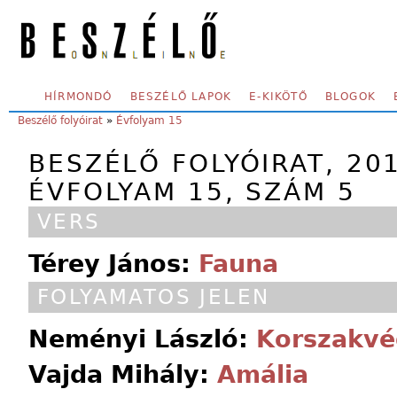
Skip to main content
SECONDARY MENU
HÍRMONDÓ
BESZÉLŐ LAPOK
E-KIKÖTŐ
BLOGOK
YOU ARE HERE:
Beszélő folyóirat
»
Évfolyam 15
BESZÉLŐ FOLYÓIRAT, 201
ÉVFOLYAM 15, SZÁM 5
VERS
Térey János:
Fauna
FOLYAMATOS JELEN
Neményi László:
Korszakvé
Vajda Mihály:
Amália