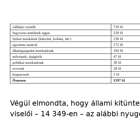
vállalati vezetők
719 fő
fegyveres testületek tagjai
259 fő
fizikai munkások (bányász, kohász, stb.)
236 fő
egyetemi tanárok
172 fő
államigazgatási munkatársak
104 fő
művészek, újságírók
47 fő
politikai munkatársak
30 fő
orvosok
28 fő
kisiparosok
2 fő
Összesen
1597 fő
Végül elmondta, hogy állami kitünte
viselői – 14 349-en – az alábbi nyug