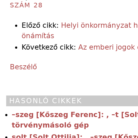
SZÁM 28
Előző cikk:
Helyi önkormányzat h
önámítás
Következő cikk:
Az emberi jogok 
Beszélő
HASONLÓ CIKKEK
–szeg [Kőszeg Ferenc]: , –t [Sol
törvénymásoló gép
solt [Solt Ottilia]: , –szeg [Kő