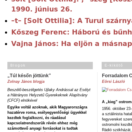
1990. június 26.
–t– [Solt Ottilia]: A Turul szárny
Kőszeg Ferenc: Háború és bűn
Vajna János: Ha eljön a másnap
Blogok
E-kikötő
„Túl későn jöttünk”
Forradalom 
Zolnay János blogja
Eörsi László
Beszélő-beszélgetés Ujlaky Andrással az Esélyt
a Hátrányos Helyzetű Gyerekeknek Alapítvány
(CFCF) elnökével
A „kieg” ostrom
Egyike voltál azoknak, akik Magyarországra
1956. október 23-
hazatérve roma, esélyegyenlőségi ügyekkel
a sztálinista hat
kezdtek foglalkozni, és ráadásul
fegyvereket szere
kapcsolatrendszerük révén ehhez még
ostromolni kezdt
számottevő anyagi forrásokat is tudtak
Rádió székházát,