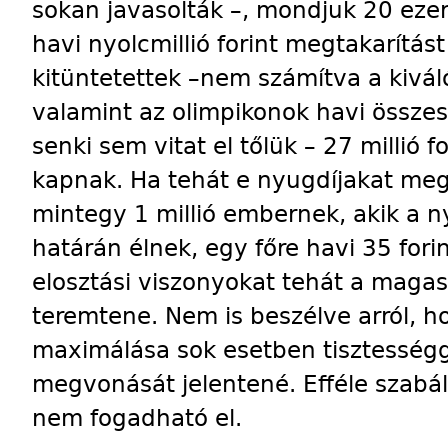
sokan javasolták –, mondjuk 20 ezer
havi nyolcmillió forint megtakarítá
kitüntetettek –nem számítva a kivá
valamint az olimpikonok havi összes
senki sem vitat el tőlük – 27 millió f
kapnak. Ha tehát e nyugdíjakat meg
mintegy 1 millió embernek, akik a 
határán élnek, egy főre havi 35 fori
elosztási viszonyokat tehát a mag
teremtene. Nem is beszélve arról, h
maximálása sok esetben tisztességg
megvonását jelentené. Efféle szabál
nem fogadható el.