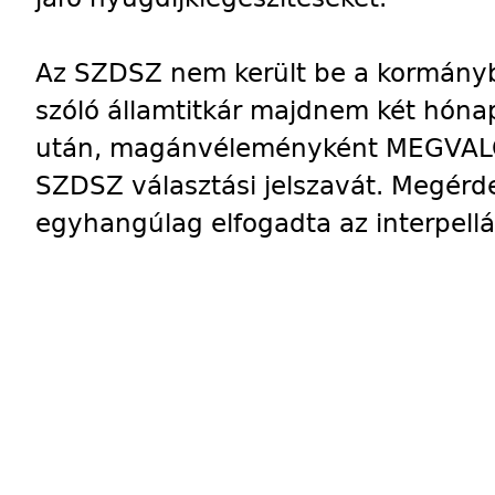
Az SZDSZ nem került be a kormány
szóló államtitkár majdnem két hóna
után, magánvéleményként MEGVALÓ
SZDSZ választási jelszavát. Megér
egyhangúlag elfogadta az interpellá