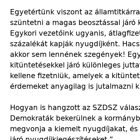
Egyetértünk viszont az államtitkárr
szüntetni a magas beosztással járó k
Egykori vezetőink ugyanis, átlagf
százalékát kapják nyugdíjként. Hacs
akkor sem lennének szegények! Egy
kitüntetésekkel járó különleges jut
kellene fizetniük, amelyek a kitüntet
érdemeket anyagilag is jutalmazni k
Hogyan is hangzott az SZDSZ válasz
Demokraták bekerülnek a kormány
megvonja a kiemelt nyugdíjakat, és
járó nyugdíjkiegészítéseket.”