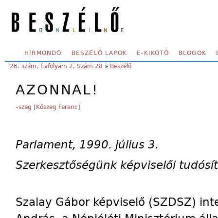
Skip to main content
SECONDARY MENU
HÍRMONDÓ
BESZÉLŐ LAPOK
E-KIKÖTŐ
BLOGOK
YOU ARE HERE:
26. szám, Évfolyam 2, Szám 28
»
Beszélő
AZONNAL!
–szeg [Kőszeg Ferenc]
Parlament, 1990. július 3.
Szerkesztőségünk képviselői tudósí
Szalay Gábor képviselő (SZDSZ) inte