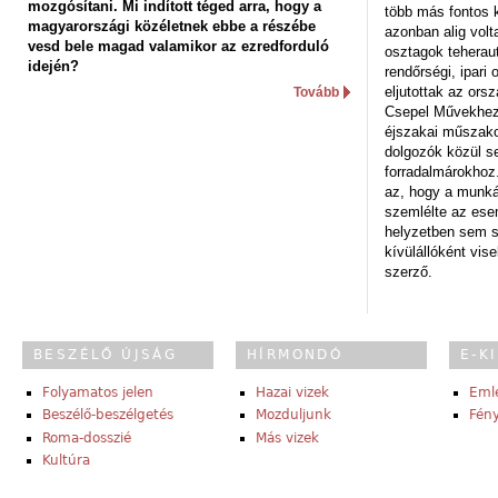
mozgósítani. Mi indított téged arra, hogy a
több más fontos 
magyarországi közéletnek ebbe a részébe
azonban alig volt
vesd bele magad valamikor az ezredforduló
osztagok teheraut
idején?
rendőrségi, ipar
eljutottak az ors
Tovább
Csepel Művekhez 
éjszakai műszakot
dolgozók közül s
forradalmárokhoz.
az, hogy a munk
szemlélte az es
helyzetben sem s
kívülállóként vise
szerző.
BESZÉLŐ ÚJSÁG
HÍRMONDÓ
E-K
Folyamatos jelen
Hazai vizek
Eml
Beszélő-beszélgetés
Mozduljunk
Fény
Roma-dosszié
Más vizek
Kultúra