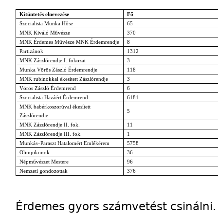
Kitüntetés elnevezése
Fő
Szocialista Munka Hőse
65
MNK Kiváló Művésze
370
MNK Érdemes Művésze MNK Érdemrendje
8
Partizánok
1312
MNK Zászlórendje I. fokozat
3
Munka Vörös Zászló Érdemrendje
118
MNK rubinokkal ékesített Zászlórendje
3
Vörös Zászló Érdemrend
6
Szocialista Hazáért Érdemrend
6181
MNK babérkoszorúval ékesített
5
Zászlórendje
MNK Zászlórendje II. fok.
11
MNK Zászlórendje III. fok.
1
Munkás–Paraszt Hatalomért Emlékérem
5758
Olimpikonok
36
Népművészet Mestere
96
Nemzeti gondozottak
376
Érdemes gyors számvetést csinálni.