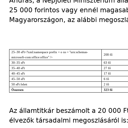
András, a Népjóléti Minisztérium ál
25 000 forintos vagy ennél magasa
Magyarországon, az alábbi megoszl
25–30 eFt<?xml:namespace prefix = o ns = "urn:schemas-
208 fő
microsoft-com:office:office" />
30–35 eFt
63 fő
35–40 eFt
27 fő
40–45 eFt
17 fő
45–50 eFt
6 fő
50 eFt felett
2 fő
Összesen
323 fő
Az államtitkár beszámolt a 20 000 
élvezők társadalmi megoszlásáról is