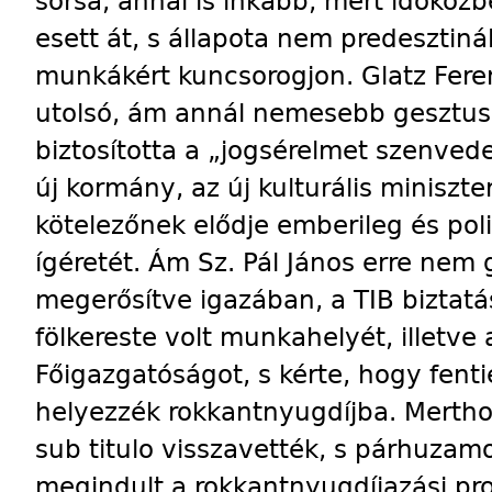
sorsa, annál is inkább, mert időköz
esett át, s állapota nem predesztiná
munkákért kuncsorogjon. Glatz Fere
utolsó, ám annál nemesebb gesztu
biztosította a „jogsérelmet szenved
új kormány, az új kulturális minisz
kötelezőnek elődje emberileg és poli
ígéretét. Ám Sz. Pál János erre nem 
megerősítve igazában, a TIB biztat
fölkereste volt munkahelyét, illetve
Főigazgatóságot, s kérte, hogy fent
helyezzék rokkantnyugdíjba. Mertho
sub titulo visszavették, s párhuzam
megindult a rokkantnyugdíjazási pr