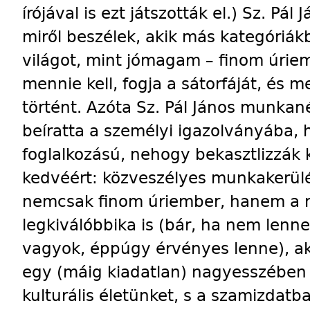
írójával is ezt játszották el.) Sz. Pál
miről beszélek, akik más kategóriá
világot, mint jómagam – finom úriem
mennie kell, fogja a sátorfáját, és 
történt. Azóta Sz. Pál János munkan
beíratta a személyi igazolványába, 
foglalkozású, nehogy bekasztlizzák
kedvéért: közveszélyes munkakerülés
nemcsak finom úriember, hanem a m
legkiválóbbika is (bár, ha nem lenn
vagyok, éppúgy érvényes lenne), a
egy (máig kiadatlan) nagyesszében
kulturális életünket, s a szamizdatba