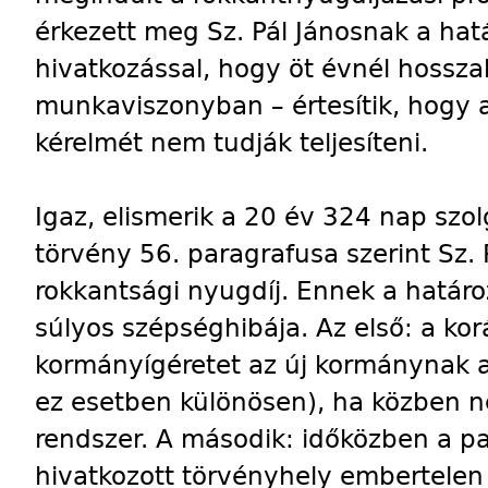
érkezett meg Sz. Pál Jánosnak a hat
hivatkozással, hogy öt évnél hossza
munkaviszonyban – értesítik, hogy a
kérelmét nem tudják teljesíteni.
Igaz, elismerik a 20 év 324 nap szolg
törvény 56. paragrafusa szerint Sz.
rokkantsági nyugdíj. Ennek a határ
súlyos szépséghibája. Az első: a korá
kormányígéretet az új kormánynak akk
ez esetben különösen), ha közben n
rendszer. A második: időközben a p
hivatkozott törvényhely embertelen 