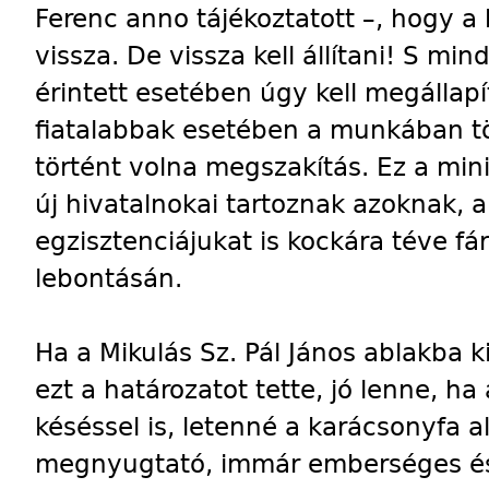
Ferenc anno tájékoztatott –, hogy a 
vissza. De vissza kell állítani! S min
érintett esetében úgy kell megállapít
fiatalabbak esetében a munkában tö
történt volna megszakítás. Ez a min
új hivatalnokai tartoznak azoknak, 
egzisztenciájukat is kockára téve fá
lebontásán.
Ha a Mikulás Sz. Pál János ablakba k
ezt a határozatot tette, jó lenne, h
késéssel is, letenné a karácsonyfa a
megnyugtató, immár emberséges és j