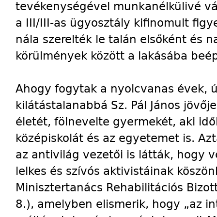
tevékenységével munkanélkülivé vál
a III/III-as ügyosztály kifinomult fig
nála szerelték le talán elsőként és
körülmények között a lakásába beépí
Ahogy fogytak a nyolcvanas évek, ú
kilátástalanabbá Sz. Pál János jövő
életét, fölnevelte gyermekét, aki id
középiskolát és az egyetemet is. A
az antivilág vezetői is látták, hog
lelkes és szívós aktivistáinak köszö
Minisztertanács Rehabilitációs Bizo
8.), amelyben elismerik, hogy „az 