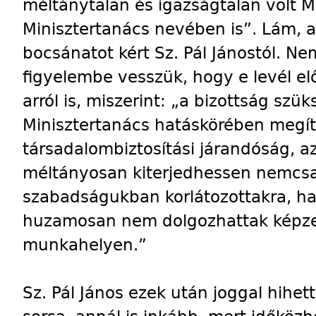
méltánytalan és igazságtalan volt 
Minisztertanács nevében is”. Lám,
bocsánatot kért Sz. Pál Jánostól. N
figyelembe vesszük, hogy e levél el
arról is, miszerint: „a bizottság szü
Minisztertanács hatáskörében megít
társadalombiztosítási járandóság, a
méltányosan kiterjedhessen nemcs
szabadságukban korlátozottakra, ha
huzamosan nem dolgozhattak képze
munkahelyen.”
Sz. Pál János ezek után joggal hihet