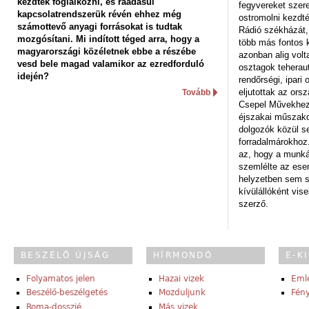
kezdtek foglalkozni, és ráadásul
fegyvereket szere
kapcsolatrendszerük révén ehhez még
ostromolni kezdt
számottevő anyagi forrásokat is tudtak
Rádió székházát,
mozgósítani. Mi indított téged arra, hogy a
több más fontos 
magyarországi közéletnek ebbe a részébe
azonban alig volt
vesd bele magad valamikor az ezredforduló
osztagok teheraut
idején?
rendőrségi, ipar
eljutottak az ors
Tovább
Csepel Művekhez 
éjszakai műszakot
dolgozók közül s
forradalmárokhoz.
az, hogy a munk
szemlélte az es
helyzetben sem s
kívülállóként vise
szerző.
BESZÉLŐ ÚJSÁG
HÍRMONDÓ
E-K
Folyamatos jelen
Hazai vizek
Eml
Beszélő-beszélgetés
Mozduljunk
Fény
Roma-dosszié
Más vizek