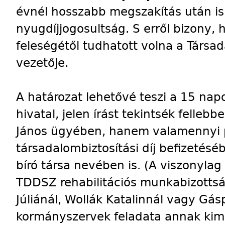
évnél hosszabb megszakítás után i
nyugdíjjogosultság. S erről bizony
feleségétől tudhatott volna a Társa
vezetője.
A határozat lehetővé teszi a 15 napon
hivatal, jelen írást tekintsék felleb
János ügyében, hanem valamennyi po
társadalombiztosítási díj befizetésé
bíró társa nevében is. (A viszonylag
TDDSZ rehabilitációs munkabizottság
Júliánál, Wollák Katalinnál vagy Gás
kormányszervek feladata annak kimu