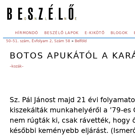
Skip to main content
SECONDARY MENU
HÍRMONDÓ
BESZÉLŐ LAPOK
E-KIKÖTŐ
BLOGOK
YOU ARE HERE:
50–51. szám, Évfolyam 2, Szám 58
»
Belföld
BOTOS APUKÁTÓL A KAR
–kozák–
Sz. Pál Jánost majd 21 évi folyama
kiszekálták munkahelyéről a ’79-es 
nem rúgták ki, csak rávették, hogy
későbbi keményebb eljárást. (Ismerő