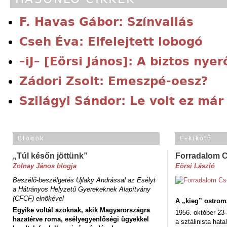
F. Havas Gábor: Színvallás
Cseh Éva: Elfelejtett lobogó
–iJ– [Eörsi János]: A biztos nye
Zádori Zsolt: Emeszpé-oesz?
Szilágyi Sándor: Le volt ez már
Blogok
E-kikötő
„Túl későn jöttünk”
Forradalom 
Zolnay János blogja
Eörsi László
Beszélő-beszélgetés Ujlaky Andrással az Esélyt
a Hátrányos Helyzetű Gyerekeknek Alapítvány
(CFCF) elnökével
A „kieg” ostrom
Egyike voltál azoknak, akik Magyarországra
1956. október 23-
hazatérve roma, esélyegyenlőségi ügyekkel
a sztálinista hat