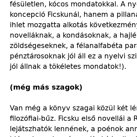
fésületlen, kócos mondatokkal. A n
koncepció Ficskunál, hanem a pillana
ihlet mozgatta alkotás következménye,
novelláknak, a kondásoknak, a hajlé
zöldségeseknek, a félanalfabéta pa
pénztárosoknak jól áll ez a nyelvi sz
jól állnak a tökéletes mondatok!).
(még más szagok)
Van még a könyv szagai közül két l
filozófiai-bűz. Ficsku első novellái
lejátszhatók lennének, a poénok ann