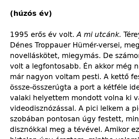
(húzós év)
1995 erős év volt.
A mi utcánk.
Tére
Dénes Troppauer Hümér-versei, megi
novelláskötet, miegymás. De számo
volt a legfontosabb. Én akkor még 
már nagyon voltam pesti. A kettő f
össze-összerúgta a port a kétféle i
valaki helyettem mondott volna ki v
videodisznózással. A pici lelkem a pi
szobában pontosan úgy festett, mint
disznókkal meg a tévével. Amikor ez