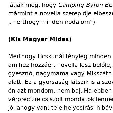
látják meg, hogy
Camping Byron Be
mármint a novella szereplője-elbesz
„merthogy minden irodalom”).
(Kis Magyar Midas)
Merthogy Ficskunál tényleg minden 
amihez hozzáér, novella lesz belőle
gyesznó, nagymama vagy Mikszáth K
alatt. Ez a gyorsaság látszik is a s
én azt mondom, nem baj. Ha ebben 
vérprecízre csiszolt mondatok lenné
jó, ahogy van: tele helyesírási hibáv