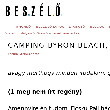
Skip to main content
SECONDARY MENU
HÍRMONDÓ
BESZÉLŐ LAPOK
E-KIKÖTŐ
BLOGOK
YOU ARE HERE:
5. szám, Évfolyam 5, Szám 5
»
Beszélő évek – 1995
CAMPING BYRON BEACH,
Cserna-Szabó András
avagy merthogy minden irodalom, go
(1 meg nem írt regény)
Amennyire én tudom, Ficsku Pali bá