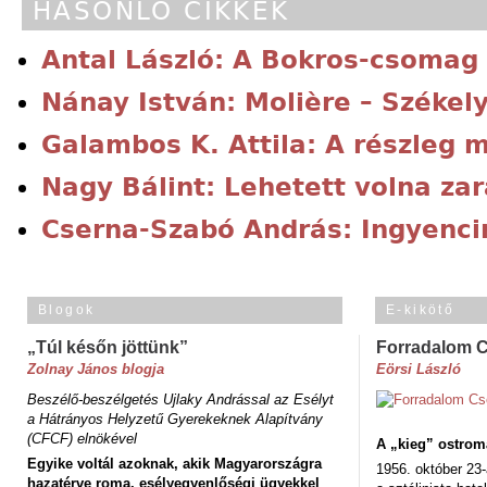
HASONLÓ CIKKEK
Antal László: A Bokros-csomag
Nánay István: Molière – Székel
Galambos K. Attila: A részleg 
Nagy Bálint: Lehetett volna za
Cserna-Szabó András: Ingyenci
Blogok
E-kikötő
„Túl későn jöttünk”
Forradalom 
Zolnay János blogja
Eörsi László
Beszélő-beszélgetés Ujlaky Andrással az Esélyt
a Hátrányos Helyzetű Gyerekeknek Alapítvány
(CFCF) elnökével
A „kieg” ostrom
Egyike voltál azoknak, akik Magyarországra
1956. október 23-
hazatérve roma, esélyegyenlőségi ügyekkel