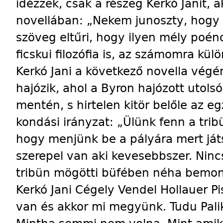
idézzek, csak a részeg Kerkó Janit, 
novellában: „Nekem junoszty, hogy 
szöveg eltűri, hogy ilyen mély poé
ficskui filozófia is, az számomra kü
Kerkó Jani a következő novella végér
hajózik, ahol a Byron hajózott utols
mentén, s hirtelen kitör belőle az e
kondási irányzat: „Ülünk fenn a trib
hogy menjünk be a pályára mert játs
szerepel van aki kevesebbszer. Ninc
tribün mögötti büfében néha bem
Kerkó Jani Cégely Vendel Hollauer P
van és akkor mi megyünk. Tudu Palik