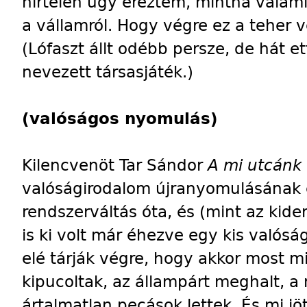
hirtelen úgy éreztem, mintha valami 
a vállamról. Hogy végre ez a teher
(Lófaszt állt odébb persze, de hát et
nevezett társasjáték.)
(valóságos nyomulás)
Kilencvenöt Tar Sándor
A mi utcánk
valóságirodalom újranyomulásának es
rendszerváltás óta, és (mint az kid
is ki volt már éhezve egy kis valósá
elé tárják végre, hogy akkor most m
kipucoltak, az állampárt meghalt, a
ártalmatlan pecások lettek. És mi jö