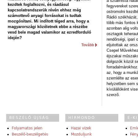
a sztálinista hat
kezdtek foglalkozni, és ráadásul
fegyvereket szere
kapcsolatrendszerük révén ehhez még
ostromolni kezdt
számottevő anyagi forrásokat is tudtak
Rádió székházát,
mozgósítani. Mi indított téged arra, hogy a
több más fontos 
magyarországi közéletnek ebbe a részébe
azonban alig volt
vesd bele magad valamikor az ezredforduló
osztagok teheraut
idején?
rendőrségi, ipar
eljutottak az ors
Tovább
Csepel Művekhez 
éjszakai műszakot
dolgozók közül s
forradalmárokhoz.
az, hogy a munk
szemlélte az es
helyzetben sem s
kívülállóként vise
szerző.
BESZÉLŐ ÚJSÁG
HÍRMONDÓ
E-K
Folyamatos jelen
Hazai vizek
Eml
Beszélő-beszélgetés
Mozduljunk
Fény