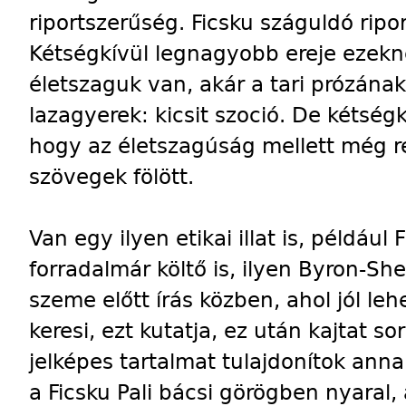
riportszerűség. Ficsku száguldó ripo
Kétségkívül legnagyobb ereje ezekn
életszaguk van, akár a tari prózána
lazagyerek: kicsit szoció. De kétség
hogy az életszagúság mellett még re
szövegek fölött.
Van egy ilyen etikai illat is, például
forradalmár költő is, ilyen Byron-Shel
szeme előtt írás közben, ahol jól lehet
keresi, ezt kutatja, ez után kajtat s
jelképes tartalmat tulajdonítok anna
a Ficsku Pali bácsi görögben nyaral,