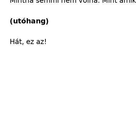
Mintha semmi nem volna. Mint amik
(utóhang)
Hát, ez az!