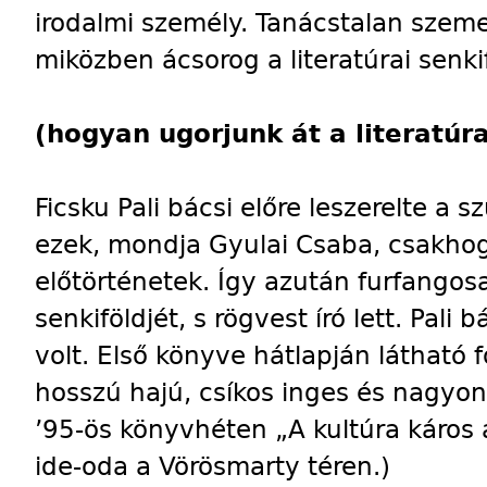
irodalmi személy. Tanácstalan szem
miközben ácsorog a literatúrai senki
(hogyan ugorjunk át a literatúra
Ficsku Pali bácsi előre leszerelte a
ezek, mondja Gyulai Csaba, csakho
előtörténetek. Így azután furfangosa
senkiföldjét, s rögvest író lett. Pali
volt. Első könyve hátlapján látható fo
hosszú hajú, csíkos inges és nagyon v
’95-ös könyvhéten „A kultúra káros
ide-oda a Vörösmarty téren.)