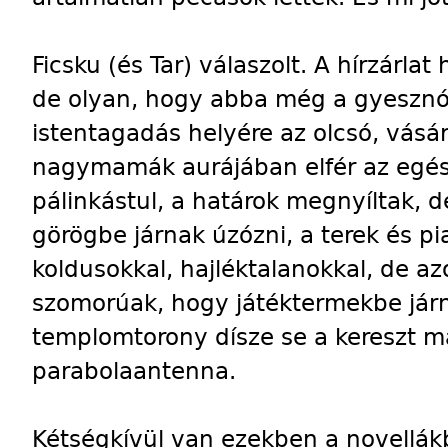
Ficsku (és Tar) válaszolt. A hírzárla
de olyan, hogy abba még a gyesznók 
istentagadás helyére az olcsó, vásár
nagymamák aurájában elfér az egész
pálinkástul, a határok megnyíltak, 
görögbe járnak úzózni, a terek és pi
koldusokkal, hajléktalanokkal, de 
szomorúak, hogy játéktermekbe járn
templomtorony dísze se a kereszt má
parabolaantenna.
Kétségkívül van ezekben a novellá