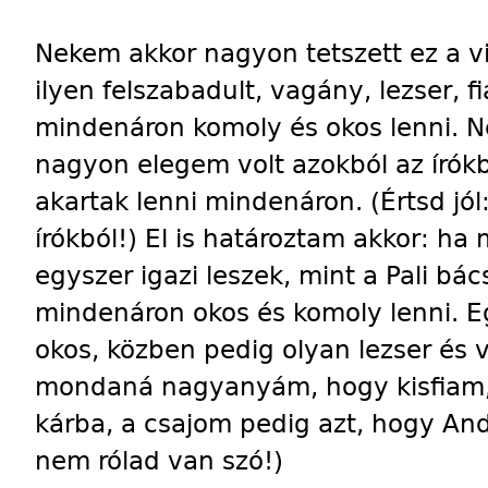
Nekem akkor nagyon tetszett ez a 
ilyen felszabadult, vagány, lezser, f
mindenáron komoly és okos lenni. 
nagyon elegem volt azokból az írókb
akartak lenni mindenáron. (Értsd jó
írókból!) El is határoztam akkor: ha 
egyszer igazi leszek, mint a Pali bá
mindenáron okos és komoly lenni. E
okos, közben pedig olyan lezser és v
mondaná nagyanyám, hogy kisfiam,
kárba, a csajom pedig azt, hogy And
nem rólad van szó!)