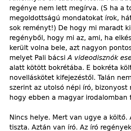
regénye nem lett megírva. (S ha a 
megoldottságú mondatokat írok, há
sok reményt!) De hogy mi maradt ki
regényből, hogy mi az, ami, ha elkés
került volna bele, azt nagyon pontos
melyet Pali bácsi
A videodisznók ese
alatt kötött bokrétába. E bokréta kö
novelláskötet kifejezéstől. Talán ne
szerint az utolsó népi író, bizonyost
hogy ebben a magyar irodalomban f
Nincs helye. Mert van ugye a költő. A
tiszta. Aztán van író. Az író regények