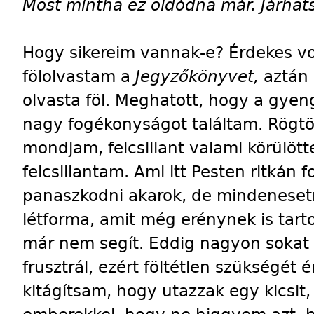
Most mintha ez oldódna már. Járhats
Hogy sikereim vannak-e? Érdekes vo
fölolvastam a
Jegyzőkönyvet,
aztán
olvasta föl. Meghatott, hogy a gyeng
nagy fogékonyságot találtam. Rögt
mondjam, felcsillant valami körülötte
felcsillantam. Ami itt Pesten ritkán 
panaszkodni akarok, de mindenese
létforma, amit még erénynek is tar
már nem segít. Eddig nagyon sokat 
frusztrál, ezért föltétlen szükségét
kitágítsam, hogy utazzak egy kicsit,