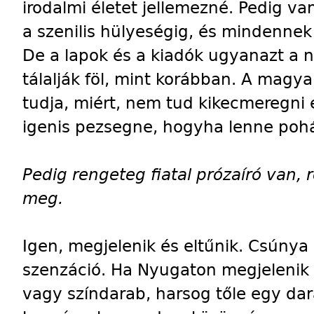
irodalmi életet jellemezné. Pedig va
a szenilis hülyeségig, és mindennek
De a lapok és a kiadók ugyanazt a n
tálalják föl, mint korábban. A magyar
tudja, miért, nem tud kikecmeregni e
igenis pezsegne, hogyha lenne pohár
Pedig rengeteg fiatal prózaíró van, 
meg.
Igen, megjelenik és eltűnik. Csúnya
szenzáció. Ha Nyugaton megjelenik 
vagy színdarab, harsog tőle egy dar