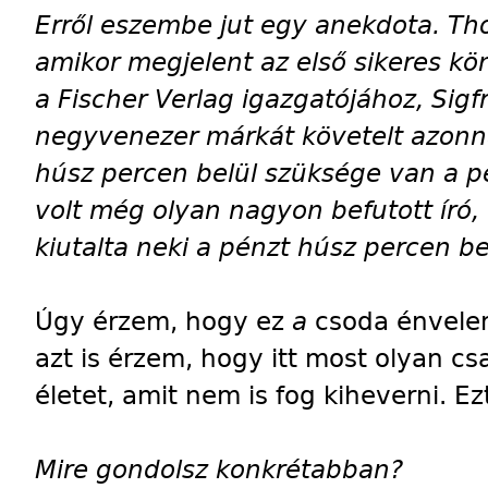
Erről eszembe jut egy anekdota. Tho
amikor megjelent az első sikeres kö
a Fischer Verlag igazgatójához, Sigf
negyvenezer márkát követelt azonnal
húsz percen belül szüksége van a p
volt még olyan nagyon befutott író
kiutalta neki a pénzt húsz percen be
Úgy érzem, hogy ez
a
csoda énvele
azt is érzem, hogy itt most olyan c
életet, amit nem is fog kiheverni.
Mire gondolsz konkrétabban?