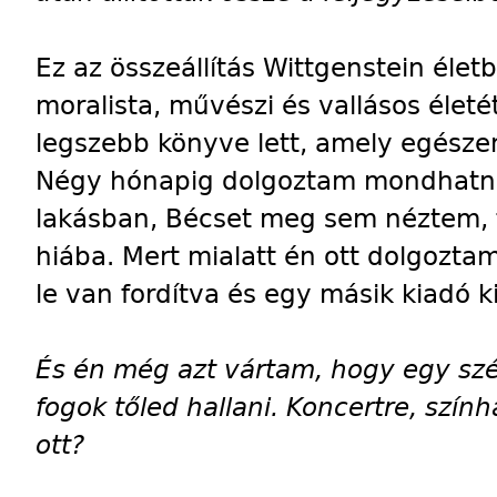
Ez az összeállítás Wittgenstein életb
moralista, művészi és vallásos életé
legszebb könyve lett, amely egészen
Négy hónapig dolgoztam mondhatni 
lakásban, Bécset meg sem néztem, f
hiába. Mert mialatt én ott dolgozta
le van fordítva és egy másik kiadó ki
És
én még azt vártam, hogy egy sz
fogok tőled hallani. Koncertre, szính
ott?