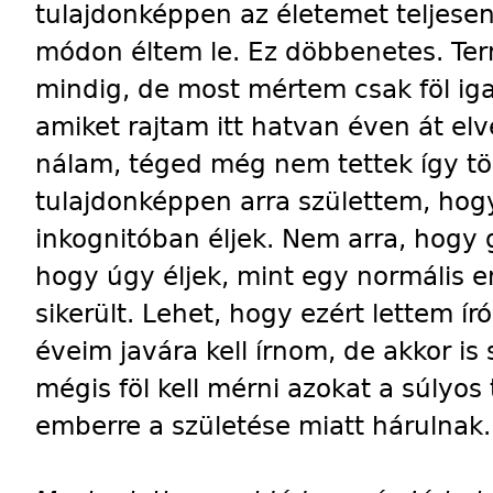
tulajdonképpen az életemet teljese
módon éltem le. Ez döbbenetes. Te
mindig, de most mértem csak föl iga
amiket rajtam itt hatvan éven át elv
nálam, téged még nem tettek így tö
tulajdonképpen arra születtem, hogy
inkognitóban éljek. Nem arra, hogy 
hogy úgy éljek, mint egy normális 
sikerült. Lehet, hogy ezért lettem í
éveim javára kell írnom, de akkor is
mégis föl kell mérni azokat a súlyo
emberre a születése miatt hárulnak.