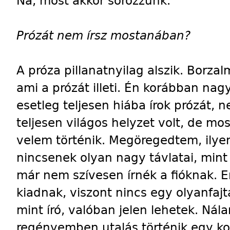
Na, most akkor sörözzünk.
Prózát nem írsz mostanában?
A próza pillanatnyilag alszik. Borza
ami a prózát illeti. Én korábban nagy
esetleg teljesen hiába írok prózát, 
teljesen világos helyzet volt, de mo
velem történik. Megöregedtem, ily
nincsenek olyan nagy távlatai, min
már nem szívesen írnék a fióknak. E
kiadnak, viszont nincs egy olyanfaj
mint író, valóban jelen lehetek. Nál
regényemben utalás történik egy ko