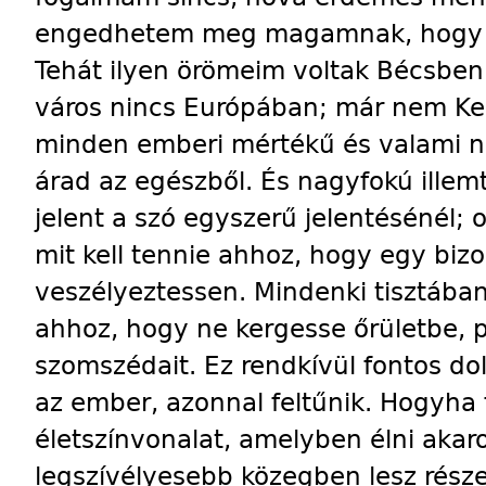
engedhetem meg magamnak, hogy be
Tehát ilyen örömeim voltak Bécsben
város nincs Európában; már nem K
minden emberi mértékű és valami 
árad az egészből. És nagyfokú illem
jelent a szó egyszerű jelentésénél; 
mit kell tennie ahhoz, hogy egy biz
veszélyeztessen. Mindenki tisztában 
ahhoz, hogy ne kergesse őrületbe, p
szomszédait. Ez rendkívül fontos dol
az ember, azonnal feltűnik. Hogyha 
életszínvonalat, amelyben élni akar
legszívélyesebb közegben lesz rés