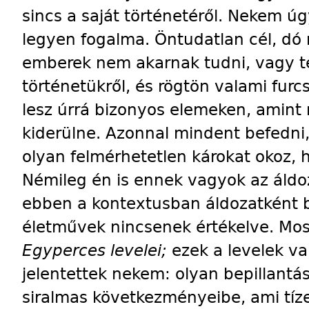
sincs a saját történetéről. Nekem úgy
legyen fogalma. Öntudatlan cél, dó
emberek nem akarnak tudni, vagy te
történetükről, és rögtön valami furc
lesz úrrá bizonyos elemeken, amint
kiderülne. Azonnal mindent befedni,
olyan felmérhetetlen károkat okoz, 
Némileg én is ennek vagyok az áld
ebben a kontextusban áldozatként 
életművek nincsenek értékelve. Mos
Egyperces levelei;
ezek a levelek v
jelentettek nekem: olyan bepillant
siralmas következményeibe, ami tíz