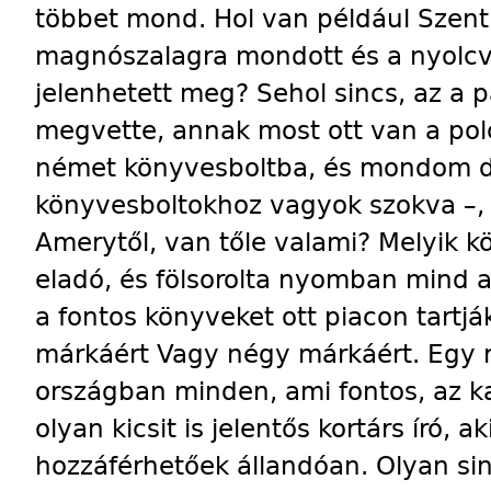
többet mond. Hol van például Szent
magnószalagra mondott és a nyolc
jelenhetett meg? Sehol sincs, az a 
megvette, annak most ott van a po
német könyvesboltba, és mondom d
könyvesboltokhoz vagyok szokva –, 
Amerytől, van tőle valami? Melyik k
eladó, és fölsorolta nyomban mind a
a fontos könyveket ott piacon tartj
márkáért Vagy négy márkáért. Egy no
országban minden, ami fontos, az k
olyan kicsit is jelentős kortárs író,
hozzáférhetőek állandóan. Olyan si