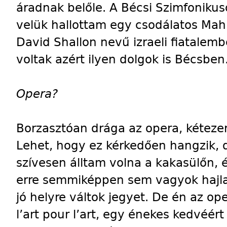
áradnak belőle. A Bécsi Szimfonikus
velük hallottam egy csodálatos Mahl
David Shallon nevű izraeli fiatalem
voltak azért ilyen dolgok is Bécsben
Opera?
Borzasztóan drága az opera, kétezer 
Lehet, hogy ez kérkedően hangzik, 
szívesen álltam volna a kakasülőn, 
erre semmiképpen sem vagyok hajla
jó helyre váltok jegyet. De én az o
l’art pour l’art, egy énekes kedvéé