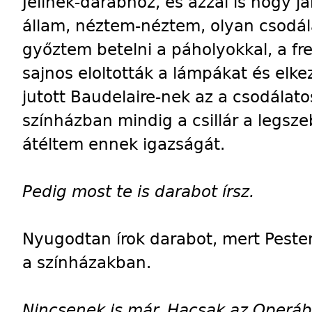
Jelinek-darabhoz, és azzal is hogy j
állam, néztem-néztem, olyan csodála
győztem betelni a páholyokkal, a fres
sajnos eloltották a lámpákat és elk
jutott Baudelaire-nek az a csodála
színházban mindig a csillár a legsz
átéltem ennek igazságát.
Pedig most te is darabot írsz.
Nyugodtan írok darabot, mert Pesten
a színházakban.
Nincsenek is már. Hacsak az Operá