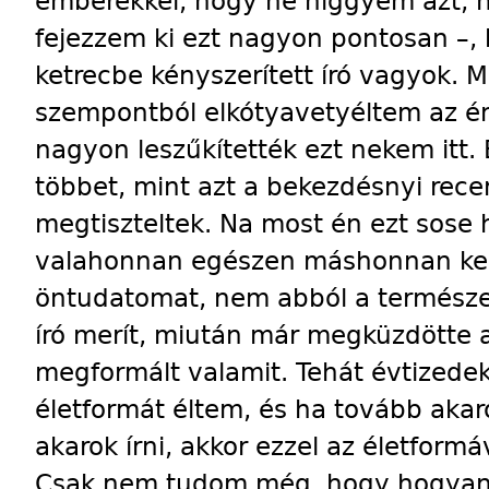
emberekkel, hogy ne higgyem azt, h
fejezzem ki ezt nagyon pontosan –,
ketrecbe kényszerített író vagyok. 
szempontból elkótyavetyéltem az é
nagyon leszűkítették ezt nekem itt.
többet, mint azt a bekezdésnyi recen
megtiszteltek. Na most én ezt sose h
valahonnan egészen máshonnan kell
öntudatomat, nem abból a természe
író merít, miután már megküzdötte
megformált valamit. Tehát évtizede
életformát éltem, és ha tovább akar
akarok írni, akkor ezzel az életformá
Csak nem tudom még, hogy hogyan