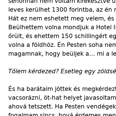
sehonnan nem voltam kirekesztve úg
leves kerülhet 1300 forintba, az én
Hát ez nem eshetett meg velem, és 
Beülhettem volna mondjuk a Hotel I
őrült, és ehettem 150 schillingért e
volna a földhöz. Én Pesten soha 
magamnak, hogy beüljek a… mi a le
Tőlem kérdezed? Esetleg egy zölds
És ha barátaim jöttek és megkérde
vacsorázni, öt-hat helyet javasoltam
ahová tetszett. Ha Pesten vendége
fogalmam sincs, hová érdemes menn