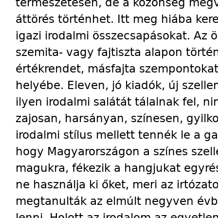
természetesen, de a közönség megve
áttörés történhet. Itt meg hiába kere
igazi irodalmi összecsapásokat. Az ö
szemita- vagy fajtiszta alapon tört
értékrendet, másfajta szempontoka
helyébe. Eleven, jó kiadók, új szell
ilyen irodalmi salátát tálalnak fel,
zajosan, harsányan, színesen, gyilk
irodalmi stílus mellett tennék le a g
hogy Magyarországon a színes szell
magukra, fékezik a hangjukat egyrész
ne használja ki őket, meri az irtóza
megtanulták az elmúlt negyven évb
lenni. Holott az irodalom az egyetlen