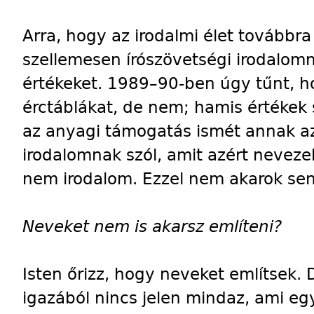
Arra, hogy az irodalmi élet továbbra
szellemesen írószövetségi irodalomn
értékeket. 1989–90-ben úgy tűnt, h
érctáblákat, de nem; hamis értékek 
az anyagi támogatás ismét annak az
irodalomnak szól, amit azért neveze
nem irodalom. Ezzel nem akarok se
Neveket nem is akarsz említeni?
Isten őrizz, hogy neveket említsek.
igazából nincs jelen mindaz, ami eg