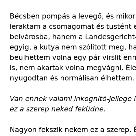
Bécsben pompás a levegő, és mikor
leraktam a csomagomat és tüstént e
belvárosba, hanem a Landesgericht-s
egyig, a kutya nem szólított meg, h
beülhettem volna egy pár virslit en
is, nem akartak volna megvágni. Él
nyugodtan és normálisan élhettem.
Van ennek valami inkognitó-jellege
ez a szerep neked feküdne.
Nagyon fekszik nekem ez a szerep. 