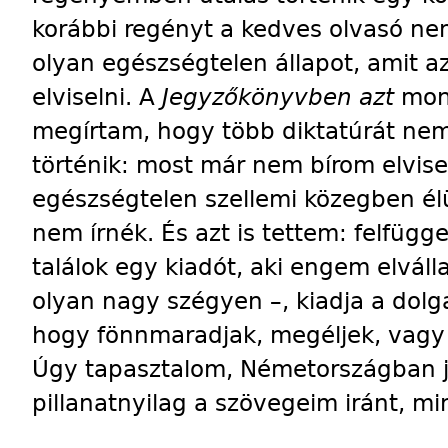
korábbi regényt a kedves olvasó ne
olyan egészségtelen állapot, amit 
elviselni. A
Jegyzőkönyvben azt
mond
megírtam, hogy több diktatúrát nem 
történik: most már nem bírom elvisel
egészségtelen szellemi közegben é
nem írnék. És azt is tettem: felfügg
találok egy kiadót, aki engem elvál
olyan nagy szégyen –, kiadja a dolga
hogy fönnmaradjak, megéljek, vagy
Úgy tapasztalom, Németországban 
pillanatnyilag a szövegeim iránt, min