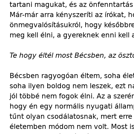
tartani magukat, és az önfenntartás
Már-már arra kényszeríti az írókat, 
önmegvalósításukról, hogy későbbre
meg kell élni, a gyereknek enni kell 
Te hogy éltél most Bécsben, az öszt
Bécsben ragyogóan éltem, soha élet
soha ilyen boldog nem leszek, ezt n
jól többé nem fogok élni. Az a szeré
hogy én egy normális nyugati államp
tűnt olyan csodálatosnak, mert erre 
életemben módom nem volt. Most is