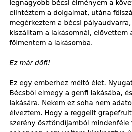
legnagyobb bécsi élményem a követk
elintéztem a dolgaimat, utána fölszá
megérkeztem a bécsi pályaudvarra, 
kiszálltam a lakásomnál, elővettem 
fölmentem a lakásomba.
Ez már döfi!
Ez egy emberhez méltó élet. Nyugat
Bécsből elmegy a genfi lakásába, é
lakására. Nekem ez soha nem adato
élveztem. Hogy a reggelit grapefrui
szerény ösztöndíjamból mindenféle