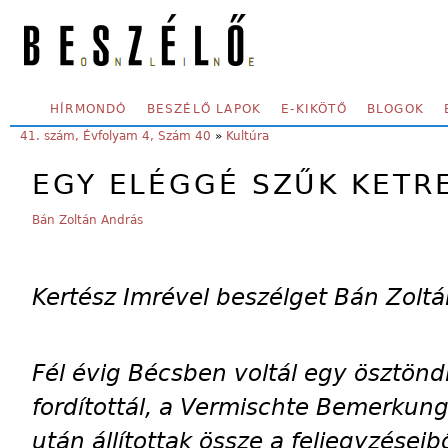
Skip to main content
SECONDARY MENU
HÍRMONDÓ
BESZÉLŐ LAPOK
E-KIKÖTŐ
BLOGOK
YOU ARE HERE:
41. szám, Évfolyam 4, Szám 40
»
Kultúra
EGY ELÉGGÉ SZŰK KETR
Bán Zoltán András
Kertész Imrével beszélget Bán Zolt
Fél évig Bécsben voltál egy ösztöndí
fordítottál, a Vermischte Bemerkun
után állítottak össze a feljegyzéseibő