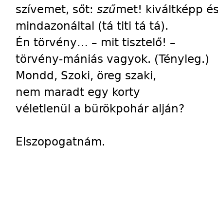
szívemet, sőt:
szű
met! kiváltképp é
mindazonáltal (tá titi tá tá).
Én törvény… – mit tisztelő! –
törvény-mániás vagyok. (Tényleg.)
Mondd, Szoki, öreg szaki,
nem maradt egy korty
véletlenül a bürökpohár alján?
Elszopogatnám.