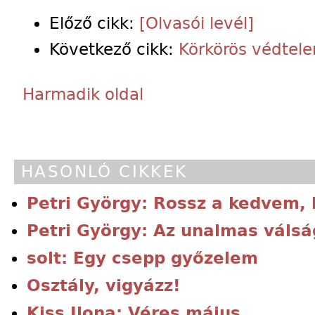
Előző cikk:
[Olvasói levél]
Következő cikk:
Körkörös védtel
Harmadik oldal
HASONLÓ CIKKEK
Petri György: Rossz a kedvem, h
Petri György: Az unalmas válsá
solt: Egy csepp győzelem
Osztály, vigyázz!
Kiss Ilona: Véres május