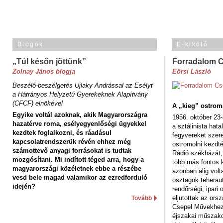
Blogok
E-kikötő
„Túl későn jöttünk”
Forradalom 
Zolnay János blogja
Eörsi László
Beszélő-beszélgetés Ujlaky Andrással az Esélyt
a Hátrányos Helyzetű Gyerekeknek Alapítvány
(CFCF) elnökével
A „kieg” ostrom
Egyike voltál azoknak, akik Magyarországra
1956. október 23-
hazatérve roma, esélyegyenlőségi ügyekkel
a sztálinista hat
kezdtek foglalkozni, és ráadásul
fegyvereket szere
kapcsolatrendszerük révén ehhez még
ostromolni kezdt
számottevő anyagi forrásokat is tudtak
Rádió székházát,
mozgósítani. Mi indított téged arra, hogy a
több más fontos 
magyarországi közéletnek ebbe a részébe
azonban alig volt
vesd bele magad valamikor az ezredforduló
osztagok teheraut
idején?
rendőrségi, ipar
eljutottak az ors
Tovább
Csepel Művekhez 
éjszakai műszakot