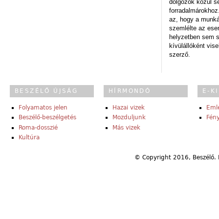
dolgozók közül s
forradalmárokhoz.
az, hogy a munk
szemlélte az es
helyzetben sem s
kívülállóként vise
szerző.
BESZÉLŐ ÚJSÁG
HÍRMONDÓ
E-K
Folyamatos jelen
Hazai vizek
Eml
Beszélő-beszélgetés
Mozduljunk
Fény
Roma-dosszié
Más vizek
Kultúra
© Copyright 2016, Beszélő. 