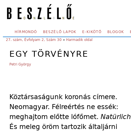
Skip to main content
SECONDARY MENU
HÍRMONDÓ
BESZÉLŐ LAPOK
E-KIKÖTŐ
BLOGOK
YOU ARE HERE:
27. szám, Évfolyam 2, Szám 30
»
Harmadik oldal
EGY TÖRVÉNYRE
Petri György
Köztársaságunk koronás címere.
Neomagyar. Félreértés ne essék:
meghajtom előtte lófőmet.
Natürlich
És meleg öröm tartozik általjárni