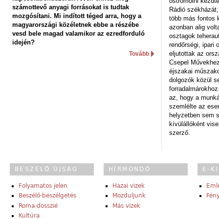
ostromolni kezdt
számottevő anyagi forrásokat is tudtak
Rádió székházát,
mozgósítani. Mi indított téged arra, hogy a
több más fontos 
magyarországi közéletnek ebbe a részébe
azonban alig volt
vesd bele magad valamikor az ezredforduló
osztagok teheraut
idején?
rendőrségi, ipar
eljutottak az ors
Tovább
Csepel Művekhez 
éjszakai műszakot
dolgozók közül s
forradalmárokhoz.
az, hogy a munk
szemlélte az es
helyzetben sem s
kívülállóként vise
szerző.
BESZÉLŐ ÚJSÁG
HÍRMONDÓ
E-K
Folyamatos jelen
Hazai vizek
Eml
Beszélő-beszélgetés
Mozduljunk
Fény
Roma-dosszié
Más vizek
Kultúra