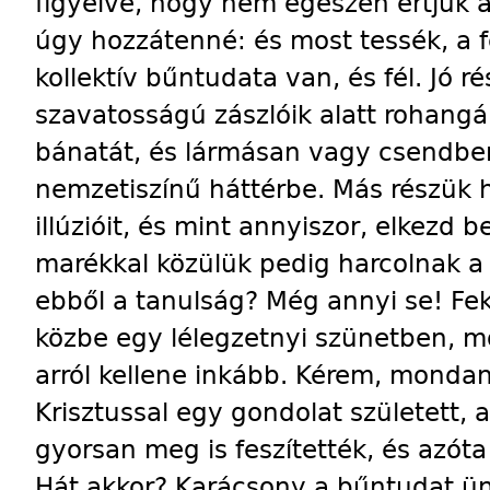
figyelve, hogy nem egészen értjük a
úgy hozzátenné: és most tessék, a f
kollektív bűntudata van, és fél. Jó ré
szavatosságú zászlóik alatt rohangál
bánatát, és lármásan vagy csendben
nemzetiszínű háttérbe. Más részük 
illúzióit, és mint annyiszor, elkezd 
marékkal közülük pedig harcolnak a k
ebből a tanulság? Még annyi se! Fek
közbe egy lélegzetnyi szünetben, mo
arról kellene inkább. Kérem, mondan
Krisztussal egy gondolat született, a
gyorsan meg is feszítették, és azóta
Hát akkor? Karácsony a bűntudat ün