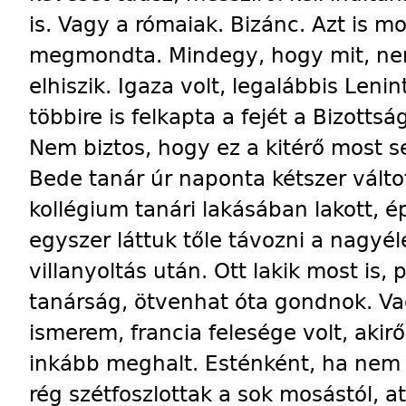
is. Vagy a rómaiak. Bizánc. Azt
is m
megmondta. Mindegy, hogy mit, nem
elhiszik. Igaza volt, legalábbis Lenin
többire is felkapta a fejét a Bizotts
Nem biztos, hogy ez a kitérő most se
Bede tanár úr naponta kétszer váltot
kollégium tanári lakásában lakott, é
egyszer láttuk tőle távozni a nagyéle
villanyoltás után. Ott lakik most is,
tanárság, ötvenhat óta gondnok. Va
ismerem, francia felesége volt, aki
inkább meghalt. Esténként, ha nem s
rég szétfoszlottak a sok mosástól, at