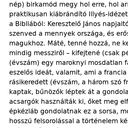
nép) birkamód megy hol erre, hol a
praktikusan kiábrándító Illyés-idéze
a Bibliából: Keresztelő János napjai
szenved a mennyek országa, és erő
magukhoz. Máté, tenné hozzá, ne ke
mindig messziről – kifejtené (csak 
(évszám) egy maroknyi mosdatlan fa
eszelős ideát, valamit, ami a francia
rásikeredett (évszám, a három szó f
kaptak, bűnözők léptek át a gondol
acsargók használták ki, őket meg el
épkézláb gondolatnak ez a sorsa, m
hosszú felsorolással a történelem k