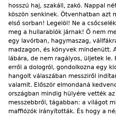
hosszú haj, szakáll, zakó. Nappal né
köszön senkinek. Ötvenhatban azt m
első sorban! Legelöl! Ne a csőcselék
meg a hullarablók járnak! Ő nem me
egy lavórban, hagymaszag, vállfákr
madzagon, és könyvek mindenütt. A
lábára, de nem ragályos, üljetek le
erről a dologról, gondolkozna egy kic
hangolt válaszában messziről indít
valamit. Először elmondaná kedvenc
országban mindig hülyére vették az 
messzebbről, tágabban: a világot m
maffiózók irányították. És hogy a n