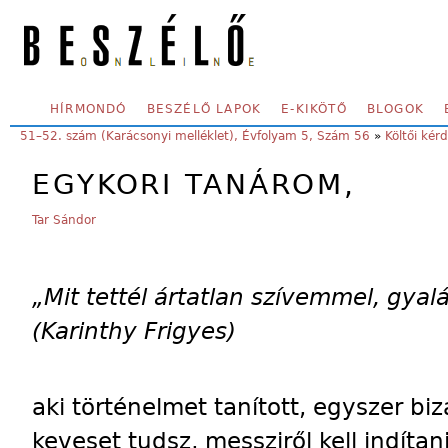
Skip to main content
SECONDARY MENU
HÍRMONDÓ
BESZÉLŐ LAPOK
E-KIKÖTŐ
BLOGOK
YOU ARE HERE:
51–52. szám (Karácsonyi melléklet), Évfolyam 5, Szám 56
»
Költői kér
EGYKORI TANÁROM,
Tar Sándor
„Mit tettél ártatlan szívemmel, gyalá
(Karinthy Frigyes)
aki történelmet tanított, egyszer b
keveset tudsz, messziről kell indíta