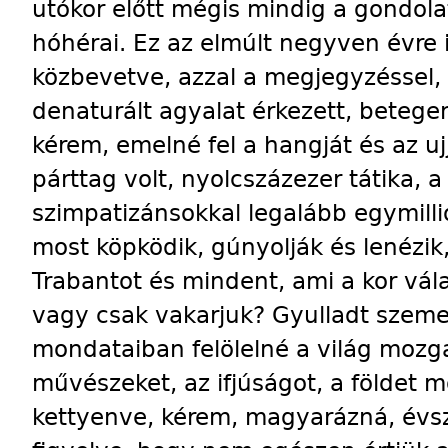
utókor előtt mégis mindig a gondol
hóhérai. Ez az elmúlt negyven évre
közbevetve, azzal a megjegyzéssel,
denaturált agyalat érkezett, betegen
kérem, emelné fel a hangját és az ujj
párttag volt, nyolcszázezer tátika, 
szimpatizánsokkal legalább egymill
most köpködik, gúnyolják és lenézik
Trabantot és mindent, ami a kor válad
vagy csak vakarjuk? Gyulladt szemei
mondataiban felölelné a világ mozga
művészeket, az ifjúságot, a földet 
kettyenve, kérem, magyarázná, évs