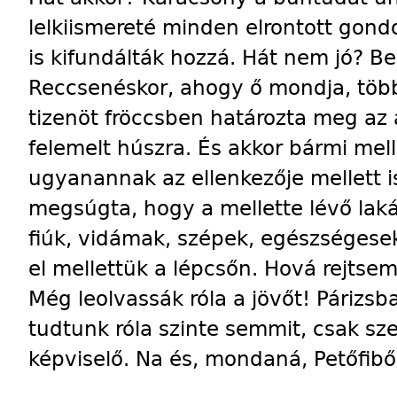
lelkiismereté minden elrontott gond
is kifundálták hozzá. Hát nem jó? B
Reccsenéskor, ahogy ő mondja, több
tizenöt fröccsben határozta meg az
felemelt húszra. És akkor bármi mell
ugyanannak az ellenkezője mellett i
megsúgta, hogy a mellette lévő laká
fiúk, vidámak, szépek, egészséges
el mellettük a lépcsőn. Hová rejtse
Még leolvassák róla a jövőt! Párizs
tudtunk róla szinte semmit, csak sze
képviselő. Na és, mondaná, Petőfiből