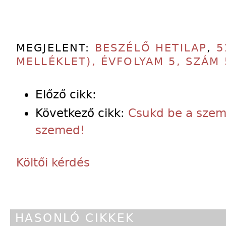
MEGJELENT:
BESZÉLŐ HETILAP
,
5
MELLÉKLET), ÉVFOLYAM 5, SZÁM 
Előző cikk:
Következő cikk:
Csukd be a szeme
szemed!
Költői kérdés
HASONLÓ CIKKEK