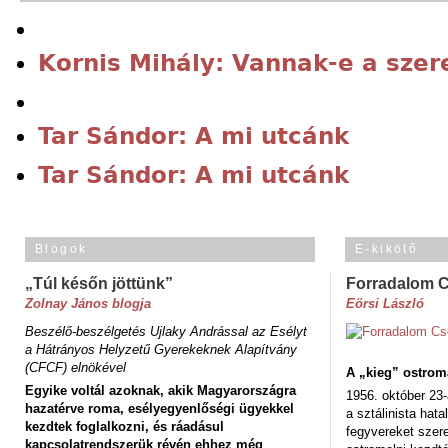
Kornis Mihály: Vannak-e a szer
Tar Sándor: A mi utcánk
Tar Sándor: A mi utcánk
Blogok
E-kikötő
„Túl későn jöttünk”
Forradalom 
Zolnay János blogja
Eörsi László
Beszélő-beszélgetés Ujlaky Andrással az Esélyt
a Hátrányos Helyzetű Gyerekeknek Alapítvány
(CFCF) elnökével
A „kieg” ostrom
Egyike voltál azoknak, akik Magyarországra
1956. október 23-
hazatérve roma, esélyegyenlőségi ügyekkel
a sztálinista hat
kezdtek foglalkozni, és ráadásul
fegyvereket szere
kapcsolatrendszerük révén ehhez még