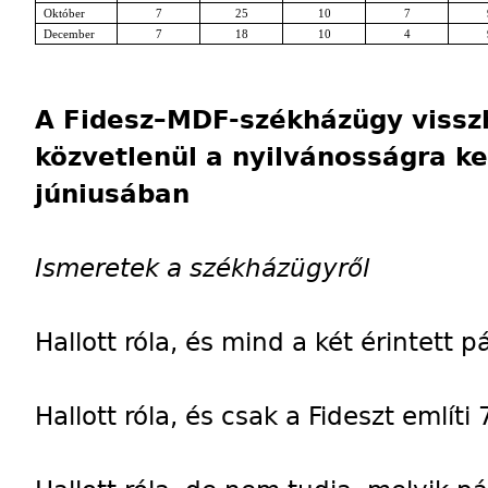
Október
7
25
10
7
December
7
18
10
4
A Fidesz–MDF-székházügy viss
közvetlenül a nyilvánosságra ke
júniusában
Ismeretek a székházügyről
Hallott róla, és mind a két érintett p
Hallott róla, és csak a Fideszt említi