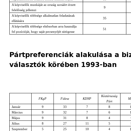
A képviselők munkáját az ország sorsáért érzett
9
felelősség jellemzi
A képviselők többsége alkalmatlan feladatának
35
ellátására
A képviselők többsége elsősorban arra használja
51
fel pozícióját, hogy saját pecsenyéjét sütögesse
Pártpreferenciák alakulása a bi
választók körében 1993-ban
Köztársaság
FKgP
Fidesz
KDNP
M
Párt
Január
9
33
7
8
Március
9
32
7
6
Május
9
31
8
4
Július
8
27
11
5
Szeptember
5
25
10
4