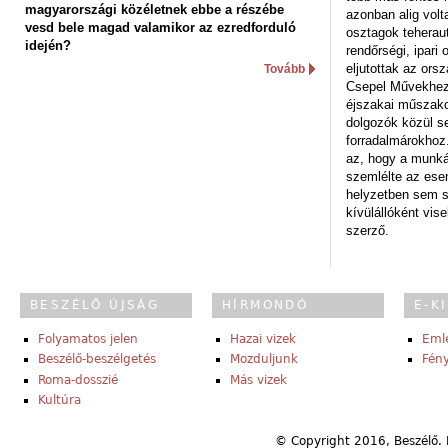
magyarországi közéletnek ebbe a részébe
azonban alig volt
vesd bele magad valamikor az ezredforduló
osztagok teheraut
idején?
rendőrségi, ipar
eljutottak az ors
Tovább
Csepel Művekhez 
éjszakai műszakot
dolgozók közül s
forradalmárokhoz.
az, hogy a munk
szemlélte az es
helyzetben sem s
kívülállóként vise
szerző.
BESZÉLŐ ÚJSÁG
HÍRMONDÓ
E-K
Folyamatos jelen
Hazai vizek
Eml
Beszélő-beszélgetés
Mozduljunk
Fény
Roma-dosszié
Más vizek
Kultúra
© Copyright 2016, Beszélő. 