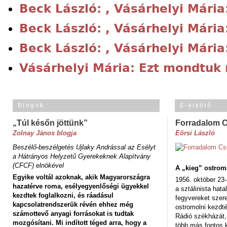
Beck László: , Vásárhelyi Mári
Beck László: , Vásárhelyi Mári
Beck László: , Vásárhelyi Mári
Vásárhelyi Mária: Ezt mondtuk
Blogok
E-kikötő
„Túl későn jöttünk”
Forradalom 
Zolnay János blogja
Eörsi László
Beszélő-beszélgetés Ujlaky Andrással az Esélyt
a Hátrányos Helyzetű Gyerekeknek Alapítvány
(CFCF) elnökével
A „kieg” ostrom
Egyike voltál azoknak, akik Magyarországra
1956. október 23-
hazatérve roma, esélyegyenlőségi ügyekkel
a sztálinista hat
kezdtek foglalkozni, és ráadásul
fegyvereket szere
kapcsolatrendszerük révén ehhez még
ostromolni kezdt
számottevő anyagi forrásokat is tudtak
Rádió székházát,
mozgósítani. Mi indított téged arra, hogy a
több más fontos 