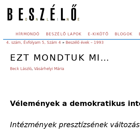
Skip to main content
SECONDARY MENU
HÍRMONDÓ
BESZÉLŐ LAPOK
E-KIKÖTŐ
BLOGOK
YOU ARE HERE:
4. szám, Évfolyam 5, Szám 4
»
Beszélő évek – 1993
EZT MONDTUK MI…
Beck László
,
Vásárhelyi Mária
Vélemények a demokratikus in
Intézmények presztízsének változá