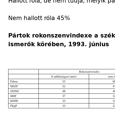
Hallott róla, de nem tudja, melyik pá
Nem hallott róla 45%
Pártok rokonszenvindexe a szé
ismerők körében, 1993. június
Rokonszenvindex
A székházügyet ismeri
nem i
Fidesz
53
6
MSZP
32
4
SZDSZ
48
4
MDF
37
3
KDNP
33
3
FKgP
33
3