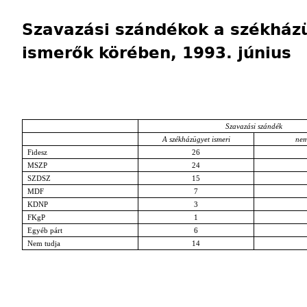
Szavazási szándékok a székház
ismerők körében, 1993. június
Szavazási szándék
A székházügyet ismeri
nem
Fidesz
26
MSZP
24
SZDSZ
15
MDF
7
KDNP
3
FKgP
1
Egyéb párt
6
Nem tudja
14