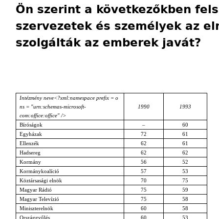
Ön szerint a következőkben fel
szervezetek és személyek az e
szolgálták az emberek javát?
Intézmény neve<?xml:namespace prefix = o
ns = "urn:schemas-microsoft-
1990
1993
com:office:office" />
Bíróságok
–
60
Egyházak
72
61
Ellenzék
62
61
Hadsereg
62
62
Kormány
56
52
Kormánykoalíció
57
53
Köztársasági elnök
70
75
Magyar Rádió
75
59
Magyar Televízió
75
58
Miniszterelnök
60
58
Országgyűlés
60
53