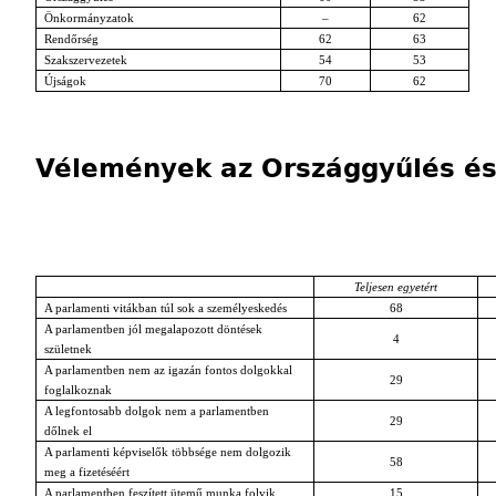
Önkormányzatok
–
62
Rendőrség
62
63
Szakszervezetek
54
53
Újságok
70
62
Vélemények az Országgyűlés és
Teljesen egyetért
A parlamenti vitákban túl sok a személyeskedés
68
A parlamentben jól megalapozott döntések
4
születnek
A parlamentben nem az igazán fontos dolgokkal
29
foglalkoznak
A legfontosabb dolgok nem a parlamentben
29
dőlnek el
A parlamenti képviselők többsége nem dolgozik
58
meg a fizetéséért
A parlamentben feszített ütemű munka folyik
15