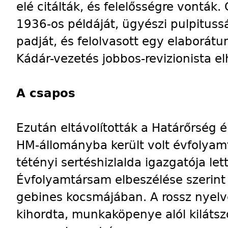
elé citálták, és felelősségre vonták.
1936-os példáját, ügyészi pulpitussá
padját, és felolvasott egy elaborát
Kádár-vezetés jobbos-revizionista el
A csapos
Ezután eltávolították a Határőrség é
HM-állományba került volt évfolyam
tétényi sertéshizlalda igazgatója le
Évfolyamtársam elbeszélése szerint 
gebines kocsmájában. A rossz nyelve
kihordta, munkaköpenye alól kilátsz