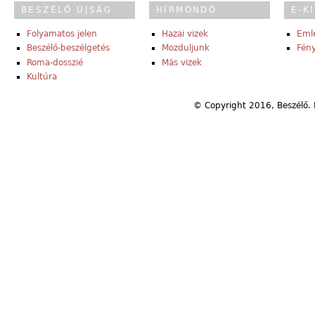
BESZÉLŐ ÚJSÁG
HÍRMONDÓ
E-K
Folyamatos jelen
Hazai vizek
Eml
Beszélő-beszélgetés
Mozduljunk
Fény
Roma-dosszié
Más vizek
Kultúra
© Copyright 2016, Beszélő. 