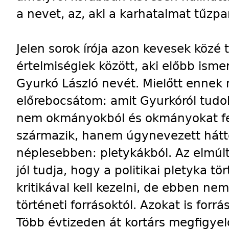
a nevet, az, aki a karhatalmat tűzpa
Jelen sorok írója azon kevesek közé 
értelmiségiek között, aki előbb ism
Gyurkó László nevét. Mielőtt enne
előrebocsátom: amit Gyurkóról tudok
nem okmányokból és okmányokat fe
származik, hanem úgynevezett hátt
népiesebben: pletykákból. Az elmúl
jól tudja, hogy a politikai pletyka t
kritikával kell kezelni, de ebben n
történeti forrásoktól. Azokat is forrás
Több évtizeden át kortárs megfigyel