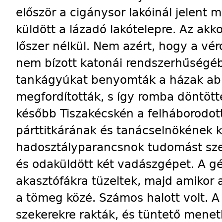
először a cigánysor lakóinál jelent 
küldött a lázadó lakótelepre. Az akko
lőszer nélkül. Nem azért, hogy a vé
nem bízott katonái rendszerhűségéb
tankágyúkat benyomták a házak abl
megfordították, s így romba döntött
később Tiszakécskén a felháborodot
párttitkárának és tanácselnökének k
hadosztályparancsnok tudomást sze
és odaküldött két vadászgépet. A gép
akasztófákra tüzeltek, majd amikor 
a tömeg közé. Számos halott volt. A 
szekerekre rakták, és tüntető mene