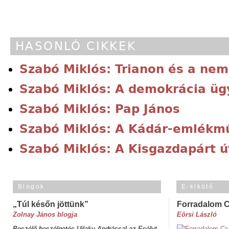
HASONLÓ CIKKEK
Szabó Miklós: Trianon és a nem
Szabó Miklós: A demokrácia ü
Szabó Miklós: Pap János
Szabó Miklós: A Kádár-emlékmű
Szabó Miklós: A Kisgazdapárt ú
Blogok
E-kikötő
„Túl későn jöttünk”
Forradalom 
Zolnay János blogja
Eörsi László
Beszélő-beszélgetés Ujlaky Andrással az Esélyt