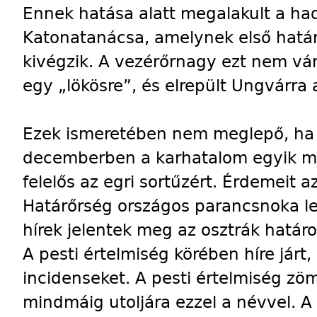
Ennek hatása alatt megalakult a ha
Katonatanácsa, amelynek első határ
kivégzik. A vezérőrnagy ezt nem vá
egy „lökösre”, és elrepült Ungvárra 
Ezek ismeretében nem meglepő, ha 
decemberben a karhatalom egyik m
felelős az egri sortűzért. Érdemeit a
Határőrség országos parancsnoka l
hírek jelentek meg az osztrák határo
A pesti értelmiség körében híre járt
incidenseket. A pesti értelmiség zöm
mindmáig utoljára ezzel a névvel. A 