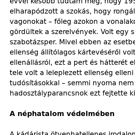
évvel később tudtam meg, hogy 195
elharapódzott a szokás, hogy rongál
vagonokat – főleg azokon a vonala
gördültek a szerelvények. Volt egy s
szabotázsper. Mivel ebben az eset
ellenség állítólagos kártevéséről vo
ellenállásról, ezt a pert és hátterét 
tele volt a leleplezett ellenség elleni
tudósításokkal – semmi nyoma nem v
hadosztályparancsnok ezt fejtette ki
A néphatalom védelmében
A kádárista ötvenhatellenes irodalo