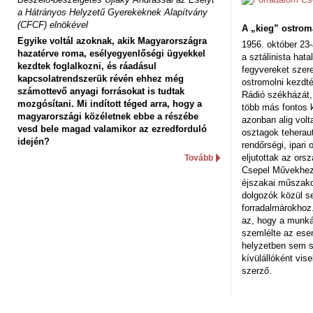
a Hátrányos Helyzetű Gyerekeknek Alapítvány
(CFCF) elnökével
A „kieg” ostrom
Egyike voltál azoknak, akik Magyarországra
1956. október 23-
hazatérve roma, esélyegyenlőségi ügyekkel
a sztálinista hat
kezdtek foglalkozni, és ráadásul
fegyvereket szere
kapcsolatrendszerük révén ehhez még
ostromolni kezdt
számottevő anyagi forrásokat is tudtak
Rádió székházát,
mozgósítani. Mi indított téged arra, hogy a
több más fontos 
magyarországi közéletnek ebbe a részébe
azonban alig volt
vesd bele magad valamikor az ezredforduló
osztagok teheraut
idején?
rendőrségi, ipar
eljutottak az ors
Tovább
Csepel Művekhez 
éjszakai műszakot
dolgozók közül s
forradalmárokhoz.
az, hogy a munk
szemlélte az es
helyzetben sem s
kívülállóként vise
szerző.