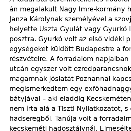
án megalakult Nagy Imre-kormány h
Janza Károlynak személyével a szovj
helyette Uszta Gyulát vagy Gyurkó L
posztra. Gyurkó volt az első vidéki 
egységeket küldött Budapestre a fo
részvételre. A forradalom napjaiban 
utcán egyszer volt ezredparancsnok
magamnak jóslatát Poznannal kapc
megismerkedtem egy exfőhadnaggya
bátyjával – aki eladdig Kecskeméten
nem írta alá a Tiszti Nyilatkozatot, s 
hadseregből. Tanúja volt a forrada
kecskeméti hadosztálynál. Elmesélt