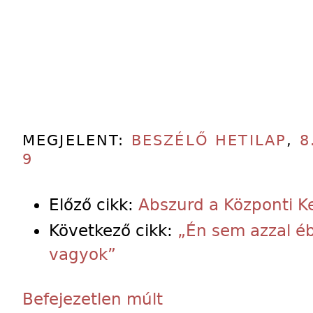
MEGJELENT:
BESZÉLŐ HETILAP
,
8
9
Előző cikk:
Abszurd a Központi K
Következő cikk:
„Én sem azzal éb
vagyok”
Befejezetlen múlt