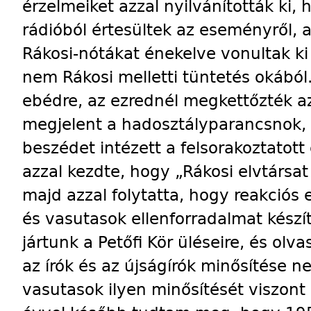
érzelmeiket azzal nyilvánították ki
rádióból értesültek az eseményről,
Rákosi-nótákat énekelve vonultak ki
nem Rákosi melletti tüntetés okából
ebédre, az ezrednél megkettőzték a
megjelent a hadosztályparancsnok,
beszédet intézett a felsorakoztatot
azzal kezdte, hogy „Rákosi elvtársa
majd azzal folytatta, hogy reakciós 
és vasutasok ellenforradalmat kész
jártunk a Petőfi Kör üléseire, és olv
az írók és az újságírók minősítése 
vasutasok ilyen minősítését viszont