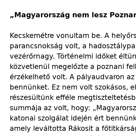
„Magyarország nem lesz Pozna
Kecskemétre vonultam be. A helyőr
parancsnokság volt, a hadosztályp
vezérőrnagy. Történelmi időket élt
közvetlenül megelőzte a poznani fe
érzékelhető volt. A pályaudvaron a
bennünket. Ez nem volt szokásos, e
részesültünk efféle megtiszteltetés
summája az volt, hogy: „Magyarors
katonai szolgálat idején ért bennünke
amely leváltotta Rákosit a főtitkárs