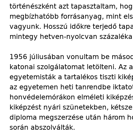
történészként azt tapasztaltam, hogy
megbízhatóbb forrásanyag, mint els
vagyunk. Hosszú időkre terjedő tap
mintegy hetven-nyolcvan százaléka 
1956 júliusában vonultam be másod
katonai szolgálatomat letölteni. Az a
egyetemisták a tartalékos tiszti ki
az egyetemen heti tanrendbe iktatot
honvédelemórákon elméleti kiképzés
kiképzést nyári szünetekben, kétsz
diploma megszerzése után három hó
során abszolválták.