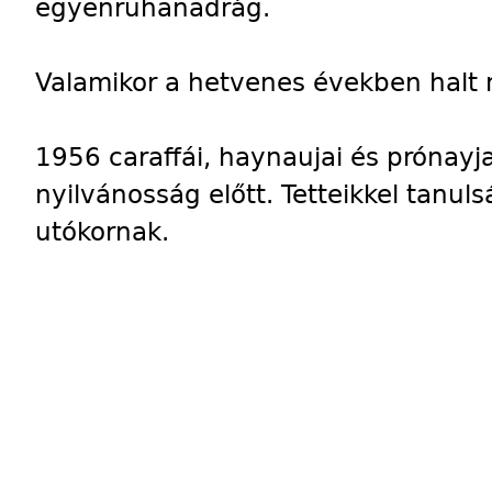
egyenruhanadrág.
Valamikor a hetvenes években halt
1956 caraffái, haynaujai és prónayj
nyilvánosság előtt. Tetteikkel tanu
utókornak.