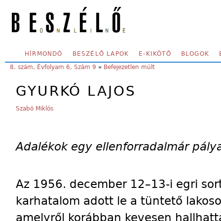
Skip to main content
SECONDARY MENU
HÍRMONDÓ
BESZÉLŐ LAPOK
E-KIKÖTŐ
BLOGOK
YOU ARE HERE:
8. szám, Évfolyam 6, Szám 9
»
Befejezetlen múlt
GYURKÓ LAJOS
Szabó Miklós
Adalékok egy ellenforradalmár pál
Az 1956. december 12–13-i egri sort
karhatalom adott le a tüntető lakoso
amelyről korábban kevesen hallhatta