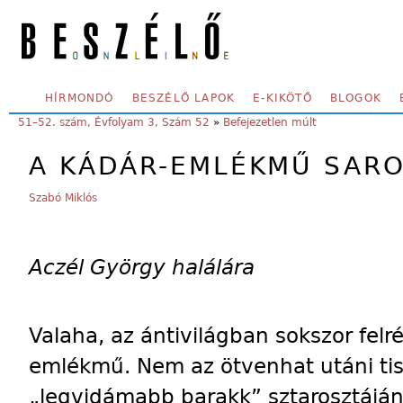
Skip to main content
SECONDARY MENU
HÍRMONDÓ
BESZÉLŐ LAPOK
E-KIKÖTŐ
BLOGOK
YOU ARE HERE:
51–52. szám, Évfolyam 3, Szám 52
»
Befejezetlen múlt
A KÁDÁR-EMLÉKMŰ SARO
Szabó Miklós
Aczél György halálára
Valaha, az ántivilágban sokszor fel
emlékmű. Nem az ötvenhat utáni ti
„legvidámabb barakk” sztarosztáj