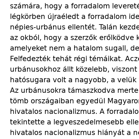
számára, hogy a forradalom levereté
légkörben újraéledt a forradalom idej
népies-urbánus ellentét. Talán kez
az okból, hogy a szerzők erőlködve 
amelyeket nem a hatalom sugall, de 
Felfedezték tehát régi témáikat. Acz
urbánusokhoz állt közelebb, viszont
hatósugara volt a nagyobb, a velük 
Az urbánusokra támaszkodva merte
tömb országaiban egyedül Magyaror
hivatalos nacionalizmus. A forradal
tekintette a legveszedelmesebb elle
hivatalos nacionalizmus hiányát a 