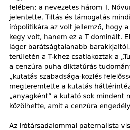
felében: a nevezetes három T. Nóvum
jelentette. Tiltás és támogatás mindi
írópolitikára az volt jellemző, hogy
kegy volt, hanem ez a T dominált. E
láger barátságtalanabb barakkjaitól
területén a T-khez csatlakoztak a „T
a cenzúra puha diktatúrás tudományp
„kutatás szabadsága-közlés felelőss
megteremtette a kutatás háttérintéz
„anyagként” a kutató sok mindent m
közölhette, amit a cenzúra engedély
Az írótársadalommal paternalista visz