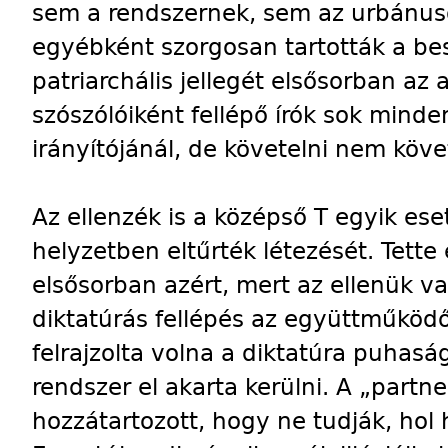
sem a rendszernek, sem az urbánus
egyébként szorgosan tartották a bes
patriarchális jellegét elsősorban a
szószólóiként fellépő írók sok minden
irányítójánál, de követelni nem köve
Az ellenzék is a középső T egyik eset
helyzetben eltűrték létezését. Tette e
elsősorban azért, mert az ellenük v
diktatúrás fellépés az együttműkö
felrajzolta volna a diktatúra puhasá
rendszer el akarta kerülni. A „part
hozzátartozott, hogy ne tudják, hol