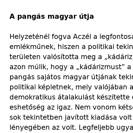
A pangás magyar útja
Helyzeténél fogva Aczél a legfontos
emlékműnek, hiszen a politikai teki
területen valósította meg a „kádári
azon múlik, hogy a „kádárizmust” a
pangás sajátos magyar útjának teki
politikai képletnek, mely valójában
demokratikus átalakulást készítette 
eshetőség az igaz. Nem vonom kéts
sok tekintetben javított kiadása vo
lényegében az volt. Legfeljebb ugya