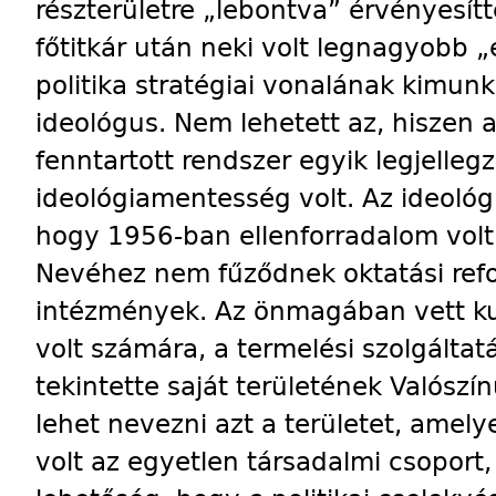
részterületre „lebontva” érvényesítte
főtitkár után neki volt legnagyobb 
politika stratégiai vonalának kimun
ideológus. Nem lehetett az, hiszen a
fenntartott rendszer egyik legjelle
ideológiamentesség volt. Az ideológ
hogy 1956-ban ellenforradalom volt. 
Nevéhez nem fűződnek oktatási re
intézmények. Az önmagában vett ku
volt számára, a termelési szolgáltat
tekintette saját területének Valószí
lehet nevezni azt a területet, amel
volt az egyetlen társadalmi csoport