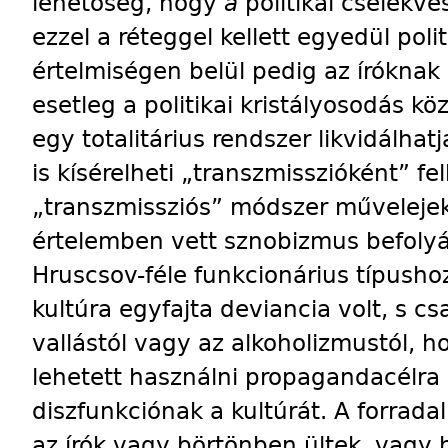
lehetőség, hogy
a
politikai cselekv
ezzel a réteggel kellett egyedül polit
értelmiségen belül pedig az íróknak 
esetleg a politikai kristályosodás kö
egy totalitárius rendszer likvidálha
is kísérelheti „transzmisszióként” fe
„transzmissziós” módszer művelejek
értelemben vett sznobizmus befoly
Hruscsov-féle funkcionárius típushoz
kultúra egyfajta deviancia volt, s c
vallástól vagy az alkoholizmustól, h
lehetett használni propagandacélra 
diszfunkciónak a kultúrát. A forrad
az írók vagy börtönben ültek, vagy 