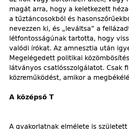
magát arra, hogy a keletkezett héza
a tűztáncosokból és hasonszőrűekbő
nevezzen ki, és „leváltsa” a felláza
létfontosságúnak tartotta, hogy viss
valódi írókat. Az amnesztia után ig
Megelégedett politikai közömbösítés
látványos csatlósszolgálatot. Csak 
közreműködést, amikor a megbékélés
A középső T
A gyakorlatnak elmélete is születet