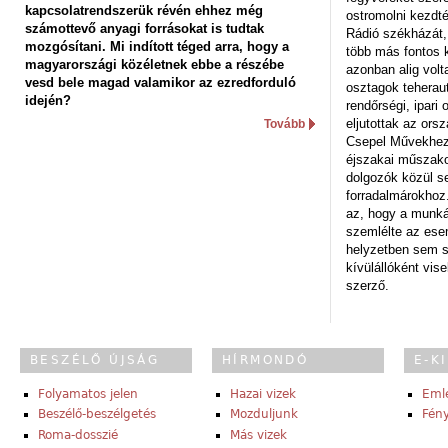
kapcsolatrendszerük révén ehhez még
ostromolni kezdt
számottevő anyagi forrásokat is tudtak
Rádió székházát,
mozgósítani. Mi indított téged arra, hogy a
több más fontos 
magyarországi közéletnek ebbe a részébe
azonban alig volt
vesd bele magad valamikor az ezredforduló
osztagok teheraut
idején?
rendőrségi, ipar
eljutottak az ors
Tovább
Csepel Művekhez 
éjszakai műszakot
dolgozók közül s
forradalmárokhoz.
az, hogy a munk
szemlélte az es
helyzetben sem s
kívülállóként vise
szerző.
BESZÉLŐ ÚJSÁG
HÍRMONDÓ
E-K
Folyamatos jelen
Hazai vizek
Eml
Beszélő-beszélgetés
Mozduljunk
Fény
Roma-dosszié
Más vizek