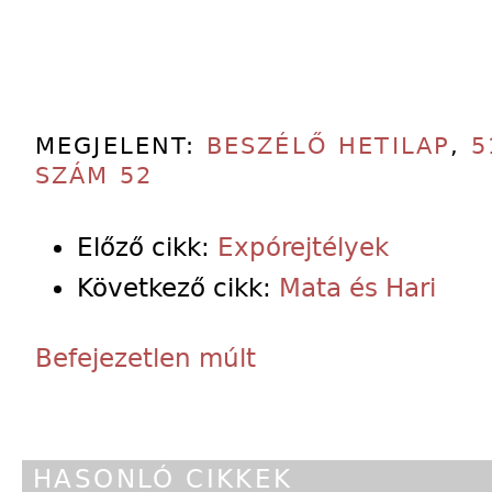
MEGJELENT:
BESZÉLŐ HETILAP
,
5
SZÁM 52
Előző cikk:
Expórejtélyek
Következő cikk:
Mata és Hari
Befejezetlen múlt
HASONLÓ CIKKEK