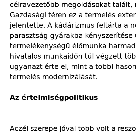
célravezetőbb megoldásokat talált, 
Gazdasági téren ez a termelés exte
jelentette. A kádárizmus feltárta a 
parasztság gyárakba kényszerítése 
termelékenységű élőmunka harmadik
hivatalos munkaidőn túl végzett tö
ugyanazt érte el, mint a többi haso
termelés modernizálását.
Az értelmiségpolitikus
Aczél szerepe jóval több volt a reszo