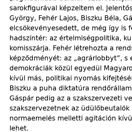
sarokfigurával képzeltem el. Jelent
György, Fehér Lajos, Biszku Béla, G
elcsökevényesedett, de még így is fe
hadszíntér: az értelmiségpolitika, kul
komisszárja. Fehér létrehozta a rends
képződményét: az „agrárlobbyt”, s e
demokráciák közül egyedül Magyaro
kívül más, politikai nyomás kifejtésé
Biszku a puha diktatúra rendőrállami
Gáspár pedig az a szakszervezeti vezé
szakszervezetnek az üdülőbeutalók 
normaemelés melletti agitáción kívü
lehet.