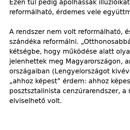
Ezen túl pedig ápolhassák illúzióikat
reformálható, érdemes vele együtt
A rendszer nem volt reformálható, é
szándéka reformálni. „Otthonosabb
kétségbe, hogy működése alatt oly
jelenhettek meg Magyarországon, a
országaiban (Lengyelországot kivév
„ahhoz képest” érdem: ahhoz képes
posztsztalinista cenzúrarendszer, a
elviselhető volt.