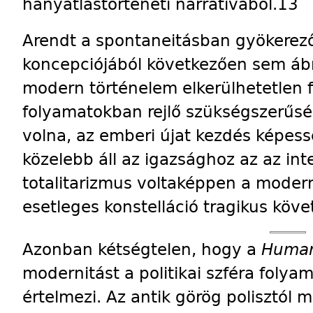
hanyatlástörténeti narratívából.13
Arendt a spontaneitásban gyökerez
koncepciójából következően sem ábrá
modern történelem elkerülhetetlen 
folyamatokban rejlő szükségszerűsé
volna, az emberi újat kezdés képes
közelebb áll az igazsághoz az az int
totalitarizmus voltaképpen a modern
esetleges konstelláció tragikus köv
Azonban kétségtelen, hogy a
Human
modernitást a politikai szféra foly
értelmezi. Az antik görög polisztól 