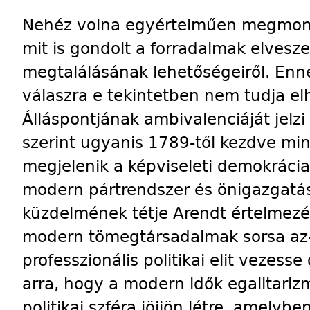
Nehéz volna egyértelműen megmond
mit is gondolt a forradalmak elvesze
megtalálásának lehetőségeiről. Enn
válaszra e tekintetben nem tudja el
Álláspontjának ambivalenciáját jelzi
szerint ugyanis 1789-től kezdve m
megjelenik a képviseleti demokráci
modern pártrendszer és önigazgatás
küzdelmének tétje Arendt értelmezé
modern tömegtársadalmak sorsa az-
professzionális politikai elit vezess
arra, hogy a modern idők egalitari
politikai szféra jöjjön létre, amely