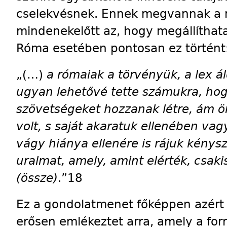
cselekvésnek. Ennek megvannak a 
mindenekelőtt az, hogy megállíthata
Róma esetében pontosan ez történt
„(…)
a rómaiak a törvényük, a lex á
ugyan lehetővé tette számukra, hogy
szövetségeket hozzanak létre, ám 
volt, s saját akaratuk ellenében va
vágy hiánya ellenére is rájuk kénysze
uralmat, amely, amint elérték, csa
(össze)
.”18
Ez a gondolatmenet főképpen azért
erősen emlékeztet arra, amely a fo