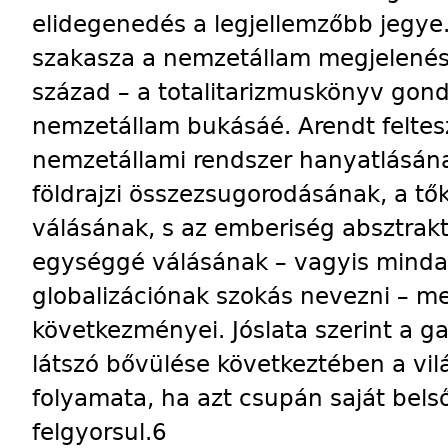
elidegenedés a legjellemzőbb jegye
szakasza a nemzetállam megjelenésé
század – a totalitarizmuskönyv gon
nemzetállam bukásáé. Arendt feltesz
nemzetállami rendszer hanyatlásána
földrajzi összezsugorodásának, a tő
válásának, s az emberiség absztrak
egységgé válásának – vagyis mind
globalizációnak szokás nevezni – me
következményei. Jóslata szerint a 
látszó bővülése következtében a vil
folyamata, ha azt csupán saját belső
felgyorsul.6