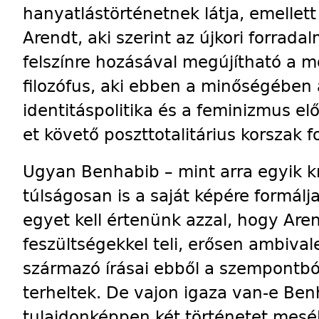
hanyatlástörténetnek látja, emellet
Arendt, aki szerint az újkori forrada
felszínre hozásával megújítható a mo
filozófus, aki ebben a minőségében
identitáspolitika és a feminizmus elő
et követő poszttotalitárius korszak f
Ugyan Benhabib – mint arra egyik kr
túlságosan is a saját képére formálj
egyet kell értenünk azzal, hogy Ar
feszültségekkel teli, erősen ambiva
származó írásai ebből a szempontb
terheltek. De vajon igaza van-e Be
tulajdonképpen két történetet mesél