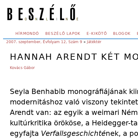
Skip to main content
SECONDARY MENU
HÍRMONDÓ
BESZÉLŐ LAPOK
E-KIKÖTŐ
BLOGOK
YOU ARE HERE:
2007. szeptember, Évfolyam 12, Szám 9
»
Játéktér
HANNAH ARENDT KÉT M
Kovács Gábor
Seyla Benhabib monográfiájának kii
modernitáshoz való viszony tekinte
Arendt van: az egyik a weimari Ném
kultúrkritika örököse, a Heidegger-t
egyfajta
Verfallsgeschichté
nek, a pol