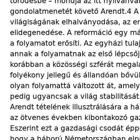
törődésbe – mondja az itt nyilvánv
gondolatmenetét követő Arendt.4 A 
világiságának elhalványodása, az em
elidegenedése. A reformáció egy m
a folyamatot erősíti. Az egyházi tula
annak a folyamatnak az első lépcsőj
korábban a közösségi szférát megala
folyékony jellegű és állandóan bőv
olyan folyamattá változott át, amel
pedig ugyancsak a világ stabilitásá
Arendt tételének illusztrálására a 
az ötvenes években kibontakozó gaz
Eszerint ezt a gazdasági csodát épp
hogy a háború Németországban elpusz