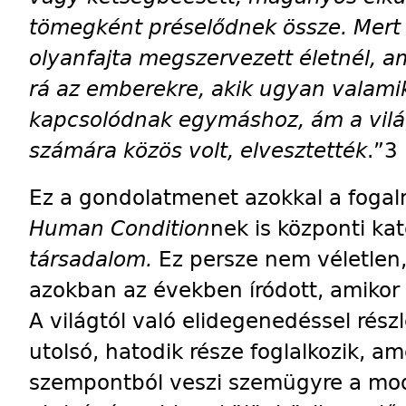
tömegként préselődnek össze. Mer
olyanfajta megszervezett életnél, a
rá az emberekre, akik ugyan valam
kapcsolódnak egymáshoz, ám a vilá
számára közös volt, elvesztették
.”3
Ez a gondolatmenet azokkal a fogal
Human Condition
nek is központi kat
társadalom.
Ez persze nem véletlen
azokban az években íródott, amikor
A világtól való elidegenedéssel rész
utolsó, hatodik része foglalkozik, am
szempontból veszi szemügyre a mo­de