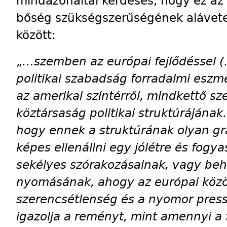
mindazonáltal kérdéses, hogy ez az 
bőség szükségszerűségének alávete
között:
„
…szemben az európai fejlődéssel (
politikai szabadság forradalmi eszm
az amerikai színtérről, mindkettő sz
köztársaság politikai struktúrájának.
hogy ennek a struktúrának olyan gr
képes ellenállni egy jólétre és fogya
sekélyes szórakozásainak, vagy be
nyomásának, ahogy az európai köz
szerencsétlenség és a nyomor press
igazolja a reményt, mint amennyi a f