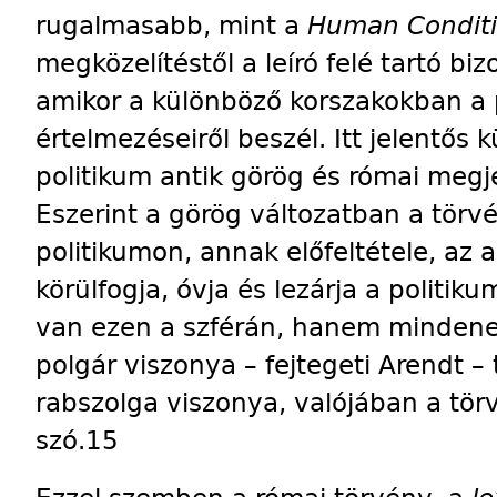
rugalmasabb, mint a
Human Condit
megközelítéstől a leíró felé tartó bi
amikor a különböző korszakokban a 
értelmezéseiről beszél. Itt jelentős
politikum antik görög és római megje
Eszerint a görög változatban a törv
politikumon, annak előfeltétele, az 
körülfogja, óvja és lezárja a politik
van ezen a szférán, hanem mindenek
polgár viszonya – fejtegeti Arendt –
rabszolga viszonya, valójában a tö
szó.15