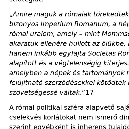
„
Amire maguk a rómaiak törekedtek
bizonyos Imperium Romanum, a népe
római uralom, amely – mint Mommse
akaratuk ellenére hullott az ölükbe,
hanem inkább egyfajta Societas Ro
alapított és a végtelenségig kiterje
amelyben a népek és tartományok n
felújítható szerződésekkel kötődtek
szövetségessé váltak
.”17
A római politikai szféra alapvető saj
cselekvés korlátokat nem ismerő d
szerint egyébként is inherens tulaj