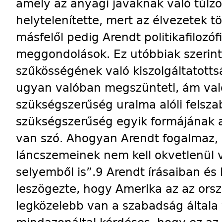
amely az anyagi javaknak való túlzo
helytelenítette, mert az élvezetek t
másfelől pedig Arendt politikafilozó
meggondolások. Ez utóbbiak szerint
szűkösségének való kiszolgáltatott
ugyan valóban megszünteti, ám va
szükségszerűség uralma alóli felsz
szükségszerűség egyik formájának a 
van szó. Ahogyan Arendt fogalmaz,
láncszemeinek nem kell okvetlenül v
selyemből is”.9 Arendt írásaiban és 
leszögezte, hogy Amerika az az ors
legközelebb van a szabadság általa v