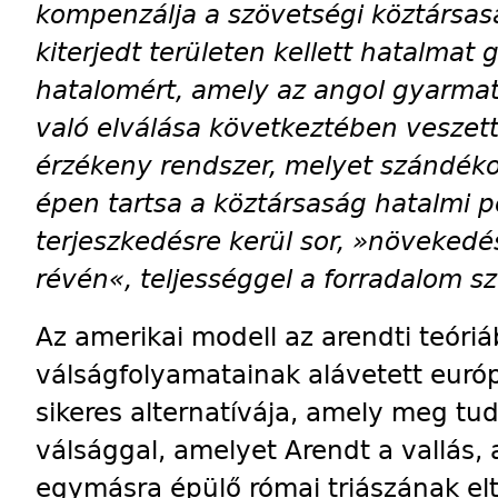
kompenzálja a szövetségi köztársa
kiterjedt területen kellett hatalmat 
hatalomért, amely az angol gyarmat
való elválása következtében veszett 
érzékeny rendszer, melyet szándék
épen tartsa a köztársaság hatalmi po
terjeszkedésre kerül sor, »növekedé
révén«, teljességgel a forradalom sz
Az amerikai modell az arendti teóri
válságfolyamatainak alávetett euró
sikeres alternatívája, amely meg tudo
válsággal, amelyet Arendt a vallás,
egymásra épülő római triászának elt