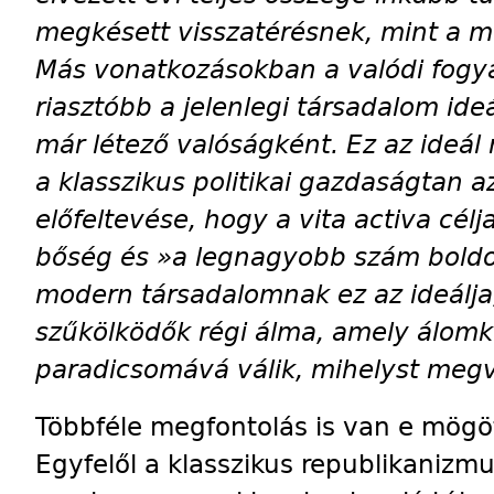
megkésett visszatérésnek, mint a m
Más vonatkozásokban a valódi fogya
riasztóbb a jelenlegi társadalom ide
már létező valóságként. Ez az ideál
a klasszikus politikai gazdaságtan
előfeltevése, hogy a vita activa cé
bőség és »a legnagyobb szám boldo
modern társadalomnak ez az ideálja
szűkölködők régi álma, amely álomk
paradicsomává válik, mihelyst megv
Többféle megfontolás is van e mögöt
Egyfelől a klasszikus republikanizm