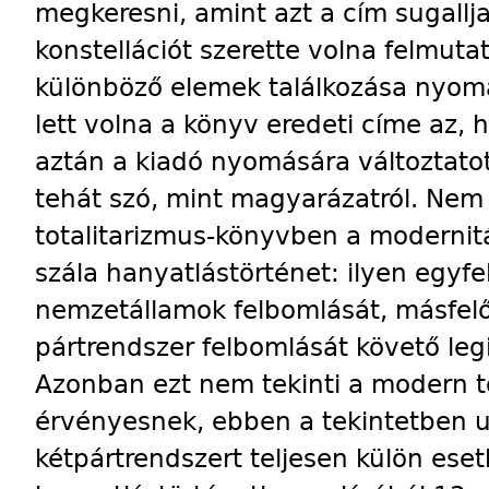
megkeresni, amint azt a cím sugallj
konstellációt szerette volna felmuta
különböző elemek találkozása nyomán
lett volna a könyv eredeti címe az,
aztán a kiadó nyomására változtatot
tehát szó, mint magyarázatról. Nem 
totalitarizmus-könyvben a modernitá
szála hanyatlástörténet: ilyen egyfe
nemzetállamok felbomlását, másfelől
pártrendszer felbomlását követő legi
Azonban ezt nem tekinti a modern 
érvényesnek, ebben a tekintetben u
kétpártrendszert teljesen külön esetk