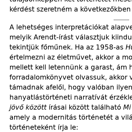
kérdést szeretném a következőkben
A lehetséges interpretációkat alap
melyik Arendt-írást választjuk kiindu
tekintjük főműnek. Ha az 1958-as
H
értelmezni az életművet, akkor a mo
mellett kell letennünk a garast, ám
forradalomkönyvet olvassuk, akkor 
támadnak afelől, hogy valóban ilye
hanyatlástörténeti narratívát érzékl
jövő között
írásai között található
Mi
amely a modernitás történetét a vil
történeteként írja le: