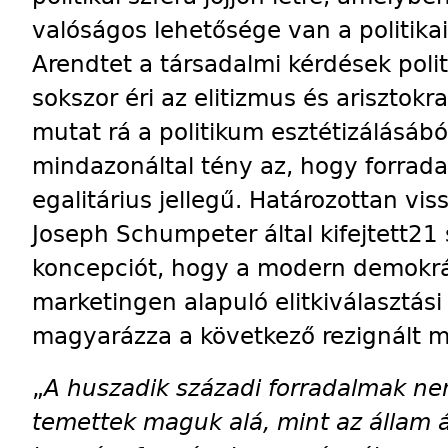
valóságos lehetősége van a politikai
Arendtet a társadalmi kérdések poli
sokszor éri az elitizmus és arisztokr
mutat rá a politikum esztétizálásáb
mindazonáltal tény az, hogy forrada
egalitárius jellegű. Ha­tá­ro­zot­tan v
Joseph Schumpeter által kifejtett21
koncepciót, hogy a modern demokrác
marketingen alapuló elitkiválasztás
magyarázza a következő rezignált 
„
A huszadik századi forradalmak n
temettek maguk alá, mint az állam á