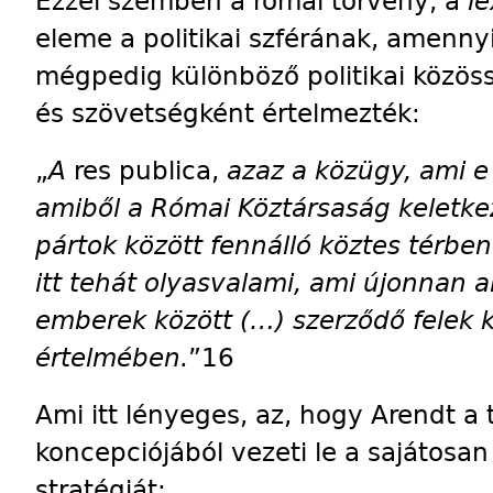
Ezzel szemben a római törvény, a
le
eleme a politikai szférának, amenny
mégpedig különböző politikai közös
és szövetségként értelmezték:
„
A
res publica,
azaz a közügy, ami e s
amiből a Római Köztársaság keletkez
pártok között fennálló köztes térben
itt tehát olyasvalami, ami újonnan a
emberek között (…) szerződő felek 
értelmében.
”16
Ami itt lényeges, az, hogy Arendt a
koncepciójából vezeti le a sajátosan
stratégiát: