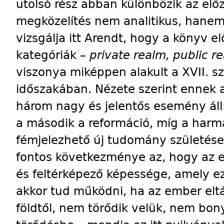
utolsó rész abban különbözik az előz
megközelítés nem analitikus, hanem t
vizsgálja itt Arendt, hogy a könyv el
kategóriák –
private realm, public re
viszonya miképpen alakult a XVII. 
időszakában. Nézete szerint ennek 
három nagy és jelentős esemény áll:
a második a reformáció, míg a harma
fémjelezhető új tudomány születése
fontos következménye az, hogy az e
és feltérképező képessége, amely eze
akkor tud működni, ha az ember eltáv
földtől, nem törődik velük, nem bony