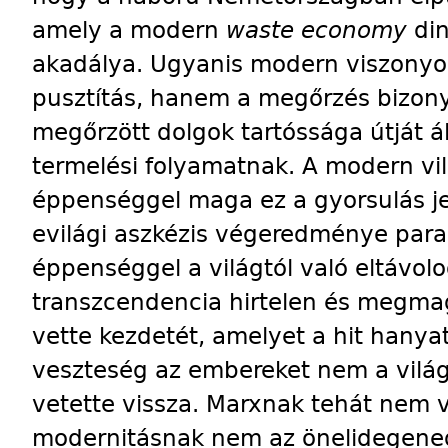
amely a modern
waste economy
di
akadálya. Ugyanis modern viszonyo
pusztítás, hanem a megőrzés bizony
megőrzött dolgok tartóssága útját ál
termelési folyamatnak. A modern vi
éppenséggel maga ez a gyorsulás jel
evilági aszkézis végeredménye par
éppenséggel a világtól való eltávolo
transzcendencia hirtelen és megma
vette kezdetét, amelyet a hit hanya
veszteség az embereket nem a vil
vetette vissza. Marxnak tehát nem v
modernitásnak nem az önelidegened