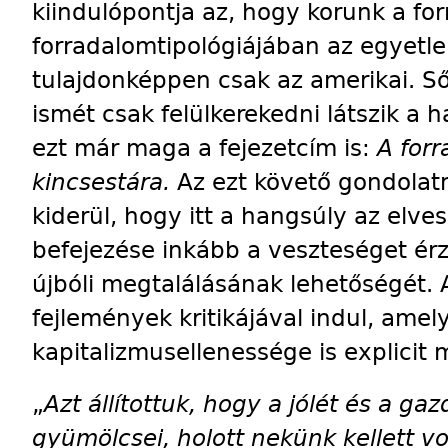
kiindulópontja az, hogy korunk a fo
forradalomtipológiájában az egyetle
tulajdonképpen csak az amerikai. Ső
ismét csak felülkerekedni látszik a ha
ezt már maga a fejezetcím is:
A for
kincsestára.
Az ezt követő gondolat
kiderül, hogy itt a hangsúly az elve
befejezése inkább a veszteséget érz
újbóli megtalálásának lehetőségét. A
fejlemények kritikájával indul, ame
kapitalizmusellenessége is explici
„
Azt állítottuk, hogy a jólét és a g
gyümölcsei, holott nekünk kellett v