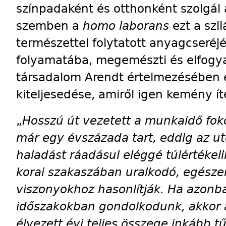
színpadaként és otthonként szolgál
szemben a
homo laborans
ezt a szil
természettel folytatott anyagcseréj
folyamatába, megemészti és elfogya
társadalom Arendt értelmezésében 
kiteljesedése, amiről igen kemény í
„
Hosszú út vezetett a munkaidő fok
már egy évszázada tart, eddig az ut
haladást ráadásul eléggé túlértékeli
korai szakaszában uralkodó, egészen
viszonyokhoz hasonlítják. Ha azonb
időszakokban gondolkodunk, akkor a
élvezett évi teljes összege inkább t