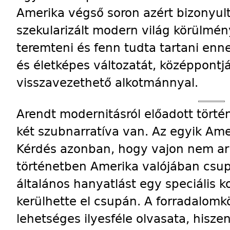
Amerika végső soron azért bizonyult
szekularizált modern világ körülmény
teremteni és fenn tudta tartani enn
és életképes változatát, középpontj
visszavezethető alkotmánnyal.
Arendt modernitásról előadott tört
két szubnarratíva van. Az egyik Am
Kérdés azonban, hogy vajon nem arr
történetben Amerika valójában csup
általános hanyatlást egy speciális 
kerülhette el csupán. A forradalom
lehetséges ilyesféle olvasata, hisz