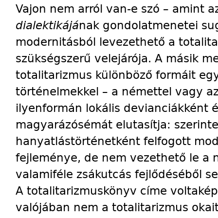
Vajon nem arról van-e szó – amint a
dialektikájá
nak gondolatmenetei sug
modernitásból levezethető a totali
szükségszerű velejárója. A másik m
totalitarizmus különböző formáit e
történelmekkel – a némettel vagy az
ilyenformán lokális devianciákként 
magyarázósémát elutasítja: szerinte
hanyatlástörténetként felfogott mod
fejleménye, de nem vezethető le a 
valamiféle zsákutcás fejlődéséből se
A totalitarizmuskönyv címe voltakép
valójában nem a totalitarizmus okai