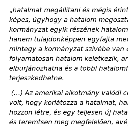
„
hatalmat megállítani és mégis érin
képes, úgyhogy a hatalom megoszt
kormányzat egyik részének hatalomki
hanem tulajdonképpen egyfajta mec
mintegy a kormányzat szívébe van é
folyamatosan hatalom keletkezik, a
elburjánozhatna és a többi hatalom
terjeszkedhetne.
(…) Az amerikai alkotmány valódi c
volt, hogy korlátozza a hatalmat, 
hozzon létre, és egy teljesen új ha
és teremtsen meg megfelelően, avé