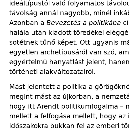
ideáltípustól való folyamatos távolod
távolság annál nagyobb, minél inká
Azonban a
Bevezetés a politikába
cí
halála után kiadott töredékei eléggé
sötétnek tűnő képet. Ott ugyanis má
egyetlen archetípusáról van szó, am
egyértelmű hanyatlást jelent, hane
történeti alakváltozatairól.
Mást jelentett a politika a görögökn
megint mást az újkorban, a nemzetá
hogy itt Arendt politikumfogalma – m
mellett a felfogása mellett, hogy az 
időszakokra bukkan fel az emberi t