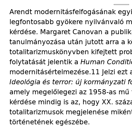
Arendt modernitásfelfogásának egy
legfontosabb gyökere nyilvánvaló m
kérdése. Margaret Canovan a publiká
tanulmányozása után jutott arra a k
totalitarizmuskönyvben kifejtett pr
folytatását jelentik a
Human Conditi
modernitásértelmezése.11 Jelzi ezt 
Ideológia és terror: új kormányzati 
amely megelőlegezi az 1958-as mű t
kérdése mindig is az, hogy XX. száz
totalitarizmusok megjelenése miként
történetének egészébe.