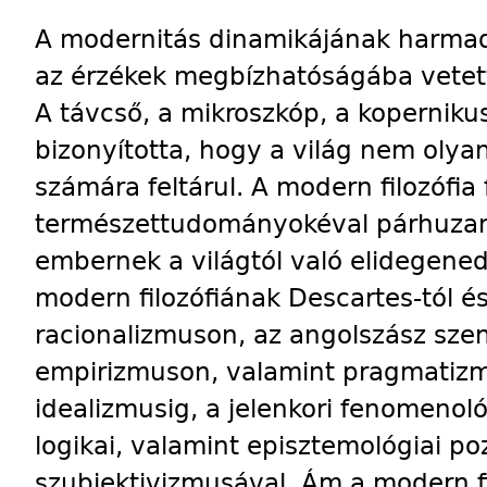
A modernitás dinamikájának harmadi
az érzékek megbízhatóságába vetett 
A távcső, a mikroszkóp, a koperniku
bizonyította, hogy a világ nem olya
számára feltárul. A modern filozófia 
természettudományokéval párhuza
embernek a világtól való elidegene
modern filozófiának Descartes-tól é
racionalizmuson, az angolszász sze
empirizmuson, valamint pragmatiz
idealizmusig, a jelenkori fenomenoló
logikai, valamint episztemológiai poz
szubjektivizmusával. Ám a modern f