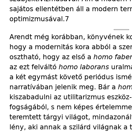
sajátos ellentétben áll a modern t
optimizmusával.7
Arendt még korábban, könyvének korá
hogy a modernitás kora abból a szem
osztható, hogy az első a
homo fabe
az ezt felváltó
homo laborans
uralmá
a két egymást követő periódus ismé
narratívában jelenik meg. Bár a
hom
kiszabadulni az utilitarizmus eszköz
fogságából, s nem képes értelemmel 
teremtett tárgyi világot, mindazoná
lény, aki annak a szilárd világnak a