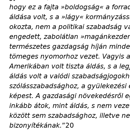
hogy ez a fajta »boldogság« a forr
áldása volt, s a »lágy« kormányzáss
okozta, nem a politikai szabadság v
engedett, zabolátlan »magánkezde
természetes gaz­dagság híján mind
tömeges nyomorhoz vezet. Vagyis a 
Amerikában volt tiszta áldás, s a le
áldás volt a valódi szabadságjogokh
szólásszabad­sághoz, a gyülekezési
képest. A gazdasági növekedésről e
inkább átok, mint áldás, s nem ve
között sem szabadsághoz, illetve n
bizonyítékának.
”20