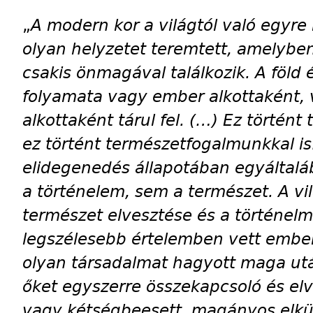
„
A modern kor a világtól való egyr
olyan helyzetet teremtett, amelybe
csakis önmagával találkozik. A föld
folyamata vagy ember alkottaként, 
alkottaként tárul fel. (…) Ez történ
ez történt természetfogalmunkkal is. 
elidegenedés állapotában egyálta
a történelem, sem a természet. A vi
természet elvesztése és a történelm
legszélesebb értelemben vett ember
olyan társadalmat hagyott maga ut
őket egyszerre összekapcsoló és elv
vagy kétségbeesett, magányos elkü