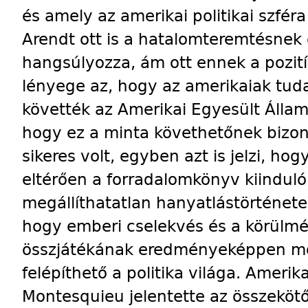
és amely az amerikai politikai szféra
Arendt ott is a hatalomteremtésnek
hangsúlyozza, ám ott ennek a pozit
lényege az, hogy az amerikaiak tud
követték az Amerikai Egyesült Álla
hogy ez a minta követhe­tőnek bizon
sikeres volt, egyben azt is jelzi, hog
eltérően a forradalomkönyv kiindul
meg­állíthatatlan hanyatlástörténete
hogy emberi cselekvés és a körülm
összjátékának eredményeképpen mod
felépíthető a politika világa. Amerik
Montes­quieu jelentette az összekötő